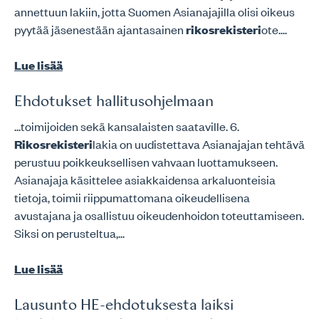
annettuun lakiin, jotta Suomen Asianajajilla olisi oikeus
pyytää jäsenestään ajantasainen
rikosrekisteri
ote....
Lue lisää
Ehdotukset hallitusohjelmaan
...toimijoiden sekä kansalaisten saataville. 6.
Rikosrekisteri
lakia on uudistettava Asianajajan tehtävä
perustuu poikkeuksellisen vahvaan luottamukseen.
Asianajaja käsittelee asiakkaidensa arkaluonteisia
tietoja, toimii riippumattomana oikeudellisena
avustajana ja osallistuu oikeudenhoidon toteuttamiseen.
Siksi on perusteltua,...
Lue lisää
Lausunto HE-ehdotuksesta laiksi