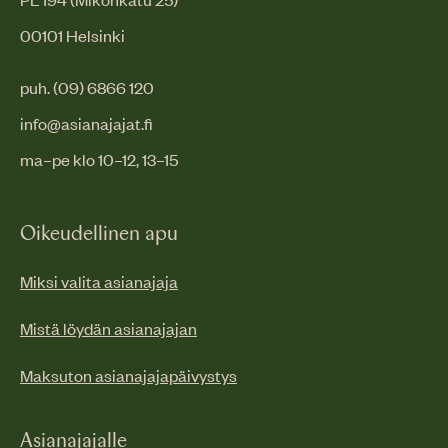
00101 Helsinki
puh. (09) 6866 120
info@asianajajat.fi
ma–pe klo 10–12, 13–15
Oikeudellinen apu
Miksi valita asianajaja
Mistä löydän asianajajan
Maksuton asianajajapäivystys
Asianajajalle