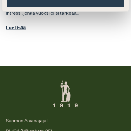
suojata. Tuomioistuinten toimintaan liittyy julkinen
intressi, jonka vuoksi olisi tärkeää...
Lue lisää
Suomen Asianajajat
PL 194 (Mikonkatu 25)