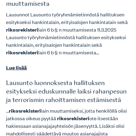
muuttamisesta
Lausunnot Lausunto työryhmämietinnöstä hallituksen
esitykseksi hankintalain, erityisalojen hankintalain sekä
rikosrekisteri
lain 6 b §: n muuttamisesta 11.3.2025
Lausunto työryhmämietinnöstä hallituksen esitykseksi
hankintalain, erityisalojen hankintalain sekä
rikosrekisteri
lain 6 b §: n muuttamisesta...
Lue lisää
Lausunto luonnoksesta hallituksen
esitykseksi eduskunnalle laiksi rahanpesun
ja terrorismin rahoittamisen estämisestä
...
rikosrekisteri
lain muuttamiseksi, jotta henkilöllä olisi
jatkossa oikeus pyytää
rikosrekisteri
ote itsestään
hakiessaan asianajajayhteisön jäsenyyttä. Lisäksi olisi
mahdollisesti säädettävä muutos asianajajista