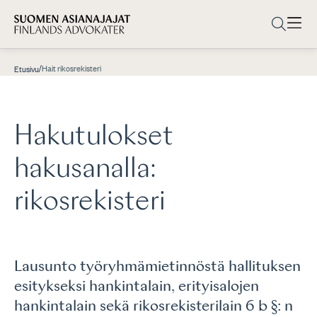
/
Hait rikosrekisteri
Etusivu
Hakutulokset
hakusanalla:
rikosrekisteri
Lausunto työryhmämietinnöstä hallituksen
esitykseksi hankintalain, erityisalojen
hankintalain sekä rikosrekisterilain 6 b §: n