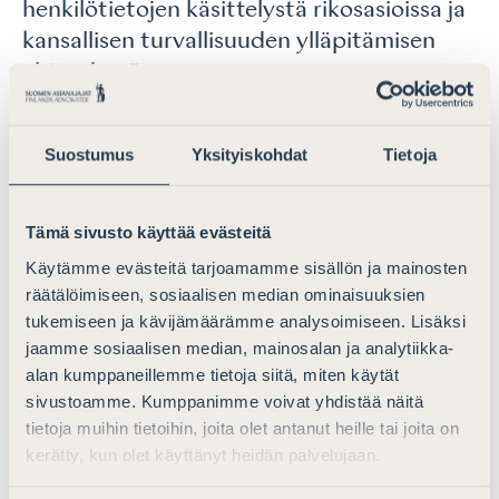
henkilötietojen käsittelystä rikosasioissa ja
kansallisen turvallisuuden ylläpitämisen
yhteydessä
...nykyisestä ehdotuksesta. Rekisterimerkinnän taustalla
tulee olla konkreettinen rikos, jotta rekisteriin ei päädy
Suostumus
Yksityiskohdat
Tietoja
asiattomia rekisterimerkintöjä. Etenkin ehdotuksessa
mainitut rekisterimerkinnät rikoksen ennalta
ehkäisemisen ja paljastamisen perusteella ovat
Tämä sivusto käyttää evästeitä
ongelmallisia. Suomen poliisin epäiltyjen
Käytämme evästeitä tarjoamamme sisällön ja mainosten
rikosrekisteri
in...
räätälöimiseen, sosiaalisen median ominaisuuksien
tukemiseen ja kävijämäärämme analysoimiseen. Lisäksi
Lue lisää
jaamme sosiaalisen median, mainosalan ja analytiikka-
alan kumppaneillemme tietoja siitä, miten käytät
Lausunto julkisyhteisön
sivustoamme. Kumppanimme voivat yhdistää näitä
vahingonkorvausvastuuta koskevan
tietoja muihin tietoihin, joita olet antanut heille tai joita on
lainsäädännön uudistamista koskevasta
kerätty, kun olet käyttänyt heidän palvelujaan.
työryhmämietinnöstä