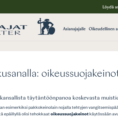
Löydä as
Asianajajalle
Oikeudellinen 
usanalla:
oikeussuojakeino
 kansallista täytäntöönpanoa koskevasta muisti
etaan esimerkiksi pakkokeinolain nojalla tehtyjen vangitsemi
ä epäillyllä olisi tehokkaat
oikeussuojakeinot
käytössään av