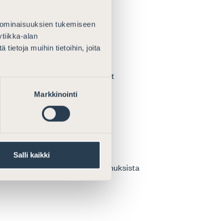
 ominaisuuksien tukemiseen
tiikka-alan
ietoja muihin tietoihin, joita
kun asianmukaiset prosessuaaliset
iklaa. Asianajajaa koskeva
Markkinointi
Salli kaikki
ta hankinnoista ja käyttöoikeussopimuksista