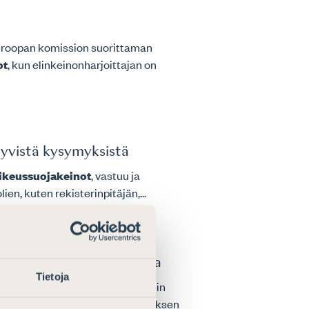
 Euroopan komission suorittaman
ot
, kun elinkeinonharjoittajan on
tyvistä kysymyksistä
ikeussuojakeinot
, vastuu ja
en, kuten rekisterinpitäjän,...
ä ja allekirjoittamisesta
Tietoja
vät uusia verosäännöksiä, ja niihin
vää riskiä oikeusturvan ja verotuksen