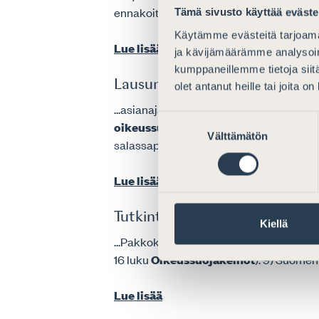
ennakoitavuuden kannalta....
Tämä sivusto käyttää eväste
Käytämme evästeitä tarjoama
Lue lisää
ja kävijämäärämme analysoim
kumppaneillemme tietoja siitä
Lausunto HE-luonnoksesta laiks
olet antanut heille tai joita o
...asianajajan henkilökohtaisten tietoj
Suostumuksen
oikeussuojakeinot
olivat puuttuneet. 
Välttämätön
valinta
salassapitovelvollisuus on tunnustettu 
Lue lisää
Tutkintovaatimukset
Kiellä
...Pakkokeinolaki 7:1, 7:3, 8:5 ja 8:7-11 
16 luku
Oikeussuojakeinot
). 9) Suomen
Lue lisää