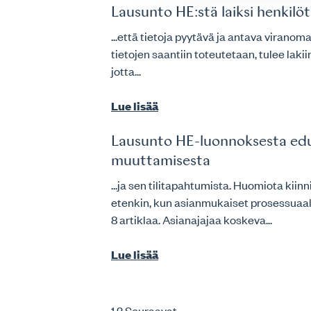
Lausunto HE:stä laiksi henkil
...että tietoja pyytävä ja antava virano
tietojen saantiin toteutetaan, tulee la
jotta...
Lue lisää
Lausunto HE-luonnoksesta edusk
muuttamisesta
...ja sen tilitapahtumista. Huomiota kii
etenkin, kun asianmukaiset prosessuaa
8 artiklaa. Asianajajaa koskeva...
Lue lisää
1
2
Seuraavat