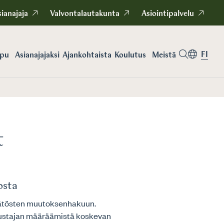
ianajaja
Valvontalautakunta
Asiointipalvelu
FI
apu
Asianajajaksi
Koulutus
Meistä
Ajankohtaista
t
osta
späätösten muutoksenhakuun.
ustajan määräämistä koskevan