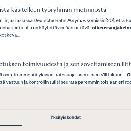
ista käsitelleen työryhmän mietinnöstä
uin linjasi asiassa Deutsche Bahn AG ym. v. komissio[20], että
nharjoittajalla on käytettävissään riittävät
oikeussuojakein
koskeva...
etuksen toimivuudesta ja sen soveltamiseen liit
tältä osin. Kommentit yleisen tietosuoja-asetuksen VIII lukuun –
O
ä vastuun ja kontrollin tulisi seurata paremmin toisiaan eri rooli
a koskevan monenvälisen yleissopimuksen tekstist
Yksityiskohdat
taisiin käyttöön samanaikaisesti. Molemmat järjestelmät sisältä
ehitteillä. Verovelvollisten kannalta tämä tarkoittaa merkittä