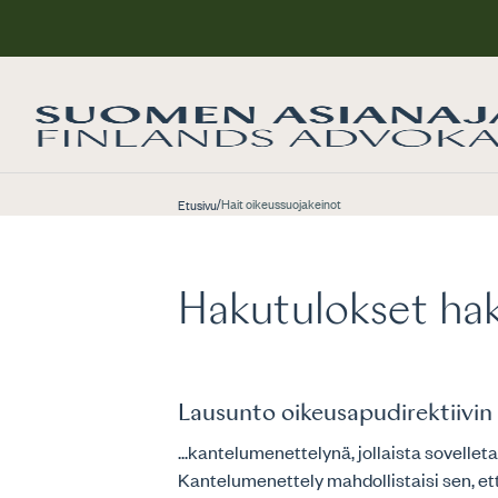
/
Hait oikeussuojakeinot
Etusivu
Hakutulokset hak
Lausunto oikeusapudirektiivin
...kantelumenettelynä, jollaista sovell
Kantelumenettely mahdollistaisi sen, ett