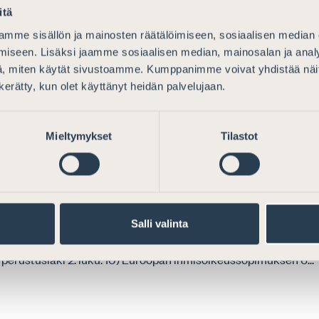
itä
mme sisällön ja mainosten räätälöimiseen, sosiaalisen median
iseen. Lisäksi jaamme sosiaalisen median, mainosalan ja analy
, miten käytät sivustoamme. Kumppanimme voivat yhdistää näitä t
i pankki- ja maksutilien valvontajärjestelmästä
n kerätty, kun olet käyttänyt heidän palvelujaan.
en paljastumiseen ja niiden jatkuvaan tallentamiseen etenkin, 
Tapauksessa oli rikottu Euroopan ihmisoikeussopimuksen 8 art
Mieltymykset
Tilastot
myös kansallisessa oikeuskäytännössä....
Salli valinta
sekä Tutkintavankeuslaki 8:4, 8:6-7a-c, 9:1-2 ja 9:4, Laki julkisis
 perustuslaki 2. luku. 10) Euroopan ihmisoikeussopimuksen 6...