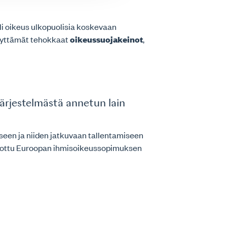
äli oikeus ulkopuolisia koskevaan
ellyttämät tehokkaat
oikeussuojakeinot
,
ärjestelmästä annetun lain
iseen ja niiden jatkuvaan tallentamiseen
ikottu Euroopan ihmisoikeussopimuksen