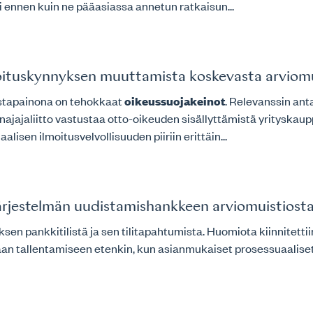
 ennen kuin ne pääasiassa annetun ratkaisun...
oituskynnyksen muuttamista koskevasta arviomu
vastapainona on tehokkaat
oikeussuojakeinot
. Relevanssin ant
anajajaliitto vastustaa otto-oikeuden sisällyttämistä yrityska
isen ilmoitusvelvollisuuden piiriin erittäin...
järjestelmän uudistamishankkeen arviomuistiost
tyksen pankkitilistä ja sen tilitapahtumista. Huomiota kiinnitet
vaan tallentamiseen etenkin, kun asianmukaiset prosessuaalise