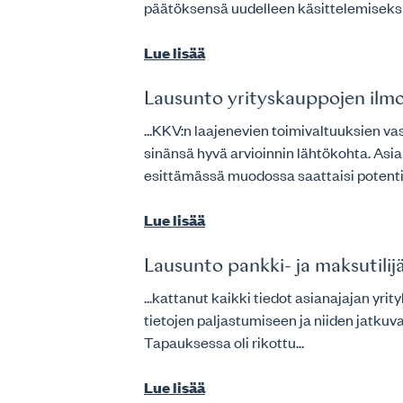
päätöksensä uudelleen käsittelemiseksi
Lue lisää
Lausunto yrityskauppojen ilm
...KKV:n laajenevien toimivaltuuksien 
sinänsä hyvä arvioinnin lähtökohta. Asi
esittämässä muodossa saattaisi potentiaal
Lue lisää
Lausunto pankki- ja maksutili
...kattanut kaikki tiedot asianajajan yri
tietojen paljastumiseen ja niiden jatku
Tapauksessa oli rikottu...
Lue lisää