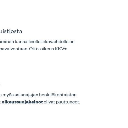
istiosta
aminen kansalliselle liikevaihdolle on
uppavalvontaan. Otto-oikeus KKV:n
a
tiin myös asianajajan henkilökohtaisten
t
oikeussuojakeinot
olivat puuttuneet.