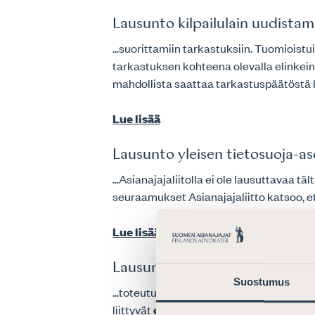
Lausunto kilpailulain uudistam
...suorittamiin tarkastuksiin. Tuomioist
tarkastuksen kohteena olevalla elinkeino
mahdollista saattaa tarkastuspäätöstä 
Lue lisää
Lausunto yleisen tietosuoja-as
...Asianajajaliitolla ei ole lausuttavaa 
seuraamukset Asianajajaliitto katsoo, ett
Lue lisää
Lausunto Pilari 1:n Amount A:t
Suostumus
...toteutuessaan Pilari I:n sääntely otet
liittyvät
oikeussuojakeinot
ovat vasta k