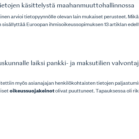
ötietojen käsittelystä maahanmuuttohallinnossa
mainen arvioi tietopyynnölle olevan lain mukaiset perusteet. Mik
kiin sisällyttää Euroopan ihmisoikeussopimuksen 13 artiklan ed
unnalle laiksi pankki- ja maksutilien valvontaj
nnitettiin myös asianajajan henkilökohtaisten tietojen paljastum
liset
oikeussuojakeinot
olivat puuttuneet. Tapauksessa oli r