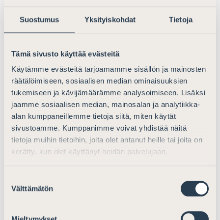
...ja ulkomaisissa sekä ylikansallisissa
oikeussuojaelimissä, tuomioistuimissa sekä erilaisissa
Suostumus
Yksityiskohdat
Tietoja
laillisuusvalvonta
elimissä ja -viranomaisissa mukaan
lukien riidanratkaisuelimet. Kuinka paljon avustusta voi
saada? Suomen Asianajajat voi myöntää 500–5 000
Tämä sivusto käyttää evästeitä
euron juttukohtaisen avustuksen. Avustuksen määrä...
Käytämme evästeitä tarjoamamme sisällön ja mainosten
räätälöimiseen, sosiaalisen median ominaisuuksien
Lue lisää
tukemiseen ja kävijämäärämme analysoimiseen. Lisäksi
jaamme sosiaalisen median, mainosalan ja analytiikka-
Lausunto HE-luonnoksesta poliisilain 5 a
alan kumppaneillemme tietoja siitä, miten käytät
sivustoamme. Kumppanimme voivat yhdistää näitä
luvun, henkilötietojen käsittelystä
tietoja muihin tietoihin, joita olet antanut heille tai joita on
poliisitoimessa annetun lain 7 luvun sekä
kerätty, kun olet käyttänyt heidän palvelujaan.
sotilastiedustelusta annetun lain
muuttamiseksi
Suostumuksen
...ettei sen enempää tiedusteluviranomaisten kuin tiedon
Välttämätön
valinta
saajana olevan toimivaltaisen viranomaisen toimintaa
valvo mikään riippumaton instanssi, vaan valvonta
Mieltymykset