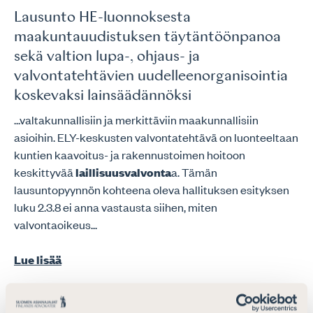
Lausunto HE-luonnoksesta
maakuntauudistuksen täytäntöönpanoa
sekä valtion lupa-, ohjaus- ja
valvontatehtävien uudelleenorganisointia
koskevaksi lainsäädännöksi
...valtakunnallisiin ja merkittäviin maakunnallisiin
asioihin. ELY-keskusten valvontatehtävä on luonteeltaan
kuntien kaavoitus- ja rakennustoimen hoitoon
keskittyvää
laillisuusvalvonta
a. Tämän
lausuntopyynnön kohteena oleva hallituksen esityksen
luku 2.3.8 ei anna vastausta siihen, miten
valvontaoikeus...
Lue lisää
Prosessiavustus