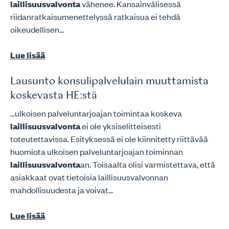
laillisuusvalvonta
vähenee. Kansainvälisessä
riidanratkaisumenettelyssä ratkaisua ei tehdä
oikeudellisen...
Lue lisää
Lausunto konsulipalvelulain muuttamista
koskevasta HE:stä
...ulkoisen palveluntarjoajan toimintaa koskeva
laillisuusvalvonta
ei ole yksiselitteisesti
toteutettavissa. Esityksessä ei ole kiinnitetty riittävää
huomiota ulkoisen palveluntarjoajan toiminnan
laillisuusvalvonta
an. Toisaalta olisi varmistettava, että
asiakkaat ovat tietoisia laillisuusvalvonnan
mahdollisuudesta ja voivat...
Lue lisää