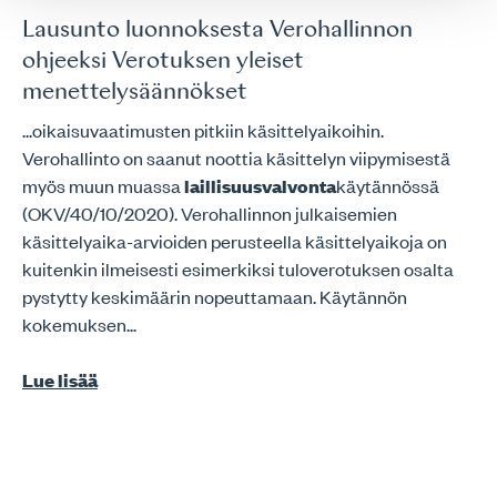
Lausunto luonnoksesta Verohallinnon
ohjeeksi Verotuksen yleiset
menettelysäännökset
...oikaisuvaatimusten pitkiin käsittelyaikoihin.
Verohallinto on saanut noottia käsittelyn viipymisestä
myös muun muassa
laillisuusvalvonta
käytännössä
(OKV/40/10/2020). Verohallinnon julkaisemien
käsittelyaika-arvioiden perusteella käsittelyaikoja on
kuitenkin ilmeisesti esimerkiksi tuloverotuksen osalta
pystytty keskimäärin nopeuttamaan. Käytännön
kokemuksen...
Lue lisää