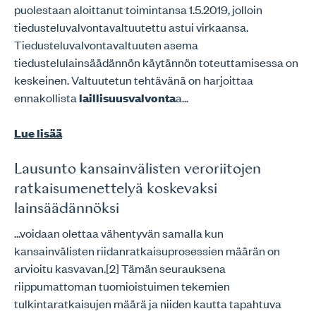
puolestaan aloittanut toimintansa 1.5.2019, jolloin
tiedusteluvalvontavaltuutettu astui virkaansa.
Tiedusteluvalvontavaltuuten asema
tiedustelulainsäädännön käytännön toteuttamisessa on
keskeinen. Valtuutetun tehtävänä on harjoittaa
ennakollista
laillisuusvalvonta
a...
Lue lisää
Lausunto kansainvälisten veroriitojen
ratkaisumenettelyä koskevaksi
lainsäädännöksi
...voidaan olettaa vähentyvän samalla kun
kansainvälisten riidanratkaisuprosessien määrän on
arvioitu kasvavan.[2] Tämän seurauksena
riippumattoman tuomioistuimen tekemien
tulkintaratkaisujen määrä ja niiden kautta tapahtuva