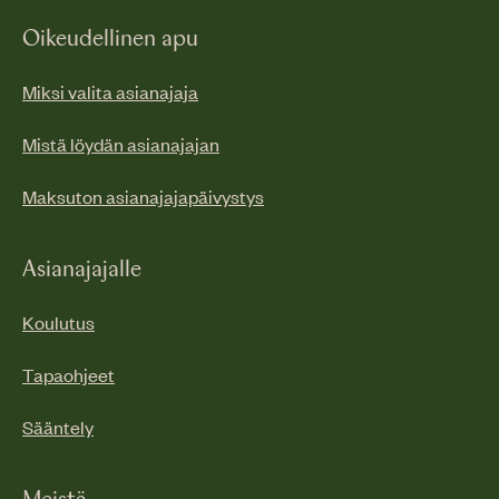
Oikeudellinen apu
Miksi valita asianajaja
Mistä löydän asianajajan
Maksuton asianajajapäivystys
Asianajajalle
Koulutus
Tapaohjeet
Sääntely