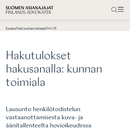
/
/
Sivu 28
Etusivu
Hait kunnan toimiala
Hakutulokset
hakusanalla:
kunnan
toimiala
Lausunto henkilötodistelun
vastaanottamisesta kuva- ja
äänitallenteelta hovioikeudessa