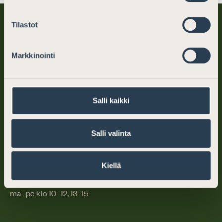
Tilastot
Markkinointi
Suomen Asianajajat
Salli kaikki
PL 194 (Mikonkatu 25)
00101 Helsinki
Salli valinta
puh. (09) 6866 120
Kiellä
info@asianajajat.fi
ma–pe klo 10–12, 13–15