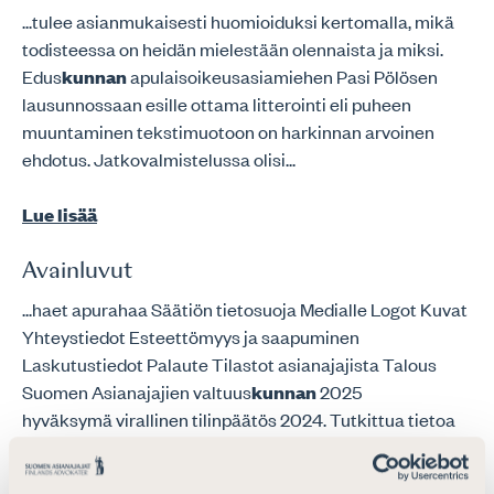
...tulee asianmukaisesti huomioiduksi kertomalla, mikä
todisteessa on heidän mielestään olennaista ja miksi.
Edus
kunnan
apulaisoikeusasiamiehen Pasi Pölösen
lausunnossaan esille ottama litterointi eli puheen
muuntaminen tekstimuotoon on harkinnan arvoinen
ehdotus. Jatkovalmistelussa olisi...
Lue lisää
Avainluvut
...haet apurahaa Säätiön tietosuoja Medialle Logot Kuvat
Yhteystiedot Esteettömyys ja saapuminen
Laskutustiedot Palaute Tilastot asianajajista Talous
Suomen Asianajajien valtuus
kunnan
2025
hyväksymä virallinen tilinpäätös 2024. Tutkittua tietoa
asianajajista Etsitkö tutkittua tietoa asianajajista?...