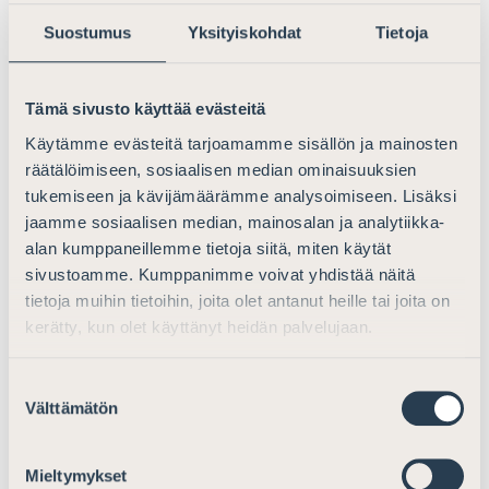
Lue lisää
Suostumus
Yksityiskohdat
Tietoja
Advokaatti: ”Ammattimaiset avustajat”
suurennuslasin alla
Tämä sivusto käyttää evästeitä
...saadaan oikeudenmukainen ratkaisu kohtuullisessa
Käytämme evästeitä tarjoamamme sisällön ja mainosten
aikataulussa. – Tämän näkökulman tulisi näkyä
räätälöimiseen, sosiaalisen median ominaisuuksien
julkisessa keskustelussa. Meidän yhteis
kunnan
vahvuus
tukemiseen ja kävijämäärämme analysoimiseen. Lisäksi
on keskinäinen luottamus, jota tämä tilanne alkaa syödä.
jaamme sosiaalisen median, mainosalan ja analytiikka-
Lue artikkeli: Eero-Pekka Uotila: Ihmisten luottamus
alan kumppaneillemme tietoja siitä, miten käytät
yhteiskuntaan...
sivustoamme. Kumppanimme voivat yhdistää näitä
tietoja muihin tietoihin, joita olet antanut heille tai joita on
Lue lisää
kerätty, kun olet käyttänyt heidän palvelujaan.
Suostumuksen
Välttämätön
Edelliset
1
…
27
28
valinta
Mieltymykset