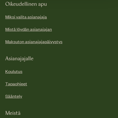
Oikeudellinen apu
Miksi valita asianajaja
Mistä löydän asianajajan
Maksuton asianajajapäivystys
Asianajajalle
Koulutus
Tapaohjeet
Sääntely
Meistä