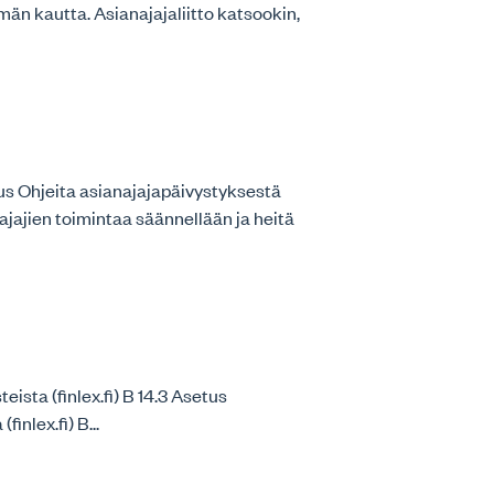
män kautta. Asianajajaliitto katsookin,
us Ohjeita asianajajapäivystyksestä
ajajien toimintaa säännellään ja heitä
eista (finlex.fi) B 14.3 Asetus
inlex.fi) B...