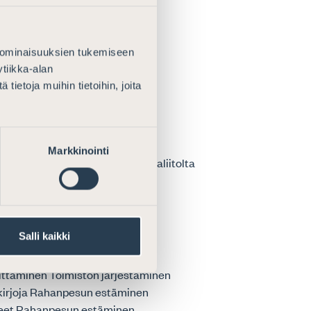
najajakortti Tilaustuotteet
eluihin ja...
 ominaisuuksien tukemiseen
tiikka-alan
ietoja muihin tietoihin, joita
ä perintöverotuksessa
Ä PERINTÖVEROTUKSESSA
Markkinointi
än lausuntoa Suomen Asianajajaliitolta
Salli kaikki
oittaminen Toimiston järjestäminen
iakirjoja Rahanpesun estäminen
teet Rahanpesun estäminen...