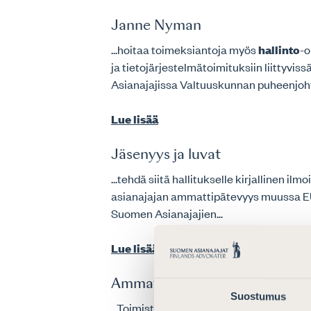
Janne Nyman
...hoitaa toimeksiantoja myös
hallinto
-o
ja tietojärjestelmätoimituksiin liittyvi
Asianajajissa Valtuuskunnan puheenjoht
Lue lisää
Jäsenyys ja luvat
...tehdä siitä hallitukselle kirjallinen i
asianajajan ammattipätevyys muussa EU:
Suomen Asianajajien...
Lue lisää
Ammatillinen valvonta
Suostumus
...Toimiston järjestäminen Oman asiana