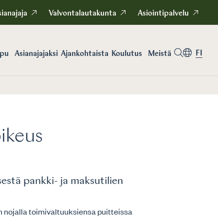
ianajaja
Valvontalautakunta
Asiointipalvelu
FI
apu
Asianajajaksi
Koulutus
Meistä
Ajankohtaista
oikeus
estä pankki- ja maksutilien
 nojalla toimivaltuuksiensa puitteissa