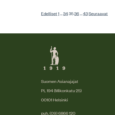
Edelliset
1
…
34
35
36
…
43
Seuraavat
Suomen Asianajajat
PL 194 (Mikonkatu 25)
00101 Helsinki
puh. (09) 6866 120