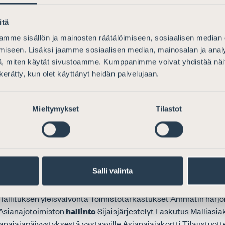
ssiavustus Ohjeita asianajajapäivystyksestä vastaaville Asia
onnan tarkoitus on turvata kansalaisten luottamus asianajopalv
itä
mme sisällön ja mainosten räätälöimiseen, sosiaalisen median
iseen. Lisäksi jaamme sosiaalisen median, mainosalan ja analy
, miten käytät sivustoamme. Kumppanimme voivat yhdistää näitä t
i ”Ensin kuolleen puolison tai lesken jälkeisess
n kerätty, kun olet käyttänyt heidän palvelujaan.
SI: ”ENSIN KUOLLEEN PUOLISON TAI LESKEN JÄLKEISESS
Mieltymykset
Tilastot
n pyytänyt 19. tammikuuta 2016 päivätyssä lausuntopyynnössä
sta uudeksi Verohallinnon ohjeeksi: ”Ensin...
Salli valinta
 Hallituksen yleisvalvonta Toimistotarkastukset Ammatin harj
Asianajotoimiston
hallinto
Sijaisjärjestelyt Laskutus Mallias
anajajapäivystyksestä vastaaville Asianajajakortti Tilaustuot