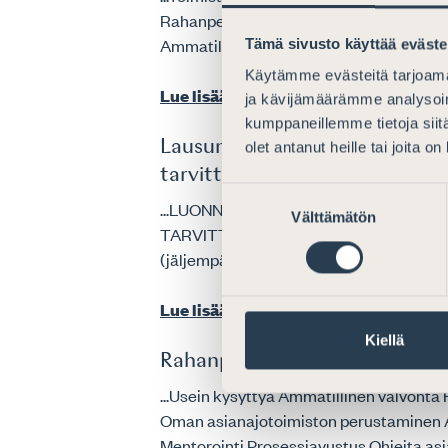
Rahanpesun estäminen Mentorointi Prose
Ammatillinen valvonta Ammatillisen valv
Tämä sivusto käyttää eväste
Käytämme evästeitä tarjoama
Lue lisää
ja kävijämäärämme analysoim
kumppaneillemme tietoja siitä
Lausunto verohallinnon ohjeeks
olet antanut heille tai joita o
tarvittavat tiedot”
Suostumuksen
...LUONNOS VEROHALLINNON OHJEEK
Välttämätön
valinta
TARVITTAVAT TIEDOT” Vero
hallinto
o
(jäljempänä ”Asianajajaliitto”) luonnokse
Lue lisää
Kiellä
Rahanpesun estäminen
...Usein kysyttyä Ammatillinen valvonta
Oman asianajotoimiston perustaminen 
Mentorointi Prosessiavustus Ohjeita asi