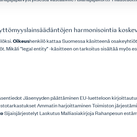
ttömyyslainsäädäntöjen harmonisointia koskeva
löksi.
Oikeus
henkilö kattaa Suomessa käsitteenä osakeyhtiöt,
t. Mikäli ”legal entity” -käsitteen on tarkoitus sisältää myös es
 Jäsentiedot Jäsenyyden päättäminen EU-luetteloon kirjoittaut
mistotarkastukset Ammatin harjoittaminen Toimiston järjestä
to
Sijaisjärjestelyt Laskutus Malliasiakirjoja Rahanpesun estäm