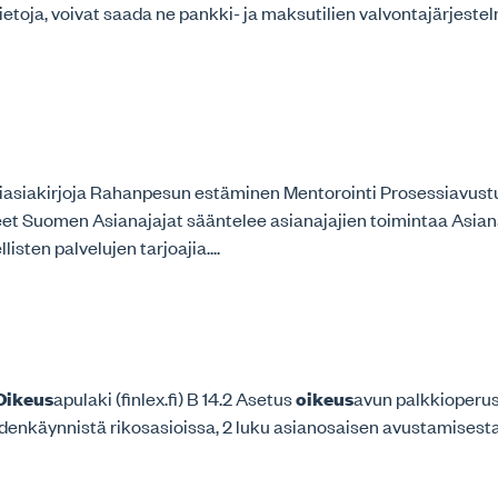
ietoja, voivat saada ne pankki- ja maksutilien valvontajärjestel
lliasiakirjoja Rahanpesun estäminen Mentorointi Prosessiavust
teet Suomen Asianajajat sääntelee asianajajien toimintaa Asian
sten palvelujen tarjoajia....
Oikeus
apulaki (finlex.fi) B 14.2 Asetus
oikeus
avun palkkioperust
eudenkäynnistä rikosasioissa, 2 luku asianosaisen avustamisesta (f