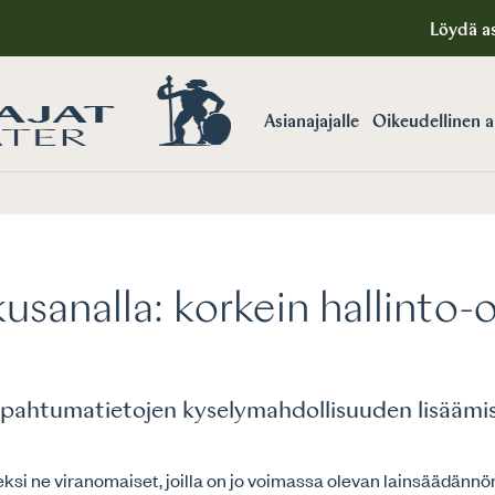
Löydä as
Asianajajalle
Oikeudellinen 
usanalla:
korkein hallinto-
tapahtumatietojen kyselymahdollisuuden lisäämis
si ne viranomaiset, joilla on jo voimassa olevan lainsäädännön