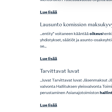
Lue lisää
Lausunto komission maksukyvy
...entity” voitaneen kääntää
oikeus
henki
yhdistykset, säätiöt ja asunto-osakeyhtiö
se...
Lue lisää
Tarvittavat luvat
...luvat Tarvittavat luvat Jäsenmaksut
valvonta Hallituksen yleisvalvonta Toi
perustaminen Asianajotoimiston
hallin
Lue lisää