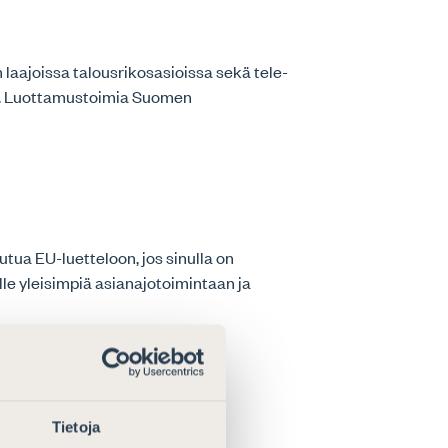
laajoissa talousrikosasioissa sekä tele-
ejä. Luottamustoimia Suomen
autua EU-luetteloon, jos sinulla on
e yleisimpiä asianajotoimintaan ja
Tietoja
estelyt Laskutus Malliasiakirjoja