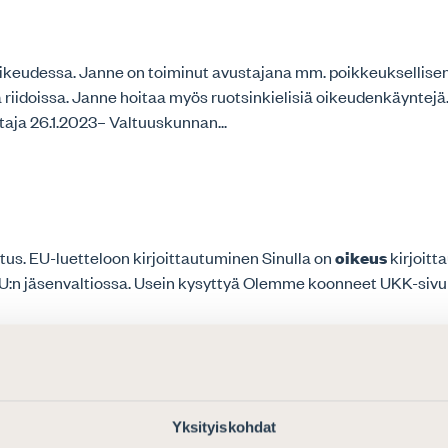
ikeudessa. Janne on toiminut avustajana mm. poikkeuksellisen 
ssä riidoissa. Janne hoitaa myös ruotsinkielisiä oikeudenkäynt
aja 26.1.2023– Valtuuskunnan...
lmoitus. EU-luetteloon kirjoittautuminen Sinulla on
oikeus
kirjoitt
n jäsenvaltiossa. Usein kysyttyä Olemme koonneet UKK-sivull
Yksityiskohdat
jotoimiston perustaminen Asianajotoimiston
hallinto
Sijaisjärj