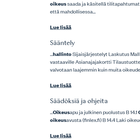
oikeus
saada ja käsitellä tilitapahtumat
että mahdollisessa...
Lue lisää
Sääntely
...
hallinto
Sijaisjärjestelyt Laskutus Ma
vastaaville Asianajajakortti Tilaustuot
valvotaan laajemmin kuin muita oikeudelli
Lue lisää
Säädöksiä ja ohjeita
...
Oikeus
apu ja julkinen puolustus B 14.1
oikeus
avusta (finlex.fi) B 14.4 Laki oik
Lue lisää