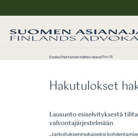
/
/
Sivu 35
Etusivu
Hait korkein hallinto-oikeus
Hakutulokset hak
Lausunto esiselvityksestä tili
valvontajärjestelmään
...tarkoituksenmukaiseksi kohdentamisek