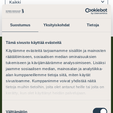
Suostumus
Yksityiskohdat
Tietoja
Tämä sivusto käyttää evästeitä
Käytämme evästeitä tarjoamamme sisällön ja mainosten
räätälöimiseen, sosiaalisen median ominaisuuksien
tukemiseen ja kävijämäärämme analysoimiseen. Lisäksi
jaamme sosiaalisen median, mainosalan ja analytiikka-
alan kumppaneillemme tietoja siitä, miten käytät
sivustoamme. Kumppanimme voivat yhdistää näitä
Suomen Asianajajat
tietoja muihin tietoihin, joita olet antanut heille tai joita on
PL 194 (Mikonkatu 25)
kerätty, kun olet käyttänyt heidän palvelujaan.
00101 Helsinki
Suostumuksen
Välttämätön
valinta