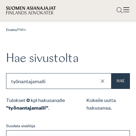
/
Haku
Etusivu
Hae sivustolta
HAE
Tulokset
0
kpl hakusanalle
Kokeile uutta
”työnantajamalli”
.
hakusanaa.
Suodata sisältöjä