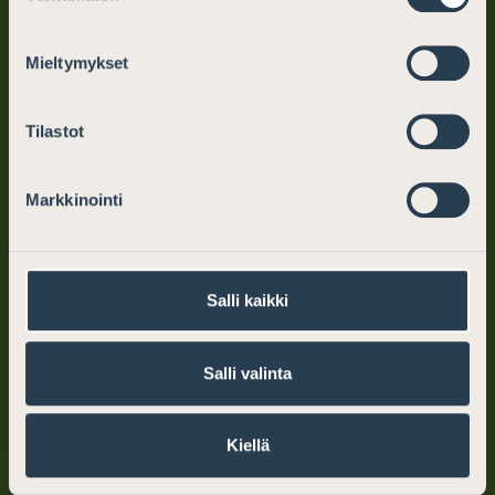
puh. (09) 6866 120
info@asianajajat.fi
Mieltymykset
ma–pe klo 10–12, 13–15
Tilastot
Oikeudellinen apu
Markkinointi
Miksi valita asianajaja
Mistä löydän asianajajan
Salli kaikki
Maksuton asianajajapäivystys
Salli valinta
Asianajajalle
Kiellä
Koulutus