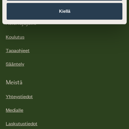
Maksuton asianajajapäivystys
Kiellä
Asianajajalle
Koulutus
Tapaohjeet
Sääntely
Meistä
Yhteystiedot
Medialle
Laskutustiedot