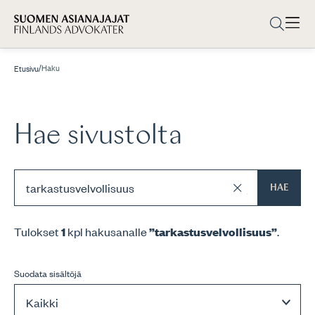
/
Haku
Etusivu
Hae sivustolta
HAE
Tulokset
1
kpl hakusanalle
”tarkastusvelvollisuus”
.
Suodata sisältöjä