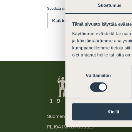
Suostumus
Suodata sisältöjä
Tämä sivusto käyttää eväste
Käytämme evästeitä tarjoama
ja kävijämäärämme analysoim
kumppaneillemme tietoja siitä
olet antanut heille tai joita o
Suostumuksen
Välttämätön
valinta
Kiellä
Suomen Asianajajat
PL 194 (Mikonkatu 25)