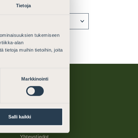
Tietoja
 ominaisuuksien tukemiseen
tiikka-alan
ietoja muihin tietoihin, joita
Markkinointi
Salli kaikki
Meistä
Yhteystiedot