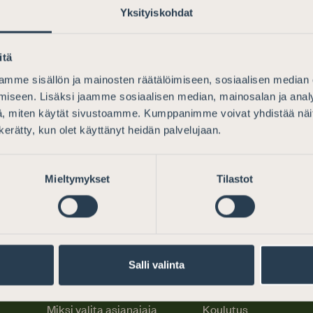
Yksityiskohdat
itä
mme sisällön ja mainosten räätälöimiseen, sosiaalisen median
iseen. Lisäksi jaamme sosiaalisen median, mainosalan ja analy
, miten käytät sivustoamme. Kumppanimme voivat yhdistää näitä t
n kerätty, kun olet käyttänyt heidän palvelujaan.
Mieltymykset
Tilastot
Salli valinta
Oikeudellinen apu
Asianajajalle
Miksi valita asianajaja
Koulutus