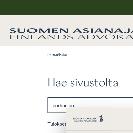
/
Haku
Etusivu
Hae sivustolta
Tulokset
0
kpl hakusanalle
”perheside