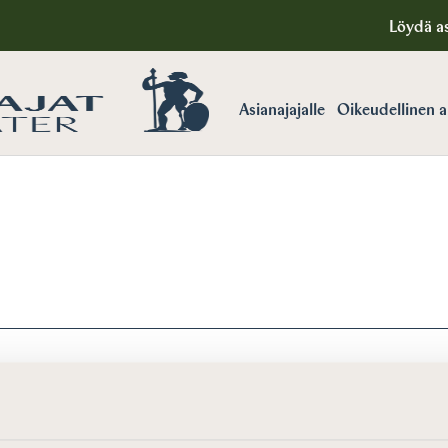
Löydä as
Asianajajalle
Oikeudellinen 
”
.
Kokeile uutta hakusanaa.