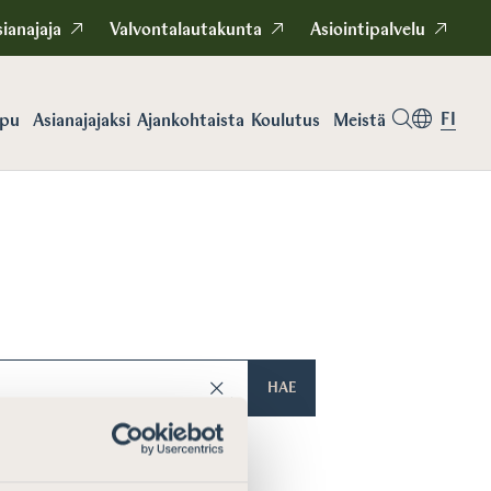
ianajaja
Valvontalautakunta
Asiointipalvelu
FI
apu
Asianajajaksi
Koulutus
Meistä
Ajankohtaista
HAE