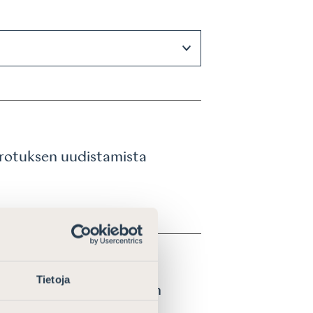
erotuksen uudistamista
Tietoja
ja -tappiot luonnollisen