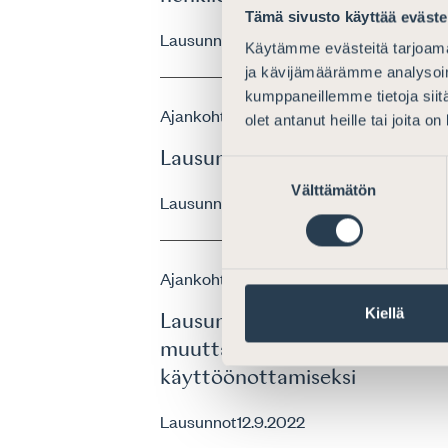
Tämä sivusto käyttää eväste
Lausunnot
2.11.2023
Käytämme evästeitä tarjoama
ja kävijämäärämme analysoim
kumppaneillemme tietoja siitä
Ajankohtaista
olet antanut heille tai joita o
Lausunto luonnoksesta Verohal
Suostumuksen
Välttämätön
valinta
Lausunnot
20.2.2018
Ajankohtaista
Kiellä
Lausunto luonnoksesta hallituk
muuttamisesta luonnollisten 
käyttöönottamiseksi
Lausunnot
12.9.2022