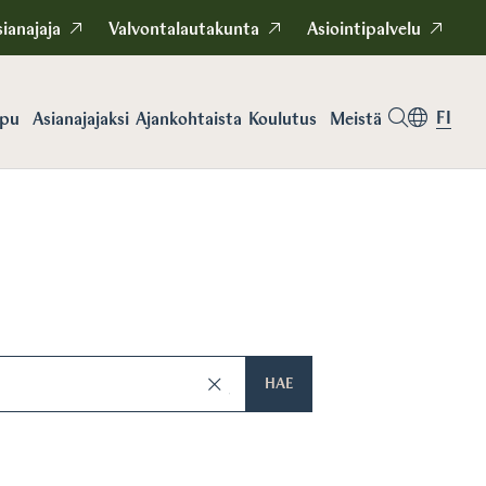
ianajaja
Valvontalautakunta
Asiointipalvelu
FI
apu
Asianajajaksi
Koulutus
Meistä
Ajankohtaista
HAE