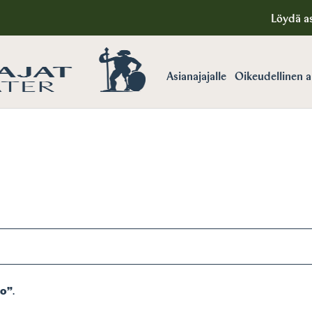
Löydä as
Asianajajalle
Oikeudellinen 
o”
.