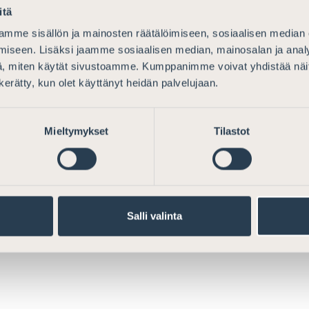
itä
mme sisällön ja mainosten räätälöimiseen, sosiaalisen median
iseen. Lisäksi jaamme sosiaalisen median, mainosalan ja analy
, miten käytät sivustoamme. Kumppanimme voivat yhdistää näitä t
n kerätty, kun olet käyttänyt heidän palvelujaan.
linnon ohjeeksi vakuutuskorvausten ilmoittami
Mieltymykset
Tilastot
Salli valinta
sen esitykseksi eduskunnalle laeiksi tuloverolai
henkilöiden omaisuuden arvonnousutulon johdo