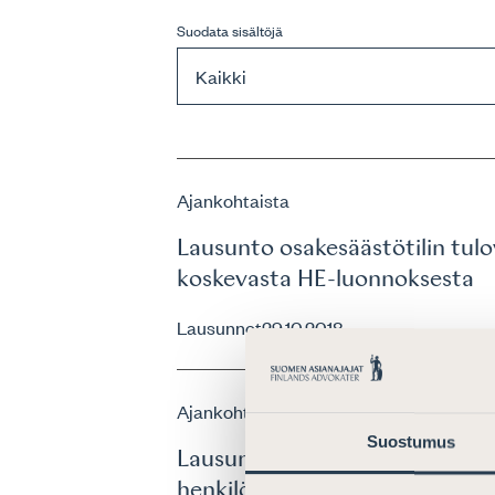
Suodata sisältöjä
Ajankohtaista
Lausunto osakesäästötilin tul
koskevasta HE-luonnoksesta
Lausunnot
29.10.2018
Ajankohtaista
Suostumus
Lausunto Verohallinnon ohjel
henkilön tuloverotuksessa&#8