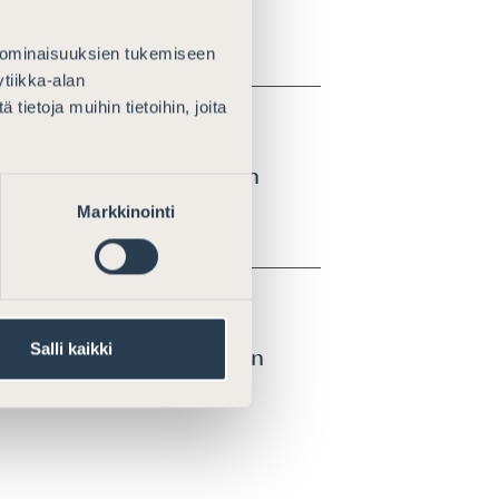
 ominaisuuksien tukemiseen
tiikka-alan
ietoja muihin tietoihin, joita
seksi perintöverotukseen
Markkinointi
Salli kaikki
n ja eräiden muiden lakien
sta määrättävän veron