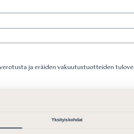
overotusta ja eräiden vakuutustuotteiden tulov
Yksityiskohdat
uonnoksesta &#8221;Omaisuuden luovutusvoitot 
221;