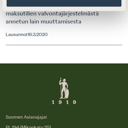
esitykseksi eduskunnalle laiksi pankki- ja
maksutilien valvontajärjestelmästä
annetun lain muuttamisesta
Lausunnot
16.3.2020
Suomen Asianajajat
PL 194 (Mikonkatu 25)