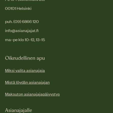
00101 Helsinki
puh. (09) 6866 120
info@asianajajat.fi
ma–pe klo 10–12, 13–15
Oikeudellinen apu
Miksi valita asianajaja
Mistä löydän asianajajan
Maksuton asianajajapäivystys
Asianajajalle