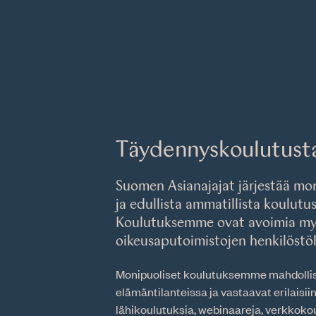
Täydennyskoulutusta 
Suomen Asianajajat järjestää mon
ja edullista ammatillista koulutust
Koulutuksemme ovat avoimia myö
oikeusaputoimistojen henkilöstöl
Monipuoliset koulutuksemme mahdollist
elämäntilanteissa ja vastaavat erilaisiin
lähikoulutuksia, webinaareja, verkkoko