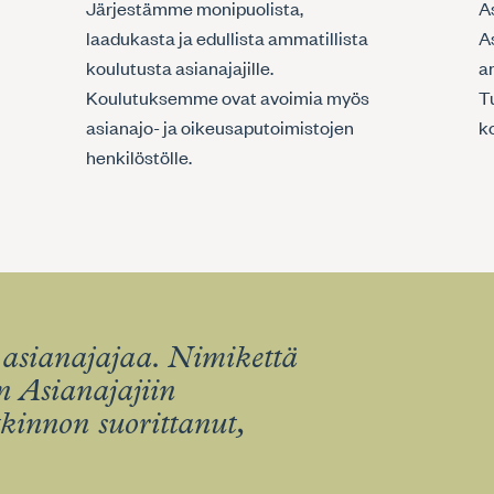
Järjestämme monipuolista,
A
laadukasta ja edullista ammatillista
A
koulutusta asianajajille.
am
Koulutuksemme ovat avoimia myös
T
asianajo- ja oikeusaputoimistojen
k
henkilöstölle.
asianajajaa. Nimikettä
 Asianajajiin
tkinnon suorittanut,