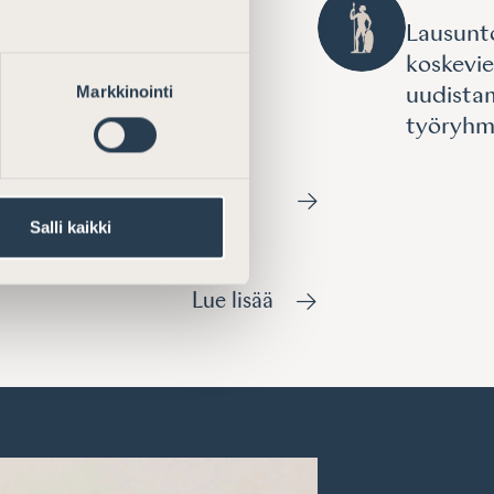
sion verotuksen
Lausunto
ista koskevasta
koskevie
Markkinointi
tuksesta
uudista
työryhm
Salli kaikki
Lue lisää