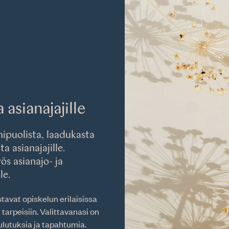
asianajajille
ipuolista, laadukasta
a asianajajille.
s asianajo- ja
le.
avat opiskelun erilaisissa
 tarpeisiin. Valittavanasi on
ulutuksia ja tapahtumia.