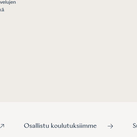
velujen
Kun valitset asianajajan, tiedät, e
kä
korkealaatuista ja varmasti ammat
palvelua.
LUE LISÄÄ
LÖYDÄ ASIANAJAJA
Osallistu koulutuksiimme
S