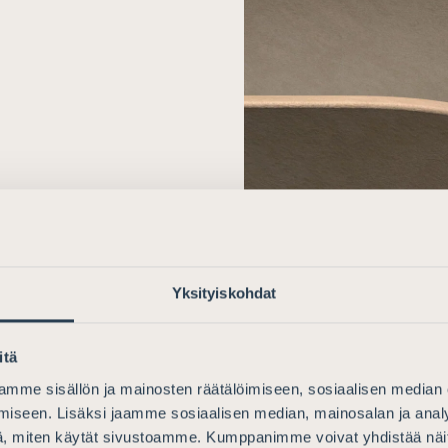
Yksityiskohdat
itä
mme sisällön ja mainosten räätälöimiseen, sosiaalisen median
iseen. Lisäksi jaamme sosiaalisen median, mainosalan ja analy
, miten käytät sivustoamme. Kumppanimme voivat yhdistää näitä t
LAUSUNNOT
15.7.2