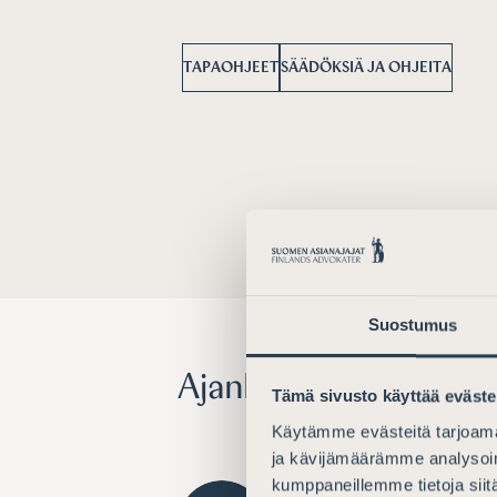
TAPAOHJEET
SÄÄDÖKSIÄ JA OHJEITA
Suostumus
Ajankohtaista
Tämä sivusto käyttää eväste
Käytämme evästeitä tarjoama
ja kävijämäärämme analysoim
kumppaneillemme tietoja siitä
LAUSUNNOT