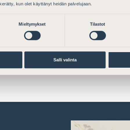
n kerätty, kun olet käyttänyt heidän palvelujaan.
 hallituksen
Lausunto komis
estäytyneen
yksinkeraistam
lisesta torjunnasta
Mieltymykset
Tilastot
direktiiviehdo
Salli valinta