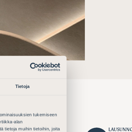
Tietoja
 ominaisuuksien tukemiseen
tiikka-alan
ietoja muihin tietoihin, joita
026
LAUSUNN