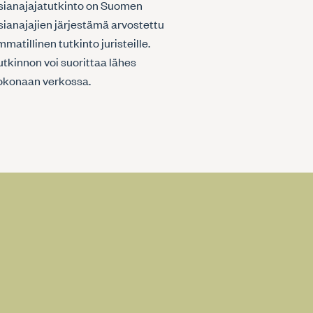
sianajajatutkinto on Suomen
sianajajien järjestämä arvostettu
matillinen tutkinto juristeille.
utkinnon voi suorittaa lähes
okonaan verkossa.