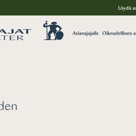
Löydä as
Asianajajalle
Oikeudellinen 
Oikeudellinen apu
uden
Miksi valita
asianajaja?