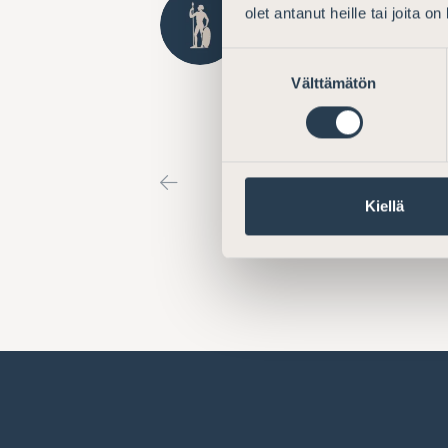
olet antanut heille tai joita o
Lausunto luonnoksesta
esitykseksi laiksi järj
Suostumuksen
rikollisuuden hallinnol
Välttämätön
valinta
Kiellä