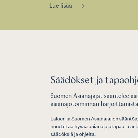
Lue lisää
Säädökset ja tapaoh
Suomen Asianajajat sääntelee asi
asianajotoiminnan harjoittamist
Lakien ja Suomen Asianajajien sääntöjen
noudattaa hyvää asianajajatapaa ja asia
säädöksiä ja ohjeita.