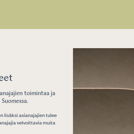
jeet
anajajien toimintaa ja
a Suomessa.
 lisäksi asianajajien tulee
najajia velvoittavia muita