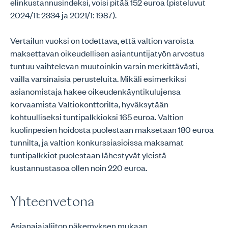
elinkustannusindeksi, voisi pitää 152 euroa (pisteluvut
2024/11: 2334 ja 2021/1: 1987).
Vertailun vuoksi on todettava, että valtion varoista
maksettavan oikeudellisen asiantuntijatyön arvostus
tuntuu vaihtelevan muutoinkin varsin merkittävästi,
vailla varsinaisia perusteluita. Mikäli esimerkiksi
asianomistaja hakee oikeudenkäyntikulujensa
korvaamista Valtiokonttorilta, hyväksytään
kohtuulliseksi tuntipalkkioksi 165 euroa. Valtion
kuolinpesien hoidosta puolestaan maksetaan 180 euroa
tunnilta, ja valtion konkurssiasioissa maksamat
tuntipalkkiot puolestaan lähestyvät yleistä
kustannustasoa ollen noin 220 euroa.
Yhteenvetona
Asianajajaliiton näkemyksen mukaan