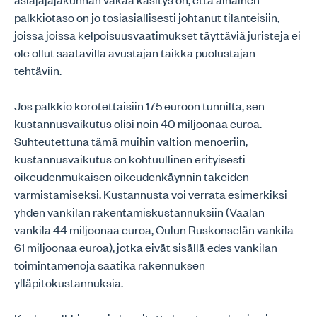
palkkiotaso on jo tosiasiallisesti johtanut tilanteisiin,
joissa joissa kelpoisuusvaatimukset täyttäviä juristeja ei
ole ollut saatavilla avustajan taikka puolustajan
tehtäviin.
Jos palkkio korotettaisiin 175 euroon tunnilta, sen
kustannusvaikutus olisi noin 40 miljoonaa euroa.
Suhteutettuna tämä muihin valtion menoeriin,
kustannusvaikutus on kohtuullinen erityisesti
oikeudenmukaisen oikeudenkäynnin takeiden
varmistamiseksi. Kustannusta voi verrata esimerkiksi
yhden vankilan rakentamiskustannuksiin (Vaalan
vankila 44 miljoonaa euroa, Oulun Ruskonselän vankila
61 miljoonaa euroa), jotka eivät sisällä edes vankilan
toimintamenoja saatika rakennuksen
ylläpitokustannuksia.