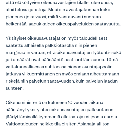
että eläköityvien oikeusavustajien tilalle tulee uusia,
aloittelevia juristeja. Muutoin avustajakunnan koko
pienenee joka vuosi, mikä vastaavasti suoraan
heikentää laadukkaiden oikeuspalveluiden saatavuutta.
Yksityiset oikeusavustajat on myös taloudellisesti
saatettu alhaisella palkkiotasolla niin pienen
marginaalin varaan, että oikeusavustajien työtunti- sekä
juttumäärät ovat pääsääntöisesti erittäin suuria. Tämä
valtakunnallisessa suhteessa pienen avustajapoolin
jatkuva ylikuormittanen on myös omiaan aiheuttamaan
riskejä niin palvelun saatavuuden, kuin palvelun laadun
suhteen.
Oikeusministeriö on kuluneen 10 vuoden aikana
säästänyt yksityisten oikeusavustajien palkkiotason
jäädyttämisellä kymmeniä ellei satoja miljoonia euroja.
Valtiontalouden heikko tila ei siten Asianajajaliiton