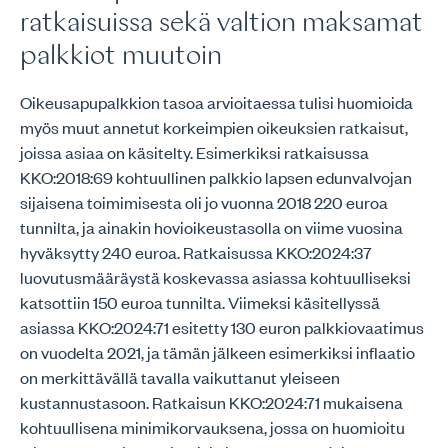
ratkaisuissa sekä valtion maksamat
palkkiot muutoin
Oikeusapupalkkion tasoa arvioitaessa tulisi huomioida
myös muut annetut korkeimpien oikeuksien ratkaisut,
joissa asiaa on käsitelty. Esimerkiksi ratkaisussa
KKO:2018:69 kohtuullinen palkkio lapsen edunvalvojan
sijaisena toimimisesta oli jo vuonna 2018 220 euroa
tunnilta, ja ainakin hovioikeustasolla on viime vuosina
hyväksytty 240 euroa. Ratkaisussa KKO:2024:37
luovutusmääräystä koskevassa asiassa kohtuulliseksi
katsottiin 150 euroa tunnilta. Viimeksi käsitellyssä
asiassa KKO:2024:71 esitetty 130 euron palkkiovaatimus
on vuodelta 2021, ja tämän jälkeen esimerkiksi inflaatio
on merkittävällä tavalla vaikuttanut yleiseen
kustannustasoon. Ratkaisun KKO:2024:71 mukaisena
kohtuullisena minimikorvauksena, jossa on huomioitu