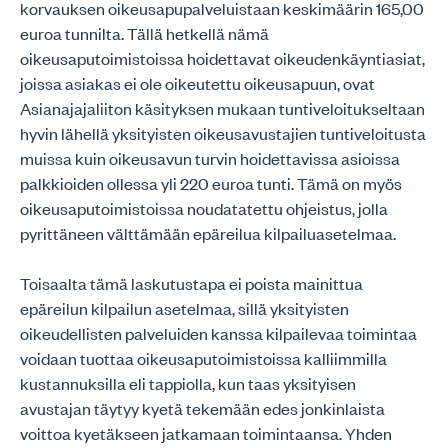
korvauksen oikeusapupalveluistaan keskimäärin 165,00
euroa tunnilta. Tällä hetkellä nämä
oikeusaputoimistoissa hoidettavat oikeudenkäyntiasiat,
joissa asiakas ei ole oikeutettu oikeusapuun, ovat
Asianajajaliiton käsityksen mukaan tuntiveloitukseltaan
hyvin lähellä yksityisten oikeusavustajien tuntiveloitusta
muissa kuin oikeusavun turvin hoidettavissa asioissa
palkkioiden ollessa yli 220 euroa tunti. Tämä on myös
oikeusaputoimistoissa noudatatettu ohjeistus, jolla
pyrittäneen välttämään epäreilua kilpailuasetelmaa.
Toisaalta tämä laskutustapa ei poista mainittua
epäreilun kilpailun asetelmaa, sillä yksityisten
oikeudellisten palveluiden kanssa kilpailevaa toimintaa
voidaan tuottaa oikeusaputoimistoissa kalliimmilla
kustannuksilla eli tappiolla, kun taas yksityisen
avustajan täytyy kyetä tekemään edes jonkinlaista
voittoa kyetäkseen jatkamaan toimintaansa. Yhden