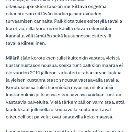
oikeusapupalkkion taso on merkittävä ongelma
oikeusturvan riittävän laadun ja saatavuuden
turvaamisen kannalta. Palkkiota tulee esitetyllä tavalla
korottaa, sillä korotus on käsillä olevan oikeustilan
kannalta välttämätön sekä lausunnossa esitetyllä
tavalla kiireellinen.
Määrältään korotuksen tulisi kuitenkin vastata yleistä
kustannustason nousua, koska tuntipalkkion määrää ei
ole vuoden 2014 jälkeen tarkistettu rahan arvon laskua
ja yleisen kustannustason nousua vastaavalla tavalla.
Korotuksessa tulisi huomioida myös se, minkälaisin
kustannuksin julkisessa oikeusavussa voidaan tuottaa
vastaavia palveluita. Vielä tärkempää on varmistaa, että
laadukkaat julkisella oikeusavulla kustannettavat
oikeudelliset palvelut ovat saatavilla koko maassa.
Luonnosmuistossa on todettu, että ehdotettua suurempi