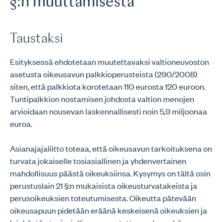
§:n muuttamisesta
Taustaksi
Esityksessä ehdotetaan muutettavaksi valtioneuvoston
asetusta oikeusavun palkkioperusteista (290/2008)
siten, että palkkiota korotetaan 110 eurosta 120 euroon.
Tuntipalkkion nostamisen johdosta valtion menojen
arvioidaan nousevan laskennallisesti noin 5,9 miljoonaa
euroa.
Asianajajaliitto toteaa, että oikeusavun tarkoituksena on
turvata jokaiselle tosiasiallinen ja yhdenvertainen
mahdollisuus päästä oikeuksiinsa. Kysymys on tältä osin
perustuslain 21 §:n mukaisista oikeusturvatakeista ja
perusoikeuksien toteutumisesta. Oikeutta pätevään
oikeusapuun pidetään eräänä keskeisenä oikeuksien ja