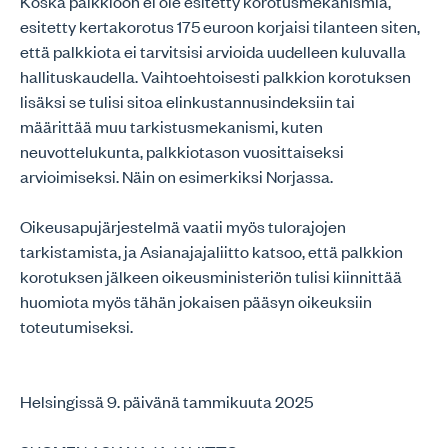
Koska palkkioon ei ole esitetty korotusmekanismia,
esitetty kertakorotus 175 euroon korjaisi tilanteen siten,
että palkkiota ei tarvitsisi arvioida uudelleen kuluvalla
hallituskaudella. Vaihtoehtoisesti palkkion korotuksen
lisäksi se tulisi sitoa elinkustannusindeksiin tai
määrittää muu tarkistusmekanismi, kuten
neuvottelukunta, palkkiotason vuosittaiseksi
arvioimiseksi. Näin on esimerkiksi Norjassa.
Oikeusapujärjestelmä vaatii myös tulorajojen
tarkistamista, ja Asianajajaliitto katsoo, että palkkion
korotuksen jälkeen oikeusministeriön tulisi kiinnittää
huomiota myös tähän jokaisen pääsyn oikeuksiin
toteutumiseksi.
Helsingissä 9. päivänä tammikuuta 2025