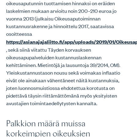
oikeusaputunnin tuottamisen hinnaksi on eräiden
laskelmien mukaan arvioitu noin 200–210 euroa jo
vuonna 2013 (julkaisu Oikeusaputoiminnan
kustannusrakenne ja hinnoittelu 2017, saatavissa
osoitteessa
https://asianajajaliitto.fi/app/uploads/2019/01/Oikeu
, sekä siinä viitattu Täyden korvauksen
oikeusapupalveluiden kustannuslaskennan
kehittäminen. Mietintöjä ja lausuntoja 39/2014, OM).
Yleiskustannustason nousu sekä voimakas inflaatio
eivät ole ainakaan vähentäneet näitä kustannuksia,
joten luonnosmuistiossa ehdotettua korotusta on
pidettävä täysin riittämättömänä myös yksityisten
avustajien toimintaedellytysten kannalta.
Palkkion määrä muissa
korkeimpien oikeuksien