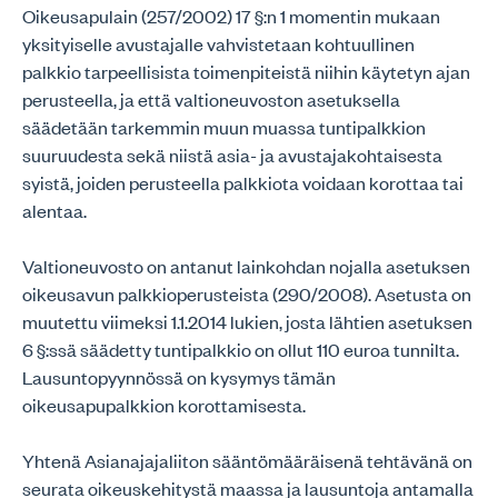
Oikeusapulain (257/2002) 17 §:n 1 momentin mukaan
yksityiselle avustajalle vahvistetaan kohtuullinen
palkkio tarpeellisista toimenpiteistä niihin käytetyn ajan
perusteella, ja että valtioneuvoston asetuksella
säädetään tarkemmin muun muassa tuntipalkkion
suuruudesta sekä niistä asia- ja avustajakohtaisesta
syistä, joiden perusteella palkkiota voidaan korottaa tai
alentaa.
Valtioneuvosto on antanut lainkohdan nojalla asetuksen
oikeusavun palkkioperusteista (290/2008). Asetusta on
muutettu viimeksi 1.1.2014 lukien, josta lähtien asetuksen
6 §:ssä säädetty tuntipalkkio on ollut 110 euroa tunnilta.
Lausuntopyynnössä on kysymys tämän
oikeusapupalkkion korottamisesta.
Yhtenä Asianajajaliiton sääntömääräisenä tehtävänä on
seurata oikeuskehitystä maassa ja lausuntoja antamalla