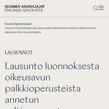
/
/
Etusivu
Ajankohtaista
Lausunto luonnoksesta oikeusavun palkkioperusteista annetun valtioneuvoston
asetuksen 6 §:n muuttamisesta
LAUSUNNOT
Lausunto luonnoksesta
oikeusavun
palkkioperusteista
annetun