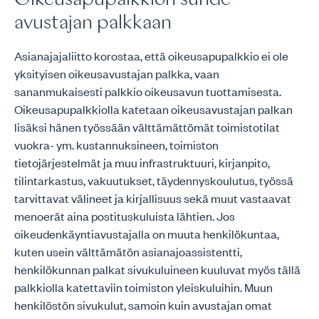
Oikeusapupalkkion suhde
avustajan palkkaan
Asianajajaliitto korostaa, että oikeusapupalkkio ei ole
yksityisen oikeusavustajan palkka, vaan
sananmukaisesti palkkio oikeusavun tuottamisesta.
Oikeusapupalkkiolla katetaan oikeusavustajan palkan
lisäksi hänen työssään välttämättömät toimistotilat
vuokra- ym. kustannuksineen, toimiston
tietojärjestelmät ja muu infrastruktuuri, kirjanpito,
tilintarkastus, vakuutukset, täydennyskoulutus, työssä
tarvittavat välineet ja kirjallisuus sekä muut vastaavat
menoerät aina postituskuluista lähtien. Jos
oikeudenkäyntiavustajalla on muuta henkilökuntaa,
kuten usein välttämätön asianajoassistentti,
henkilökunnan palkat sivukuluineen kuuluvat myös tällä
palkkiolla katettaviin toimiston yleiskuluihin. Muun
henkilöstön sivukulut, samoin kuin avustajan omat