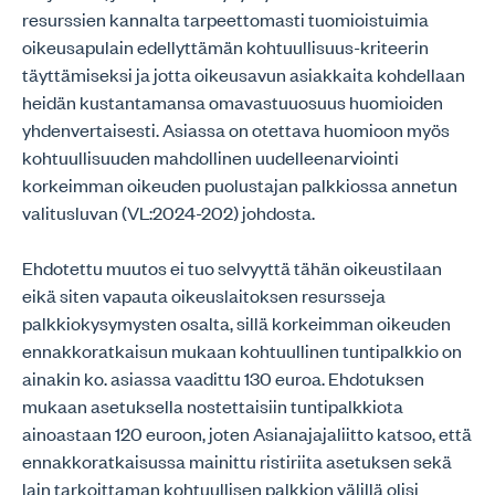
resurssien kannalta tarpeettomasti tuomioistuimia
oikeusapulain edellyttämän kohtuullisuus-kriteerin
täyttämiseksi ja jotta oikeusavun asiakkaita kohdellaan
heidän kustantamansa omavastuuosuus huomioiden
yhdenvertaisesti. Asiassa on otettava huomioon myös
kohtuullisuuden mahdollinen uudelleenarviointi
korkeimman oikeuden puolustajan palkkiossa annetun
valitusluvan (VL:2024-202) johdosta.
Ehdotettu muutos ei tuo selvyyttä tähän oikeustilaan
eikä siten vapauta oikeuslaitoksen resursseja
palkkiokysymysten osalta, sillä korkeimman oikeuden
ennakkoratkaisun mukaan kohtuullinen tuntipalkkio on
ainakin ko. asiassa vaadittu 130 euroa. Ehdotuksen
mukaan asetuksella nostettaisiin tuntipalkkiota
ainoastaan 120 euroon, joten Asianajajaliitto katsoo, että
ennakkoratkaisussa mainittu ristiriita asetuksen sekä
lain tarkoittaman kohtuullisen palkkion välillä olisi