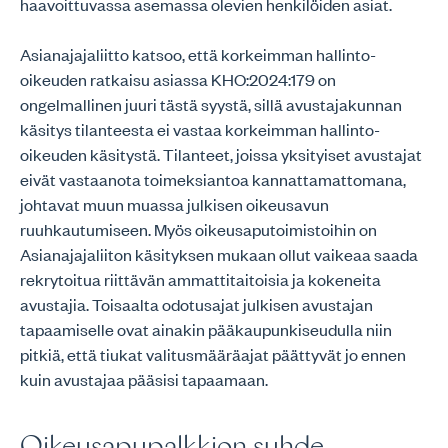
haavoittuvassa asemassa olevien henkilöiden asiat.
Asianajajaliitto katsoo, että korkeimman hallinto-
oikeuden ratkaisu asiassa KHO:2024:179 on
ongelmallinen juuri tästä syystä, sillä avustajakunnan
käsitys tilanteesta ei vastaa korkeimman hallinto-
oikeuden käsitystä. Tilanteet, joissa yksityiset avustajat
eivät vastaanota toimeksiantoa kannattamattomana,
johtavat muun muassa julkisen oikeusavun
ruuhkautumiseen. Myös oikeusaputoimistoihin on
Asianajajaliiton käsityksen mukaan ollut vaikeaa saada
rekrytoitua riittävän ammattitaitoisia ja kokeneita
avustajia. Toisaalta odotusajat julkisen avustajan
tapaamiselle ovat ainakin pääkaupunkiseudulla niin
pitkiä, että tiukat valitusmääräajat päättyvät jo ennen
kuin avustajaa pääsisi tapaamaan.