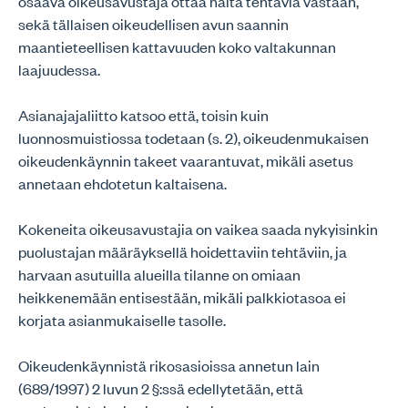
osaava oikeusavustaja ottaa näitä tehtäviä vastaan,
sekä tällaisen oikeudellisen avun saannin
maantieteellisen kattavuuden koko valtakunnan
laajuudessa.
Asianajajaliitto katsoo että, toisin kuin
luonnosmuistiossa todetaan (s. 2), oikeudenmukaisen
oikeudenkäynnin takeet vaarantuvat, mikäli asetus
annetaan ehdotetun kaltaisena.
Kokeneita oikeusavustajia on vaikea saada nykyisinkin
puolustajan määräyksellä hoidettaviin tehtäviin, ja
harvaan asutuilla alueilla tilanne on omiaan
heikkenemään entisestään, mikäli palkkiotasoa ei
korjata asianmukaiselle tasolle.
Oikeudenkäynnistä rikosasioissa annetun lain
(689/1997) 2 luvun 2 §:ssä edellytetään, että