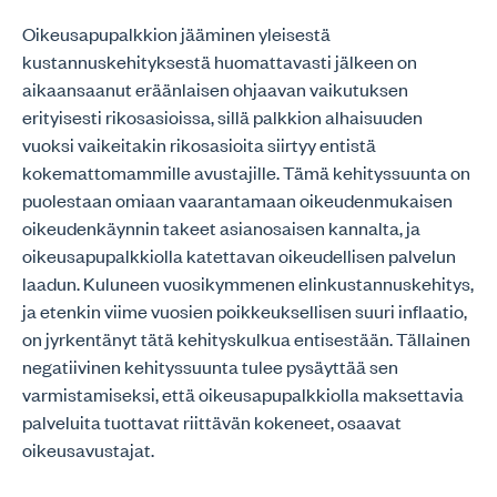
Oikeusapupalkkion jääminen yleisestä
kustannuskehityksestä huomattavasti jälkeen on
aikaansaanut eräänlaisen ohjaavan vaikutuksen
erityisesti rikosasioissa, sillä palkkion alhaisuuden
vuoksi vaikeitakin rikosasioita siirtyy entistä
kokemattomammille avustajille. Tämä kehityssuunta on
puolestaan omiaan vaarantamaan oikeudenmukaisen
oikeudenkäynnin takeet asianosaisen kannalta, ja
oikeusapupalkkiolla katettavan oikeudellisen palvelun
laadun. Kuluneen vuosikymmenen elinkustannuskehitys,
ja etenkin viime vuosien poikkeuksellisen suuri inflaatio,
on jyrkentänyt tätä kehityskulkua entisestään. Tällainen
negatiivinen kehityssuunta tulee pysäyttää sen
varmistamiseksi, että oikeusapupalkkiolla maksettavia
palveluita tuottavat riittävän kokeneet, osaavat
oikeusavustajat.