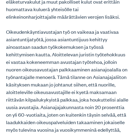
eläketurvakulut ja muut pakolliset kulut ovat erittäin
huomattava kuluerä yhteisölle tai
elinkeinonharjoittajalle määrättävien verojen lisäksi.
Oikeudenkäyntiavustajan työ on vaikeaa ja vaativaa
asiantuntijatyötä, jossa asiantuntijuus kehittyy
ainoastaan saadun työkokemuksen ja työssä
kehittymisen kautta. Aloittelevan juristin työtehokkuus
ei vastaa kokeneemman avustajan työtehoa, jolloin
nuoren oikeusavustajan palkkaaminen asianajoalalla on
työnantajalle menoerä. Tämä tilanne on Asianajajaliiton
käsityksen mukaan jo johtanut siihen, että nuorille,
aloitteleville oikeusavustajille ei kyetä maksamaan
riittävän kilpailukykyistä palkkaa, joka houkuttelisi alalle
uusia avustajia. Asianajajakunnasta noin 20 prosenttia
on yli 60-vuotiaita, joten on kuitenkin täysin selvää, että
laadukkaiden oikeuspalveluiden takaaminen jokaiselle
myös tulevina vuosina ja vuosikymmeninä edellyttää,