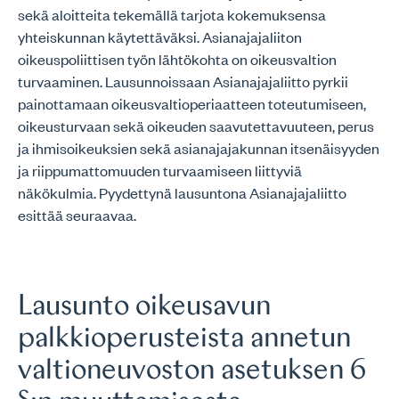
sekä aloitteita tekemällä tarjota kokemuksensa
yhteiskunnan käytettäväksi. Asianajajaliiton
oikeuspoliittisen työn lähtökohta on oikeusvaltion
turvaaminen. Lausunnoissaan Asianajajaliitto pyrkii
painottamaan oikeusvaltioperiaatteen toteutumiseen,
oikeusturvaan sekä oikeuden saavutettavuuteen, perus
ja ihmisoikeuksien sekä asianajajakunnan itsenäisyyden
ja riippumattomuuden turvaamiseen liittyviä
näkökulmia. Pyydettynä lausuntona Asianajajaliitto
esittää seuraavaa.
Lausunto oikeusavun
palkkioperusteista annetun
valtioneuvoston asetuksen 6