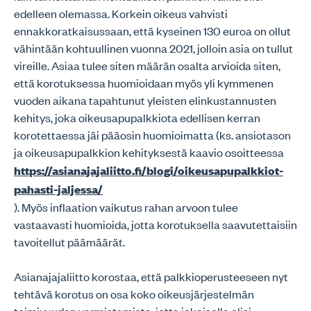
edelleen olemassa. Korkein oikeus vahvisti
ennakkoratkaisussaan, että kyseinen 130 euroa on ollut
vähintään kohtuullinen vuonna 2021, jolloin asia on tullut
vireille. Asiaa tulee siten määrän osalta arvioida siten,
että korotuksessa huomioidaan myös yli kymmenen
vuoden aikana tapahtunut yleisten elinkustannusten
kehitys, joka oikeusapupalkkiota edellisen kerran
korotettaessa jäi pääosin huomioimatta (ks. ansiotason
ja oikeusapupalkkion kehityksestä kaavio osoitteessa
https://asianajajaliitto.fi/blogi/oikeusapupalkkiot-
pahasti-jaljessa/
). Myös inflaation vaikutus rahan arvoon tulee
vastaavasti huomioida, jotta korotuksella saavutettaisiin
tavoitellut päämäärät.
Asianajajaliitto korostaa, että palkkioperusteeseen nyt
tehtävä korotus on osa koko oikeusjärjestelmän