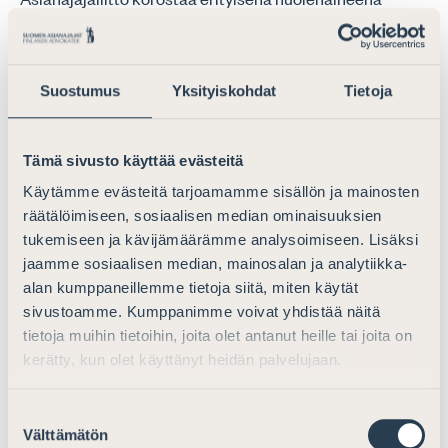
rikosasioiden lisäksi alhaisen palkkiotason negatiivista
vaikutusta hallinto-oikeudellisten asioiden käsittelyyn ja
oikeusturvan takeisiin hallintoprosessissa.
Suostumus
Yksityiskohdat
Tietoja
Asianajajakunnan vakaa käsitys on se, että oikeusavun
liian alhainen palkkiotaso on jo johtanut tosiasiallisiin
oikeudenmenetyksiin hallintoprosessissa käsiteltävissä
Tämä sivusto käyttää evästeitä
asioissa. Erityisesti ulkomaalaisoikeutta koskevissa
Käytämme evästeitä tarjoamamme sisällön ja mainosten
valitusasioissa ei aina ole löydettävissä päteviä,
räätälöimiseen, sosiaalisen median ominaisuuksien
kokeneita oikeusavustajia tekemään valituksia, sillä
tukemiseen ja kävijämäärämme analysoimiseen. Lisäksi
palkkion alhainen taso sekä säännönmukaiset
jaamme sosiaalisen median, mainosalan ja analytiikka-
palkkioleikkaukset tekevät näistä toimeksiannoista
alan kumppaneillemme tietoja siitä, miten käytät
avustajille kannattamattomia. Näissä tapauksissa
sivustoamme. Kumppanimme voivat yhdistää näitä
valituksia ovat Asianajajaliiton saamien tietojen mukaan
tietoja muihin tietoihin, joita olet antanut heille tai joita on
laatineet ja laativat erilaiset maallikot, joilla ei ole
kerätty, kun olet käyttänyt heidän palvelujaan.
juridista koulutusta, osaamista suomalaisesta
hallintoprosessista taikka aina edes kummankaan
Suostumuksen
tuomioistuinkielen kielitaitoa. Näin ollen valituskirjelmiä
Välttämätön
valinta