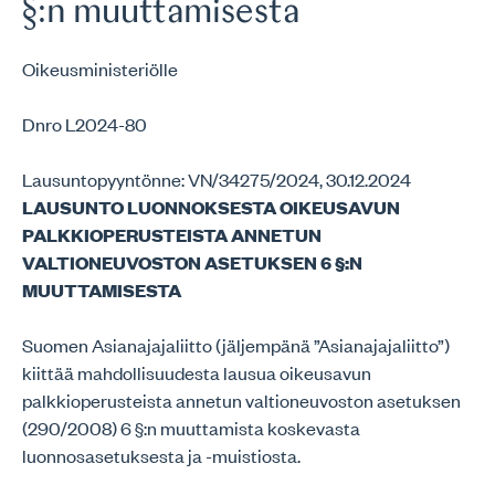
§:n muuttamisesta
Oikeusministeriölle
Dnro L2024-80
Lausuntopyyntönne: VN/34275/2024, 30.12.2024
LAUSUNTO LUONNOKSESTA OIKEUSAVUN
PALKKIOPERUSTEISTA ANNETUN
VALTIONEUVOSTON ASETUKSEN 6 §:N
MUUTTAMISESTA
Suomen Asianajajaliitto (jäljempänä ”Asianajajaliitto”)
kiittää mahdollisuudesta lausua oikeusavun
palkkioperusteista annetun valtioneuvoston asetuksen
(290/2008) 6 §:n muuttamista koskevasta
luonnosasetuksesta ja -muistiosta.