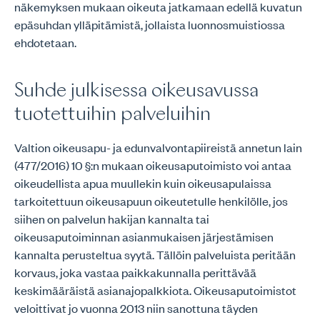
näkemyksen mukaan oikeuta jatkamaan edellä kuvatun
epäsuhdan ylläpitämistä, jollaista luonnosmuistiossa
ehdotetaan.
Suhde julkisessa oikeusavussa
tuotettuihin palveluihin
Valtion oikeusapu- ja edunvalvontapiireistä annetun lain
(477/2016) 10 §:n mukaan oikeusaputoimisto voi antaa
oikeudellista apua muullekin kuin oikeusapulaissa
tarkoitettuun oikeusapuun oikeutetulle henkilölle, jos
siihen on palvelun hakijan kannalta tai
oikeusaputoiminnan asianmukaisen järjestämisen
kannalta perusteltua syytä. Tällöin palveluista peritään
korvaus, joka vastaa paikkakunnalla perittävää
keskimääräistä asianajopalkkiota. Oikeusaputoimistot
veloittivat jo vuonna 2013 niin sanottuna täyden