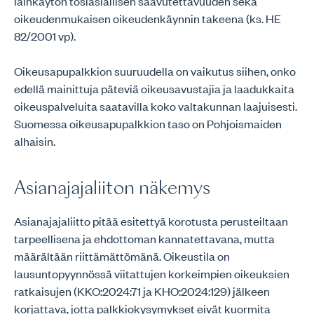
lainkäytön tosiasiallisen saavutettavuuden sekä
oikeudenmukaisen oikeudenkäynnin takeena (ks. HE
82/2001 vp).
Oikeusapupalkkion suuruudella on vaikutus siihen, onko
edellä mainittuja päteviä oikeusavustajia ja laadukkaita
oikeuspalveluita saatavilla koko valtakunnan laajuisesti.
Suomessa oikeusapupalkkion taso on Pohjoismaiden
alhaisin.
Asianajajaliiton näkemys
Asianajajaliitto pitää esitettyä korotusta perusteiltaan
tarpeellisena ja ehdottoman kannatettavana, mutta
määrältään riittämättömänä. Oikeustila on
lausuntopyynnössä viitattujen korkeimpien oikeuksien
ratkaisujen (KKO:2024:71 ja KHO:2024:129) jälkeen
korjattava, jotta palkkiokysymykset eivät kuormita