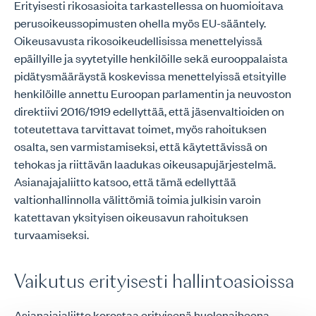
Erityisesti rikosasioita tarkastellessa on huomioitava
perusoikeussopimusten ohella myös EU-sääntely.
Oikeusavusta rikosoikeudellisissa menettelyissä
epäillyille ja syytetyille henkilöille sekä eurooppalaista
pidätysmääräystä koskevissa menettelyissä etsityille
henkilöille annettu Euroopan parlamentin ja neuvoston
direktiivi 2016/1919 edellyttää, että jäsenvaltioiden on
toteutettava tarvittavat toimet, myös rahoituksen
osalta, sen varmistamiseksi, että käytettävissä on
tehokas ja riittävän laadukas oikeusapujärjestelmä.
Asianajajaliitto katsoo, että tämä edellyttää
valtionhallinnolla välittömiä toimia julkisin varoin
katettavan yksityisen oikeusavun rahoituksen
turvaamiseksi.
Vaikutus erityisesti hallintoasioissa
Asianajajaliitto korostaa erityisenä huolenaiheena