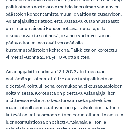
palkkiotason nosto ei ole mahdollinen ilman vastaavien
säästöjen kohdentamista muualle valtion talousarvioon.
Asianajajaliitto katsoo, että vastaava kustannussäästö
on nimenomaisesti kohdennettava muualle, sillä
oikeusturvan takeet sekä jokaisen yhdenvertainen
pääsy oikeuksiinsa eivät voi enää olla
kustannussäästöjen kohteena. Palkkiota on korotettu
viimeksi vuonna 2014, yli 10 vuotta sitten.
Asianajajaliitto uudistaa 12.4.2023 aloitteessaan
esittämän ja toteaa, että 175 euron tuntipalkkiota on
pidettävä kohtuullisena korvauksena oikeusapuasioiden
hoitamisesta. Korotusta on pidettävä Asianajajaliiton
aloitteessa esitetyt oikeusturvaan sekä palveluiden
maantieteelliseen saatavuuteen ja palveluiden laatuun
liittyvät seikat huomioon ottaen perusteltuna. Toisin kuin
luonnosmuistiossa on esitetty, Asianajajaliiton ja
asiajajajakunnan vakaa käsitys on, että alhainen