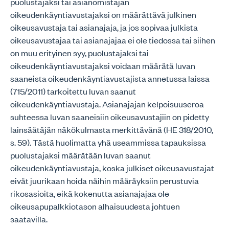
puolustajaksi tai asianomistajan
oikeudenkäyntiavustajaksi on määrättävä julkinen
oikeusavustaja tai asianajaja, ja jos sopivaa julkista
oikeusavustajaa tai asianajajaa ei ole tiedossa tai siihen
on muu erityinen syy, puolustajaksi tai
oikeudenkäyntiavustajaksi voidaan määrätä luvan
saaneista oikeudenkäyntiavustajista annetussa laissa
(715/2011) tarkoitettu luvan saanut
oikeudenkäyntiavustaja. Asianajajan kelpoisuuseroa
suhteessa luvan saaneisiin oikeusavustajiin on pidetty
lainsäätäjän näkökulmasta merkittävänä (HE 318/2010,
s. 59). Tästä huolimatta yhä useammissa tapauksissa
puolustajaksi määrätään luvan saanut
oikeudenkäyntiavustaja, koska julkiset oikeusavustajat
eivät juurikaan hoida näihin määräyksiin perustuvia
rikosasioita, eikä kokenutta asianajajaa ole
oikeusapupalkkiotason alhaisuudesta johtuen
saatavilla.