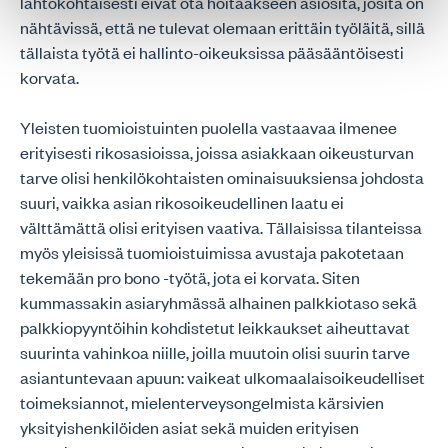
lähtökohtaisesti eivät ota hoitaakseen asiosita, josita on
nähtävissä, että ne tulevat olemaan erittäin työläitä, sillä
tällaista työtä ei hallinto-oikeuksissa pääsääntöisesti
korvata.
Yleisten tuomioistuinten puolella vastaavaa ilmenee
erityisesti rikosasioissa, joissa asiakkaan oikeusturvan
tarve olisi henkilökohtaisten ominaisuuksiensa johdosta
suuri, vaikka asian rikosoikeudellinen laatu ei
välttämättä olisi erityisen vaativa. Tällaisissa tilanteissa
myös yleisissä tuomioistuimissa avustaja pakotetaan
tekemään pro bono -työtä, jota ei korvata. Siten
kummassakin asiaryhmässä alhainen palkkiotaso sekä
palkkiopyyntöihin kohdistetut leikkaukset aiheuttavat
suurinta vahinkoa niille, joilla muutoin olisi suurin tarve
asiantuntevaan apuun: vaikeat ulkomaalaisoikeudelliset
toimeksiannot, mielenterveysongelmista kärsivien
yksityishenkilöiden asiat sekä muiden erityisen