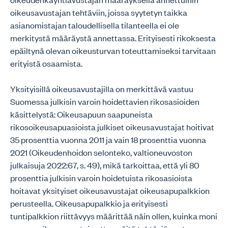
oikeusavustajan tehtäviin, joissa syytetyn taikka
asianomistajan taloudellisella tilanteella ei ole
merkitystä määräystä annettassa. Erityisesti rikoksesta
epäiltynä olevan oikeusturvan toteuttamiseksi tarvitaan
erityistä osaamista.
Yksityisillä oikeusavustajilla on merkittävä vastuu
Suomessa julkisin varoin hoidettavien rikosasioiden
käsittelystä: Oikeusapuun saapuneista
rikosoikeusapuasioista julkiset oikeusavustajat hoitivat
35 prosenttia vuonna 2011 ja vain 18 prosenttia vuonna
2021 (Oikeudenhoidon selonteko, valtioneuvoston
julkaisuja 2022:67, s. 49), mikä tarkoittaa, että yli 80
prosenttia julkisin varoin hoidetuista rikosasioista
hoitavat yksityiset oikeusavustajat oikeusapupalkkion
perusteella. Oikeusapupalkkio ja erityisesti
tuntipalkkion riittävyys määrittää näin ollen, kuinka moni