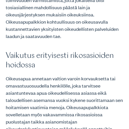
toimivuuden varmistamista, jotta jokaisella olisi
tosiasiallinen mahdollisuus päästä lain ja
oikeusjärjestyksen mukaisiin oikeuksiinsa.
Oikeusapupalkkion kohtuullisuus on oikeusavulla
kustannettavien yksityisten oikeudellisten palveluiden
laadun ja saatavuuden tae.
Vaikutus erityisesti rikosasioiden
hoidossa
Oikeusapua annetaan valtion varoin korvauksetta tai
omavastuuosuudella henkilölle, joka tarvitsee
asiantuntevaa apua oikeudellisessa asiassa eikä
taloudellisen asemansa vuoksi kykene suorittamaan sen
hoitamisen vaatimia menoja. Oikeusapupalkkiota
sovelletaan myös vakavammissa rikosasioissa
puolustajan taikka asianomistajan
oikeudenkäyntiavustajan määräyksellä annettuihin