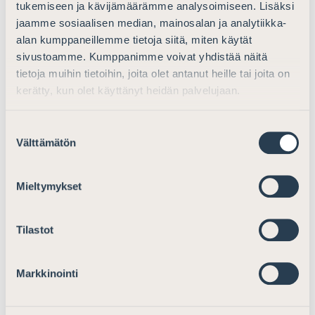
tukemiseen ja kävijämäärämme analysoimiseen. Lisäksi
saatavien perintä kohtuuttomasti vaikeutuu. Lisäksi
jaamme sosiaalisen median, mainosalan ja analytiikka-
esitysluonnoksessakin todetulla tavalla on huomioitava,
alan kumppaneillemme tietoja siitä, miten käytät
että ulosottovelkojia on hyvin monenlaisia tahoja.
sivustoamme. Kumppanimme voivat yhdistää näitä
Esitysluonnoksessa asiaa on pohdittu, eikä tilapäisen
tietoja muihin tietoihin, joita olet antanut heille tai joita on
muutoksen ole katsottu olevan velkojien kannalta
kerätty, kun olet käyttänyt heidän palvelujaan.
kohtuuton.
Suostumuksen
Saatavien kertymien tasoa ja kertymien pienenemisen
Välttämätön
valinta
kerrannaisvaikutuksia luoton myöntämiseen,
vuokramarkkinoihin ja työllisyyteen on syytä seurata
Mieltymykset
tarkasti. Lain tilapäisen muutoksen vaikutuksista
kannattaa tehdä perusteellinen vertaileva analyysi, jota
hyväksi käyttäen voidaan suojaosuuden oikeasta
Tilastot
tasosta ja muista velallisten asemaa helpottavista
toimista myöhemmin tehtävän lainsäädännön pohjaksi
Markkinointi
saada tutkittua tietoa.