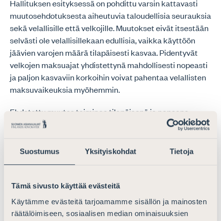
Hallituksen esityksessä on pohdittu varsin kattavasti
muutosehdotuksesta aiheutuvia taloudellisia seurauksia
sekä velallisille että velkojille. Muutokset eivät itsestään
selvästi ole velallisillekaan edullisia, vaikka käyttöön
jäävien varojen määrä tilapäisesti kasvaa. Pidentyvät
velkojen maksuajat yhdistettynä mahdollisesti nopeasti
ja paljon kasvaviin korkoihin voivat pahentaa velallisten
maksuvaikeuksia myöhemmin.
Ehdotettu muutos toiminee tilapäisenä ja nopeana
apuna syntyneeseen taloustilanteeseen, jonka kehitystä
on vielä vaikea arvioida. Mahdollista on, että nousevat
hinnat ja korot ovat pitkäaikainen ongelma. Ulosoton
Suostumus
Yksityiskohdat
Tietoja
suojaosuuden taso tulisi pyrkiä säätämään sellaiseksi,
ettei sitä tarvitsisi muuttaa tilapäisratkaisuin.
Tämä sivusto käyttää evästeitä
Harkittaessa suojaosuuden oikeaa tasoa on
Käytämme evästeitä tarjoamamme sisällön ja mainosten
huomioitava velkojien oikeudet. Ulosotto ei saa
räätälöimiseen, sosiaalisen median ominaisuuksien
muodostua niin velallisystävälliseksi, että velkojien