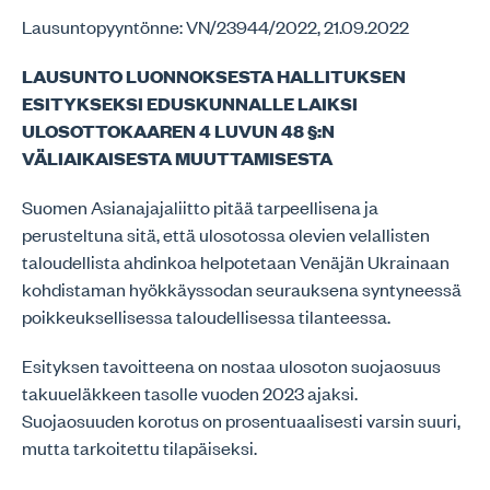
Lausuntopyyntönne: VN/23944/2022, 21.09.2022
LAUSUNTO LUONNOKSESTA HALLITUKSEN
ESITYKSEKSI EDUSKUNNALLE LAIKSI
ULOSOTTOKAAREN 4 LUVUN 48 §:N
VÄLIAIKAISESTA MUUTTAMISESTA
Suomen Asianajajaliitto pitää tarpeellisena ja
perusteltuna sitä, että ulosotossa olevien velallisten
taloudellista ahdinkoa helpotetaan Venäjän Ukrainaan
kohdistaman hyökkäyssodan seurauksena syntyneessä
poikkeuksellisessa taloudellisessa tilanteessa.
Esityksen tavoitteena on nostaa ulosoton suojaosuus
takuueläkkeen tasolle vuoden 2023 ajaksi.
Suojaosuuden korotus on prosentuaalisesti varsin suuri,
mutta tarkoitettu tilapäiseksi.