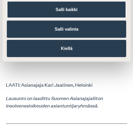
Salli kaikki
Helsingissä 30.9.2022
SUOMEN ASIANAJAJALIITTO
Salli valinta
Kiellä
Niko Jakobsson
Suomen Asianajajaliiton pääsihteeri
LAATI: Asianajaja Kari Jaatinen, Helsinki
Lausunto on laadittu Suomen Asianajajaliiton
insolvenssioikeuden asiantuntijaryhmässä.