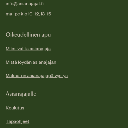
info@asianajajat.fi
ma–pe klo 10–12, 13–15
Oikeudellinen apu
Miksi valita asianajaja
Mistä löydän asianajajan
Maksuton asianajajapäivystys
Asianajajalle
Koulutus
Tapaohjeet