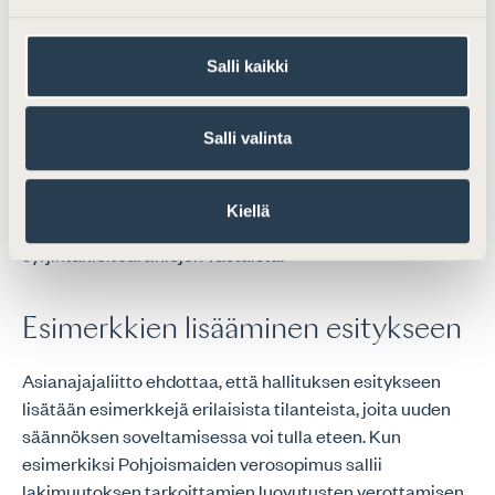
varallisuuskokonaisuuteen jätetyt voittovarat, jotka jo
on läpivirtausperiaatteen mukaisesti verotettu
osakkaan tulona (esimerkiksi vuokratulot), mutta joita ei
Salli kaikki
ole jaettu osakkaalle, olisi vähennettävä verotettavan
luovutusvoiton laskelmassa vastaavasti kuin
Salli valinta
yhtymäosuuksien luovutusvoittojen laskennassa.
Muuten esitys johtaisi ulkomaisten omistajien
kaksinkertaiseen verotukseen, joka olisi Suomen
Kiellä
solmimien verosopimusten sisältämien
syrjintäkieltoartiklojen vastaista.
Esimerkkien lisääminen esitykseen
Asianajajaliitto ehdottaa, että hallituksen esitykseen
lisätään esimerkkejä erilaisista tilanteista, joita uuden
säännöksen soveltamisessa voi tulla eteen. Kun
esimerkiksi Pohjoismaiden verosopimus sallii
lakimuutoksen tarkoittamien luovutusten verottamisen,