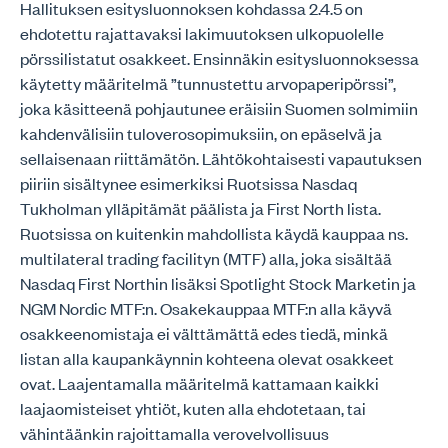
Hallituksen esitysluonnoksen kohdassa 2.4.5 on
ehdotettu rajattavaksi lakimuutoksen ulkopuolelle
pörssilistatut osakkeet. Ensinnäkin esitysluonnoksessa
käytetty määritelmä ”tunnustettu arvopaperipörssi”,
joka käsitteenä pohjautunee eräisiin Suomen solmimiin
kahdenvälisiin tuloverosopimuksiin, on epäselvä ja
sellaisenaan riittämätön. Lähtökohtaisesti vapautuksen
piiriin sisältynee esimerkiksi Ruotsissa Nasdaq
Tukholman ylläpitämät päälista ja First North lista.
Ruotsissa on kuitenkin mahdollista käydä kauppaa ns.
multilateral trading facilityn (MTF) alla, joka sisältää
Nasdaq First Northin lisäksi Spotlight Stock Marketin ja
NGM Nordic MTF:n. Osakekauppaa MTF:n alla käyvä
osakkeenomistaja ei välttämättä edes tiedä, minkä
listan alla kaupankäynnin kohteena olevat osakkeet
ovat. Laajentamalla määritelmä kattamaan kaikki
laajaomisteiset yhtiöt, kuten alla ehdotetaan, tai
vähintäänkin rajoittamalla verovelvollisuus