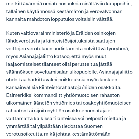
merkittävämpiä omistusosuuksia sisältäviin kauppoihin,
tällainen käytännössä kestämätön ja verovalvonnan
kannalta mahdoton lopputulos voitaisiin välttää.
Kuten valtiovarainministeriö ja Eräiden osinkojen
lähdeverotusta ja kiinteistösijoituksista saatujen
voittojen verotuksen uudistamista selvittävä työryhmä,
myös Asianajajaliitto katsoo, että myös muut
laajaomisteiset tilanteet olisi perusteltua jättää
säännöksen soveltamisalan ulkopuolelle. Asianajajaliitto
ehdottaa harkittavaksi poikkeuksia myös koskien
kansainvälisiä kiinteistörahastoja/niiden osakkaita.
Esimerkiksi kommandiittiyhtiömuotoisen rahaston
ulkomainen äänetön yhtiömies tai osakeyhtiömuotoisen
rahaston tai sijoitusyhtiön osakkeenomistaja ei
välttämättä kaikissa tilanteissa voi helposti mieltää ja
ymmärtää tai ylipäätään tiedostaa Suomen
verotusoikeutta, mikä johtaa kestämättömään