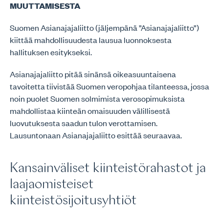
MUUTTAMISESTA
Suomen Asianajajaliitto (jäljempänä ”Asianajajaliitto”)
kiittää mahdollisuudesta lausua luonnoksesta
hallituksen esitykseksi.
Asianajajaliitto pitää sinänsä oikeasuuntaisena
tavoitetta tiivistää Suomen veropohjaa tilanteessa, jossa
noin puolet Suomen solmimista verosopimuksista
mahdollistaa kiinteän omaisuuden välillisestä
luovutuksesta saadun tulon verottamisen.
Lausuntonaan Asianajajaliitto esittää seuraavaa.
Kansainväliset kiinteistörahastot ja
laajaomisteiset
kiinteistösijoitusyhtiöt