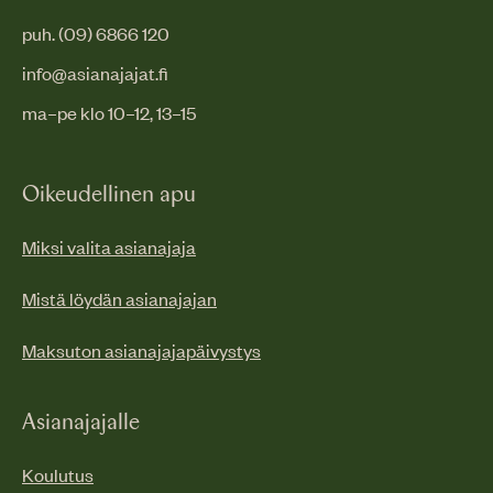
puh. (09) 6866 120
info@asianajajat.fi
ma–pe klo 10–12, 13–15
Oikeudellinen apu
Miksi valita asianajaja
Mistä löydän asianajajan
Maksuton asianajajapäivystys
Asianajajalle
Koulutus