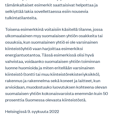
tämänkaltaiset esimerkit saattaisivat helpottaa ja
selkiyttää lakia sovellettaessa esiin nousevia
tulkintatilanteita.
Toisena esimerkkinä voitaisiin käsitellä tilanne, jossa
ulkomaalainen myy suomalaisen yhtiön osakkeita tai
osuuksia, kun suomalainen yhtiö ei ole varsinainen
kiinteistöyhtiö vaan harjoittaa esimerkiksi
energiantuotantoa. Tässä esimerkissä olisi hyvä
vahvistaa, voidaanko suomalaisen yhtiön toiminnan
luonne huomioida ja miten eritellään varsinainen
kiinteistö (tontti tai muu kiinteistörekisteriyksikkö),
rakennus ja rakennelma sekä koneet ja laitteet, kun
arvioidaan, muodostuuko luovutuksen kohteena olevan
suomalaisen yhtiön kokonaisvaroista enemmän kuin 50
prosenttia Suomessa olevasta kiinteistöstä.
Helsingissä 9. syykuuta 2022