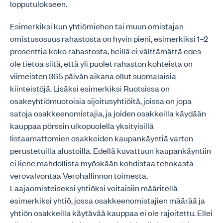
lopputulokseen.
Esimerkiksi kun yhtiömiehen tai muun omistajan
omistusosuus rahastosta on hyvin pieni, esimerkiksi 1–2
prosenttia koko rahastosta, heillä ei välttämättä edes
ole tietoa siitä, että yli puolet rahaston kohteista on
viimeisten 365 päivän aikana ollut suomalaisia
kiinteistöjä. Lisäksi esimerkiksi Ruotsissa on
osakeyhtiömuotoisia sijoitusyhtiöitä, joissa on jopa
satoja osakkeenomistajia, ja joiden osakkeilla käydään
kauppaa pörssin ulkopuolella yksityisillä
listaamattomien osakkeiden kaupankäyntiä varten
perustetuilla alustoilla. Edellä kuvattuun kaupankäyntiin
ei liene mahdollista myöskään kohdistaa tehokasta
verovalvontaa Verohallinnon toimesta.
Laajaomisteiseksi yhtiöksi voitaisiin määritellä
esimerkiksi yhtiö, jossa osakkeenomistajien määrää ja
yhtiön osakkeilla käytävää kauppaa ei ole rajoitettu. Ellei