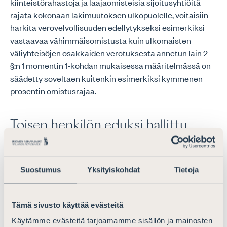
kiinteistörahastoja ja laajaomisteisia sijoitusyhtiöitä
rajata kokonaan lakimuutoksen ulkopuolelle, voitaisiin
harkita verovelvollisuuden edellytykseksi esimerkiksi
vastaavaa vähimmäisomistusta kuin ulkomaisten
väliyhteisöjen osakkaiden verotuksesta annetun lain 2
§:n 1 momentin 1-kohdan mukaisessa määritelmässä on
säädetty soveltaen kuitenkin esimerkiksi kymmenen
prosentin omistusrajaa.
Toisen henkilön eduksi hallittu
varallisuuskokonaisuus
Uuteen tuloverolain 10 a) §:ään ehdotetaan yhteisön ja
Suostumus
Yksityiskohdat
Tietoja
yhtymän oheen käsitettä ”toisen henkilön eduksi hallittu
varallisuuskokonaisuus”. Vakiintuneesti oikeushenkilöt
on tuloverolaissa jaettu yhteisöihin ja yhtymiin ja myös
Tämä sivusto käyttää evästeitä
ulkomaiset oikeushenkilöt on kvalifioitu tuloverolain
Käytämme evästeitä tarjoamamme sisällön ja mainosten