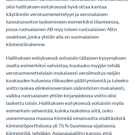
olisi hallituksen esityksessä hyvä ottaa kantaa
käytännön verotusmenettelyyn ja veronalaisen
luovutusvoiton laskemiseen esimerkiksi tilanteessa,
jossa ruotsalainen AB myy toisen ruotsalaisen AB:n
osakkeet, jonka yhtiön alla on suomalainen
kiinteistörakenne.
Hallituksen esityksessä voitaisiin tällaisen kysymyksen
osalta esimerkiksi vahvistaa, kuuluuko myyjän tehdä
verotusmenettelylain mukaisesti veroilmoitus neljän
kuukauden kuluessa tilikauden päättymisestä ja tuleeko
voitto laskea elinkeinoverolain säännösten mukaisesti,
vaikka ruotsalaisen yhtiön kirjanpidossa voitto olisi
laskettu toisin. Hallituksen esityksessä voitaisiin myös
esimerkein selventää, kuinka laskelma siitä, onko
useammassa maassa kiinteää omaisuutta sisältävästä
kiinteistöportfoliosta yli 75 % Suomessa sijaitsevia
kiinteistöjä, tehdään. Asianajajaliitto katsoo, että