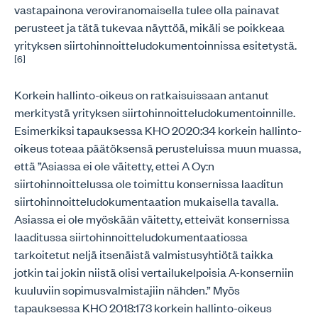
vastapainona veroviranomaisella tulee olla painavat
perusteet ja tätä tukevaa näyttöä, mikäli se poikkeaa
yrityksen siirtohinnoitteludokumentoinnissa esitetystä.
[6]
Korkein hallinto-oikeus on ratkaisuissaan antanut
merkitystä yrityksen siirtohinnoitteludokumentoinnille.
Esimerkiksi tapauksessa KHO 2020:34 korkein hallinto-
oikeus toteaa päätöksensä perusteluissa muun muassa,
että ”Asiassa ei ole väitetty, ettei A Oy:n
siirtohinnoittelussa ole toimittu konsernissa laaditun
siirtohinnoitteludokumentaation mukaisella tavalla.
Asiassa ei ole myöskään väitetty, etteivät konsernissa
laaditussa siirtohinnoitteludokumentaatiossa
tarkoitetut neljä itsenäistä valmistusyhtiötä taikka
jotkin tai jokin niistä olisi vertailukelpoisia A-konserniin
kuuluviin sopimusvalmistajiin nähden.” Myös
tapauksessa KHO 2018:173 korkein hallinto-oikeus