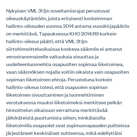
Nykyisen VML 31 §:n soveltamisrajat perustuvat
oikeuskäytäntöön, joista erityisesti korkeimman
hallinto-oikeuden vuonna 2014 antama vuosikirjapäätös
on merkittävä. Tapauksessa KHO 2014:119 korkein
hallinto-oikeus päätti, että VML 31 §:n
siirtohinnoitteluoikaisua koskeva säännös ei antanut
veroviranomaiselle valtuuksia sivuuttaa ja
uudelleenluonnehtia osapuolten sopimaa liiketoimea,
vaan säännöksen nojalla voitiin oikaista vain osapuolten
sopiman liiketoimen ehtoja. Perusteluna korkein
hallinto-oikeus totesi, että osapuolen sopiman
liiketoimen sivuuttaminen ja luonnehtiminen
verotuksessa muuksi liiketoimeksi merkitsee pelkän
hinnoittelun oikaisuun verrattuna merkittävää
jälkikäteistä puuttumista siihen, minkälaisilla
liiketoimilla osapuolet ovat sopimusvapauden puitteissa
järjestäneet keskinäiset suhteensa, mikä edellyttäisi