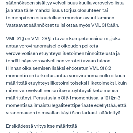
säännökseen sisältyy velvollisuus kuulla verovelvollista
ja antaa tälle mahdollisuus torjua olosuhteen tai
toimenpiteen oikeudellisen muodon sivuuttaminen.
Vastaavat säännökset tulisi ottaa myös VML 31 §:ään.
VML 31 § on VML 28 §:n tavoin kompetenssinormi, joka
antaa veroviranomaiselle oikeuden poiketa
verovelvollisen etuyhteysliiketoimen hinnoittelusta ja
tehdä lisäys verovelvollisen verotettavaan tuloon.
Hinnan oikaisemisen lisäksi ehdotetun VML 31 § 2
momentin on tarkoitus antaa veroviranomaiselle oikeus
määrittää etuyhteysliiketoimi toiseksi liiketoimeksi, kuin
miten verovelvollinen on itse etuyhteysliiketoimensa
määrittänyt. Perustuslain 81 § 1 momentissa ja 121 §:n 3
momentissa ilmaistu legaliteettiperiaate edellyttää, että
viranomaisen toimivallan käyttö on tarkasti säädeltyä.
Ensikädessä yritys itse määrittää