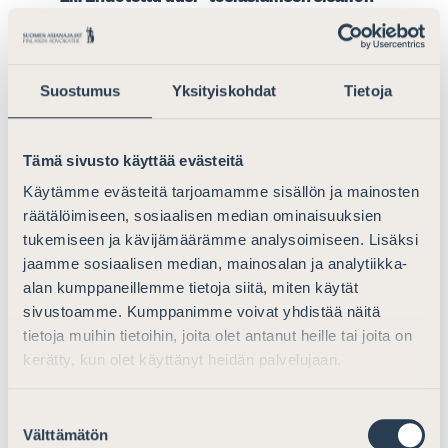
käsite
Lakiesityksen tarkoitus mahdollistaa
siirtohinnoitteluoikaisun tekeminen VML 31 §:n nojalla
Suostumus
Yksityiskohdat
Tietoja
OECD:n siirtohinnoitteluohjeiden koko laajuudessa
esitetään toteutettavaksi siten, että uusi VML 31 §:n 2
Tämä sivusto käyttää evästeitä
momentti sisältäisi listauksen OECD:n
siirtohinnoitteluohjeiden mukaisista ”taloudellisesti
Käytämme evästeitä tarjoamamme sisällön ja mainosten
olennaisista erityispiirteistä”, jotka olisi tunnistettava
räätälöimiseen, sosiaalisen median ominaisuuksien
markkinaehtoperiaatetta sovellettaessa. Tämän
tukemiseen ja kävijämäärämme analysoimiseen. Lisäksi
luettelon lisäksi 2 momentti sisältäisi uuden
jaamme sosiaalisen median, mainosalan ja analytiikka-
kompetenssinormin, jonka mukaan veroviranomainen
alan kumppaneillemme tietoja siitä, miten käytät
sivustoamme. Kumppanimme voivat yhdistää näitä
voisi tämän tunnistamisen jälkeen määrittää liiketoimen
tietoja muihin tietoihin, joita olet antanut heille tai joita on
sen ”tosiasiallisen sisällön” mukaisesti.
kerätty, kun olet käyttänyt heidän palvelujaan.
Ehdotettu sääntely on ongelmallinen ja ristiriitainen
OECD:n siirtohinnoitteluohjeiden kanssa. OECD:n
Suostumuksen
siirtohinnoitteluohjeet eivät sisällä ehdotettua
Välttämätön
valinta