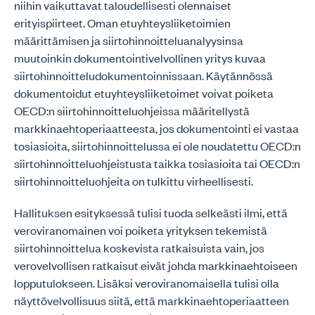
niihin vaikuttavat taloudellisesti olennaiset
erityispiirteet. Oman etuyhteysliiketoimien
määrittämisen ja siirtohinnoitteluanalyysinsa
muutoinkin dokumentointivelvollinen yritys kuvaa
siirtohinnoitteludokumentoinnissaan. Käytännössä
dokumentoidut etuyhteysliiketoimet voivat poiketa
OECD:n siirtohinnoitteluohjeissa määritellystä
markkinaehtoperiaatteesta, jos dokumentointi ei vastaa
tosiasioita, siirtohinnoittelussa ei ole noudatettu OECD:n
siirtohinnoitteluohjeistusta taikka tosiasioita tai OECD:n
siirtohinnoitteluohjeita on tulkittu virheellisesti.
Hallituksen esityksessä tulisi tuoda selkeästi ilmi, että
veroviranomainen voi poiketa yrityksen tekemistä
siirtohinnoittelua koskevista ratkaisuista vain, jos
verovelvollisen ratkaisut eivät johda markkinaehtoiseen
lopputulokseen. Lisäksi veroviranomaisella tulisi olla
näyttövelvollisuus siitä, että markkinaehtoperiaatteen