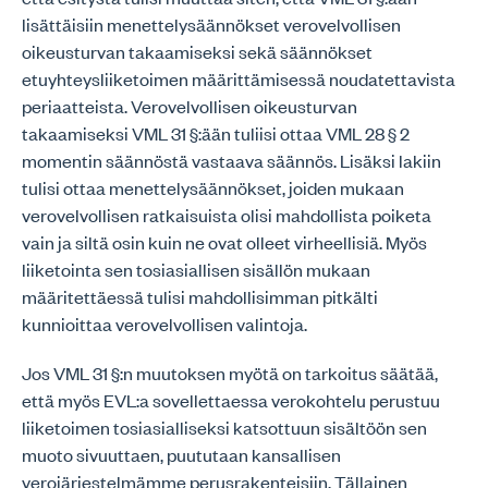
lisättäisiin menettelysäännökset verovelvollisen
oikeusturvan takaamiseksi sekä säännökset
etuyhteysliiketoimen määrittämisessä noudatettavista
periaatteista. Verovelvollisen oikeusturvan
takaamiseksi VML 31 §:ään tuliisi ottaa VML 28 § 2
momentin säännöstä vastaava säännös. Lisäksi lakiin
tulisi ottaa menettelysäännökset, joiden mukaan
verovelvollisen ratkaisuista olisi mahdollista poiketa
vain ja siltä osin kuin ne ovat olleet virheellisiä. Myös
liiketointa sen tosiasiallisen sisällön mukaan
määritettäessä tulisi mahdollisimman pitkälti
kunnioittaa verovelvollisen valintoja.
Jos VML 31 §:n muutoksen myötä on tarkoitus säätää,
että myös EVL:a sovellettaessa verokohtelu perustuu
liiketoimen tosiasialliseksi katsottuun sisältöön sen
muoto sivuuttaen, puututaan kansallisen
verojärjestelmämme perusrakenteisiin. Tällainen