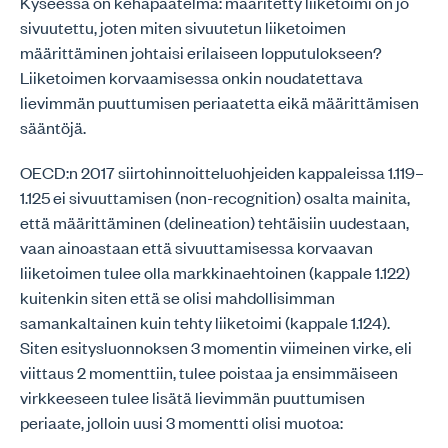
Kyseessä on kehäpäätelmä: määritetty liiketoimi on jo
sivuutettu, joten miten sivuutetun liiketoimen
määrittäminen johtaisi erilaiseen lopputulokseen?
Liiketoimen korvaamisessa onkin noudatettava
lievimmän puuttumisen periaatetta eikä määrittämisen
sääntöjä.
OECD:n 2017 siirtohinnoitteluohjeiden kappaleissa 1.119–
1.125 ei sivuuttamisen (non-recognition) osalta mainita,
että määrittäminen (delineation) tehtäisiin uudestaan,
vaan ainoastaan että sivuuttamisessa korvaavan
liiketoimen tulee olla markkinaehtoinen (kappale 1.122)
kuitenkin siten että se olisi mahdollisimman
samankaltainen kuin tehty liiketoimi (kappale 1.124).
Siten esitysluonnoksen 3 momentin viimeinen virke, eli
viittaus 2 momenttiin, tulee poistaa ja ensimmäiseen
virkkeeseen tulee lisätä lievimmän puuttumisen
periaate, jolloin uusi 3 momentti olisi muotoa: