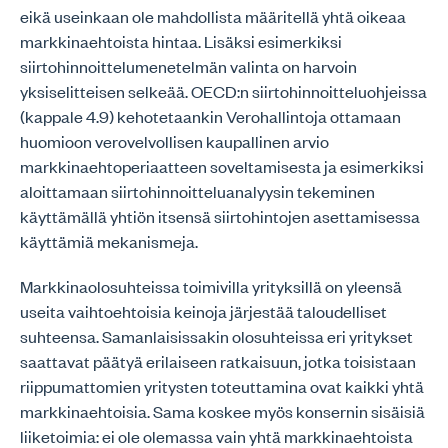
eikä useinkaan ole mahdollista määritellä yhtä oikeaa
markkinaehtoista hintaa. Lisäksi esimerkiksi
siirtohinnoittelumenetelmän valinta on harvoin
yksiselitteisen selkeää. OECD:n siirtohinnoitteluohjeissa
(kappale 4.9) kehotetaankin Verohallintoja ottamaan
huomioon verovelvollisen kaupallinen arvio
markkinaehtoperiaatteen soveltamisesta ja esimerkiksi
aloittamaan siirtohinnoitteluanalyysin tekeminen
käyttämällä yhtiön itsensä siirtohintojen asettamisessa
käyttämiä mekanismeja.
Markkinaolosuhteissa toimivilla yrityksillä on yleensä
useita vaihtoehtoisia keinoja järjestää taloudelliset
suhteensa. Samanlaisissakin olosuhteissa eri yritykset
saattavat päätyä erilaiseen ratkaisuun, jotka toisistaan
riippumattomien yritysten toteuttamina ovat kaikki yhtä
markkinaehtoisia. Sama koskee myös konsernin sisäisiä
liiketoimia: ei ole olemassa vain yhtä markkinaehtoista