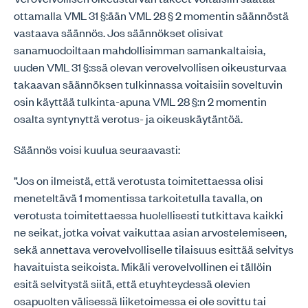
ottamalla VML 31 §:ään VML 28 § 2 momentin säännöstä
vastaava säännös. Jos säännökset olisivat
sanamuodoiltaan mahdollisimman samankaltaisia,
uuden VML 31 §:ssä olevan verovelvollisen oikeusturvaa
takaavan säännöksen tulkinnassa voitaisiin soveltuvin
osin käyttää tulkinta-apuna VML 28 §:n 2 momentin
osalta syntynyttä verotus- ja oikeuskäytäntöä.
Säännös voisi kuulua seuraavasti:
”Jos on ilmeistä, että verotusta toimitettaessa olisi
meneteltävä 1 momentissa tarkoitetulla tavalla, on
verotusta toimitettaessa huolellisesti tutkittava kaikki
ne seikat, jotka voivat vaikuttaa asian arvostelemiseen,
sekä annettava verovelvolliselle tilaisuus esittää selvitys
havaituista seikoista. Mikäli verovelvollinen ei tällöin
esitä selvitystä siitä, että etuyhteydessä olevien
osapuolten välisessä liiketoimessa ei ole sovittu tai