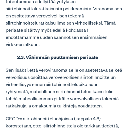
toteutuminen edellyttää yrityksen
siirtohinnoitteluratkaisusta poikkeamista. Viranomaisen
on osoitettava verovelvollisen tekemä
siirtohinnoitteluratkaisu ilmeisen virheelliseksi. Tämä
periaate sisältyy myös edellä kohdassa 1
ehdottamamme uuden säännöksen ensimmäisen
virkkeen alkuun.
2.3. Vähimmän puuttumisen periaate
Sen lisäksi, että veroviranomaiselle on asetettava selkeä
velvollisuus osoittaa verovelvollisen siirtohinnoittelun
virheellisyys ennen siirtohinnoitteluoikaisuun
ryhtymistä, mahdollinen siirtohinnoitteluoikaisu tulisi
tehdä mahdollisimman pitkälle verovelvollisen tekemiä
ratkaisuja ja omaksumia tulkintoja noudattaen.
OECD:n siirtohinnoitteluohjeissa (kappale 4.8)
korostetaan, ettei siirtohinnoittelu ole tarkkaa tiedettä,