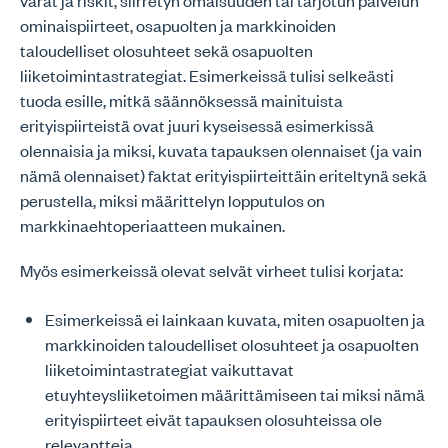
varat ja riskit, siirretyn omaisuuden tai tarjotun palvelun
ominaispiirteet, osapuolten ja markkinoiden
taloudelliset olosuhteet sekä osapuolten
liiketoimintastrategiat. Esimerkeissä tulisi selkeästi
tuoda esille, mitkä säännöksessä mainituista
erityispiirteistä ovat juuri kyseisessä esimerkissä
olennaisia ja miksi, kuvata tapauksen olennaiset (ja vain
nämä olennaiset) faktat erityispiirteittäin eriteltynä sekä
perustella, miksi määrittelyn lopputulos on
markkinaehtoperiaatteen mukainen.
Myös esimerkeissä olevat selvät virheet tulisi korjata:
Esimerkeissä ei lainkaan kuvata, miten osapuolten ja
markkinoiden taloudelliset olosuhteet ja osapuolten
liiketoimintastrategiat vaikuttavat
etuyhteysliiketoimen määrittämiseen tai miksi nämä
erityispiirteet eivät tapauksen olosuhteissa ole
relevantteja.