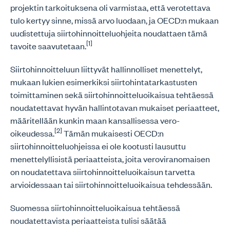
projektin tarkoituksena oli varmistaa, että verotettava
tulo kertyy sinne, missä arvo luodaan, ja OECD:n mukaan
uudistettuja siirtohinnoitteluohjeita noudattaen tämä
[1]
tavoite saavutetaan.
Siirtohinnoitteluun liittyvät hallinnolliset menettelyt,
mukaan lukien esimerkiksi siirtohintatarkastusten
toimittaminen sekä siirtohinnoitteluoikaisua tehtäessä
noudatettavat hyvän hallintotavan mukaiset periaatteet,
määritellään kunkin maan kansallisessa vero-
[2]
oikeudessa.
Tämän mukaisesti OECD:n
siirtohinnoitteluohjeissa ei ole kootusti lausuttu
menettelyllisistä periaatteista, joita veroviranomaisen
on noudatettava siirtohinnoitteluoikaisun tarvetta
arvioidessaan tai siirtohinnoitteluoikaisua tehdessään.
Suomessa siirtohinnoitteluoikaisua tehtäessä
noudatettavista periaatteista tulisi säätää