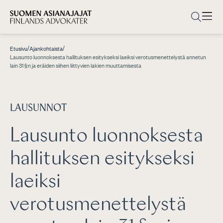
/
/
Etusivu
Ajankohtaista
Lausunto luonnoksesta hallituksen esitykseksi laeiksi verotusmenettelystä annetun
lain 31 §:n ja eräiden siihen liittyvien lakien muuttamisesta
LAUSUNNOT
Lausunto luonnoksesta
hallituksen esitykseksi
laeiksi
verotusmenettelystä