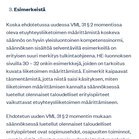
Esimerkeistä
Koska ehdotetussa uudessa VML 31 § 2 momentissa
oleva etuyhteysliiketoimen määrittämistä koskeva
säännös on hyvin yleisluontoinen kompetenssinormi,
säännöksen sisältöä selventävillä esimerkeillä on
erityisen suuri merkitys tulkintaohjeena. HE-luonnoksen
sivuilla 30 – 32 onkin esimerkkejä, joiden on tarkoitus
kuvata liiketoimen määrittämistä. Esimerkit kaipaavat
täsmentämistä, jotta niistä saisi käsityksen, miten
liiketoimen määrittämisen kannalta säännöksessä
luetellut olennaiset taloudelliset erityispiirteet
vaikuttavat etuyhteysliiketoimen määrittämiseen.
Ehdotetun uuden VML 31 § 2 momentin mukaan
säännöksessä luetellut olennaiset taloudelliset
erityispiirteet ovat sopimusehdot, osapuolten toiminnot,