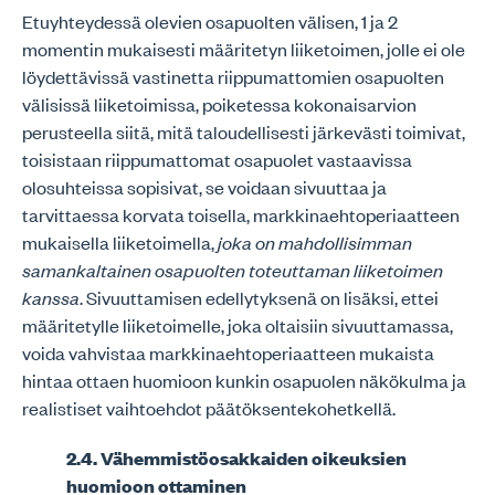
Etuyhteydessä olevien osapuolten välisen, 1 ja 2
momentin mukaisesti määritetyn liiketoimen, jolle ei ole
löydettävissä vastinetta riippumattomien osapuolten
välisissä liiketoimissa, poiketessa kokonaisarvion
perusteella siitä, mitä taloudellisesti järkevästi toimivat,
toisistaan riippumattomat osapuolet vastaavissa
olosuhteissa sopisivat, se voidaan sivuuttaa ja
tarvittaessa korvata toisella, markkinaehtoperiaatteen
mukaisella liiketoimella,
joka on mahdollisimman
samankaltainen osapuolten toteuttaman liiketoimen
kanssa
. Sivuuttamisen edellytyksenä on lisäksi, ettei
määritetylle liiketoimelle, joka oltaisiin sivuuttamassa,
voida vahvistaa markkinaehtoperiaatteen mukaista
hintaa ottaen huomioon kunkin osapuolen näkökulma ja
realistiset vaihtoehdot päätöksentekohetkellä.
2.4. Vähemmistöosakkaiden oikeuksien
huomioon ottaminen