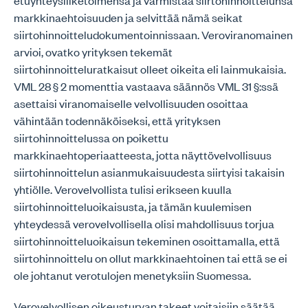
etuyhteysliiketoimensa ja varmistaa siirtohinnoittelunsa
markkinaehtoisuuden ja selvittää nämä seikat
siirtohinnoitteludokumentoinnissaan. Veroviranomainen
arvioi, ovatko yrityksen tekemät
siirtohinnoitteluratkaisut olleet oikeita eli lainmukaisia.
VML 28 § 2 momenttia vastaava säännös VML 31 §:ssä
asettaisi viranomaiselle velvollisuuden osoittaa
vähintään todennäköiseksi, että yrityksen
siirtohinnoittelussa on poikettu
markkinaehtoperiaatteesta, jotta näyttövelvollisuus
siirtohinnoittelun asianmukaisuudesta siirtyisi takaisin
yhtiölle. Verovelvollista tulisi erikseen kuulla
siirtohinnoitteluoikaisusta, ja tämän kuulemisen
yhteydessä verovelvollisella olisi mahdollisuus torjua
siirtohinnoitteluoikaisun tekeminen osoittamalla, että
siirtohinnoittelu on ollut markkinaehtoinen tai että se ei
ole johtanut verotulojen menetyksiin Suomessa.
Verovelvollisen oikeusturvan takeet voitaisiin säätää