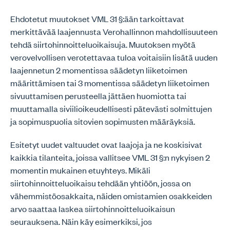
Ehdotetut muutokset VML 31 §:ään tarkoittavat
merkittävää laajennusta Verohallinnon mahdollisuuteen
tehdä siirtohinnoitteluoikaisuja. Muutoksen myötä
verovelvollisen verotettavaa tuloa voitaisiin lisätä uuden
laajennetun 2 momentissa säädetyn liiketoimen
määrittämisen tai 3 momentissa säädetyn liiketoimen
sivuuttamisen perusteella jättäen huomiotta tai
muuttamalla siviilioikeudellisesti pätevästi solmittujen
ja sopimuspuolia sitovien sopimusten määräyksiä.
Esitetyt uudet valtuudet ovat laajoja ja ne koskisivat
kaikkia tilanteita, joissa vallitsee VML 31 §:n nykyisen 2
momentin mukainen etuyhteys. Mikäli
siirtohinnoitteluoikaisu tehdään yhtiöön, jossa on
vähemmistöosakkaita, näiden omistamien osakkeiden
arvo saattaa laskea siirtohinnoitteluoikaisun
seurauksena. Näin käy esimerkiksi, jos