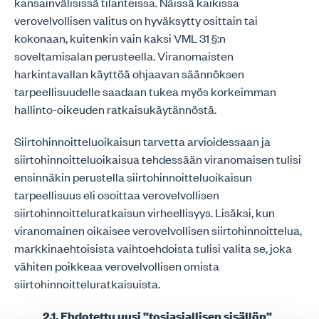
kansainvälisissä tilanteissa. Näissä kaikissa
verovelvollisen valitus on hyväksytty osittain tai
kokonaan, kuitenkin vain kaksi VML 31 §:n
soveltamisalan perusteella. Viranomaisten
harkintavallan käyttöä ohjaavan säännöksen
tarpeellisuudelle saadaan tukea myös korkeimman
hallinto-oikeuden ratkaisukäytännöstä.
Siirtohinnoitteluoikaisun tarvetta arvioidessaan ja
siirtohinnoitteluoikaisua tehdessään viranomaisen tulisi
ensinnäkin perustella siirtohinnoitteluoikaisun
tarpeellisuus eli osoittaa verovelvollisen
siirtohinnoitteluratkaisun virheellisyys. Lisäksi, kun
viranomainen oikaisee verovelvollisen siirtohinnoittelua,
markkinaehtoisista vaihtoehdoista tulisi valita se, joka
vähiten poikkeaa verovelvollisen omista
siirtohinnoitteluratkaisuista.
2.1. Ehdotettu uusi ”tosiasiallisen sisällön”