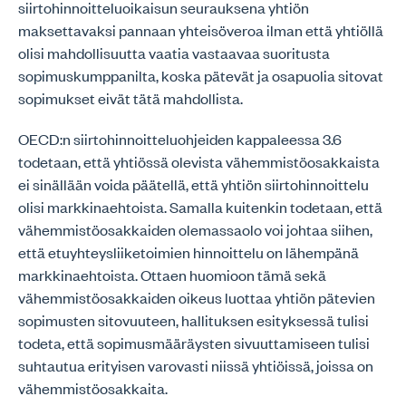
siirtohinnoitteluoikaisun seurauksena yhtiön
maksettavaksi pannaan yhteisöveroa ilman että yhtiöllä
olisi mahdollisuutta vaatia vastaavaa suoritusta
sopimuskumppanilta, koska pätevät ja osapuolia sitovat
sopimukset eivät tätä mahdollista.
OECD:n siirtohinnoitteluohjeiden kappaleessa 3.6
todetaan, että yhtiössä olevista vähemmistöosakkaista
ei sinällään voida päätellä, että yhtiön siirtohinnoittelu
olisi markkinaehtoista. Samalla kuitenkin todetaan, että
vähemmistöosakkaiden olemassaolo voi johtaa siihen,
että etuyhteysliiketoimien hinnoittelu on lähempänä
markkinaehtoista. Ottaen huomioon tämä sekä
vähemmistöosakkaiden oikeus luottaa yhtiön pätevien
sopimusten sitovuuteen, hallituksen esityksessä tulisi
todeta, että sopimusmääräysten sivuuttamiseen tulisi
suhtautua erityisen varovasti niissä yhtiöissä, joissa on
vähemmistöosakkaita.