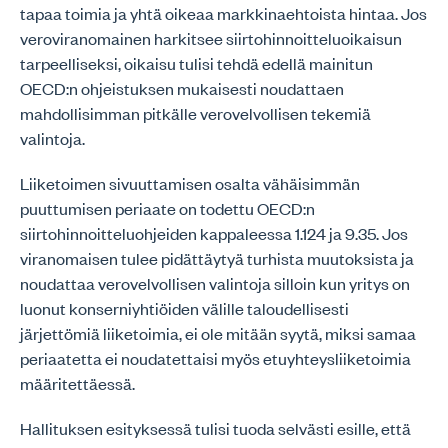
tapaa toimia ja yhtä oikeaa markkinaehtoista hintaa. Jos
veroviranomainen harkitsee siirtohinnoitteluoikaisun
tarpeelliseksi, oikaisu tulisi tehdä edellä mainitun
OECD:n ohjeistuksen mukaisesti noudattaen
mahdollisimman pitkälle verovelvollisen tekemiä
valintoja.
Liiketoimen sivuuttamisen osalta vähäisimmän
puuttumisen periaate on todettu OECD:n
siirtohinnoitteluohjeiden kappaleessa 1.124 ja 9.35. Jos
viranomaisen tulee pidättäytyä turhista muutoksista ja
noudattaa verovelvollisen valintoja silloin kun yritys on
luonut konserniyhtiöiden välille taloudellisesti
järjettömiä liiketoimia, ei ole mitään syytä, miksi samaa
periaatetta ei noudatettaisi myös etuyhteysliiketoimia
määritettäessä.
Hallituksen esityksessä tulisi tuoda selvästi esille, että