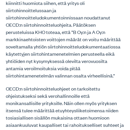
kiinnitti huomiota siihen, että yritys oli
siirtohinnoittelussaan ja
siirtohinnoitteludokumentoinnissaan noudattanut
OECD:n siirtohinnoitteluohjeita. Päätöksen
perusteluissa KHO toteaa, että ”B Oy:n ja A Oy:n
markkinaehtoisten voittojen määrät on voitu määrittää
soveltamalla yhtiön siirtohinnoitteludokumentaatiossa
käytettyjen siirtohintamenetelmien perusteella eikä
yhtiöiden nyt kysymyksessä olevilta verovuosilta
antamia veroilmoituksia voida pitää
siirtohintamenetelmän valinnan osalta virheellisinä.”
OECD:n siirtohinnoitteluohjeet on tarkoitettu
ohjeistukseksi sekä verohallinnoille että
monikansallisille yrityksille. Näin ollen myös yrityksen
itsensä tulee määrittää etuyhteysliiketoimensa niiden
tosiasiallisen sisällön mukaisina ottaen huomioon
asiaankuuluvat kaupalliset tai rahoitukselliset suhteet ja