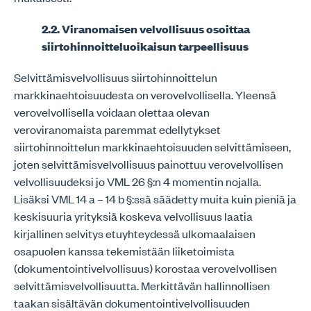
2.2. Viranomaisen velvollisuus osoittaa
siirtohinnoitteluoikaisun tarpeellisuus
Selvittämisvelvollisuus siirtohinnoittelun
markkinaehtoisuudesta on verovelvollisella. Yleensä
verovelvollisella voidaan olettaa olevan
veroviranomaista paremmat edellytykset
siirtohinnoittelun markkinaehtoisuuden selvittämiseen,
joten selvittämisvelvollisuus painottuu verovelvollisen
velvollisuudeksi jo VML 26 §:n 4 momentin nojalla.
Lisäksi VML 14 a – 14 b §:ssä säädetty muita kuin pieniä ja
keskisuuria yrityksiä koskeva velvollisuus laatia
kirjallinen selvitys etuyhteydessä ulkomaalaisen
osapuolen kanssa tekemistään liiketoimista
(dokumentointivelvollisuus) korostaa verovelvollisen
selvittämisvelvollisuutta. Merkittävän hallinnollisen
taakan sisältävän dokumentointivelvollisuuden