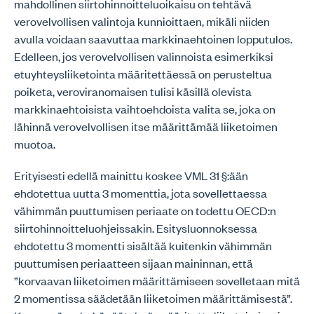
mahdollinen siirtohinnoitteluoikaisu on tehtävä
verovelvollisen valintoja kunnioittaen, mikäli niiden
avulla voidaan saavuttaa markkinaehtoinen lopputulos.
Edelleen, jos verovelvollisen valinnoista esimerkiksi
etuyhteysliiketointa määritettäessä on perusteltua
poiketa, veroviranomaisen tulisi käsillä olevista
markkinaehtoisista vaihtoehdoista valita se, joka on
lähinnä verovelvollisen itse määrittämää liiketoimen
muotoa.
Erityisesti edellä mainittu koskee VML 31 §:ään
ehdotettua uutta 3 momenttia, jota sovellettaessa
vähimmän puuttumisen periaate on todettu OECD:n
siirtohinnoitteluohjeissakin. Esitysluonnoksessa
ehdotettu 3 momentti sisältää kuitenkin vähimmän
puuttumisen periaatteen sijaan maininnan, että
”korvaavan liiketoimen määrittämiseen sovelletaan mitä
2 momentissa säädetään liiketoimen määrittämisestä”.