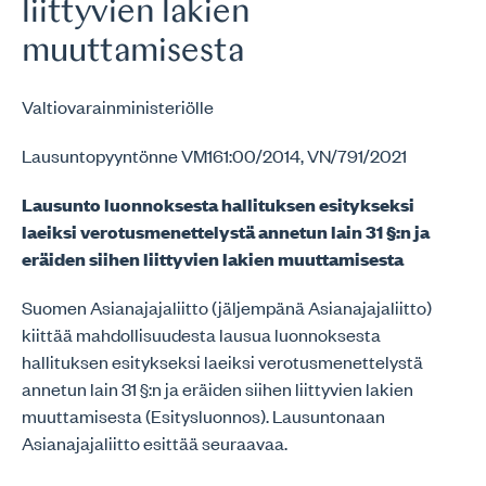
liittyvien lakien
muuttamisesta
Valtiovarainministeriölle
Lausuntopyyntönne VM161:00/2014, VN/791/2021
Lausunto luonnoksesta hallituksen esitykseksi
laeiksi verotusmenettelystä annetun lain 31 §:n ja
eräiden siihen liittyvien lakien muuttamisesta
Suomen Asianajajaliitto (jäljempänä Asianajajaliitto)
kiittää mahdollisuudesta lausua luonnoksesta
hallituksen esitykseksi laeiksi verotusmenettelystä
annetun lain 31 §:n ja eräiden siihen liittyvien lakien
muuttamisesta (Esitysluonnos). Lausuntonaan
Asianajajaliitto esittää seuraavaa.