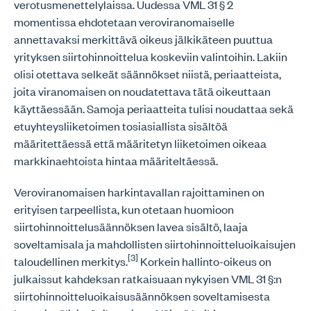
verotusmenettelylaissa. Uudessa VML 31 § 2
momentissa ehdotetaan veroviranomaiselle
annettavaksi merkittävä oikeus jälkikäteen puuttua
yrityksen siirtohinnoittelua koskeviin valintoihin. Lakiin
olisi otettava selkeät säännökset niistä, periaatteista,
joita viranomaisen on noudatettava tätä oikeuttaan
käyttäessään. Samoja periaatteita tulisi noudattaa sekä
etuyhteysliiketoimen tosiasiallista sisältöä
määritettäessä että määritetyn liiketoimen oikeaa
markkinaehtoista hintaa määriteltäessä.
Veroviranomaisen harkintavallan rajoittaminen on
erityisen tarpeellista, kun otetaan huomioon
siirtohinnoittelusäännöksen lavea sisältö, laaja
soveltamisala ja mahdollisten siirtohinnoitteluoikaisujen
[3]
taloudellinen merkitys.
Korkein hallinto-oikeus on
julkaissut kahdeksan ratkaisuaan nykyisen VML 31 §:n
siirtohinnoitteluoikaisusäännöksen soveltamisesta