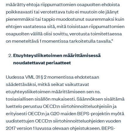
määrätty ehtoja riippumattomien osapuolten ehdoista
poikkeavasti tai verotettava tulo ei muutoin ole jäänyt
pienemmäksi tai tappio muodostunut suuremmaksi kuin
ehtojen vastatessa sitä, mitä toisistaan riippumattomien
osapuolten välillä olisi sovittu, verotusta toimitettaessa
on meneteltävä 1 momentissa tarkoitetulla tavalla.”
Etuyhteysliiketoimen määrittämisessä
noudatettavat periaatteet
Uudessa VML 31 § 2 momentissa ehdotetaan
säädettäväksi, mitkä seikat vaikuttavat
etuyhteysliiketoimen määrittämiseen sen ns.
tosiasiallisen sisällön mukaisesti. Säännöksen sisältämä
luettelo perustuu OECD:n siirtohinnoitteluohjeisiin ja
erityisesti OECD:n ja G20 maiden BEPS-projektin myötä
uudistettujen OECD:n siirtohinnoitteluohjeiden vuoden
2017 version 1 luvussa olevaan ohjeistukseen. BEPS-