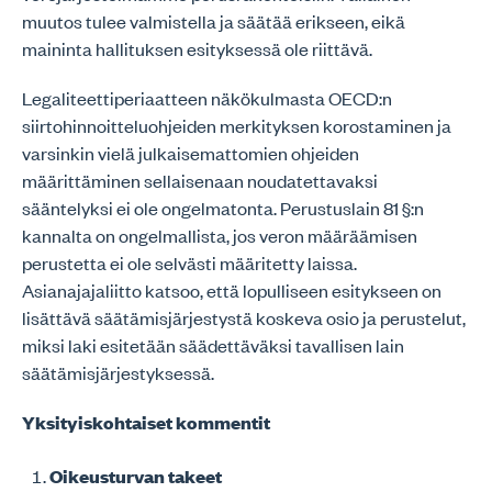
muutos tulee valmistella ja säätää erikseen, eikä
maininta hallituksen esityksessä ole riittävä.
Legaliteettiperiaatteen näkökulmasta OECD:n
siirtohinnoitteluohjeiden merkityksen korostaminen ja
varsinkin vielä julkaisemattomien ohjeiden
määrittäminen sellaisenaan noudatettavaksi
sääntelyksi ei ole ongelmatonta. Perustuslain 81 §:n
kannalta on ongelmallista, jos veron määräämisen
perustetta ei ole selvästi määritetty laissa.
Asianajajaliitto katsoo, että lopulliseen esitykseen on
lisättävä säätämisjärjestystä koskeva osio ja perustelut,
miksi laki esitetään säädettäväksi tavallisen lain
säätämisjärjestyksessä.
Yksityiskohtaiset kommentit
Oikeusturvan takeet