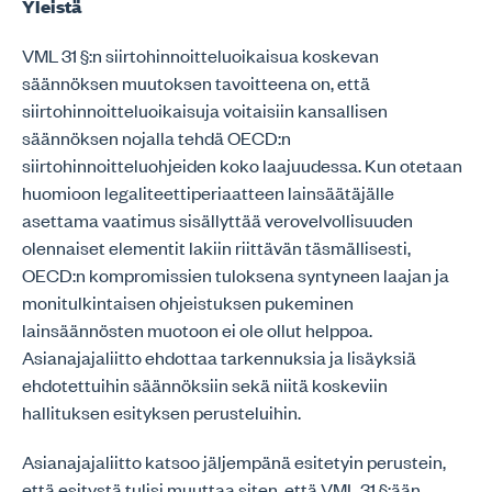
Yleistä
VML 31 §:n siirtohinnoitteluoikaisua koskevan
säännöksen muutoksen tavoitteena on, että
siirtohinnoitteluoikaisuja voitaisiin kansallisen
säännöksen nojalla tehdä OECD:n
siirtohinnoitteluohjeiden koko laajuudessa. Kun otetaan
huomioon legaliteettiperiaatteen lainsäätäjälle
asettama vaatimus sisällyttää verovelvollisuuden
olennaiset elementit lakiin riittävän täsmällisesti,
OECD:n kompromissien tuloksena syntyneen laajan ja
monitulkintaisen ohjeistuksen pukeminen
lainsäännösten muotoon ei ole ollut helppoa.
Asianajajaliitto ehdottaa tarkennuksia ja lisäyksiä
ehdotettuihin säännöksiin sekä niitä koskeviin
hallituksen esityksen perusteluihin.
Asianajajaliitto katsoo jäljempänä esitetyin perustein,
että esitystä tulisi muuttaa siten, että VML 31 §:ään