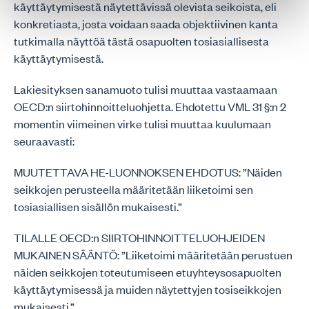
käyttäytymisestä näytettävissä olevista seikoista, eli
konkretiasta, josta voidaan saada objektiivinen kanta
tutkimalla näyttöä tästä osapuolten tosiasiallisesta
käyttäytymisestä.
Lakiesityksen sanamuoto tulisi muuttaa vastaamaan
OECD:n siirtohinnoitteluohjetta. Ehdotettu VML 31 §:n 2
momentin viimeinen virke tulisi muuttaa kuulumaan
seuraavasti:
MUUTETTAVA HE-LUONNOKSEN EHDOTUS: ”Näiden
seikkojen perusteella määritetään liiketoimi sen
tosiasiallisen sisällön mukaisesti.”
TILALLE OECD:n SIIRTOHINNOITTELUOHJEIDEN
MUKAINEN SÄÄNTÖ: ”Liiketoimi määritetään perustuen
näiden seikkojen toteutumiseen etuyhteysosapuolten
käyttäytymisessä ja muiden näytettyjen tosiseikkojen
mukaisesti.”