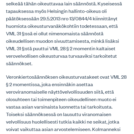
selkeää tähän oikeuttavaa lain säännöstä. Kyseisessä
tapauksessa myös Helsingin hallinto-oikeus oli
päätöksessään 29.5.2013 nro 13/0844/4 kiinnittänyt
huomiota oikeusturvanäkökohtiin todetessaan, että
VML 31 §:ssä ei ollut nimenomaista säännöstä
oikeudellisen muodon sivuuttamisesta, minkä lisäksi
VML 31 §:stä puuttui VML 28 § 2 momentin kaltaiset
verovelvollisen oikeusturvaa turvaaviksi tarkoitetut
säännökset.
Veronkiertosäännöksen oikeusturvatakeet ovat VML 28
§ 2 momentissa, joka ensinnäkin asettaa
veroviranomaiselle näyttövelvollisuuden siitä, että
olosuhteen tai toimenpiteen oikeudellinen muoto ei
vastaa asian varsinaista luonnetta tai tarkoitusta.
Toiseksi säännöksessä on lausuttu viranomaisen
velvollisuus huolellisesti tutkia kaikki ne seikat, jotka
voivat vaikuttaa asian arvostelemiseen. Kolmanneksi