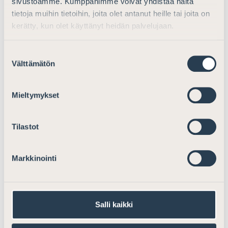
sivustoamme. Kumppanimme voivat yhdistää näitä
tietoja muihin tietoihin, joita olet antanut heille tai joita on
kerätty, kun olet käyttänyt heidän palvelujaan.
Suostumuksen
Välttämätön
valinta
Mieltymykset
Tilastot
Markkinointi
Salli kaikki