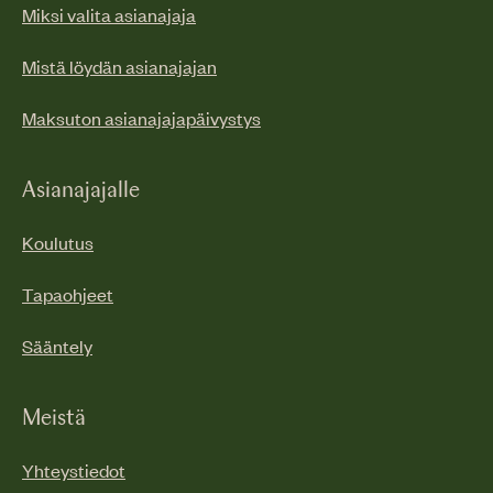
Miksi valita asianajaja
Mistä löydän asianajajan
Maksuton asianajajapäivystys
Asianajajalle
Koulutus
Tapaohjeet
Sääntely
Meistä
Yhteystiedot