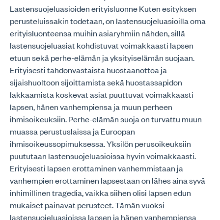
Lastensuojeluasioiden erityisluonne Kuten esityksen
perusteluissakin todetaan, on lastensuojeluasioilla oma
erityisluonteensa muihin asiaryhmiin nähden, sillä
lastensuojeluasiat kohdistuvat voimakkaasti lapsen
etuun sekä perhe-elämän ja yksityiselämän suojaan.
Erityisesti tahdonvastaista huostaanottoa ja
sijaishuoltoon sijoittamista sekä huostassapidon
lakkaamista koskevat asiat puuttuvat voimakkaasti
lapsen, hänen vanhempiensa ja muun perheen
ihmisoikeuksiin. Perhe-elämän suoja on turvattu muun
muassa perustuslaissa ja Euroopan
ihmisoikeussopimuksessa. Yksilön perusoikeuksiin
puututaan lastensuojeluasioissa hyvin voimakkaasti.
Erityisesti lapsen erottaminen vanhemmistaan ja
vanhempien erottaminen lapsestaan on lähes aina syvä
inhimillinen tragedia, vaikka siihen olisi lapsen edun
mukaiset painavat perusteet. Tämän vuoksi
lastensuojeluasioissa lapsen ja hänen vanhempiensa