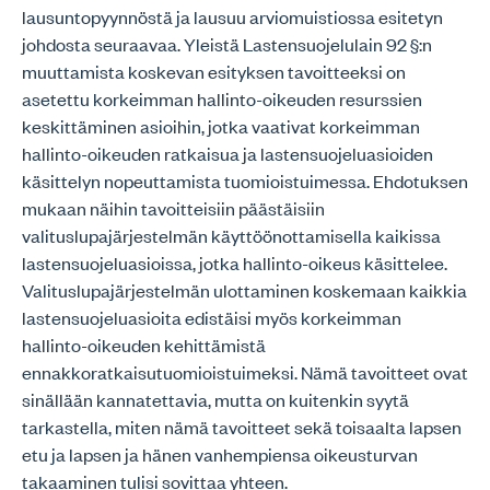
lausuntopyynnöstä ja lausuu arviomuistiossa esitetyn
johdosta seuraavaa. Yleistä Lastensuojelulain 92 §:n
muuttamista koskevan esityksen tavoitteeksi on
asetettu korkeimman hallinto-oikeuden resurssien
keskittäminen asioihin, jotka vaativat korkeimman
hallinto-oikeuden ratkaisua ja lastensuojeluasioiden
käsittelyn nopeuttamista tuomioistuimessa. Ehdotuksen
mukaan näihin tavoitteisiin päästäisiin
valituslupajärjestelmän käyttöönottamisella kaikissa
lastensuojeluasioissa, jotka hallinto-oikeus käsittelee.
Valituslupajärjestelmän ulottaminen koskemaan kaikkia
lastensuojeluasioita edistäisi myös korkeimman
hallinto-oikeuden kehittämistä
ennakkoratkaisutuomioistuimeksi. Nämä tavoitteet ovat
sinällään kannatettavia, mutta on kuitenkin syytä
tarkastella, miten nämä tavoitteet sekä toisaalta lapsen
etu ja lapsen ja hänen vanhempiensa oikeusturvan
takaaminen tulisi sovittaa yhteen.