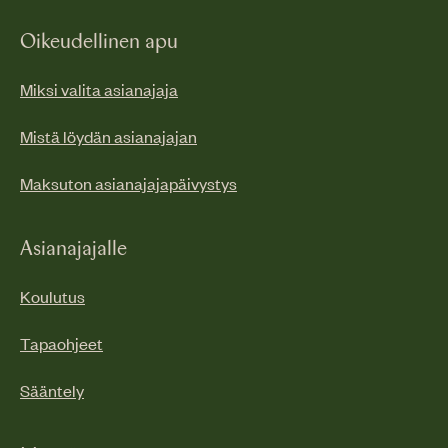
Oikeudellinen apu
Miksi valita asianajaja
Mistä löydän asianajajan
Maksuton asianajajapäivystys
Asianajajalle
Koulutus
Tapaohjeet
Sääntely