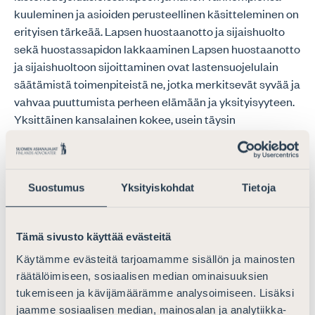
kuuleminen ja asioiden perusteellinen käsitteleminen on
erityisen tärkeää. Lapsen huostaanotto ja sijaishuolto
sekä huostassapidon lakkaaminen Lapsen huostaanotto
ja sijaishuoltoon sijoittaminen ovat lastensuojelulain
säätämistä toimenpiteistä ne, jotka merkitsevät syvää ja
vahvaa puuttumista perheen elämään ja yksityisyyteen.
Yksittäinen kansalainen kokee, usein täysin
perustellusti, että koko virkakoneisto on häntä vastaan
eikä ota huomioon hänen näkökantojaan oli hän sitten
lapsi itse tai hänen vanhempansa. Yksilön oikeussuojan
tarve korostuu näissä asioissa ja hänelle tulisikin taata
Suostumus
Yksityiskohdat
Tietoja
laajasti keinoja, joilla hän voi puolustaa omia
oikeuksiaan. Tässä merkityksessä rajoittamattomalla
Tämä sivusto käyttää evästeitä
oikeudella valittaa korkeimpaan hallinto-oikeuteen on
yksilön oikeusturvan takaamisessa tärkeä tehtävä.
Käytämme evästeitä tarjoamamme sisällön ja mainosten
Lapsen huostaanottoa ja sijaishuoltoon sijoittamista
räätälöimiseen, sosiaalisen median ominaisuuksien
tukemiseen ja kävijämäärämme analysoimiseen. Lisäksi
koskevissa asioissa oikeutta hakea muutosta
jaamme sosiaalisen median, mainosalan ja analytiikka-
korkeimmalta hallinto-oikeudelta ei tulisi rajoittaa.