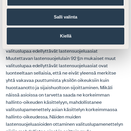
niidenkään osalta ei ole täysin perusteltua rajoittaa
muutoksenhakuoikeutta. Toisaalta näissä tapauksissa
Salli valinta
asia on usein jo tutkittu perusteellisesti aikaisemmin
hallinto-oikeudessa tai korkeimmassa hallinto-
oikeudessa. Näin ollen yhtä suurta tarvetta sallia näistä
Kiellä
päätöksistä valittamista rajoittamattomasti ei ole. Muut
valituslupaa edellyttävät lastensuojeluasiat
Muutettavan lastensuojelulain 92 §:n mukaiset muut
valituslupaa edellyttävät lastensuojeluasiat ovat
luonteeltaan sellaisia, että ne eivät yleensä merkitse
yhtä vakavaa puuttumista yksilön oikeuksiin kuin
huostaanotto ja sijaishuoltoon sijoittaminen. Mikäli
näissä asioissa on tarvetta saada ne korkeimman
hallinto-oikeuden käsittelyyn, mahdollistanee
valituslupamenettely asian käsittelyn korkeimmassa
hallinto-oikeudessa. Näiden muiden
lastensuojeluasioiden ottaminen valituslupamenettelyn