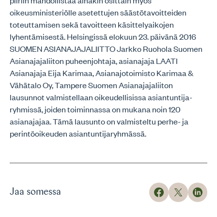
piiriin mahdollistaa ainakin osittain myös
oikeusministeriölle asetettujen säästötavoitteiden
toteuttamisen sekä tavoitteen käsittelyaikojen
lyhentämisestä. Helsingissä elokuun 23. päivänä 2016
SUOMEN ASIANAJAJALIITTO Jarkko Ruohola Suomen
Asianajajaliiton puheenjohtaja, asianajaja LAATI
Asianajaja Eija Karimaa, Asianajotoimisto Karimaa &
Vähätalo Oy, Tampere Suomen Asianajajaliiton
lausunnot valmistellaan oikeudellisissa asiantuntija-
ryhmissä, joiden toiminnassa on mukana noin 120
asianajajaa. Tämä lausunto on valmisteltu perhe- ja
perintöoikeuden asiantuntijaryhmässä.
Jaa somessa