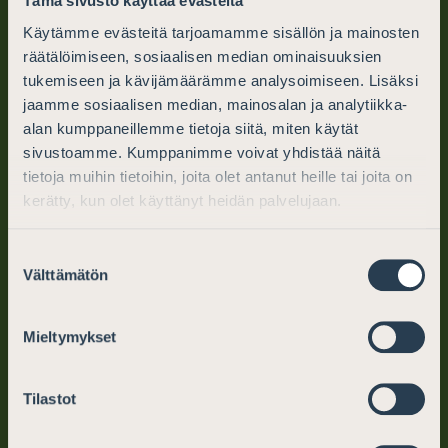
Tämä sivusto käyttää evästeitä
Käytämme evästeitä tarjoamamme sisällön ja mainosten
räätälöimiseen, sosiaalisen median ominaisuuksien
tukemiseen ja kävijämäärämme analysoimiseen. Lisäksi
Finnish Bar Association
jaamme sosiaalisen median, mainosalan ja analytiikka-
PO Box 194 (Mikonkatu 25)
alan kumppaneillemme tietoja siitä, miten käytät
sivustoamme. Kumppanimme voivat yhdistää näitä
FI-00101 Helsinki, Finland
tietoja muihin tietoihin, joita olet antanut heille tai joita on
kerätty, kun olet käyttänyt heidän palvelujaan.
tel. +358 (0)9 6866 120
info@barassociation.fi
Suostumuksen
Välttämätön
valinta
Mon–Fri: 10–12, 13–15
Mieltymykset
Legal advice
Tilastot
Why choose an attorney