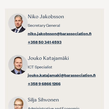
Niko Jakobsson
Secretary General
niko.jakobsson@barassociation.fi
+358 50 341 4593
Jouko Katajamäki
ICT Specialist
jouko.katajamaki@barassociation.fi
+358 9 6866 1266
Silja Sihvonen
Administrative and Economic