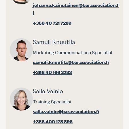
johanna.kainulainen@barassociation.f
i
+358 40 721 7289
Samuli Knuutila
Marketing Communications Specialist
samuli.knuutila@barassociation.fi
+358 40 166 2283
Salla Vainio
Training Specialist
salla.vainio@barassociation.fi
+358 400 178 896