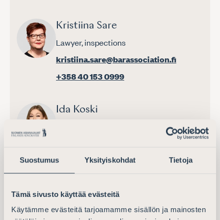
Kristiina Sare
Lawyer, inspections
kristiina.sare@barassociation.fi
+358 40 153 0999
Ida Koski
Coordinator, Member affairs and
supervision
ida.koski@barassociation.fi
Suostumus
Yksityiskohdat
Tietoja
+358 40 582 0008
Tämä sivusto käyttää evästeitä
Minna Wilenius
Käytämme evästeitä tarjoamamme sisällön ja mainosten