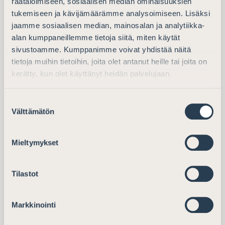
räätälöimiseen, sosiaalisen median ominaisuuksien
Membership and Bar Exam Coordinator
tukemiseen ja kävijämäärämme analysoimiseen. Lisäksi
minna.wilenius@barassociation.fi
jaamme sosiaalisen median, mainosalan ja analytiikka-
+358 9 6866 120
alan kumppaneillemme tietoja siitä, miten käytät
sivustoamme. Kumppanimme voivat yhdistää näitä
tietoja muihin tietoihin, joita olet antanut heille tai joita on
kerätty, kun olet käyttänyt heidän palvelujaan.
Communications and training
Suostumuksen
Välttämätön
valinta
Communications:
communication@barassociation.fi
Mieltymykset
Training:
koulutus@asianajajat.fi
Advokaatti editorial team:
advokaatti@asianajajat.fi
Tilastot
Defensor Legis editorial
team:
defensorlegis@asianajajat.fi
Markkinointi