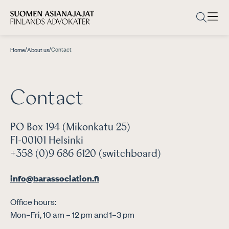
/
/
Contact
Home
About us
Contact
PO Box 194 (Mikonkatu 25)
FI-00101 Helsinki
+358 (0)9 686 6120 (switchboard)
info@barassociation.fi
Office hours:
Mon–Fri, 10 am – 12 pm and 1–3 pm