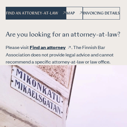
INVOICING DETAILS
FIND AN ATTORNEY-AT-LAW
MAP
Are you looking for an attorney-at-law?
Please visit
Find an attorney
. The Finnish Bar
Association does not provide legal advice and cannot
recommend a specific attorney-at-law or law office.