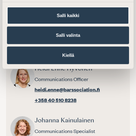
Salli kaikki
Liisa Karttunen
Director, Communications and training
Salli valinta
liisa.karttunen@barassociation.fi
+358 44 333 0512
Kiellä
Heidi Enne Hyvönen
Communications Officer
heidi.enne@barssociation.fi
+358 40 510 8238
Johanna Kainulainen
Communications Specialist