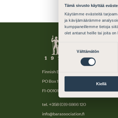
Tämä sivusto käyttää eväste
Käytämme evästeitä tarjoama
ja kävijämäärämme analysoim
kumppaneillemme tietoja siitä
olet antanut heille tai joita o
Suostumuksen
Välttämätön
valinta
Finnish Bar Association
PO Box 194 (Mikonkatu 25)
Kiellä
FI-00101 Helsinki, Finland
tel. +358 (0)9 6866 120
info@barassociation.fi