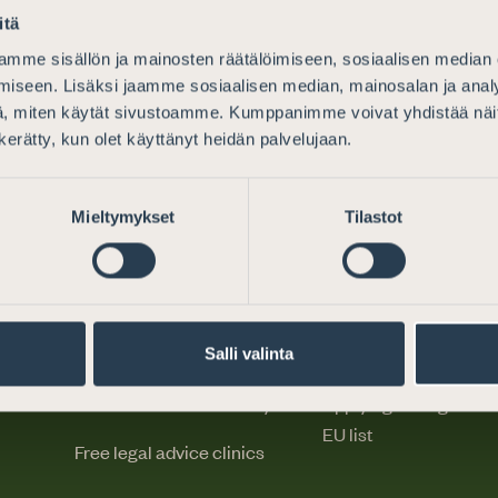
itä
mme sisällön ja mainosten räätälöimiseen, sosiaalisen median
iseen. Lisäksi jaamme sosiaalisen median, mainosalan ja analy
, miten käytät sivustoamme. Kumppanimme voivat yhdistää näitä t
n kerätty, kun olet käyttänyt heidän palvelujaan.
Mieltymykset
Tilastot
Legal advice
Becoming an atto
Why choose an attorney
Competence require
Salli valinta
How do I find an attorney?
Applying for registrat
EU list
Free legal advice clinics