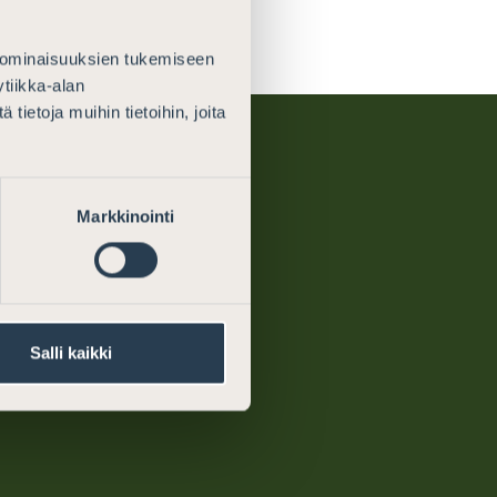
 ominaisuuksien tukemiseen
tiikka-alan
ietoja muihin tietoihin, joita
Markkinointi
rney
About us
ments
What we do
Salli kaikki
ion on the
Contact