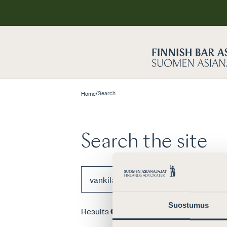
/
Search
Home
Search the site
Suostumus
Results
0
pcs for search term
“vankila