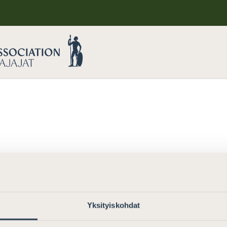
Yksityiskohdat
neuvottelu”
.
Try a new search term.