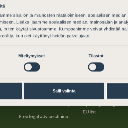
itä
mme sisällön ja mainosten räätälöimiseen, sosiaalisen median
iseen. Lisäksi jaamme sosiaalisen median, mainosalan ja analy
, miten käytät sivustoamme. Kumppanimme voivat yhdistää näitä t
n kerätty, kun olet käyttänyt heidän palvelujaan.
Mieltymykset
Tilastot
Legal advice
Becoming an atto
Why choose an attorney
Competence require
Salli valinta
How do I find an attorney?
Applying for registrat
EU list
Free legal advice clinics