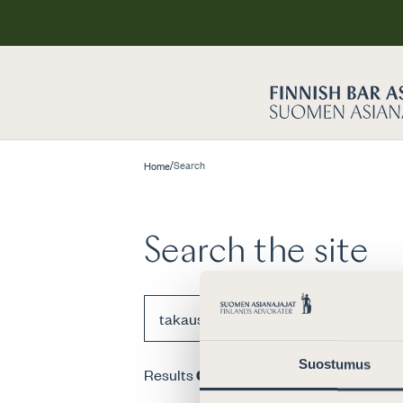
/
Search
Home
Search the site
Suostumus
Results
0
pcs for search term
“takaus”
.