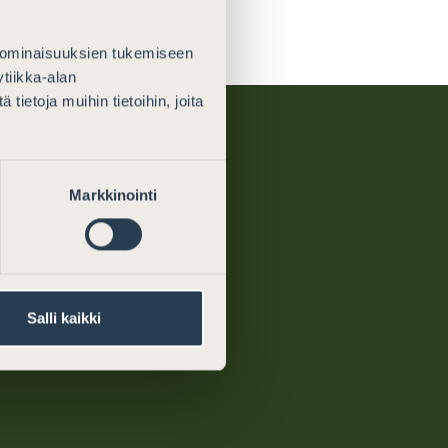
 ominaisuuksien tukemiseen
tiikka-alan
ietoja muihin tietoihin, joita
Markkinointi
rney
About us
ments
What we do
Salli kaikki
ion on the
Contact