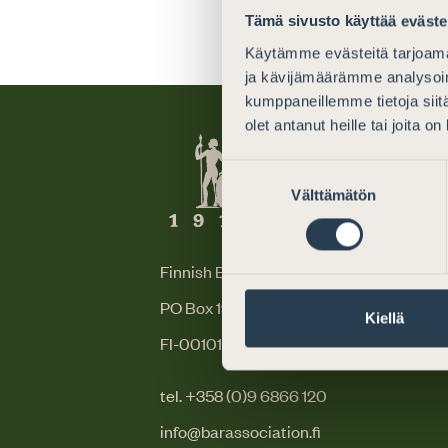
Tämä sivusto käyttää eväste
Käytämme evästeitä tarjoama
ja kävijämäärämme analysoim
kumppaneillemme tietoja siitä
olet antanut heille tai joita o
Suostumuksen
Välttämätön
valinta
Finnish Bar Association
PO Box 194 (Mikonkatu 25)
Kiellä
FI-00101 Helsinki, Finland
tel. +358 (0)9 6866 120
info@barassociation.fi