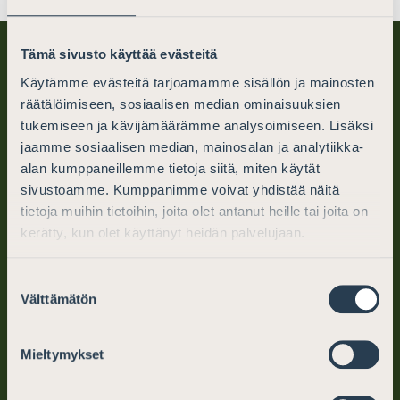
Tämä sivusto käyttää evästeitä
Käytämme evästeitä tarjoamamme sisällön ja mainosten
räätälöimiseen, sosiaalisen median ominaisuuksien
tukemiseen ja kävijämäärämme analysoimiseen. Lisäksi
jaamme sosiaalisen median, mainosalan ja analytiikka-
alan kumppaneillemme tietoja siitä, miten käytät
Finnish Bar Association
sivustoamme. Kumppanimme voivat yhdistää näitä
tietoja muihin tietoihin, joita olet antanut heille tai joita on
PO Box 194 (Mikonkatu 25)
kerätty, kun olet käyttänyt heidän palvelujaan.
FI-00101 Helsinki, Finland
Suostumuksen
tel. +358 (0)9 6866 120
Välttämätön
valinta
info@barassociation.fi
Mieltymykset
Mon–Fri: 10–12, 13–15