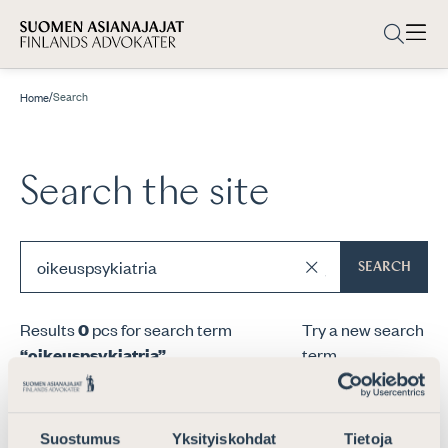
/
Search
Home
Search the site
SEARCH
Results
0
pcs for search term
Try a new search
“oikeuspsykiatria”
.
term.
Suostumus
Yksityiskohdat
Tietoja