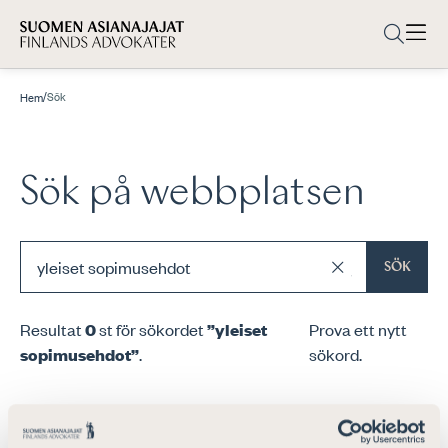
/
Sök
Hem
Sök på webbplatsen
SÖK
Resultat
0
st för sökordet
”yleiset
Prova ett nytt
sopimusehdot”
.
sökord.