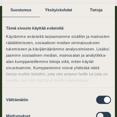
Suostumus
Yksityiskohdat
Tietoja
Tämä sivusto käyttää evästeitä
Käytämme evästeitä tarjoamamme sisällön ja mainosten
räätälöimiseen, sosiaalisen median ominaisuuksien
tukemiseen ja kävijämäärämme analysoimiseen. Lisäksi
Finlands Advokater
jaamme sosiaalisen median, mainosalan ja analytiikka-
alan kumppaneillemme tietoja siitä, miten käytät
PB 194 (Mikaelsgatan 25)
sivustoamme. Kumppanimme voivat yhdistää näitä
00101 Helsingfors
tietoja muihin tietoihin, joita olet antanut heille tai joita on
kerätty, kun olet käyttänyt heidän palvelujaan.
tel. (09) 6866 120
Suostumuksen
info@advokater.fi
Välttämätön
valinta
mån.-fre. kl. 10–12, 13–15
Mieltymykset