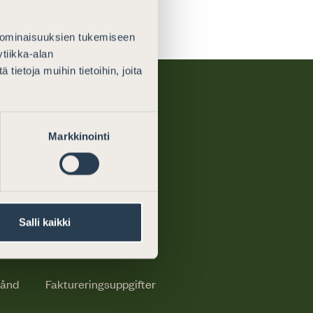
 ominaisuuksien tukemiseen
tiikka-alan
ietoja muihin tietoihin, joita
Markkinointi
Om oss
För medierna
Salli kaikki
Kontaktinformation
tånd
Faktureringsuppgifter