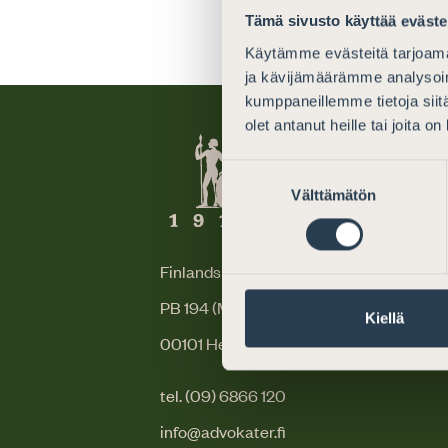
Tämä sivusto käyttää eväste
Käytämme evästeitä tarjoama
ja kävijämäärämme analysoim
kumppaneillemme tietoja siitä
olet antanut heille tai joita o
Suostumuksen
Välttämätön
valinta
Finlands Advokater
PB 194 (Mikaelsgatan 25)
Kiellä
00101 Helsingfors
tel. (09) 6866 120
info@advokater.fi