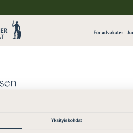
För advokater
Jur
sen
Yksityiskohdat
”
.
Prova ett nytt sökord.