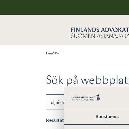
/
Sök
Hem
Sök på webbplat
Suostumus
Resultat
0
st för sökordet
”sijaishuolto