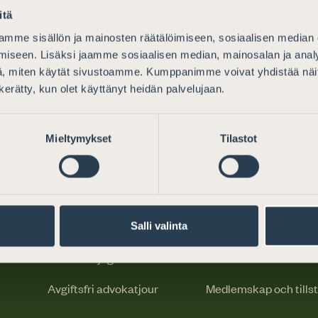
itä
mme sisällön ja mainosten räätälöimiseen, sosiaalisen median
iseen. Lisäksi jaamme sosiaalisen median, mainosalan ja analy
, miten käytät sivustoamme. Kumppanimme voivat yhdistää näitä t
n kerätty, kun olet käyttänyt heidän palvelujaan.
Mieltymykset
Tilastot
Juridisk hjälp
För advokater
Varför välja en advokat
Reglering
Salli valinta
Var hittar jag en advokat
God advokatsed
Avgiftsfri advokatjour
Medlemskap och tills