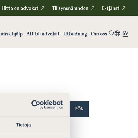
Hitta en advokat
Tillsynsnämnden
E-tjänst
SV
idisk hjälp
Att bli advokat
Utbildning
Om oss
SÖK
Tietoja