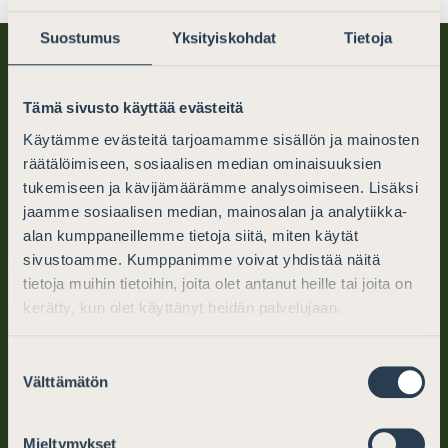
Suostumus
Yksityiskohdat
Tietoja
Tämä sivusto käyttää evästeitä
Käytämme evästeitä tarjoamamme sisällön ja mainosten
räätälöimiseen, sosiaalisen median ominaisuuksien
tukemiseen ja kävijämäärämme analysoimiseen. Lisäksi
Finlands Advokater
jaamme sosiaalisen median, mainosalan ja analytiikka-
alan kumppaneillemme tietoja siitä, miten käytät
PB 194 (Mikaelsgatan 25)
sivustoamme. Kumppanimme voivat yhdistää näitä
00101 Helsingfors
tietoja muihin tietoihin, joita olet antanut heille tai joita on
kerätty, kun olet käyttänyt heidän palvelujaan.
tel. (09) 6866 120
Suostumuksen
info@advokater.fi
Välttämätön
valinta
mån.-fre. kl. 10–12, 13–15
Mieltymykset