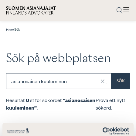
/
Sök
Hem
Sök på webbplatsen
SÖK
Resultat
0
st för sökordet
”asianosaisen
Prova ett nytt
kuuleminen”
.
sökord.