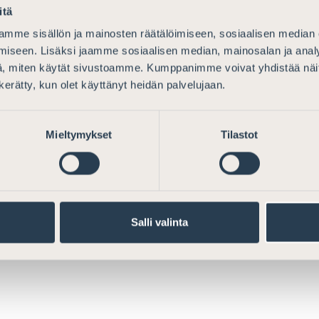
ill vi öka förståelsen för den mest centrala terminologin inom r
itä
mme sisällön ja mainosten räätälöimiseen, sosiaalisen median
iseen. Lisäksi jaamme sosiaalisen median, mainosalan ja analy
, miten käytät sivustoamme. Kumppanimme voivat yhdistää näitä t
xaminerade
n kerätty, kun olet käyttänyt heidän palvelujaan.
etten nedan kan en nyutexaminerad rättsvetare beställa en gr
idning. Beställ en årgång av Defensor Legis som...
Mieltymykset
Tilastot
Salli valinta
ch medlemskap På den här sidan har vi samlat de vanligaste 
vokater Reglering God advokatsed Författningar och anvisning