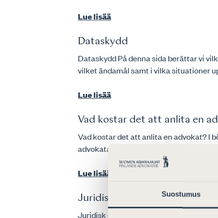
Lue lisää
Dataskydd
Dataskydd På denna sida berättar vi vilk
vilket ändamål samt i vilka situationer up
Lue lisää
Vad kostar det att anlita en a
Vad kostar det att anlita en advokat? I
advokatarvodet. Det kan vara möjligt att f
Lue lisää
Suostumus
Juridisk ordlista
Juridisk ordlista Assessor, advokat, h