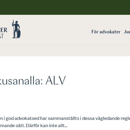
För advokater
Jur
usanalla:
ALV
 i god advokatsed har sammanställts i dessa vägledande regler
ande sätt. Därför kan inte allt...