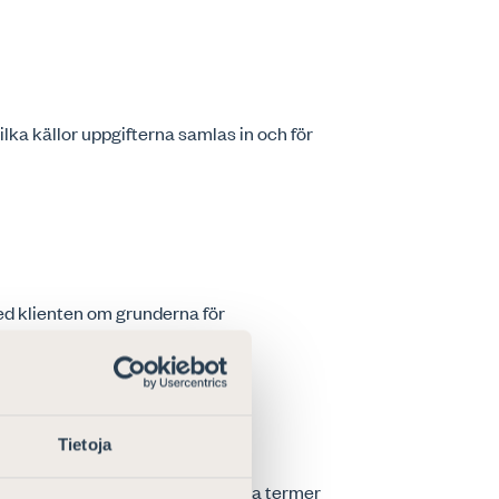
lka källor uppgifterna samlas in och för
ed klienten om grunderna för
Tietoja
ng… Det vimlar av svårbegripliga termer