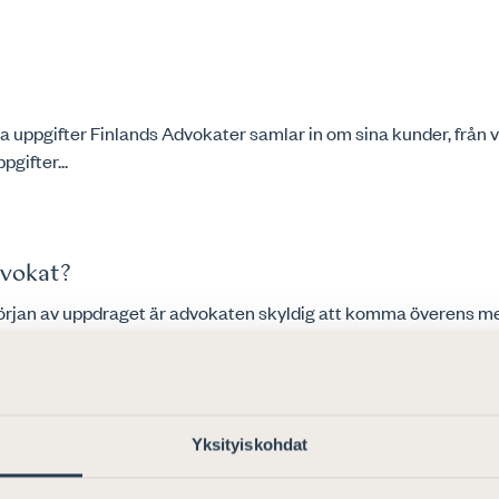
a uppgifter Finlands Advokater samlar in om sina kunder, från vi
pgifter...
dvokat?
 början av uppdraget är advokaten skyldig att komma överens m
å statlig...
Yksityiskohdat
äradsdomare, förberedelsesammanträde, medling, huvudförhandli