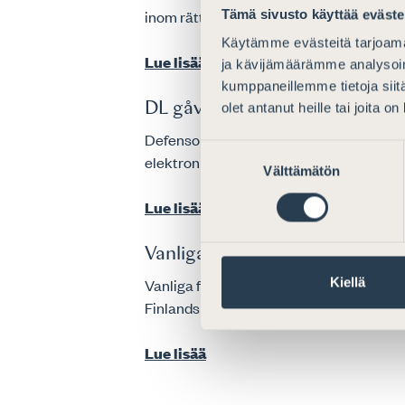
inom rättsvården. Genom denna ordlista v
Tämä sivusto käyttää eväste
Käytämme evästeitä tarjoama
Lue lisää
ja kävijämäärämme analysoim
kumppaneillemme tietoja siitä
DL gåvobeställning för nyute
olet antanut heille tai joita o
Defensor Legis-gåvobeställning På blank
Suostumuksen
elektronisk form eller som traditionell t
Välttämätön
valinta
Lue lisää
Vanliga frågor
Kiellä
Vanliga frågor om advokatverksamhet o
Finlands Advokaters medlemskap. För ad
Lue lisää