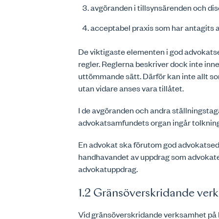
avgöranden i tillsynsärenden och dis
acceptabel praxis som har antagits 
De viktigaste elementen i god advokats
regler. Reglerna beskriver dock inte inn
uttömmande sätt. Därför kan inte allt so
utan vidare anses vara tillåtet.
I de avgöranden och andra ställningsta
advokatsamfundets organ ingår tolkning
En advokat ska förutom god advokatsed f
handhavandet av uppdrag som advokaten f
advokatuppdrag.
1.2 Gränsöverskridande ver
Vid gränsöverskridande verksamhet på