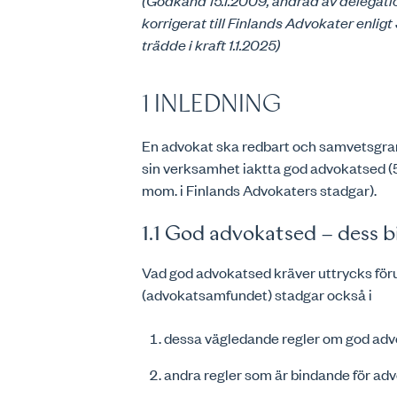
(Godkänd 15.1.2009, ändrad av delegati
korrigerat till Finlands Advokater enli
trädde i kraft 1.1.2025)
1 INLEDNING
En advokat ska redbart och samvetsgrant
sin verksamhet iaktta god advokatsed (5
mom. i Finlands Advokaters stadgar).
1.1 God advokatsed – dess b
Vad god advokatsed kräver uttrycks föru
(advokatsamfundet) stadgar också i
dessa vägledande regler om god adv
andra regler som är bindande för adv