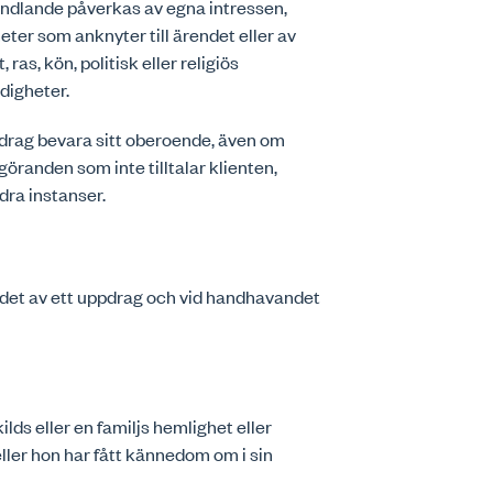
 handlande påverkas av egna intressen,
ter som anknyter till ärendet eller av
 ras, kön, politisk eller religiös
digheter.
pdrag bevara sitt oberoende, även om
öranden som inte tilltalar klienten,
ra instanser.
det av ett uppdrag och vid handhavandet
ilds eller en familjs hemlighet eller
ller hon har fått kännedom om i sin