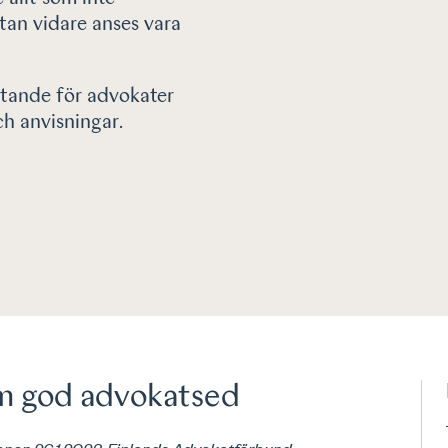
utan vidare anses vara
ktande för advokater
ch anvisningar.
m god advokatsed