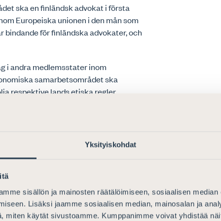
t ska en finländsk advokat i första
 inom Europeiska unionen i den mån som
är bindande för finländska advokater, och
ag i andra medlemsstater inom
ekonomiska samarbetsområdet ska
a respektive lands etiska regler.
 EN DEL AV
Yksityiskohdat
itä
 och rätt, vilket advokatkåren ska stödja
mme sisällön ja mainosten räätälöimiseen, sosiaalisen median
iseen. Lisäksi jaamme sosiaalisen median, mainosalan ja analy
, miten käytät sivustoamme. Kumppanimme voivat yhdistää näitä t