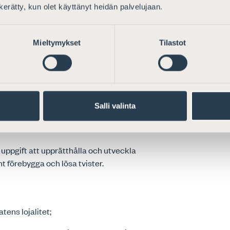
ndighet och oberoende
n kerätty, kun olet käyttänyt heidän palvelujaan.
e och mänskliga rättigheterna och
åren stå oberoende från den offentliga
Mieltymykset
Tilastot
stställa regler och bestämmelser som ska
reglerna följs främjar kårens oberoende
Salli valinta
 av rättsstaten
 uppgift att upprätthålla och utveckla
t förebygga och lösa tvister.
tens lojalitet;