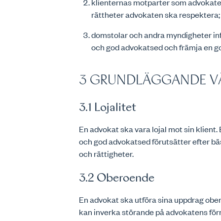
klienternas motparter som advokaten
rättheter advokaten ska respektera;
domstolar och andra myndigheter infö
och god advokatsed och främja en god
3 GRUNDLÄGGANDE V
3.1 Lojalitet
En advokat ska vara lojal mot sin klient
och god advokatsed förutsätter efter bä
och rättigheter.
3.2 Oberoende
En advokat ska utföra sina uppdrag obe
kan inverka störande på advokatens förmå