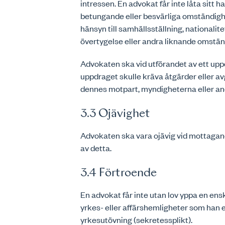
intressen. En advokat får inte låta sitt
betungande eller besvärliga omständighe
hänsyn till samhällsställning, nationalitet,
övertygelse eller andra liknande omstän
Advokaten ska vid utförandet av ett up
uppdraget skulle kräva åtgärder eller avg
dennes motpart, myndigheterna eller and
3.3 Ojävighet
Advokaten ska vara ojävig vid mottagan
av detta.
3.4 Förtroende
En advokat får inte utan lov yppa en ensk
yrkes- eller affärshemligheter som han e
yrkesutövning (sekretessplikt).