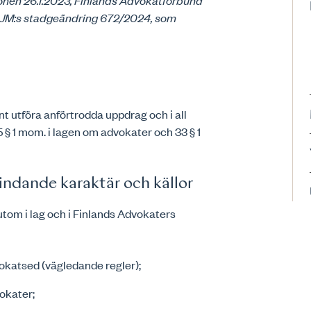
onen 26.1.2023, Finlands Advokatförbund
gt JM:s stadgeändring 672/2024, som
 utföra anförtrodda uppdrag och i all
 § 1 mom. i lagen om advokater och 33 § 1
indande karaktär och källor
tom i lag och i Finlands Advokaters
okatsed (vägledande regler);
okater;