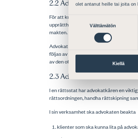
2.2 Advokatkårens självstä
olet antanut heille tai joita o
För att kunna försvara de grundläggand
Suostumuksen
upprätthålla rättsstaten måste advokatk
Välttämätön
valinta
makten.
Advokatkårens rätt att självständigt fa
följas av advokaterna och övervaka att 
av den offentliga makten.
Kiellä
2.3 Advokatkåren som en del
I en rättsstat har advokatkåren en viktig
rättsordningen, handha rättskipning sam
I sin verksamhet ska advokaten beakta
klienter som ska kunna lita på advoka