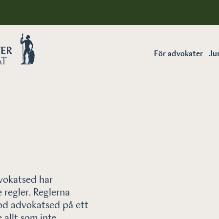
För advokater
Jur
vokatsed har
 regler. Reglerna
god advokatsed på ett
 allt som inte