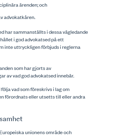
ciplinära ärenden; och
av advokatkåren.
ed har sammanställts i dessa vägledande
ehållet i god advokatsed på ett
m inte uttryckligen förbjuds i reglerna
ganden som har gjorts av
ar av vad god advokatsed innebär.
ölja vad som föreskrivs i lag om
örordnats eller utsetts till eller andra
ksamhet
 Europeiska unionens område och