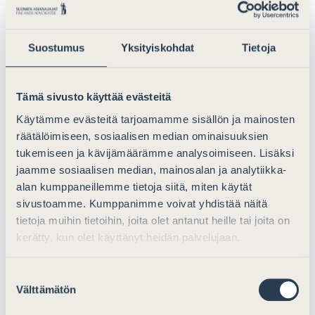
Ajantasaisimmat oikeudelliset
neuvot
Suostumus
Yksityiskohdat
Tietoja
Asianajajat kouluttautuvat vuosittain vähintään 18
tuntia. Tämä pitää heidät ajan tasalla lain muutoksista ja
Tämä sivusto käyttää evästeitä
uusista oikeuskäytännöistä.
Käytämme evästeitä tarjoamamme sisällön ja mainosten
Sinulle tämä merkitsee sitä, että saat aina tuoreimman
räätälöimiseen, sosiaalisen median ominaisuuksien
ja ajantasaisimman oikeudellisen neuvon.
tukemiseen ja kävijämäärämme analysoimiseen. Lisäksi
jaamme sosiaalisen median, mainosalan ja analytiikka-
alan kumppaneillemme tietoja siitä, miten käytät
Vastuuvakuutus
sivustoamme. Kumppanimme voivat yhdistää näitä
tietoja muihin tietoihin, joita olet antanut heille tai joita on
Jokaisella asianajajalla on oltava vähintään 200 000
kerätty, kun olet käyttänyt heidän palvelujaan.
euron vastuuvakuutus. Jos työn aikana tapahtuisi virhe,
sinulla on selkeä turva.
Suostumuksen
Välttämätön
valinta
Sinulle tämä tarkoittaa mielenrauhaa.