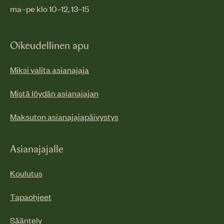
ma–pe klo 10–12, 13–15
Oikeudellinen apu
Miksi valita asianajaja
Mistä löydän asianajajan
Maksuton asianajajapäivystys
Asianajajalle
Koulutus
Tapaohjeet
Sääntely