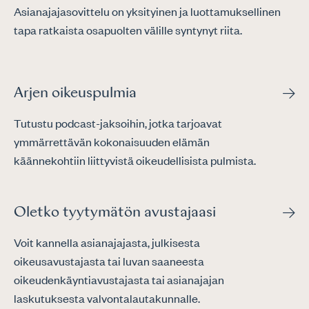
Asianajajasovittelu on yksityinen ja luottamuksellinen
tapa ratkaista osapuolten välille syntynyt riita.
Arjen oikeuspulmia
Tutustu podcast-jaksoihin, jotka tarjoavat
ymmärrettävän kokonaisuuden elämän
käännekohtiin liittyvistä oikeudellisista pulmista.
Oletko tyytymätön avustajaasi
Voit kannella asianajajasta, julkisesta
oikeusavustajasta tai luvan saaneesta
oikeudenkäyntiavustajasta tai asianajajan
laskutuksesta valvontalautakunnalle.