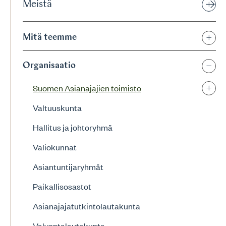
Meistä
Mitä teemme
Organisaatio
Suomen Asianajajien toimisto
Valtuuskunta
Hallitus ja johtoryhmä
Valiokunnat
Asiantuntijaryhmät
Paikallisosastot
Asianajajatutkintolautakunta
Valvontalautakunta