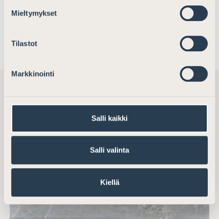
Mieltymykset
YHTEYSTIEDOT
LÖYDÄ ASIANAJAJA
VALVONTALAUTAKUNTA
Tilastot
Markkinointi
Salli kaikki
Salli valinta
Kiellä