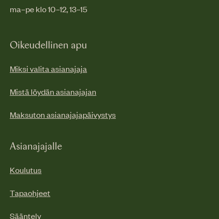
ma–pe klo 10–12, 13–15
Oikeudellinen apu
Miksi valita asianajaja
Mistä löydän asianajajan
Maksuton asianajajapäivystys
Asianajajalle
Koulutus
Tapaohjeet
Sääntely