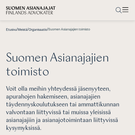
/
/
/
Suomen Asianajajien toimisto
Etusivu
Meistä
Organisaatio
Suomen Asianajajien
toimisto
Voit olla meihin yhteydessä jäsenyyteen,
apurahojen hakemiseen, asianajajien
täydennyskoulutukseen tai ammattikunnan
valvontaan liittyvissä tai muissa yleisissä
asianajajiin ja asianajotoimintaan liittyvissä
kysymyksissä.