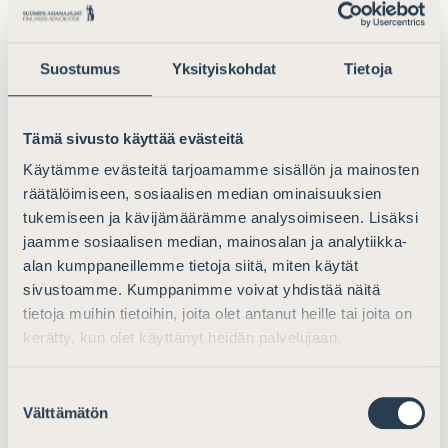
Ota meihin yhteyttä
Suostumus
Yksityiskohdat
Tietoja
Voit olla meihin yhteydessä jäsenyyteen, apurahojen
hakemiseen, asianajajien täydennyskoulutukseen tai
Tämä sivusto käyttää evästeitä
ammattikunnan valvontaan liittyvissä tai muissa
Käytämme evästeitä tarjoamamme sisällön ja mainosten
yleisissä asianajajiin ja asianajotoimintaan liittyvissä
räätälöimiseen, sosiaalisen median ominaisuuksien
kysymyksissä.
tukemiseen ja kävijämäärämme analysoimiseen. Lisäksi
jaamme sosiaalisen median, mainosalan ja analytiikka-
Suomen Asianajajien henkilöstön ja valvontayksikön
alan kumppaneillemme tietoja siitä, miten käytät
yhteystiedot löydät Yhteystiedot-sivulta.
sivustoamme. Kumppanimme voivat yhdistää näitä
Kanteluasioissa sinua auttaa Valvontalautakunta
tietoja muihin tietoihin, joita olet antanut heille tai joita on
kerätty, kun olet käyttänyt heidän palvelujaan.
Löydät asianajajan helposti Löydä Asianajaja -
palvelun avulla, mutta emme anna oikeudellista
Suostumuksen
neuvontaa tai voi suositella sinulle yksittäistä
Välttämätön
valinta
asianajajaa tai asianajotoimistoa.