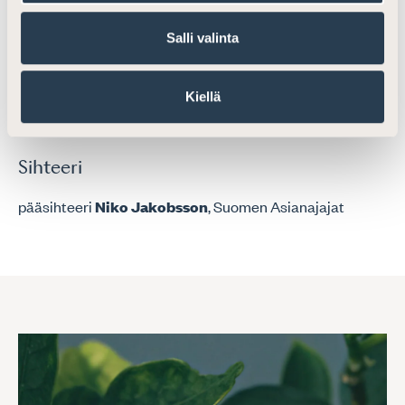
professori, OTT
Seppo Villa
Salli valinta
Varajäsenet
Kiellä
asianajaja
Henrik Mattson
asianajaja, varatuomari
Hanna Räihä-Mäntyharju
Sihteeri
pääsihteeri
Niko Jakobsson
, Suomen Asianajajat