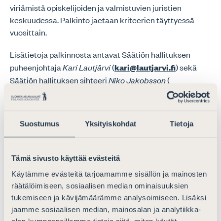
viriämistä opiskelijoiden ja valmistuvien juristien
keskuudessa. Palkinto jaetaan kriteerien täyttyessä
vuosittain.
Lisätietoja palkinnosta antavat Säätiön hallituksen
puheenjohtaja
Kari Lautjärvi
(
kari@lautjarvi.fi
) sekä
Säätiön hallituksen sihteeri
Niko Jakobsson
(
niko.jakobsson@asianajajat.fi)
.
Suostumus
Yksityiskohdat
Tietoja
Säätiön asianajajaoikeuden pro gradu -
palkinnon säännöt
Tämä sivusto käyttää evästeitä
67,32 kt
Käytämme evästeitä tarjoamamme sisällön ja mainosten
räätälöimiseen, sosiaalisen median ominaisuuksien
tukemiseen ja kävijämäärämme analysoimiseen. Lisäksi
jaamme sosiaalisen median, mainosalan ja analytiikka-