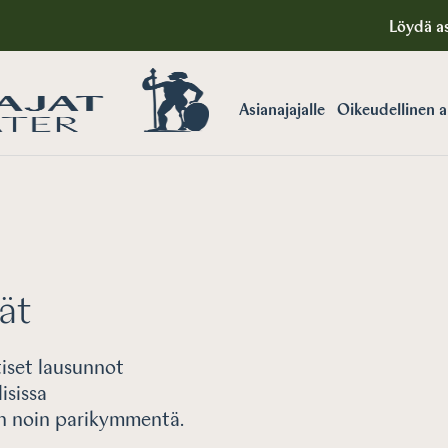
Löydä as
Asianajajalle
Oikeudellinen 
ät
tiset lausunnot
isissa
on noin parikymmentä.