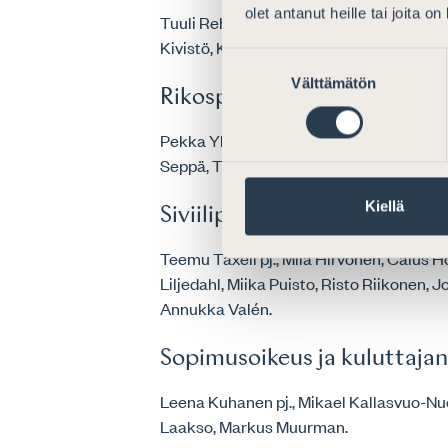
olet antanut heille tai joita o
Tuuli Rehnberg pj., Antti Arveli, Tiina H
Kivistö, Katariina Kuronen, Lasse Lievon
Suostumuksen
Välttämätön
valinta
Rikosprosessioikeus
Pekka Ylikoski pj., Björn Boucht, Pinja H
Seppä, Tuomas Turunen.
Kiellä
Siviiliprosessioikeus
Teemu Taxell pj., Miia Hirvonen, Caius 
Liljedahl, Miika Puisto, Risto Riikonen, 
Annukka Valén.
Sopimusoikeus ja kuluttaja
Leena Kuhanen pj., Mikael Kallasvuo-N
Laakso, Markus Muurman.