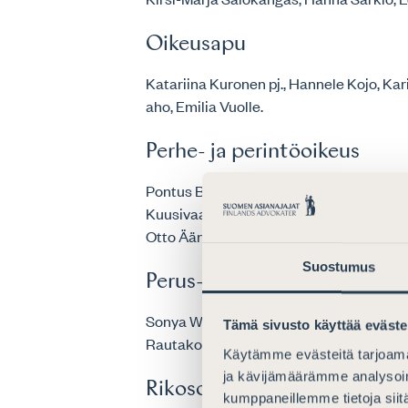
Oikeusapu
Katariina Kuronen pj., Hannele Kojo, Ka
aho, Emilia Vuolle.
Perhe- ja perintöoikeus
Pontus Baarman pj., Veera Kaunisvaara, 
Kuusivaara, Petra Lindberg, Olof Rehn, 
Otto Ääri.
Suostumus
Perus- ja ihmisoikeudet
Sonya Walkila pj., Antti Arveli, Tuuli Rehn
Tämä sivusto käyttää eväste
Rautakorpi, Emmi Wehka-aho, Nina Vuo
Käytämme evästeitä tarjoama
ja kävijämäärämme analysoim
Rikosoikeus
kumppaneillemme tietoja siitä