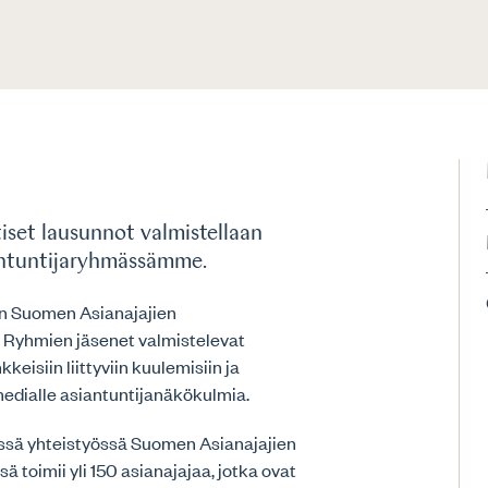
iset lausunnot valmistellaan
iantuntijaryhmässämme.
n Suomen Asianajajien
 Ryhmien jäsenet valmistelevat
keisiin liittyviin kuulemisiin ja
medialle asiantuntijanäkökulmia.
issä yhteistyössä Suomen Asianajajien
ä toimii yli 150 asianajajaa, jotka ovat