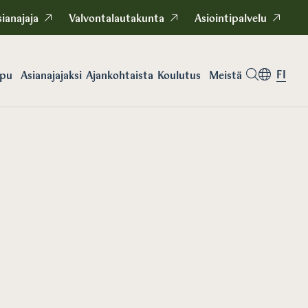
ianajaja
Valvontalautakunta
Asiointipalvelu
FI
apu
Asianajajaksi
Koulutus
Meistä
Ajankohtaista