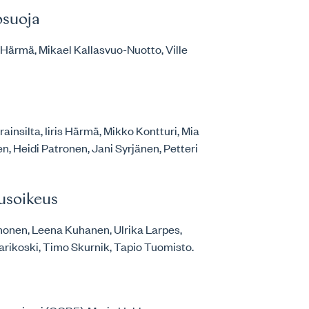
osuoja
 Härmä, Mikael Kallasvuo-Nuotto, Ville
rrainsilta, Iiris Härmä, Mikko Kontturi, Mia
 Heidi Patronen, Jani Syrjänen, Petteri
usoikeus
omonen, Leena Kuhanen, Ulrika Larpes,
arikoski, Timo Skurnik, Tapio Tuomisto.