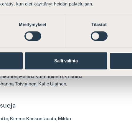
n kerätty, kun olet käyttänyt heidän palvelujaan.
aapa-aho, Laura Haurinen Karhola, Ville
en, Antti Riihelä (CCBE).
Mieltymykset
Tilastot
offrichter, Minna Pilviö, Hanna-Maria
Salli valinta
Honkanen, Helena Kalmanlehto, Kristiina
Johanna Toiviainen, Kalle Ujainen,
nsuoja
uotto, Kimmo Koskentausta, Mikko