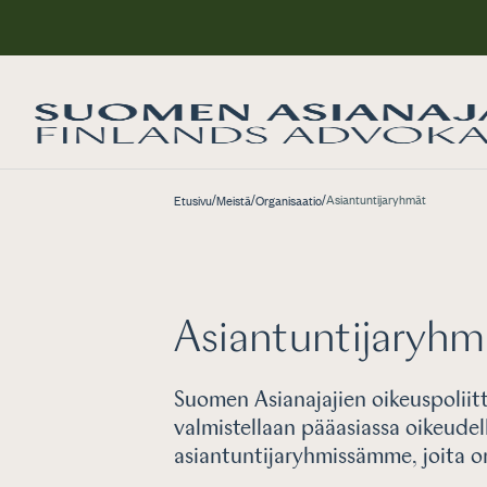
/
/
/
Asiantuntijaryhmät
Etusivu
Meistä
Organisaatio
Asiantuntijaryhm
Suomen Asianajajien oikeuspoliit
valmistellaan pääasiassa oikeudell
asiantuntijaryhmissämme, joita 