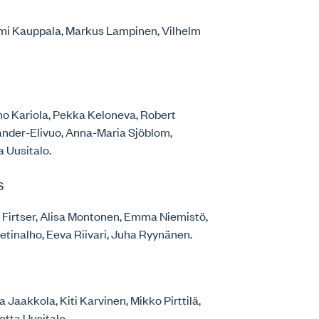
 Emmi Kauppala, Markus Lampinen, Vilhelm
mo Kariola, Pekka Keloneva, Robert
nder-Elivuo, Anna-Maria Sjöblom,
 Uusitalo.
s
a Firtser, Alisa Montonen, Emma Niemistö,
tinalho, Eeva Riivari, Juha Ryynänen.
ja Jaakkola, Kiti Karvinen, Mikko Pirttilä,
otta Uusitalo.