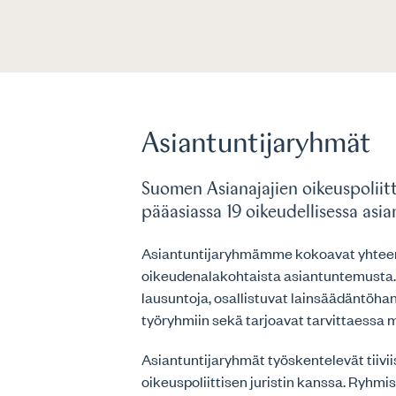
Asiantuntijaryhmät
Suomen Asianajajien oikeuspoliitt
pääasiassa 19 oikeudellisessa as
Asiantuntijaryhmämme kokoavat yhtee
oikeudenalakohtaista asiantuntemusta.
lausuntoja, osallistuvat lainsäädäntöhank
työryhmiin sekä tarjoavat tarvittaessa 
Asiantuntijaryhmät työskentelevät tiivi
oikeuspoliittisen juristin kanssa. Ryhmiss