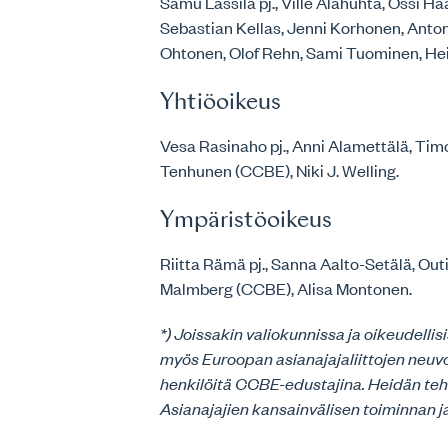
Samu Lassila pj., Ville Alahuhta, Ossi 
Sebastian Kellas, Jenni Korhonen, Anton
Ohtonen, Olof Rehn, Sami Tuominen, Hei
Yhtiöoikeus
Vesa Rasinaho pj., Anni Alamettälä, Timo
Tenhunen (CCBE), Niki J. Welling.
Ympäristöoikeus
Riitta Rämä pj., Sanna Aalto-Setälä, Out
Malmberg (CCBE), Alisa Montonen.
*) Joissakin valiokunnissa ja oikeudell
myös Euroopan asianajajaliittojen neuv
henkilöitä CCBE-edustajina. Heidän te
Asianajajien kansainvälisen toiminnan ja