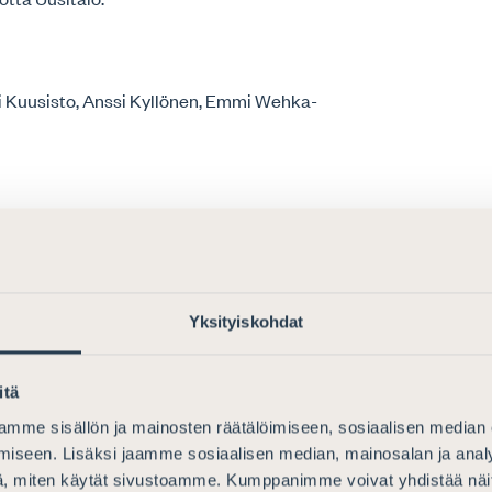
ri Kuusisto, Anssi Kyllönen, Emmi Wehka-
Mia Kavasto, Varpu Kivi, Jyrki
Hilkka Salmenkylä (CCBE), Auni Särkkä,
Yksityiskohdat
berg, Kirsi Hytinantti, Jussi Kivi, Matti
itä
lukka.
mme sisällön ja mainosten räätälöimiseen, sosiaalisen median
iseen. Lisäksi jaamme sosiaalisen median, mainosalan ja analy
, miten käytät sivustoamme. Kumppanimme voivat yhdistää näitä t