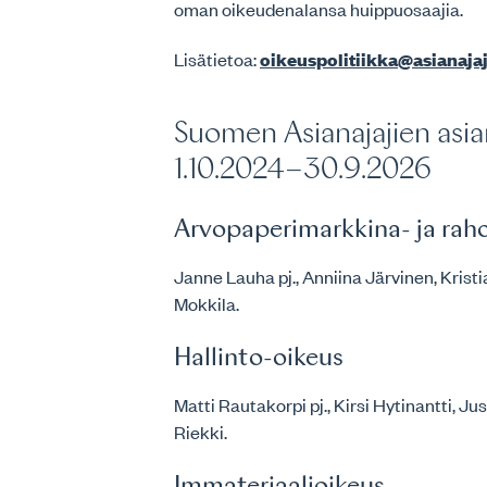
oman oikeudenalansa huippuosaajia.
Lisätietoa:
oikeuspolitiikka@asianajaja
Suomen Asianajajien asi
1.10.2024–30.9.2026
Arvopaperimarkkina- ja rah
Janne Lauha pj., Anniina Järvinen, Krist
Mokkila.
Hallinto-oikeus
Matti Rautakorpi pj., Kirsi Hytinantti, Ju
Riekki.