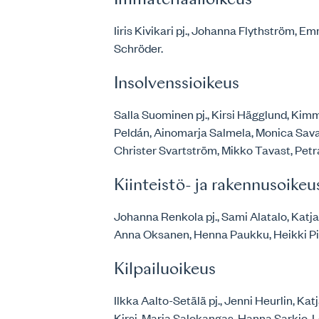
Immateriaalioikeus
Iiris Kivikari pj., Johanna Flythström,
Schröder.
Insolvenssioikeus
Salla Suominen pj., Kirsi Hägglund, Kim
Peldán, Ainomarja Salmela, Monica Sava
Christer Svartström, Mikko Tavast, Petra
Kiinteistö- ja rakennusoikeu
Johanna Renkola pj., Sami Alatalo, Katj
Anna Oksanen, Henna Paukku, Heikki Pie
Kilpailuoikeus
Ilkka Aalto-Setälä pj., Jenni Heurlin, Kat
Kirsi-Marja Salokangas, Hanna Sarkio, L