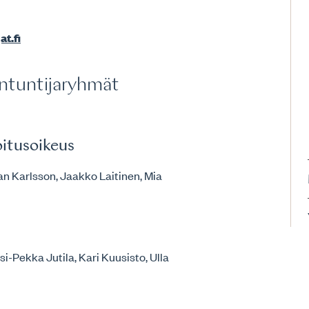
t.fi
antuntijaryhmät
oitusoikeus
ian Karlsson, Jaakko Laitinen, Mia
ssi-Pekka Jutila, Kari Kuusisto, Ulla