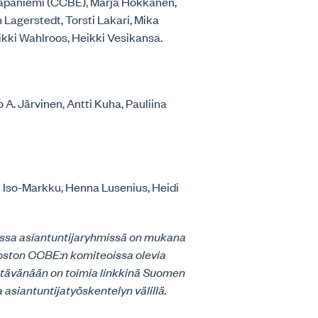
Haapaniemi (CCBE), Marja Hokkanen,
 Lagerstedt, Torsti Lakari, Mika
kki Wahlroos, Heikki Vesikansa.
 A. Järvinen, Antti Kuha, Pauliina
i Iso-Markku, Henna Lusenius, Heidi
isissa asiantuntijaryhmissä on mukana
oston CCBE:n komiteoissa olevia
htävänään on toimia linkkinä Suomen
 asiantuntijatyöskentelyn välillä.