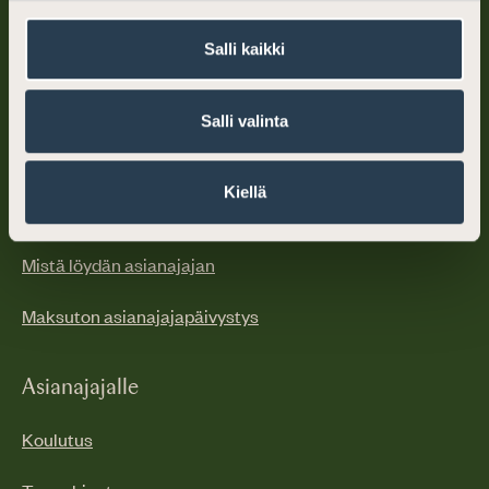
puh. (09) 6866 120
info@asianajajat.fi
Salli kaikki
ma–pe klo 10–12, 13–15
Salli valinta
Oikeudellinen apu
Kiellä
Miksi valita asianajaja
Mistä löydän asianajajan
Maksuton asianajajapäivystys
Asianajajalle
Koulutus