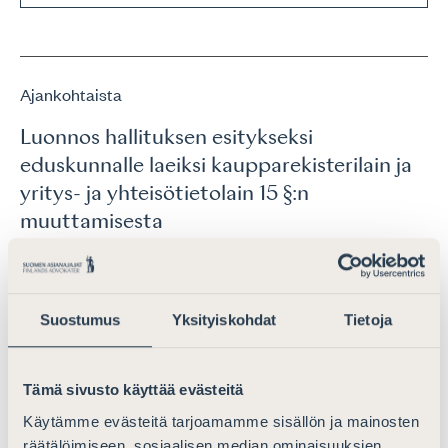
Ajankohtaista
Luonnos hallituksen esitykseksi
eduskunnalle laeiksi kaupparekisterilain ja
yritys- ja yhteisötietolain 15 §:n
muuttamisesta
Lausunnot
30.6.2026
Suostumus
Yksityiskohdat
Tietoja
Ajankohtaista
Lausunto lapsen huoltoa ja
Tämä sivusto käyttää evästeitä
tapaamisoikeutta koskevan lainsäädännön
Käytämme evästeitä tarjoamamme sisällön ja mainosten
uudistamisesta
räätälöimiseen, sosiaalisen median ominaisuuksien