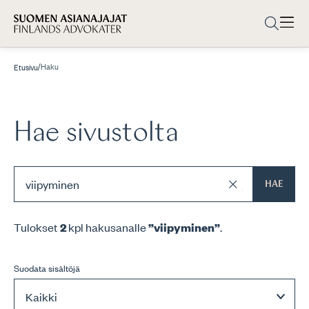
/
Haku
Etusivu
Hae sivustolta
HAE
Tulokset
2
kpl hakusanalle
”viipyminen”
.
Suodata sisältöjä