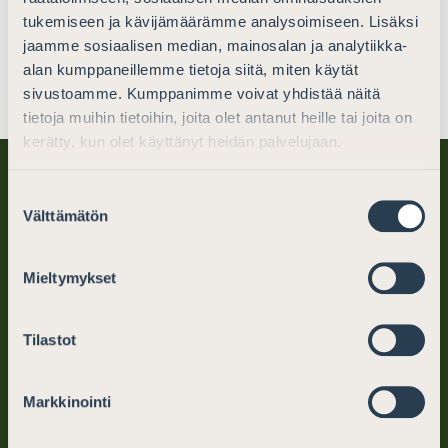
tukemiseen ja kävijämäärämme analysoimiseen. Lisäksi
Lausunnot
15.2.2016
jaamme sosiaalisen median, mainosalan ja analytiikka-
alan kumppaneillemme tietoja siitä, miten käytät
sivustoamme. Kumppanimme voivat yhdistää näitä
tietoja muihin tietoihin, joita olet antanut heille tai joita on
kerätty, kun olet käyttänyt heidän palvelujaan.
Suostumuksen
Välttämätön
valinta
Mieltymykset
Suomen Asianajajat
Tilastot
PL 194 (Mikonkatu 25)
00101 Helsinki
Markkinointi