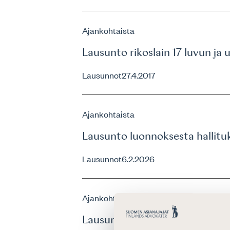
Ajankohtaista
Lausunto rikoslain 17 luvun ja
Lausunnot
27.4.2017
Ajankohtaista
Lausunto luonnoksesta hallitu
Lausunnot
6.2.2026
Ajankohtaista
Lausunto HE:stä laiksi kansala