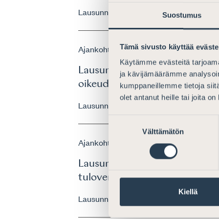
Lausunnot
13.8.2018
Suostumus
Tämä sivusto käyttää eväste
Ajankohtaista
Käytämme evästeitä tarjoama
Lausunto Verohallinnon ohjeek
ja kävijämäärämme analysoim
oikeudenkäyntikulujen verotu
kumppaneillemme tietoja siitä
olet antanut heille tai joita o
Lausunnot
12.11.2020
Suostumuksen
Välttämätön
valinta
Ajankohtaista
Lausunto luonnoksesta hallitu
tuloverolain ja verotusmenett
Kiellä
Lausunnot
25.6.2025