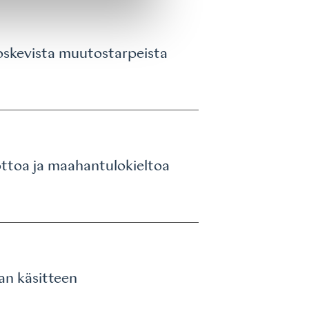
koskevista muutostarpeista
ottoa ja maahantulokieltoa
an käsitteen