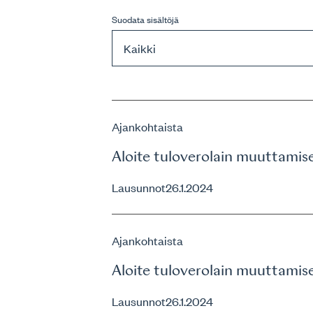
Suodata sisältöjä
Ajankohtaista
Aloite tuloverolain muuttamis
Lausunnot
26.1.2024
Ajankohtaista
Aloite tuloverolain muuttamis
Lausunnot
26.1.2024