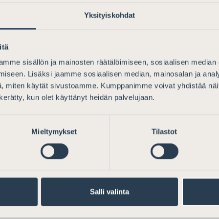
Yksityiskohdat
itä
mme sisällön ja mainosten räätälöimiseen, sosiaalisen median
si työnantajan työntekijän puolesta maksamien 
iseen. Lisäksi jaamme sosiaalisen median, mainosalan ja analy
ksesta
, miten käytät sivustoamme. Kumppanimme voivat yhdistää näitä t
n kerätty, kun olet käyttänyt heidän palvelujaan.
Mieltymykset
Tilastot
ksen esitykseksi eduskunnalle laeiksi vuoden 20
elystä annetun lain muuttamisesta
Salli valinta