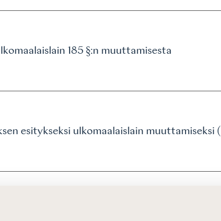
 ulkomaalaislain 185 §:n muuttamisesta
ksen esitykseksi ulkomaalaislain muuttamiseksi
isuuslain muuttamisesta