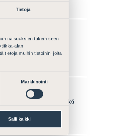
Tietoja
 ominaisuuksien tukemiseen
sakkojen ja
tiikka-alan
ietoja muihin tietoihin, joita
Markkinointi
26 tuloveroasteikosta sekä
Salli kaikki