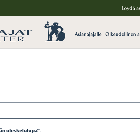
Löydä as
Asianajajalle
Oikeudellinen 
än oleskelulupa”
.