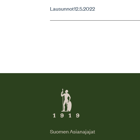
Lausunnot
12.5.2022
Suomen Asianajajat