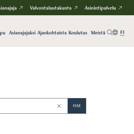
ianajaja
Valvontalautakunta
Asiointipalvelu
FI
apu
Asianajajaksi
Koulutus
Meistä
Ajankohtaista
HAE