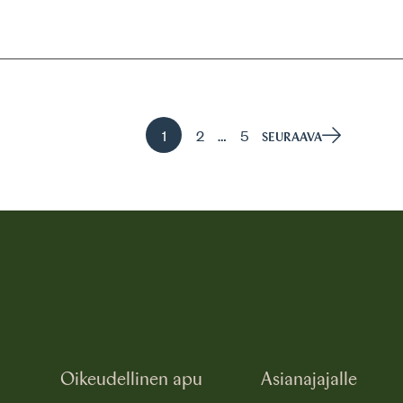
Sivu
Sivu
Sivu
…
1
2
5
SEURAAVA
, Aktiivinen sivu
Oikeudellinen apu
Asianajajalle