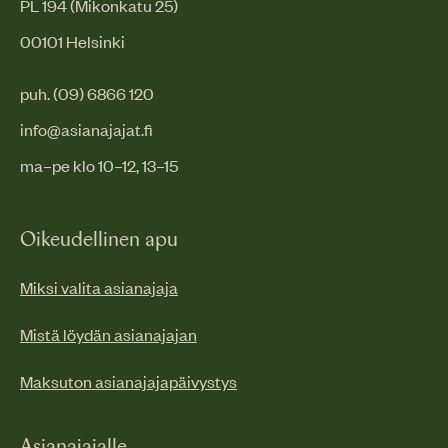
PL 194 (Mikonkatu 25)
00101 Helsinki
puh. (09) 6866 120
info@asianajajat.fi
ma–pe klo 10–12, 13–15
Oikeudellinen apu
Miksi valita asianajaja
Mistä löydän asianajajan
Maksuton asianajajapäivystys