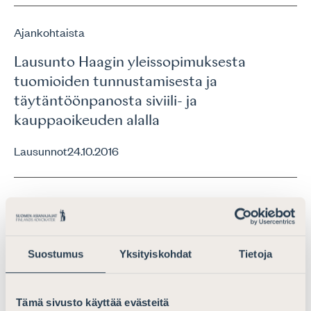
Ajankohtaista
Lausunto Haagin yleissopimuksesta
tuomioiden tunnustamisesta ja
täytäntöönpanosta siviili- ja
kauppaoikeuden alalla
Lausunnot
24.10.2016
Ajankohtaista
Lausunto liikesalaisuusdirektiivin
kansallista täytäntöönpanoa valmistelevan
Suostumus
Yksityiskohdat
Tietoja
työryhmän mietinnöstä
Lausunnot
29.11.2017
Tämä sivusto käyttää evästeitä