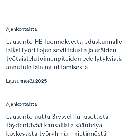
Ajankohtaista
Lausunto HE-luonnoksesta eduskunnalle
laiksi työriitojen sovittelusta ja eräiden
työtaistelutoimenpiteiden edellytyksistä
annetuin lain muuttamisesta
Lausunnot
3.1.2025
Ajankohtaista
Lausunto uutta Bryssel IIa -asetusta
täydentävää kansallista sääntelyä
koskevasta työryhmän mietinnöstä