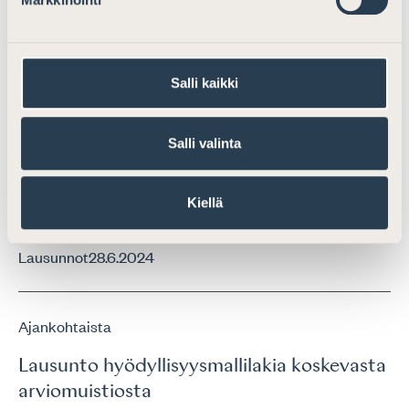
lain muuttamisesta
Lausunnot
28.2.2024
Salli kaikki
Ajankohtaista
Salli valinta
Lausunto HE:stä eduskunnalle
ulkomaalaislain muuttamisesta koskien
Kiellä
säilöönottoa ja maahantulokieltoa
Lausunnot
28.6.2024
Ajankohtaista
Lausunto hyödyllisyysmallilakia koskevasta
arviomuistiosta