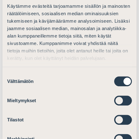
Käytämme evästeitä tarjoamamme sisällön ja mainosten
räätälöimiseen, sosiaalisen median ominaisuuksien
Ajankohtaista
tukemiseen ja kävijämäärämme analysoimiseen. Lisäksi
jaamme sosiaalisen median, mainosalan ja analytiikka-
Lausunto rahanpesun ja terrorismin
alan kumppaneillemme tietoja siitä, miten käytät
rahoittamisen estämisestä annetun lain
sivustoamme. Kumppanimme voivat yhdistää näitä
muuttamisesta
tietoja muihin tietoihin, joita olet antanut heille tai joita on
kerätty, kun olet käyttänyt heidän palvelujaan.
Lausunnot
23.11.2020
Suostumuksen
Välttämätön
valinta
Ajankohtaista
Mieltymykset
Lausunto HE:stä eduskunnalle laiksi
ulkomaalaislain muuttamisesta ja laiksi
kansainvälistä suojelua hakevan
Tilastot
vastaanotosta sekä ihnimskaupan uhrin
tunnistamisesta ja auttamisesta annetun
Markkinointi