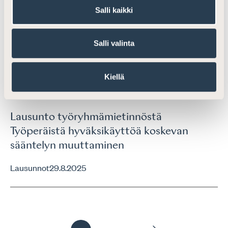
Lausunto luonnoksesta hallituksen
Salli kaikki
esitykseksi eduskunnalle laiksi
valmisteverotuslain muuttamisesta
Salli valinta
Lausunnot
11.7.2025
Kiellä
Ajankohtaista
Lausunto työryhmämietinnöstä
Työperäistä hyväksikäyttöä koskevan
sääntelyn muuttaminen
Lausunnot
29.8.2025