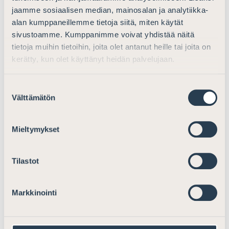
Ajankohtaista
jaamme sosiaalisen median, mainosalan ja analytiikka-
alan kumppaneillemme tietoja siitä, miten käytät
Lausunto HE:ksi laiksi rikoslain
sivustoamme. Kumppanimme voivat yhdistää näitä
muuttamisesta (lapsiin kohdistuvat
tietoja muihin tietoihin, joita olet antanut heille tai joita on
seksuaalirikokset)
kerätty, kun olet käyttänyt heidän palvelujaan.
Lausunnot
21.9.2018
Suostumuksen
Välttämätön
valinta
Ajankohtaista
Mieltymykset
Lausunto terrorismirikostyöryhmän
mietinnöstä
Tilastot
Lausunnot
28.2.2025
Markkinointi
Ajankohtaista