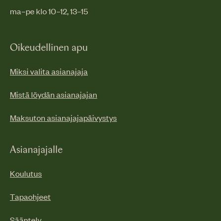
ma–pe klo 10–12, 13–15
Oikeudellinen apu
Miksi valita asianajaja
Mistä löydän asianajajan
Maksuton asianajajapäivystys
Asianajajalle
Koulutus
Tapaohjeet
Sääntely