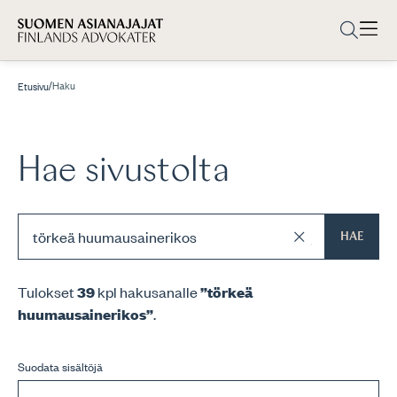
/
Haku
Etusivu
Hae sivustolta
HAE
Tulokset
39
kpl hakusanalle
”törkeä
huumausainerikos”
.
Suodata sisältöjä