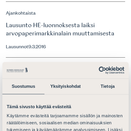
Ajankohtaista
Lausunto HE-luonnoksesta laiksi
arvopaperimarkkinalain muuttamisesta
Lausunnot
9.3.2016
Ajankohtaista
Lausunto ehdotuksesta
Suostumus
Yksityiskohdat
Tietoja
yhdistelmärangaistusta koskevaksi
lainsäädännöksi
Tämä sivusto käyttää evästeitä
Lausunnot
4.5.2016
Käytämme evästeitä tarjoamamme sisällön ja mainosten
räätälöimiseen, sosiaalisen median ominaisuuksien
tukemiseen ja kävijämäärämme analysoimiseen. Lisäksi