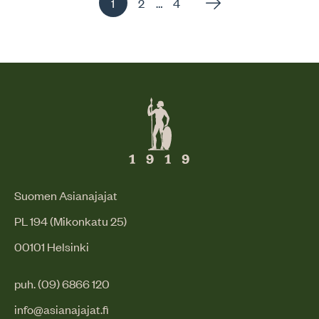
Sivu
Sivu
Sivu
…
1
2
4
, Aktiivinen sivu
Suomen Asianajajat
PL 194 (Mikonkatu 25)
00101 Helsinki
puh. (09) 6866 120
info@asianajajat.fi