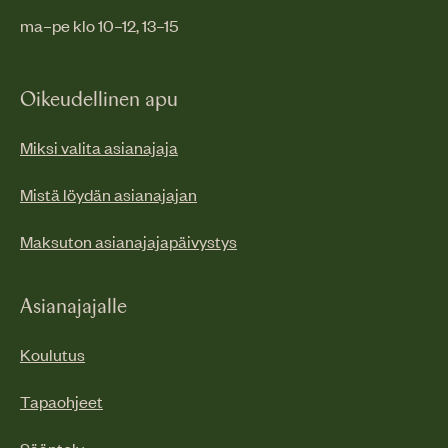
ma–pe klo 10–12, 13–15
Oikeudellinen apu
Miksi valita asianajaja
Mistä löydän asianajajan
Maksuton asianajajapäivystys
Asianajajalle
Koulutus
Tapaohjeet