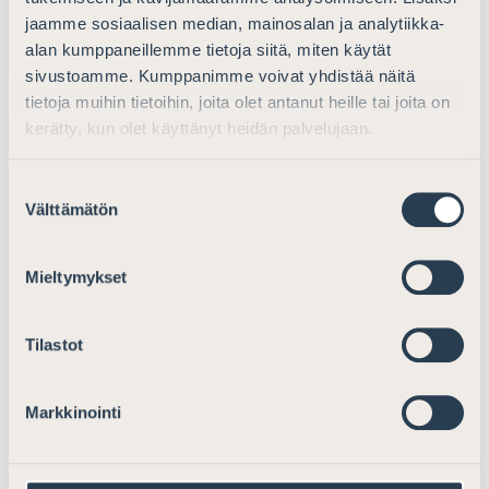
Ajankohtaista
jaamme sosiaalisen median, mainosalan ja analytiikka-
alan kumppaneillemme tietoja siitä, miten käytät
Lausunto yleisen tietosuoja-asetuksen
sivustoamme. Kumppanimme voivat yhdistää näitä
toimivuudesta ja sen soveltamiseen
tietoja muihin tietoihin, joita olet antanut heille tai joita on
liittyvistä kokemuksista
kerätty, kun olet käyttänyt heidän palvelujaan.
Lausunnot
17.9.2019
Suostumuksen
Välttämätön
valinta
Ajankohtaista
Mieltymykset
Lausunto Verohallinnon ohjeeksi
Kuolinpesän omaisuuden luovutuksen
Tilastot
verotus
Lausunnot
14.8.2024
Markkinointi
Ajankohtaista