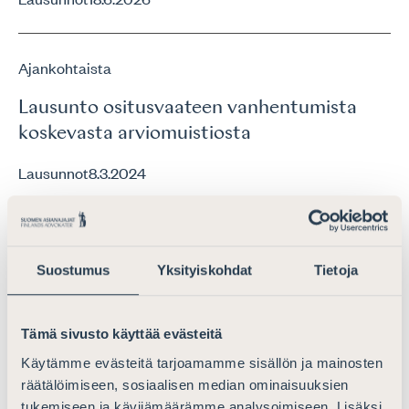
Ajankohtaista
Lausunto ositusvaateen vanhentumista
koskevasta arviomuistiosta
Lausunnot
8.3.2024
Ajankohtaista
Suostumus
Yksityiskohdat
Tietoja
Lausunto kilpailulain uudistamista
käsitelleen työryhmän mietinnöstä
Tämä sivusto käyttää evästeitä
Lausunnot
5.5.2017
Käytämme evästeitä tarjoamamme sisällön ja mainosten
räätälöimiseen, sosiaalisen median ominaisuuksien
tukemiseen ja kävijämäärämme analysoimiseen. Lisäksi