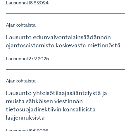
Lausunnot
16.8.2024
Ajankohtaista
Lausunto edunvalvontalainsäädännön
ajantasaistamista koskevasta mietinnöstä
Lausunnot
27.2.2025
Ajankohtaista
Lausunto yhteisötilaajasääntelystä ja
muista sähköisen viestinnän
tietosuojadirektiivin kansallisista
laajennuksista
Lausunnot
18.6.2026