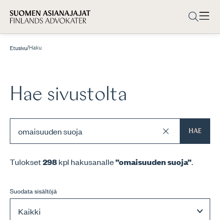
/
Haku
Etusivu
Hae sivustolta
HAE
Tulokset
298
kpl hakusanalle
”omaisuuden suoja”
.
Suodata sisältöjä