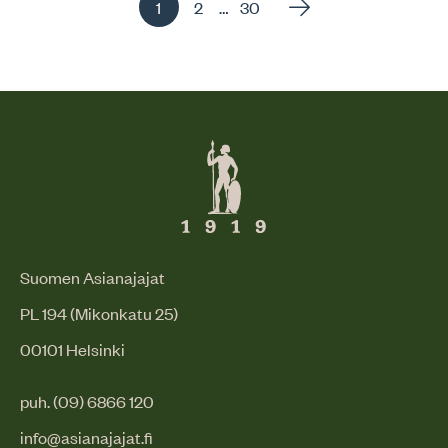
Sivu
Sivu
Sivu
…
1
2
30
, Aktiivinen sivu
Suomen Asianajajat
PL 194 (Mikonkatu 25)
00101 Helsinki
puh. (09) 6866 120
info@asianajajat.fi