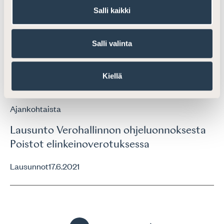
Salli kaikki
Lausunto yleisen tietosuoja-asetuksen
toimivuudesta ja sen soveltamiseen
Salli valinta
liittyvistä kysymyksistä
Lausunnot
6.9.2023
Kiellä
Ajankohtaista
Lausunto Verohallinnon ohjeluonnoksesta
Poistot elinkeinoverotuksessa
Lausunnot
17.6.2021