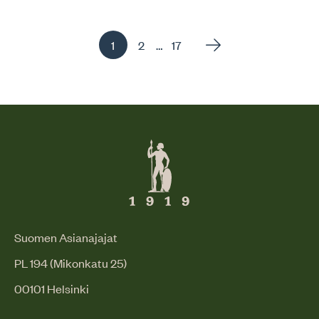
Sivu
Sivu
Sivu
…
1
2
17
, Aktiivinen sivu
Suomen Asianajajat
PL 194 (Mikonkatu 25)
00101 Helsinki