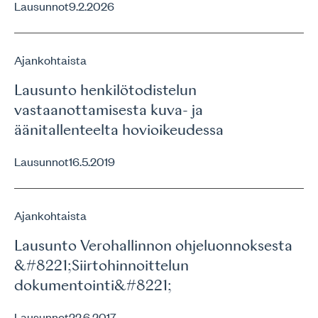
Lausunnot
9.2.2026
Ajankohtaista
Lausunto henkilötodistelun
vastaanottamisesta kuva- ja
äänitallenteelta hovioikeudessa
Lausunnot
16.5.2019
Ajankohtaista
Lausunto Verohallinnon ohjeluonnoksesta
&#8221;Siirtohinnoittelun
dokumentointi&#8221;
Lausunnot
22.6.2017