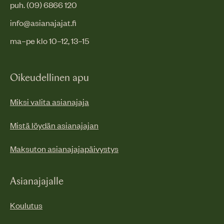
puh. (09) 6866 120
info@asianajajat.fi
ma–pe klo 10–12, 13–15
Oikeudellinen apu
Miksi valita asianajaja
Mistä löydän asianajajan
Maksuton asianajajapäivystys
Asianajajalle
Koulutus