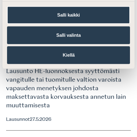
Lausunto hallituksen esityksestä uudeksi
Salli kaikki
kaavoitus- ja rakentamislaiksi
Lausunnot
7.12.2021
Salli valinta
Kiellä
Ajankohtaista
Lausunto HE-luonnoksesta syyttömästi
vangitulle tai tuomitulle valtion varoista
vapauden menetyksen johdosta
maksettavasta korvauksesta annetun lain
muuttamisesta
Lausunnot
27.5.2026