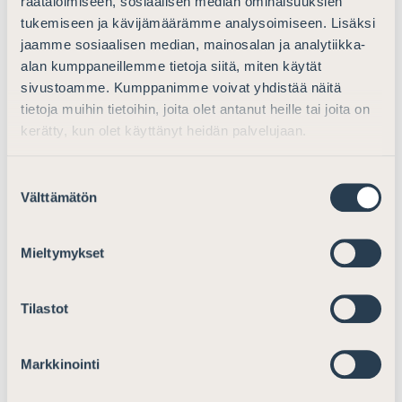
räätälöimiseen, sosiaalisen median ominaisuuksien
Ajankohtaista
tukemiseen ja kävijämäärämme analysoimiseen. Lisäksi
jaamme sosiaalisen median, mainosalan ja analytiikka-
Lausunto todistelutallenneuudistuksen
alan kumppaneillemme tietoja siitä, miten käytät
johdosta laaditusta lainkäyttömuistiosta
sivustoamme. Kumppanimme voivat yhdistää näitä
Lausunnot
11.11.2022
tietoja muihin tietoihin, joita olet antanut heille tai joita on
kerätty, kun olet käyttänyt heidän palvelujaan.
Ajankohtaista
Suostumuksen
Välttämätön
valinta
Lausunto varmuusvankeuden
käyttöönottoa ja elinkautisvankien
Mieltymykset
vapauttamismenettelyn kehittämistä
koskevasta arviomuistiosta
Tilastot
Lausunnot
7.2.2025
Markkinointi
Ajankohtaista