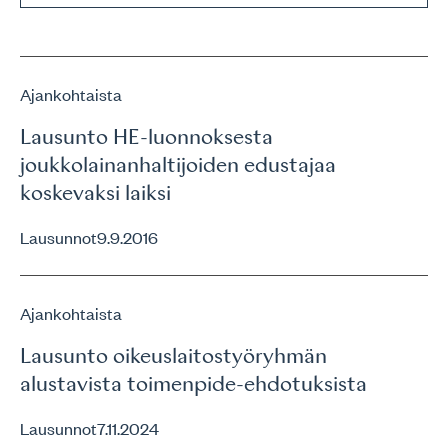
Ajankohtaista
Lausunto HE-luonnoksesta
joukkolainanhaltijoiden edustajaa
koskevaksi laiksi
Lausunnot
9.9.2016
Ajankohtaista
Lausunto oikeuslaitostyöryhmän
alustavista toimenpide-ehdotuksista
Lausunnot
7.11.2024