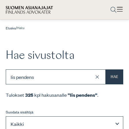
/
Haku
Etusivu
Hae sivustolta
HAE
Tulokset
325
kpl hakusanalle
”lis pendens”
.
Suodata sisältöjä