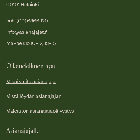
00101 Helsinki
puh. (09) 6866 120
info@asianajajat.fi
ma–pe klo 10–12, 13–15
Oikeudellinen apu
Miksi valita asianajaja
Mistä löydän asianajajan
Maksuton asianajajapäivystys
Asianajajalle