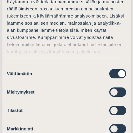
Osakeyhtiölain ja osuuskuntalain
Käytämme evästeitä tarjoamamme sisällön ja mainosten
muuttaminen
räätälöimiseen, sosiaalisen median ominaisuuksien
tukemiseen ja kävijämäärämme analysoimiseen. Lisäksi
Lausunnot
20.10.2025
jaamme sosiaalisen median, mainosalan ja analytiikka-
alan kumppaneillemme tietoja siitä, miten käytät
sivustoamme. Kumppanimme voivat yhdistää näitä
Ajankohtaista
tietoja muihin tietoihin, joita olet antanut heille tai joita on
kerätty, kun olet käyttänyt heidän palvelujaan.
Lausunto HE-luonnoksesta laeiksi
ulkomaalaislain muuttamisesta
Suostumuksen
Välttämätön
valinta
Lausunnot
20.1.2016
Mieltymykset
Ajankohtaista
Tilastot
Lausunto tavaramerkkilain
kokonaisuudistuksesta
Markkinointi