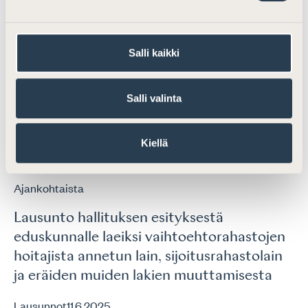
Lausunnot
23.5.2018
Salli kaikki
Ajankohtaista
Lausunto oikeudenkäyntikuluja riita-
Salli valinta
asioissa koskevasta arviomuistiosta
Lausunnot
30.6.2021
Kiellä
Ajankohtaista
Lausunto hallituksen esityksestä
eduskunnalle laeiksi vaihtoehtorahastojen
hoitajista annetun lain, sijoitusrahastolain
ja eräiden muiden lakien muuttamisesta
Lausunnot
11.6.2025