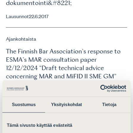
dokumentointi&#8221;
Lausunnot
22.6.2017
Ajankohtaista
The Finnish Bar Association’s response to
ESMA’s MAR consultation paper
12/12/2024 “Draft technical advice
concerning MAR and MiFID II SME GM”
Lausunnot
13.2.2025
Suostumus
Yksityiskohdat
Tietoja
Ajankohtaista
Lausunto työryhmän mietinnöstä
Tämä sivusto käyttää evästeitä