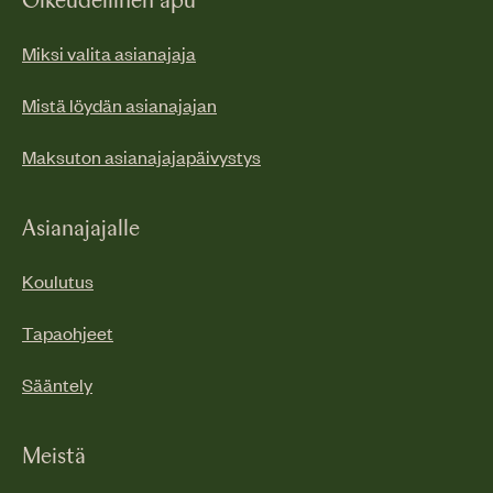
Oikeudellinen apu
Miksi valita asianajaja
Mistä löydän asianajajan
Maksuton asianajajapäivystys
Asianajajalle
Koulutus
Tapaohjeet
Sääntely
Meistä