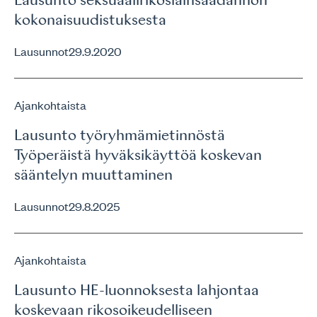
Lausunto seksuaalirikoslainsäädännön
kokonaisuudistuksesta
Lausunnot
29.9.2020
Ajankohtaista
Lausunto työryhmämietinnöstä
Työperäistä hyväksikäyttöä koskevan
sääntelyn muuttaminen
Lausunnot
29.8.2025
Ajankohtaista
Lausunto HE-luonnoksesta lahjontaa
koskevaan rikosoikeudelliseen