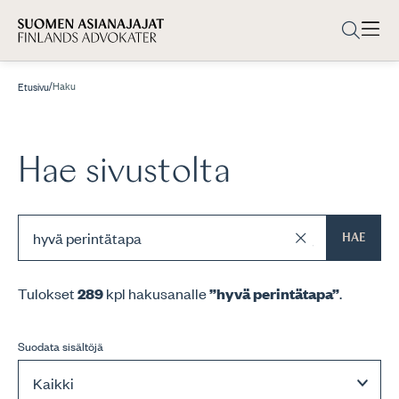
/
Haku
Etusivu
Hae sivustolta
HAE
Tulokset
289
kpl hakusanalle
”hyvä perintätapa”
.
Suodata sisältöjä