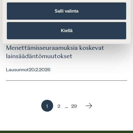
Lausunnot
2.11.2018
Salli valinta
Ajankohtaista
Kiellä
Lausunto työryhmän mietinnöstä
Menettämisseuraamuksia koskevat
lainsäädäntömuutokset
Lausunnot
20.2.2026
Sivu
Sivu
Sivu
…
1
2
29
, Aktiivinen sivu