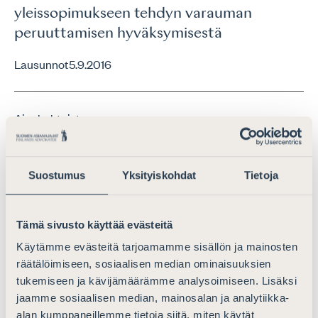
yleissopimukseen tehdyn varauman
peruuttamisen hyväksymisestä
Lausunnot
5.9.2016
Ajankohtaista
Lausunto luonnoksesta Verohallinnon
ohjeeksi Siirtohinnoittelun dokumentointi
Suostumus
Yksityiskohdat
Tietoja
Lausunnot
23.3.2022
Tämä sivusto käyttää evästeitä
Käytämme evästeitä tarjoamamme sisällön ja mainosten
Ajankohtaista
räätälöimiseen, sosiaalisen median ominaisuuksien
tukemiseen ja kävijämäärämme analysoimiseen. Lisäksi
Lausunto Verohallinnon ohjeluonnoksesta
jaamme sosiaalisen median, mainosalan ja analytiikka-
&#8221;Varainsiirtoverotuksen
alan kumppaneillemme tietoja siitä, miten käytät