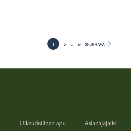
Sivu
Sivu
Sivu
…
1
2
9
SEURAAVA
, Aktiivinen sivu
Oikeudellinen apu
Asianajajalle