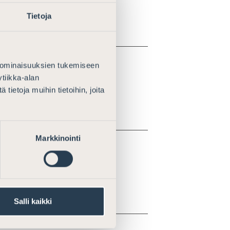
tyvistä kokemuksista
Tietoja
 ominaisuuksien tukemiseen
tiikka-alan
ntely
ietoja muihin tietoihin, joita
Markkinointi
tyvistä kysymyksistä
Salli kaikki