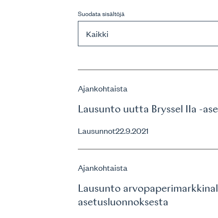
Suodata sisältöjä
Ajankohtaista
Lausunto uutta Bryssel IIa -a
Lausunnot
22.9.2021
Ajankohtaista
Lausunto arvopaperimarkkinalai
asetusluonnoksesta