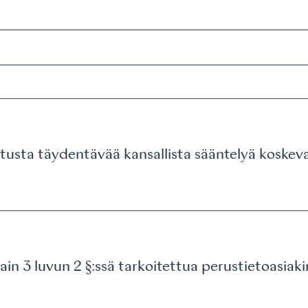
setusta täydentävää kansallista sääntelyä koske
n 3 luvun 2 §:ssä tarkoitettua perustietoasiaki