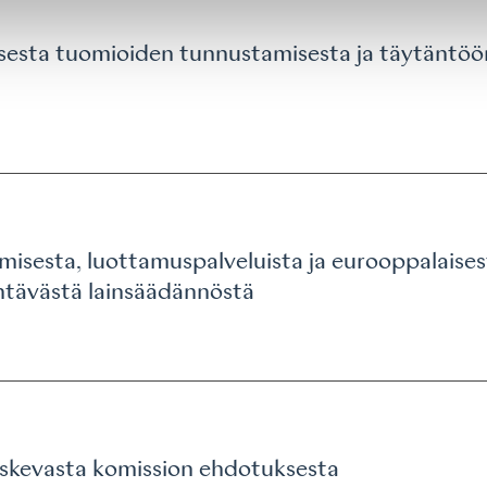
esta tuomioiden tunnustamisesta ja täytäntöönp
isesta, luottamuspalveluista ja eurooppalaisesta
ntävästä lainsäädännöstä
oskevasta komission ehdotuksesta