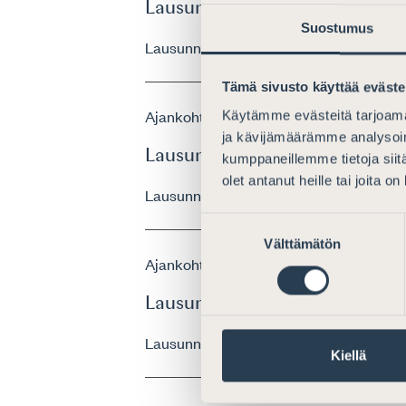
Lausunto yleisen tietosuoja-as
Suostumus
Lausunnot
17.9.2019
Tämä sivusto käyttää eväste
Ajankohtaista
Käytämme evästeitä tarjoama
ja kävijämäärämme analysoim
Lausunto valtiovarainminister
kumppaneillemme tietoja siitä
olet antanut heille tai joita o
Lausunnot
22.3.2024
Suostumuksen
Välttämätön
valinta
Ajankohtaista
Lausunto yleisen tietosuoja-as
Lausunnot
6.9.2023
Kiellä