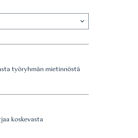
vasta työryhmän mietinnöstä
rjaa koskevasta