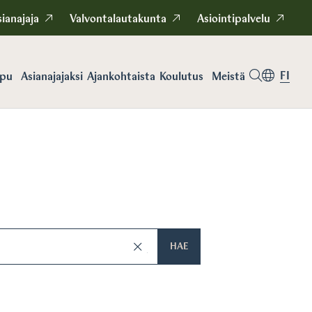
ianajaja
Valvontalautakunta
Asiointipalvelu
FI
apu
Asianajajaksi
Koulutus
Meistä
Ajankohtaista
HAE