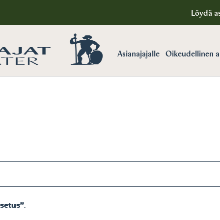
Löydä as
Asianajajalle
Oikeudellinen 
asetus”
.