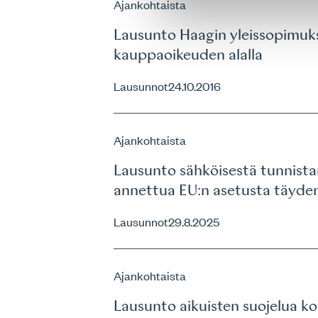
Ajankohtaista
Lausunto Haagin yleissopimuks
kauppaoikeuden alalla
Lausunnot
24.10.2016
Ajankohtaista
Lausunto sähköisestä tunnistam
annettua EU:n asetusta täyde
Lausunnot
29.8.2025
Ajankohtaista
Lausunto aikuisten suojelua k