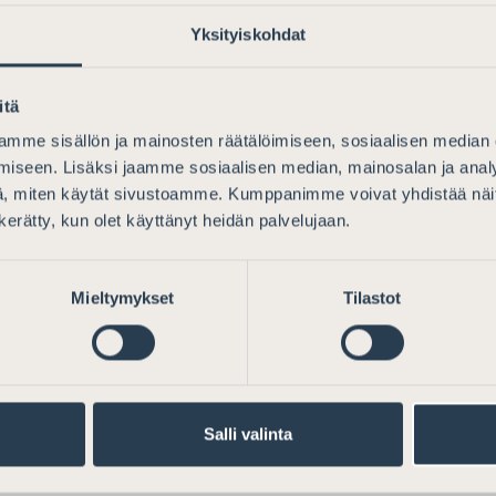
etuksen toimivuudesta ja sen soveltamiseen liit
Yksityiskohdat
itä
mme sisällön ja mainosten räätälöimiseen, sosiaalisen median
iseen. Lisäksi jaamme sosiaalisen median, mainosalan ja analy
iön asetusehdotuksesta &#8211; Ostotarjoussää
, miten käytät sivustoamme. Kumppanimme voivat yhdistää näitä t
n kerätty, kun olet käyttänyt heidän palvelujaan.
Mieltymykset
Tilastot
etuksen toimivuudesta ja sen soveltamiseen liit
Salli valinta