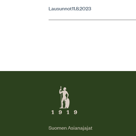
Lausunnot
11.8.2023
Suomen Asianajajat