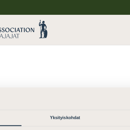
Yksityiskohdat
akertomus”
.
Try a new search term.