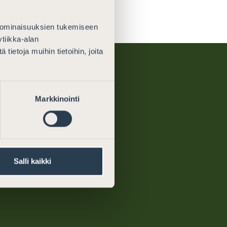
 ominaisuuksien tukemiseen
tiikka-alan
ietoja muihin tietoihin, joita
Markkinointi
rney
About us
ments
What we do
Salli kaikki
ion on the
Contact