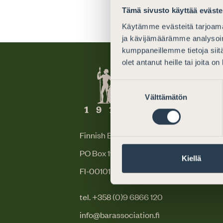
Tämä sivusto käyttää eväste
Käytämme evästeitä tarjoama
ja kävijämäärämme analysoim
kumppaneillemme tietoja siitä
olet antanut heille tai joita o
Suostumuksen
Välttämätön
valinta
Finnish Bar Association
PO Box 194 (Mikonkatu 25)
Kiellä
FI-00101 Helsinki, Finland
tel. +358 (0)9 6866 120
info@barassociation.fi