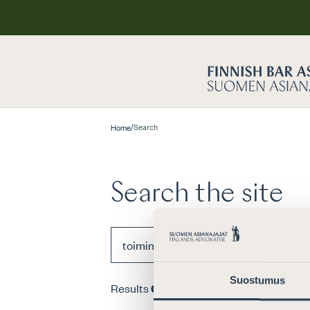
/
Search
Home
Search the site
Suostumus
Results
0
pcs for search term
“toimint