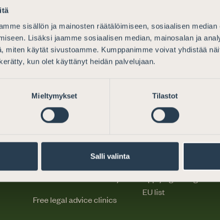
itä
mme sisällön ja mainosten räätälöimiseen, sosiaalisen median
iseen. Lisäksi jaamme sosiaalisen median, mainosalan ja analy
, miten käytät sivustoamme. Kumppanimme voivat yhdistää näitä t
n kerätty, kun olet käyttänyt heidän palvelujaan.
Mieltymykset
Tilastot
Legal advice
Becoming an atto
Why choose an attorney
Competence require
Salli valinta
How do I find an attorney?
Applying for registrat
EU list
Free legal advice clinics