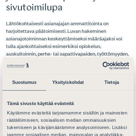
sivutoimilupa
Lähtökohtaisesti asianajajan ammattitointa on
harjoitettava päätoimisesti. Luvan hakeminen
asianajotoiminnan keskeyttämiseksi määräajaksi voi
tulla ajankohtaiseksi esimerkiksi opiskelun,
auskultoinnin, perhe- tai sapattivapaiden, työttömyyden,
terveydellisten syiden tai secondmentin vuoksi.
Joissakin tilanteissa asianajaja voi olla velvollinen
hakemaan hallitukselta sivutoimilupaa. Lupaa voit
Suostumus
Yksityiskohdat
Tietoja
hakea Suomen Asianajajien ASSI-asiointipalvelussa.
Tämä sivusto käyttää evästeitä
Jäsenyyden säilyttäminen ja
Käytämme evästeitä tarjoamamme sisällön ja mainosten
räätälöimiseen, sosiaalisen median ominaisuuksien
jäsenmaksuvapautus
tukemiseen ja kävijämäärämme analysoimiseen. Lisäksi
jaamme sosiaalisen median, mainosalan ja analytiikka-