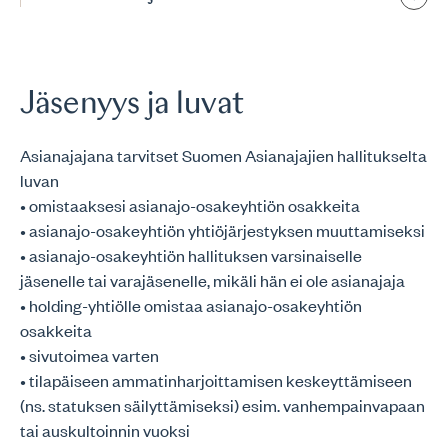
Jäsenyys ja luvat
Asianajajana tarvitset Suomen Asianajajien hallitukselta
luvan
• omistaaksesi asianajo-osakeyhtiön osakkeita
• asianajo-osakeyhtiön yhtiöjärjestyksen muuttamiseksi
• asianajo-osakeyhtiön hallituksen varsinaiselle
jäsenelle tai varajäsenelle, mikäli hän ei ole asianajaja
• holding-yhtiölle omistaa asianajo-osakeyhtiön
osakkeita
• sivutoimea varten
• tilapäiseen ammatinharjoittamisen keskeyttämiseen
(ns. statuksen säilyttämiseksi) esim. vanhempainvapaan
tai auskultoinnin vuoksi