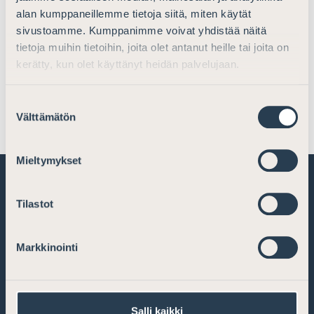
alan kumppaneillemme tietoja siitä, miten käytät
Sivutoimen harjoittaminen
sivustoamme. Kumppanimme voivat yhdistää näitä
tietoja muihin tietoihin, joita olet antanut heille tai joita on
Asianajaja (eläkkeellä) -nimikkeelle
kerätty, kun olet käyttänyt heidän palvelujaan.
hakeutuminen
Suostumuksen
Välttämätön
valinta
Mieltymykset
Tilastot
Markkinointi
Salli kaikki