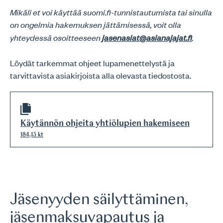
Mikäli et voi käyttää suomi.fi-tunnistautumista tai sinulla
on ongelmia hakemuksen jättämisessä, voit olla
yhteydessä osoitteeseen
jasenasiat@asianajajat.fi
.
Löydät tarkemmat ohjeet lupamenettelystä ja
tarvittavista asiakirjoista alla olevasta tiedostosta.
Käytännön ohjeita yhtiölupien hakemiseen
184,13 kt
Jäsenyyden säilyttäminen,
jäsenmaksuvapautus ja