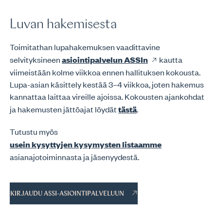
Luvan hakemisesta
Toimitathan lupahakemuksen vaadittavine
selvityksineen
asiointipalvelun ASSIn
kautta
viimeistään kolme viikkoa ennen hallituksen kokousta.
Lupa-asian käsittely kestää 3–4 viikkoa, joten hakemus
kannattaa laittaa vireille ajoissa. Kokousten ajankohdat
ja hakemusten jättöajat löydät
tästä
.
Tutustu myös
usein kysyttyjen kysymysten listaamme
asianajotoiminnasta ja jäsenyydestä.
KIRJAUDU ASSI-ASIOINTIPALVELUUN