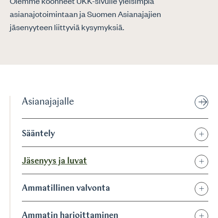
Olemme koonneet UKK-sivulle yleisimpiä
asianajotoimintaan ja Suomen Asianajajien
jäsenyyteen liittyviä kysymyksiä.
Asianajajalle
Sääntely
Jäsenyys ja luvat
Ammatillinen valvonta
Ammatin harjoittaminen