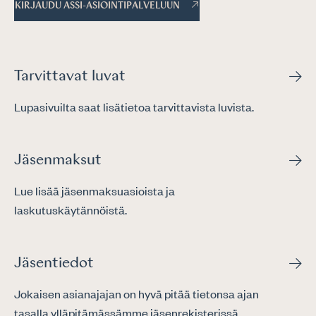
KIRJAUDU ASSI-ASIOINTIPALVELUUN
Tarvittavat luvat
Lupasivuilta saat lisätietoa tarvittavista luvista.
Jäsenmaksut
Lue lisää jäsenmaksuasioista ja
laskutuskäytännöistä.
Jäsentiedot
Jokaisen asianajajan on hyvä pitää tietonsa ajan
tasalla ylläpitämässämme jäsenrekisterissä.