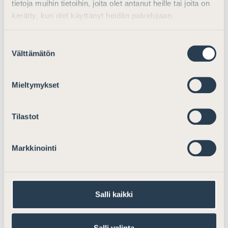
jonka olet ilmoittanut ASSIssa jäsentiedoissasi.
tietoja muihin tietoihin, joita olet antanut heille tai joita on
Löydät asianajajakorttisi sovelluksen etusivun
kerätty, kun olet käyttänyt heidän palvelujaan.
alanavigaatiosta oikealta. Asianajajakortin tiedot
(nimi, valokuva, asianajaja-status, toimiston nimi)
Suostumuksen
päivittyvät ajantasaisesti Suomen Asianajajien
Välttämätön
valinta
jäsenrekisteristä.
Mieltymykset
Tilastot
Markkinointi
Salli kaikki
Löydät asianajajakorttisi sovelluksen etusivun
Salli valinta