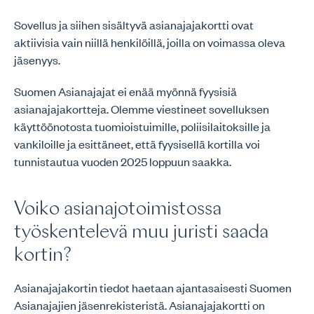
Sovellus ja siihen sisältyvä asianajajakortti ovat
aktiivisia vain niillä henkilöillä, joilla on voimassa oleva
jäsenyys.
Suomen Asianajajat ei enää myönnä fyysisiä
asianajajakortteja. Olemme viestineet sovelluksen
käyttöönotosta tuomioistuimille, poliisilaitoksille ja
vankiloille ja esittäneet, että fyysisellä kortilla voi
tunnistautua vuoden 2025 loppuun saakka.
Voiko asianajotoimistossa
työskentelevä muu juristi saada
kortin?
Asianajajakortin tiedot haetaan ajantasaisesti Suomen
Asianajajien jäsenrekisteristä. Asianajajakortti on