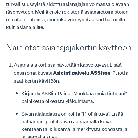
turvallisuussyistä sidottu asianajajan voimassa olevaan
jäsenyyteen. Meillä ei ole rekisteriä asianajotoimistojen
muista juristeista, emmekä voi myöntää korttia muille
kuin asianajajille.
Näin otat asianajajakortin käyttöön
Asianajajakortissa näytetään kasvokuvasi. Lisää
ensin oma kuvasi
Asiointipalvelu ASSIssa
, jotta
saat kortin käyttöön.
Kirjaudu ASSIin. Paina ”Muokkaa omia tietojasi” -
painiketta oikeasta yläkulmasta.
Sivun alalaidassa on kohta ”Profiilikuva”. Lisää
haluamasi profiilikuva raahaamalla kuva
kenttään tai klikkamalla merkitystä kohdasta ja
lataamalla kuva.