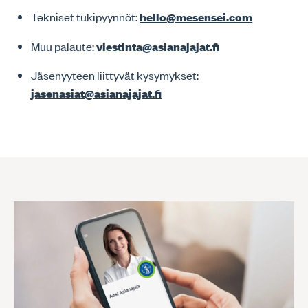
Tekniset tukipyynnöt:
hello@mesensei.com
Muu palaute:
viestinta@asianajajat.fi
Jäsenyyteen liittyvät kysymykset:
jasenasiat@asianajajat.fi