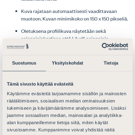
Kuva rajataan automaattisesti vaadittavaan
muotoon. Kuvan minimikoko on 150 x 150 pikseliä.
Oletuksena profiilikuva näytetään sekä
asianajajakortissa että Löydä asianajaja -
palvelussa. Mikäli et halua, että lataamasi kuva
näkyy Löydä asianajaja-palvelussa, voit tässä
yhteydessä valita ”Näytä profiilikuva vain
Suostumus
Yksityiskohdat
Tietoja
asianajajakortilla”.
ASSIin tallennetun puhelinnumeron tulee olla
Tämä sivusto käyttää evästeitä
henkilökohtainen oma matkapuhelinnumero eikä
Käytämme evästeitä tarjoamamme sisällön ja mainosten
esimerkiksi asianajotoimiston vaihteen numero.
räätälöimiseen, sosiaalisen median ominaisuuksien
Lataa Asianajajat-sovellus puhelimeesi
tukemiseen ja kävijämäärämme analysoimiseen. Lisäksi
jaamme sosiaalisen median, mainosalan ja analytiikka-
App Storesta
tai
Google Playstä
.
alan kumppaneillemme tietoja siitä, miten käytät
Kirjaudu sovellukseen samalla sähköpostiosoitteella,
sivustoamme. Kumppanimme voivat yhdistää näitä