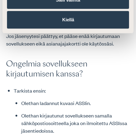
alanavigaatiosta oikealta.
Kiellä
Jos jäsenyytesi päättyy
Jos jäsenyytesi päättyy, et pääse enää kirjautumaan
sovellukseen eikä asianajajakortti ole käytössäsi.
Ongelmia sovellukseen
kirjautumisen kanssa?
Tarkista ensin:
Olethan ladannut kuvasi ASSIin.
Olethan kirjautunut sovellukseen samalla
sähköpostiosoitteella joka on ilmoitettu ASSIssa
jäsentiedoissa.