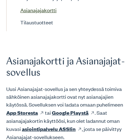
Asianajajakortti
Tilaustuotteet
Asianajakortti ja Asianajajat-
sovellus
Uusi Asianajajat-sovellus ja sen yhteydessä toimiva
sähköinen asianajajakortti ovat nyt asianajajien
käytössä. Sovelluksen voi ladata omaan puhelimeen
App Storesta
tai
Google Playstä
. Saat
asianajajakortin käyttöösi, kun olet ladannut oman
kuvasi
asiointipalvelu ASSIin
, josta se päivittyy
Asianajajat-sovellukseen.