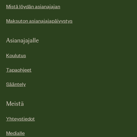
Mistä löydän asianajajan
Maksuton asianajajapäivystys
Asianajajalle
Koulutus
Tapaohjeet
Sääntely
Meistä
Yhteystiedot
Medialle