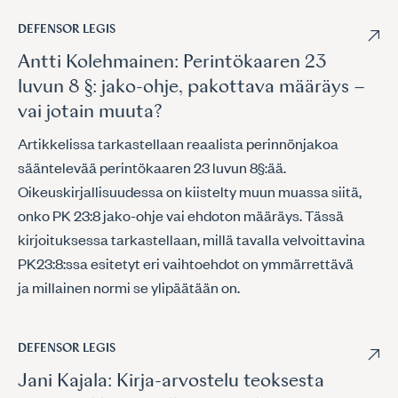
DEFENSOR LEGIS
Antti Kolehmainen: Perintökaaren 23
luvun 8 §: jako-ohje, pakottava määräys –
vai jotain muuta?
Artikkelissa tarkastellaan reaalista perinnönjakoa
sääntelevää perintökaaren 23 luvun 8§:ää.
Oikeuskirjallisuudessa on kiistelty muun muassa siitä,
onko PK 23:8 jako-ohje vai ehdoton määräys. Tässä
kirjoituksessa tarkastellaan, millä tavalla velvoittavina
PK23:8:ssa esitetyt eri vaihtoehdot on ymmärrettävä
ja millainen normi se ylipäätään on.
DEFENSOR LEGIS
Jani Kajala: Kirja-arvostelu teoksesta