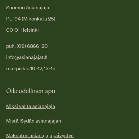
Suomen Asianajajat
PL 194 (Mikonkatu 25)
00101 Helsinki
puh. (09) 6866 120
info@asianajajat.fi
ma–pe klo 10–12, 13–15
Oikeudellinen apu
Miksi valita asianajaja
Mistä löydän asianajajan
Maksuton asianajajapäivystys