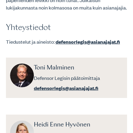
paperilehden levikki on noin tuhat. Julkaisun
lukijakunnasta noin kolmasosa on muita kuin asianajajia.
Yhteystiedot
Tiedustelut ja aineisto:
defensorlegis@asianajajat.fi
Toni Malminen
Defensor Legisin päätoimittaja
defensorlegis@asianajajat.fi
Heidi Enne Hyvönen