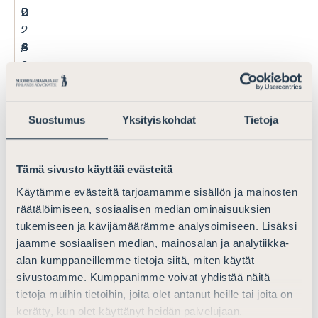
L
6
2
0
2
.
.
.
/
3
4
6
2
.
.
.
0
2
2
2
2
0
0
0
6
2
2
2
Suostumus
Yksityiskohdat
Tietoja
6
6
6
D
1
1
3
Tämä sivusto käyttää evästeitä
L
.
3
0
Käytämme evästeitä tarjoamamme sisällön ja mainosten
3
6
.
.
räätälöimiseen, sosiaalisen median ominaisuuksien
/
.
8
9
tukemiseen ja kävijämäärämme analysoimiseen. Lisäksi
2
2
.
.
jaamme sosiaalisen median, mainosalan ja analytiikka-
0
0
2
2
alan kumppaneillemme tietoja siitä, miten käytät
2
2
0
0
sivustoamme. Kumppanimme voivat yhdistää näitä
6
6
2
2
tietoja muihin tietoihin, joita olet antanut heille tai joita on
6
6
kerätty, kun olet käyttänyt heidän palvelujaan.