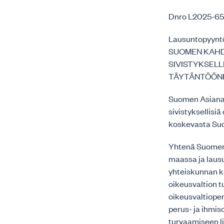
Dnro L2025-6
Lausuntopyynt
SUOMEN KAHD
SIVISTYKSELL
TÄYTÄNTÖÖN
Suomen Asianaja
sivistyksellis
koskevasta Suo
Yhtenä Suomen 
maassa ja laus
yhteiskunnan k
oikeusvaltion 
oikeusvaltiope
perus- ja ihmi
turvaamiseen l