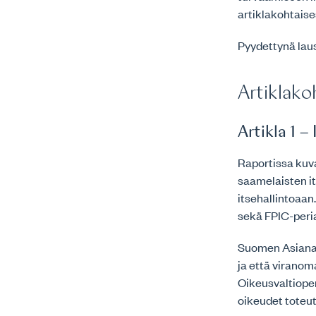
artiklakohtais
Pyydettynä lau
Artiklako
Artikla 1 
Raportissa kuv
saamelaisten it
itsehallintoaan
sekä FPIC-peria
Suomen Asianaj
ja että viranom
Oikeusvaltiope
oikeudet toteut