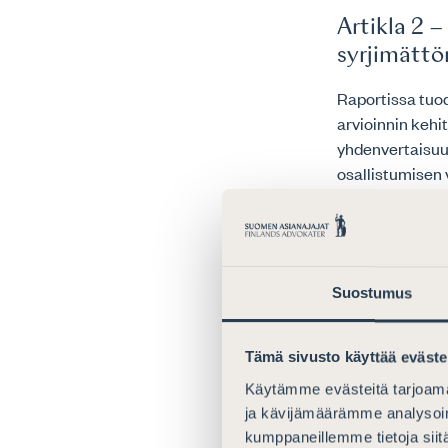
Artikla 2 
syrjimätt
Raportissa tuod
arvioinnin kehi
yhdenvertaisuu
osallistumisen 
Suomen Asianaja
kansalaisten pe
ihmisoikeusvaik
Suostumus
Oikeuden saavu
oikeudellisten 
Tämä sivusto käyttää eväste
säännöllisesti 
Käytämme evästeitä tarjoama
Artikla 3 
ja kävijämäärämme analysoim
kumppaneillemme tietoja siitä