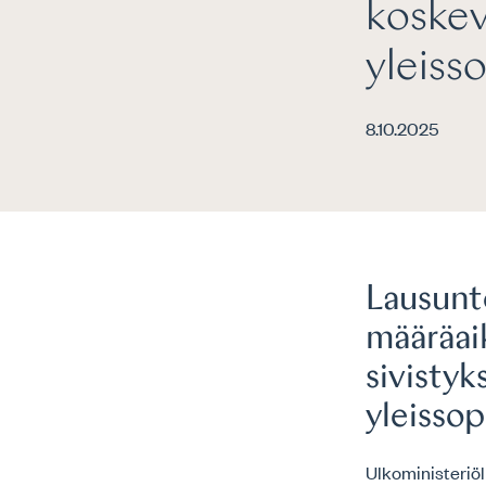
koskev
yleis
8.10.2025
Lausunt
määräaik
sivistyk
yleisso
Ulkoministeriöl