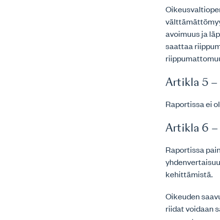
Oikeusvaltioper
välttämättömyy
avoimuus ja läp
saattaa riippu
riippumattomuu
Artikla 5 
Raportissa ei ol
Artikla 6 
Raportissa pai
yhdenvertaisuu
kehittämistä.
Oikeuden saavu
riidat voidaan 