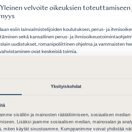
– Yleinen velvoite oikeuksien toteuttamiseen 
ömyys
aan esiin lainvalmistelijoiden koulutuksen, perus- ja ihmisoik
ttäminen sekä kansallinen perus- ja ihmisoikeustoimintaohjelm
slain uudistukset, romanipoliittinen ohjelma ja vammaisten he
vahvistaminen ovat keskeisiä toimia.
jat pitää perus- ja ihmisoikeusvaikutusten arviointia erittäin
rusoikeuksien toteutumiselle ja korostaa, että perus- ja
utusten arviointi tulee olla johdonmukaista ja läpinäkyvää.
Yksityiskohdat
tettavuuden ja oikeusturvan kannalta on tärkeää, että oikeus
palveluiden saatavuus sekä tuomioistuinlaitoksen resurssit ar
itä
ja erityisesti haavoittuvassa asemassa olevien ryhmien osalta.
mme sisällön ja mainosten räätälöimiseen, sosiaalisen median
– Sukupuolten tasa-arvo
iseen. Lisäksi jaamme sosiaalisen median, mainosalan ja analy
, miten käytät sivustoamme. Kumppanimme voivat yhdistää näitä t