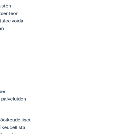
tusten
öksenteon
tulee voida
an
den
 palveluiden
öoikeudelliset
ikeudellista