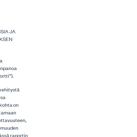
SIA JA
UKSEN
ja
öönpanoa
tti”).
kehitystä
nsa
ökohta on
ttamaan
ettavuuteen,
tomuuden
ässä raportin