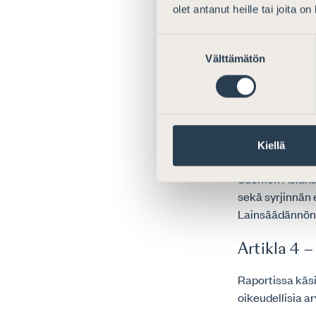
Raportissa tuo
olet antanut heille tai joita o
tasaisemmin mo
Eläkkeen kerty
Suostumuksen
Kolmikantaine
Välttämätön
valinta
14,5 %:iin vuo
palkkatietämyk
täytäntöönpano
Työmarkkinoide
lainsäädännöllä
Kiellä
Suomen Asianaj
sekä syrjinnän 
Lainsäädännön 
Artikla 4 
Raportissa käsit
oikeudellisia ar