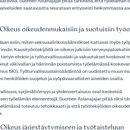
atavilla. Suomen Asianajajat pitää tärkeänä, että työelämän o
 palveluiden saatavuutta seurataan erityisesti heikommassa a
– Oikeus oikeudenmukaisiin ja suotuisiin työo
daan esiin, miten seksuaalirikossäännökset kattavat myös työp
innän. Kausityöntekijöillä on oikeus julkisiin terveyspalveluihin
 tietyin ehdoin ja työturvallisuuslaki ja vakuutukset koskevat 
ioinut väkivallan ja häirinnän poistamista työelämässä koskev
pimus 190). Työturvallisuuslainsäädäntöä on uudistettu muun m
n henkilöiden suojelun ja syöpävaarallisten aineiden osalta.
allisuus, syrjimättömyys ja yhdenvertaisuus ovat keskeisiä
en työelämän elementtejä. Suomen Asianajajat pitää siksi tär
elämässä toteutuu tehokkaasti ja että työntekijöiden oikeudet
a.
– Oikeus järjestäytymiseen ja työtaisteluun