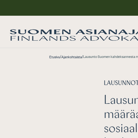
/
/
Lausunto Suomen kahdeksannesta määräa
Etusivu
Ajankohtaista
LAUSUNNO
Lausu
määräa
sosiaal