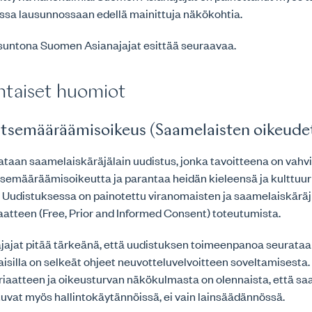
essa lausunnossaan edellä mainittuja näkökohtia.
suntona Suomen Asianajajat esittää seuraavaa.
htaiset huomiot
– Itsemääräämisoikeus (Saamelaisten oikeude
ataan saamelaiskäräjälain uudistus, jonka tavoitteena on vahv
semääräämisoikeutta ja parantaa heidän kieleensä ja kulttuurii
. Uudistuksessa on painotettu viranomaisten ja saamelaiskäräj
atteen (Free, Prior and Informed Consent) toteutumista.
ajat pitää tärkeänä, että uudistuksen toimeenpanoa seurata
aisilla on selkeät ohjeet neuvotteluvelvoitteen soveltamisesta.
riaatteen ja oikeusturvan näkökulmasta on olennaista, että s
uvat myös hallintokäytännöissä, ei vain lainsäädännössä.