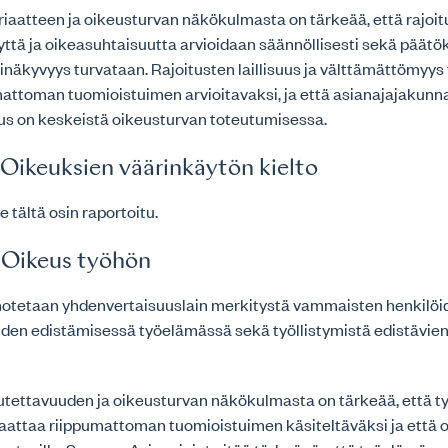
iaatteen ja oikeusturvan näkökulmasta on tärkeää, että rajoi
ttä ja oikeasuhtaisuutta arvioidaan säännöllisesti sekä päät
inäkyvyys turvataan. Rajoitusten laillisuus ja välttämättömyys 
mattoman tuomioistuimen arvioitavaksi, ja että asianajajakunn
s on keskeistä oikeusturvan toteutumisessa.
– Oikeuksien väärinkäytön kielto
e tältä osin raportoitu.
– Oikeus työhön
notetaan yhdenvertaisuuslain merkitystä vammaisten henkilöi
den edistämisessä työelämässä sekä työllistymistä edistävien
tettavuuden ja oikeusturvan näkökulmasta on tärkeää, että ty
saattaa riippumattoman tuomioistuimen käsiteltäväksi ja että o