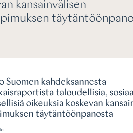
an kansainvälisen
sopimuksen täytäntöönpano
o Suomen kahdeksannesta
aisraportista taloudellisia, sosiaal
sellisiä oikeuksia koskevan kansai
pimuksen täytäntöönpanosta
le