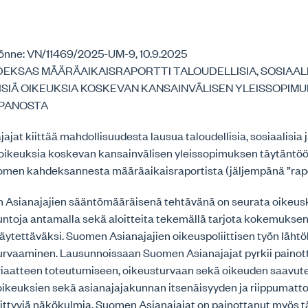
5
önne: VN/11469/2025-UM-9, 10.9.2025
EKSAS MÄÄRÄAIKAISRAPORTTI TALOUDELLISIA, SOSIAALI
ISIÄ OIKEUKSIA KOSKEVAN KANSAINVÄLISEN YLEISSOPIM
PANOSTA
jat kiittää mahdollisuudesta lausua taloudellisia, sosiaalisia 
iä oikeuksia koskevan kansainvälisen yleissopimuksen täytänt
men kahdeksannesta määräaikaisraportista (jäljempänä ”rapor
Asianajajien sääntömääräisenä tehtävänä on seurata oikeus
untoja antamalla sekä aloitteita tekemällä tarjota kokemukse
äytettäväksi. Suomen Asianajajien oikeuspoliittisen työn läht
turvaaminen. Lausunnoissaan Suomen Asianajajat pyrkii paino
riaatteen toteutumiseen, oikeusturvaan sekä oikeuden saavut
soikeuksien sekä asianajajakunnan itsenäisyyden ja riippumat
iittyviä näkökulmia. Suomen Asianajajat on painottanut myös t