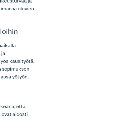
ikeusturvaa ja
semassa olevien
loihin
aikalla
 ja
myös kausityötä.
an sopimuksen
uassa yötyön,
keänä, että
 ovat aidosti