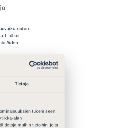
ja
eusvaikutusten
a. Lisäksi
nkilöiden
 tärkeänä
Tietoja
avun ja
vioidaan
 ominaisuuksien tukemiseen
tiikka-alan
ietoja muihin tietoihin, joita