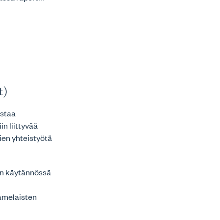
t)
istaa
n liittyvää
ien yhteistyötä
an käytännössä
aamelaisten