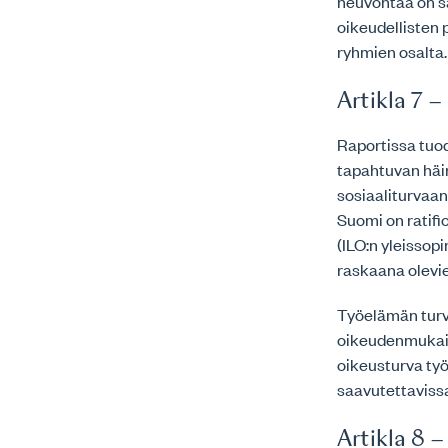
neuvontaa on sa
oikeudellisten
ryhmien osalta.
Artikla 7 
Raportissa tuo
tapahtuvan häir
sosiaaliturvaan
Suomi on ratif
(ILO:n yleisso
raskaana olevie
Työelämän turv
oikeudenmukais
oikeusturva työ
saavutettaviss
Artikla 8 