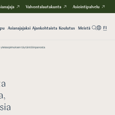
ianajaja
Valvontalautakunta
Asiointipalvelu
FI
apu
Asianajajaksi
Koulutus
Meistä
Ajankohtaista
sen yleissopimuksen täytäntöönpanosta
ta
a,
sia