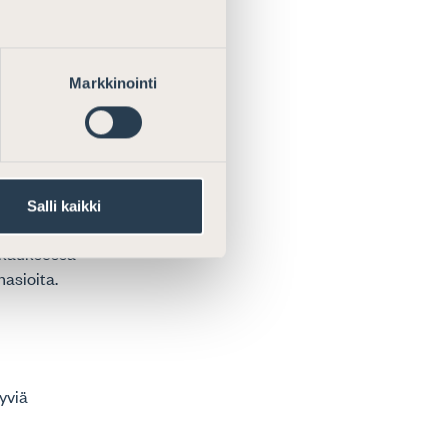
ainvapaat
 käytön.
n.
ventamiseen
Markkinointi
a
direktiivin
den lisääminen.
tutkimuksella,
Salli kaikki
lkkauksessa
nasioita.
tyviä