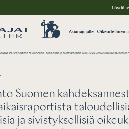
Löydä as
Asianajajalle
Oikeudellinen 
ikaisraportista taloudellisia, sosiaalisia ja sivistyksellisiä oikeuksia koskevan kansainväli
T
nto Suomen kahdeksannes
ikaisraportista taloudellisi
isia ja sivistyksellisiä oikeuk