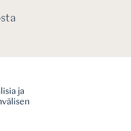
sta
isia ja
nvälisen