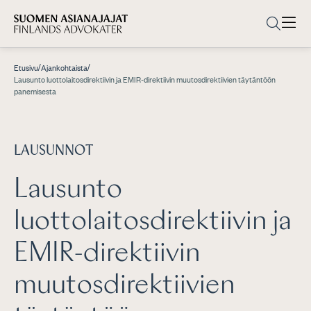
/
/
Etusivu
Ajankohtaista
Lausunto luottolaitosdirektiivin ja EMIR-direktiivin muutosdirektiivien täytäntöön
panemisesta
LAUSUNNOT
Lausunto
luottolaitosdirektiivin ja
EMIR-direktiivin
muutosdirektiivien