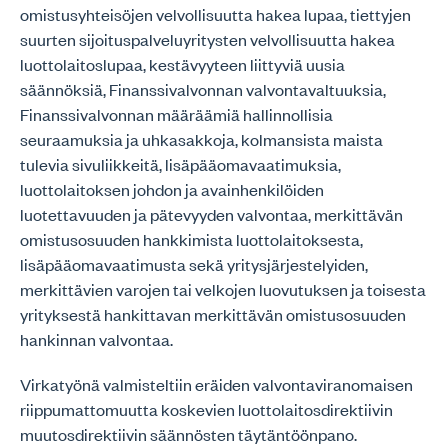
omistusyhteisöjen velvollisuutta hakea lupaa, tiettyjen
suurten sijoituspalveluyritysten velvollisuutta hakea
luottolaitoslupaa, kestävyyteen liittyviä uusia
säännöksiä, Finanssivalvonnan valvontavaltuuksia,
Finanssivalvonnan määräämiä hallinnollisia
seuraamuksia ja uhkasakkoja, kolmansista maista
tulevia sivuliikkeitä, lisäpääomavaatimuksia,
luottolaitoksen johdon ja avainhenkilöiden
luotettavuuden ja pätevyyden valvontaa, merkittävän
omistusosuuden hankkimista luottolaitoksesta,
lisäpääomavaatimusta sekä yritysjärjestelyiden,
merkittävien varojen tai velkojen luovutuksen ja toisesta
yrityksestä hankittavan merkittävän omistusosuuden
hankinnan valvontaa.
Virkatyönä valmisteltiin eräiden valvontaviranomaisen
riippumattomuutta koskevien luottolaitosdirektiivin
muutosdirektiivin säännösten täytäntöönpano.