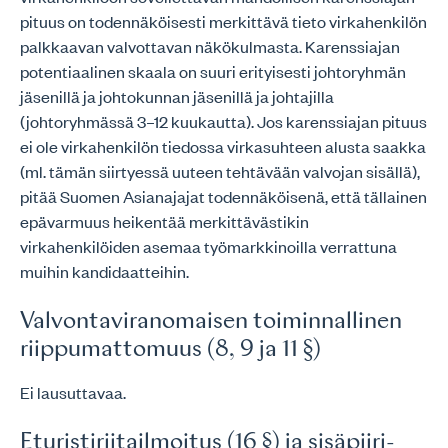
pituus on todennäköisesti merkittävä tieto virkahenkilön
palkkaavan valvottavan näkökulmasta. Karenssiajan
potentiaalinen skaala on suuri erityisesti johtoryhmän
jäsenillä ja johtokunnan jäsenillä ja johtajilla
(johtoryhmässä 3–12 kuukautta). Jos karenssiajan pituus
ei ole virkahenkilön tiedossa virkasuhteen alusta saakka
(ml. tämän siirtyessä uuteen tehtävään valvojan sisällä),
pitää Suomen Asianajajat todennäköisenä, että tällainen
epävarmuus heikentää merkittävästikin
virkahenkilöiden asemaa työmarkkinoilla verrattuna
muihin kandidaatteihin.
Valvontaviranomaisen toiminnallinen
riippumattomuus (8, 9 ja 11 §)
Ei lausuttavaa.
Eturistiriitailmoitus (16 §) ja sisäpiiri-