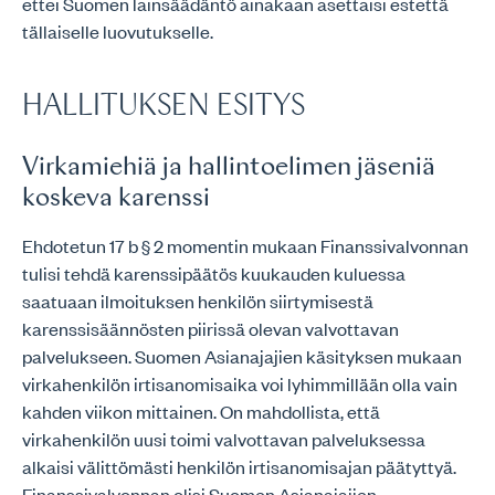
ettei Suomen lainsäädäntö ainakaan asettaisi estettä
tällaiselle luovutukselle.
HALLITUKSEN ESITYS
Virkamiehiä ja hallintoelimen jäseniä
koskeva karenssi
Ehdotetun 17 b § 2 momentin mukaan Finanssivalvonnan
tulisi tehdä karenssipäätös kuukauden kuluessa
saatuaan ilmoituksen henkilön siirtymisestä
karenssisäännösten piirissä olevan valvottavan
palvelukseen. Suomen Asianajajien käsityksen mukaan
virkahenkilön irtisanomisaika voi lyhimmillään olla vain
kahden viikon mittainen. On mahdollista, että
virkahenkilön uusi toimi valvottavan palveluksessa
alkaisi välittömästi henkilön irtisanomisajan päätyttyä.
Finanssivalvonnan olisi Suomen Asianajajien