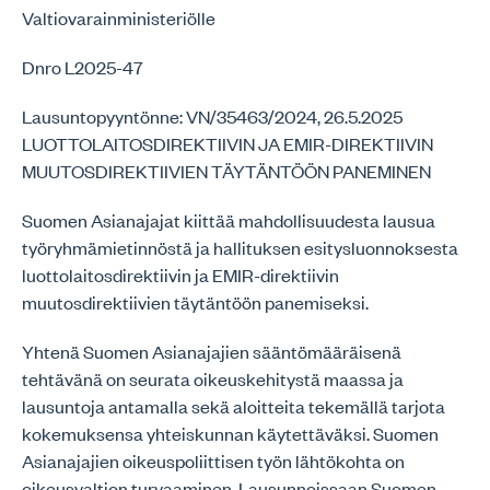
Valtiovarainministeriölle
Dnro L2025-47
Lausuntopyyntönne: VN/35463/2024, 26.5.2025
LUOTTOLAITOSDIREKTIIVIN JA EMIR-DIREKTIIVIN
MUUTOSDIREKTIIVIEN TÄYTÄNTÖÖN PANEMINEN
Suomen Asianajajat kiittää mahdollisuudesta lausua
työryhmämietinnöstä ja hallituksen esitysluonnoksesta
luottolaitosdirektiivin ja EMIR-direktiivin
muutosdirektiivien täytäntöön panemiseksi.
Yhtenä Suomen Asianajajien sääntömääräisenä
tehtävänä on seurata oikeuskehitystä maassa ja
lausuntoja antamalla sekä aloitteita tekemällä tarjota
kokemuksensa yhteiskunnan käytettäväksi. Suomen
Asianajajien oikeuspoliittisen työn lähtökohta on
oikeusvaltion turvaaminen. Lausunnoissaan Suomen