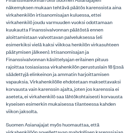
näkemyksen mukaan tehtävä päätös karenssista aina
virkahenkilön irtisanomisajan kuluessa, ettei
virkahenkilö joudu varmuuden vuoksi odottamaan
kuukautta Finanssivalvonnan päätöstä ennen
aloittamistaan valvottavan palveluksessa (eli
esimerkiksi vielä kaksi viikkoa henkilön virkasuhteen
päätymisen jälkeen). Irtisanomisajan ja
Finanssivalvonnan käsittelyajan erilainen pituus
rajoittaa tosiasiassa virkahenkilön perustuslain 18 §:ssä
säädettyjä elinkeinon ja ammatin harjoittamisen
vapauksia. Virkahenkilölle ehdotetaan maksettavaksi
korvausta vain karenssin ajalta, joten jos karenssia ei
aseteta, ei virkahenkilö saa lähtökohtaisesti korvausta
kyseisen esimerkin mukaisessa tilanteessa kahden
viikon jaksolta.
Suomen Asianajajat myös huomauttaa, että
virkahenkilöön sovellettavan mahdollisen karenssiajan