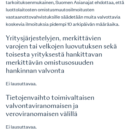
tarkoituksenmukainen, Suomen Asianajat ehdottaa, että
luottolaitosten omistusmuutosilmoitusten
vastaanottovahvistuksille säädetään muita valvottavia
koskevia ilmoituksia pidempi 10 arkipäivän määräaika.
Yritysjärjestelyjen, merkittävien
varojen tai velkojen luovutuksen sekä
toisesta yrityksestä hankittavan
merkittävän omistusosuuden
hankinnan valvonta
Ei lausuttavaa.
Tietojenvaihto toimivaltaisen
valvontaviranomaisen ja
veroviranomaisen välillä
Ei lausuttavaa.