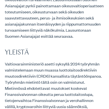
Asianajajat pyrkii painottamaan oikeusvaltioperiaatteen
toteutumiseen, oikeusturvaan sekä oikeuden
saavutettavuuteen, perus- ja ihmisoikeuksien sekä
asianajajakunnan itsenäisyyden ja riippumattomuuden
turvaamiseen liittyviä näkökulmia. Lausuntonaan
Suomen Asianajajat esittää seuraavaa.
YLEISTÄ
Valtiovarainministeriö asetti syksyllä 2024 työryhmän
valmistelemaan muun muassa luottolaitosdirektiivin
muutosdirektiivin (CRD6) kansallista täytäntöönpanoa.
Työryhmän mietintö tältä osin on valmistunut.
Mietinnössä ehdotettavat muutokset koskevat
Finanssivalvonnan oikeutta perua luottolaitoslupa,
tietojenvaihtoa Finanssivalvonnan ja verohallinnon
välillä, kryptovaroihin liittyviä uusia säännöksiä,