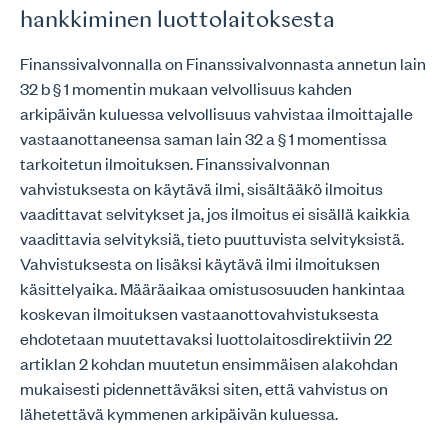
hankkiminen luottolaitoksesta
Finanssivalvonnalla on Finanssivalvonnasta annetun lain
32 b § 1 momentin mukaan velvollisuus kahden
arkipäivän kuluessa velvollisuus vahvistaa ilmoittajalle
vastaanottaneensa saman lain 32 a § 1 momentissa
tarkoitetun ilmoituksen. Finanssivalvonnan
vahvistuksesta on käytävä ilmi, sisältääkö ilmoitus
vaadittavat selvitykset ja, jos ilmoitus ei sisällä kaikkia
vaadittavia selvityksiä, tieto puuttuvista selvityksistä.
Vahvistuksesta on lisäksi käytävä ilmi ilmoituksen
käsittelyaika. Määräaikaa omistusosuuden hankintaa
koskevan ilmoituksen vastaanottovahvistuksesta
ehdotetaan muutettavaksi luottolaitosdirektiivin 22
artiklan 2 kohdan muutetun ensimmäisen alakohdan
mukaisesti pidennettäväksi siten, että vahvistus on
lähetettävä kymmenen arkipäivän kuluessa.