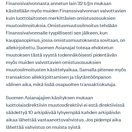
Finanssivalvonnasta annetun lain 32 b §:n mukaan
käsitellään myös muiden Finanssivalvonnan valvottavien
kuin luottolaitosten merkittävien omistusosuuksien
muutosilmoituksia. Omistusmuutosilmoitus tehdään
Finanssivalvonnalle tyypillisesti sen jälkeen, kun
kauppasopimus, jossa omistusmuutoksesta sovitaan, on
allekirjoitettu. Suomen Asianajat toteaa ehdotetun
muutoksen tästä syystä todennäköisesti pidentävän
myös muiden valvottavien omistusosuuksien
muutosilmoitusten käsittelyaikaa. Samalla pitenee myös
transaktion allekirjoittamisen ja täytäntöönpanon
välinen aika, mikä lisää osapuolten transaktiokuluja.
Suomen Asianajajien käsityksen mukaan
luottolaisdirektiivin muutosdirektiivi ei estä direktiivissä
säädettyä 10 arkipäivää lyhyempää kahden arkipäivän
aikaa lähettää vastaanottovahvistus. Jos pidempi aika
lähettää vahvistus on muista syistä