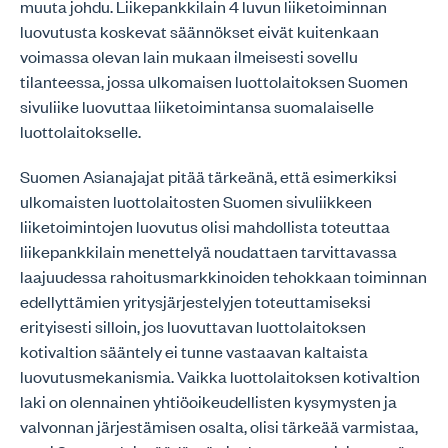
muuta johdu. Liikepankkilain 4 luvun liiketoiminnan
luovutusta koskevat säännökset eivät kuitenkaan
voimassa olevan lain mukaan ilmeisesti sovellu
tilanteessa, jossa ulkomaisen luottolaitoksen Suomen
sivuliike luovuttaa liiketoimintansa suomalaiselle
luottolaitokselle.
Suomen Asianajajat pitää tärkeänä, että esimerkiksi
ulkomaisten luottolaitosten Suomen sivuliikkeen
liiketoimintojen luovutus olisi mahdollista toteuttaa
liikepankkilain menettelyä noudattaen tarvittavassa
laajuudessa rahoitusmarkkinoiden tehokkaan toiminnan
edellyttämien yritysjärjestelyjen toteuttamiseksi
erityisesti silloin, jos luovuttavan luottolaitoksen
kotivaltion sääntely ei tunne vastaavan kaltaista
luovutusmekanismia. Vaikka luottolaitoksen kotivaltion
laki on olennainen yhtiöoikeudellisten kysymysten ja
valvonnan järjestämisen osalta, olisi tärkeää varmistaa,