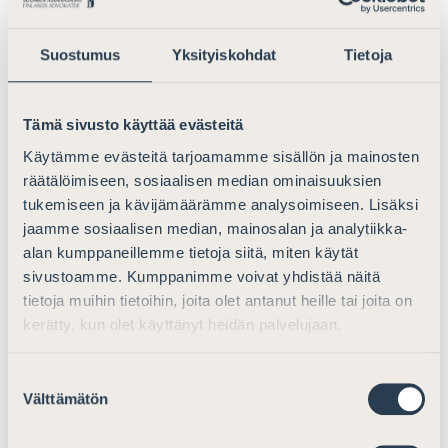
Kestävyyteen liittyvät uudet
Suostumus
Yksityiskohdat
Tietoja
säännökset
Ei lausuttavaa.
Tämä sivusto käyttää evästeitä
Käytämme evästeitä tarjoamamme sisällön ja mainosten
Luottolaitosten valvonta
räätälöimiseen, sosiaalisen median ominaisuuksien
tukemiseen ja kävijämäärämme analysoimiseen. Lisäksi
Ei lausuttavaa.
jaamme sosiaalisen median, mainosalan ja analytiikka-
alan kumppaneillemme tietoja siitä, miten käytät
EU:n vakavaraisuusasetukseen
sivustoamme. Kumppanimme voivat yhdistää näitä
perustuvan kansallisen liikkumavaran
tietoja muihin tietoihin, joita olet antanut heille tai joita on
käyttäminen (artikla 465)
kerätty, kun olet käyttänyt heidän palvelujaan.
Ei lausuttavaa.
Suostumuksen
Välttämätön
valinta
Lisäpääomavaatimukset