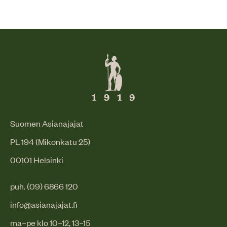
Suomen Asianajajat
PL 194 (Mikonkatu 25)
00101 Helsinki
puh. (09) 6866 120
info@asianajajat.fi
ma–pe klo 10–12, 13–15