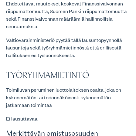
Ehdotettavat muutokset koskevat Finanssivalvonnan
riippumattomuutta, Suomen Pankin riippumattomuutta
sekä Finanssivalvonnan määräämiä hallinnollisia
seuraamuksia.
Valtiovarainministeriö pyytää tällä lausuntopyynnöllä
lausuntoja sekä työryhmämietinnöstä että erillisestä
hallituksen esitysluonnoksesta.
TYÖRYHMÄMIETINTÖ
Toimiluvan peruminen luottolaitoksen osalta, joka on
kykenemätön tai todennäköisesti kykenemätön
jatkamaan toimintaa
Ei lausuttavaa.
Merkittävän omistusosuuden