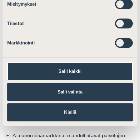
Ei lausuttavaa.
Mieltymykset
Hallinnolliset seuraamukset ja
Tilastot
uhkasakko
Ei lausuttavaa.
Markkinointi
Kolmannen maan luottolaitosten
sivuliikkeet
Salli kaikki
Ei lausuttavaa.
Salli valinta
EMIR
Ei lausuttavaa.
Kiellä
Muut huomiot
ETA-alueen sisämarkkinat mahdollistavat palvelujen