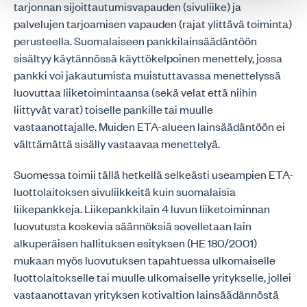
tarjonnan sijoittautumisvapauden (sivuliike) ja
palvelujen tarjoamisen vapauden (rajat ylittävä toiminta)
perusteella. Suomalaiseen pankkilainsäädäntöön
sisältyy käytännössä käyttökelpoinen menettely, jossa
pankki voi jakautumista muistuttavassa menettelyssä
luovuttaa liiketoimintaansa (sekä velat että niihin
liittyvät varat) toiselle pankille tai muulle
vastaanottajalle. Muiden ETA-alueen lainsäädäntöön ei
välttämättä sisälly vastaavaa menettelyä.
Suomessa toimii tällä hetkellä selkeästi useampien ETA-
luottolaitoksen sivuliikkeitä kuin suomalaisia
liikepankkeja. Liikepankkilain 4 luvun liiketoiminnan
luovutusta koskevia säännöksiä sovelletaan lain
alkuperäisen hallituksen esityksen (HE 180/2001)
mukaan myös luovutuksen tapahtuessa ulkomaiselle
luottolaitokselle tai muulle ulkomaiselle yritykselle, jollei
vastaanottavan yrityksen kotivaltion lainsäädännöstä