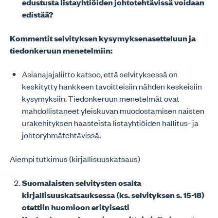
edustusta listayhtiöiden johtotehtävissä voidaan
edistää?
Kommentit selvityksen kysymyksenasetteluun ja
tiedonkeruun menetelmiin:
Asianajajaliitto katsoo, että selvityksessä on
keskitytty hankkeen tavoitteisiin nähden keskeisiin
kysymyksiin. Tiedonkeruun menetelmät ovat
mahdollistaneet yleiskuvan muodostamisen naisten
urakehityksen haasteista listayhtiöiden hallitus- ja
johtoryhmätehtävissä.
Aiempi tutkimus (kirjallisuuskatsaus)
Suomalaisten selvitysten osalta
kirjallisuuskatsauksessa (ks. selvityksen s. 15-18)
otettiin huomioon erityisesti