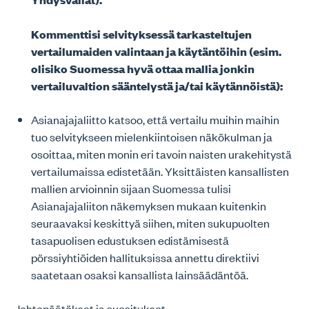
Kommenttisi selvityksessä tarkasteltujen
vertailumaiden valintaan ja käytäntöihin (esim.
olisiko Suomessa hyvä ottaa mallia jonkin
vertailuvaltion sääntelystä ja/tai käytännöistä):
Asianajajaliitto katsoo, että vertailu muihin maihin
tuo selvitykseen mielenkiintoisen näkökulman ja
osoittaa, miten monin eri tavoin naisten urakehitystä
vertailumaissa edistetään. Yksittäisten kansallisten
mallien arvioinnin sijaan Suomessa tulisi
Asianajajaliiton näkemyksen mukaan kuitenkin
seuraavaksi keskittyä siihen, miten sukupuolten
tasapuolisen edustuksen edistämisestä
pörssiyhtiöiden hallituksissa annettu direktiivi
saatetaan osaksi kansallista lainsäädäntöä.
Johtopäätökset ja suositukset