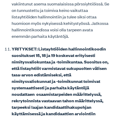
vakiintunut asema suomalaisissa pörssiyhtiöissä. Se
on tunnustettu ja toimiva keino vaikuttaa
listayhtiöiden hallinnointiin ja tulee siksi ottaa
huomioon myös nykyisessä kehitystyössä. Jatkossa
hallinnointikoodissa voisi olla tarpeen avata
enemmän parhaita käytäntöjä.
YRITYKSET: Listayhtiöiden hallinnointikoodin
suositukset 15, 18 ja 19 koskevat erityisesti
nimitysvaliokuntaa ja -toimikuntaa. Suositus on,
että listayhtiöt varmistavat sukupuolten välisen
tasa-arvon edistämiseksi, että
nimitysvaliokunnat ja -toimikunnat toimivat
systemaattisesti ja parhaita käytäntöjä
noudattaen osaamistarpeiden määrittelyssä,
rekrytoinnista vastaavan tahon määrittelyssä,
tarpeeksi laajan kandidaattihakupohjan
käyttämisessä ja kandidaattien arviointiin