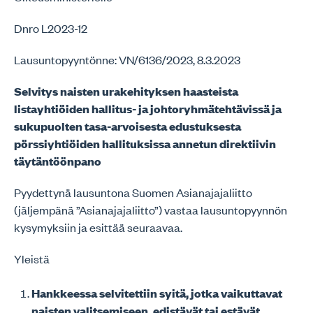
Dnro L2023-12
Lausuntopyyntönne: VN/6136/2023, 8.3.2023
Selvitys naisten urakehityksen haasteista
listayhtiöiden hallitus- ja johtoryhmätehtävissä ja
sukupuolten tasa-arvoisesta edustuksesta
pörssiyhtiöiden hallituksissa annetun direktiivin
täytäntöönpano
Pyydettynä lausuntona Suomen Asianajajaliitto
(jäljempänä ”Asianajajaliitto”) vastaa lausuntopyynnön
kysymyksiin ja esittää seuraavaa.
Yleistä
Hankkeessa selvitettiin syitä, jotka vaikuttavat
naisten valitsemiseen, edistävät tai estävät