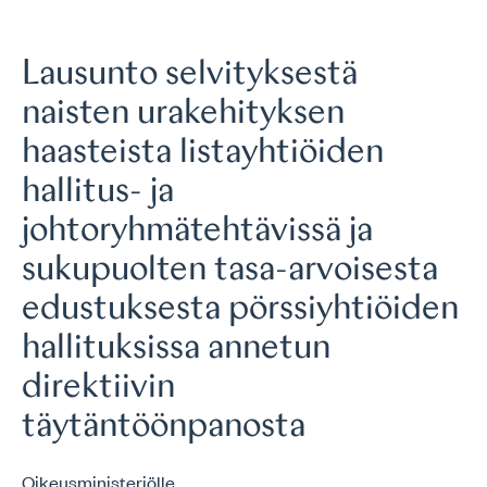
Lausunto selvityksestä
naisten urakehityksen
haasteista listayhtiöiden
hallitus- ja
johtoryhmätehtävissä ja
sukupuolten tasa-arvoisesta
edustuksesta pörssiyhtiöiden
hallituksissa annetun
direktiivin
täytäntöönpanosta
Oikeusministeriölle