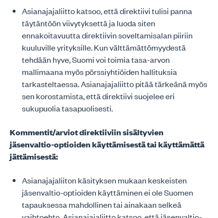
Asianajajaliitto katsoo, että direktiivi tulisi panna
täytäntöön viivytyksettä ja luoda siten
ennakoitavuutta direktiivin soveltamisalan piiriin
kuuluville yrityksille. Kun välttämättömyydestä
tehdään hyve, Suomi voi toimia tasa-arvon
mallimaana myös pörssiyhtiöiden hallituksia
tarkasteltaessa. Asianajajaliitto pitää tärkeänä myös
sen korostamista, että direktiivi suojelee eri
sukupuolia tasapuolisesti.
Kommentit/arviot direktiiviin sisältyvien
jäsenvaltio-optioiden käyttämisestä tai käyttämättä
jättämisestä:
Asianajajaliiton käsityksen mukaan keskeisten
jäsenvaltio-optioiden käyttäminen ei ole Suomen
tapauksessa mahdollinen tai ainakaan selkeä
vaihtoehto. Asianajajaliitto katsoo, että jäsenvaltio-