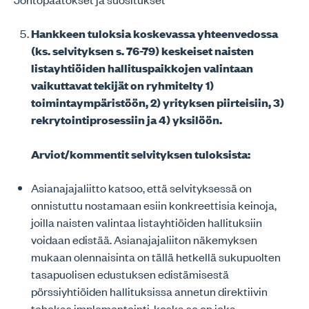
Hankkeen tuloksia koskevassa yhteenvedossa
(ks. selvityksen s. 76-79) keskeiset naisten
listayhtiöiden hallituspaikkojen valintaan
vaikuttavat tekijät on ryhmitelty 1)
toimintaympäristöön, 2) yrityksen piirteisiin, 3)
rekrytointiprosessiin ja 4) yksilöön.
Arviot/kommentit selvityksen tuloksista:
Asianajajaliitto katsoo, että selvityksessä on
onnistuttu nostamaan esiin konkreettisia keinoja,
joilla naisten valintaa listayhtiöiden hallituksiin
voidaan edistää. Asianajajaliiton näkemyksen
mukaan olennaisinta on tällä hetkellä sukupuolten
tasapuolisen edustuksen edistämisestä
pörssiyhtiöiden hallituksissa annetun direktiivin
tehokas implementointi, koska se on joka