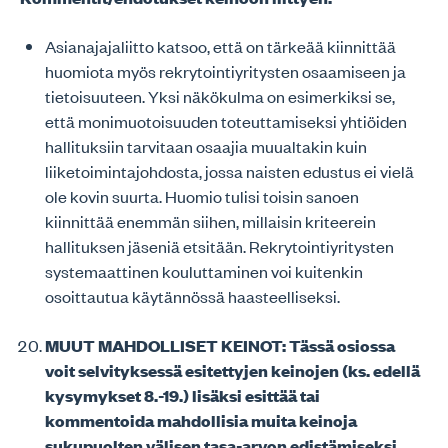
Asianajajaliitto katsoo, että on tärkeää kiinnittää
huomiota myös rekrytointiyritysten osaamiseen ja
tietoisuuteen. Yksi näkökulma on esimerkiksi se,
että monimuotoisuuden toteuttamiseksi yhtiöiden
hallituksiin tarvitaan osaajia muualtakin kuin
liiketoimintajohdosta, jossa naisten edustus ei vielä
ole kovin suurta. Huomio tulisi toisin sanoen
kiinnittää enemmän siihen, millaisin kriteerein
hallituksen jäseniä etsitään. Rekrytointiyritysten
systemaattinen kouluttaminen voi kuitenkin
osoittautua käytännössä haasteelliseksi.
MUUT MAHDOLLISET KEINOT: Tässä osiossa
voit selvityksessä esitettyjen keinojen (ks. edellä
kysymykset 8.-19.) lisäksi esittää tai
kommentoida mahdollisia muita keinoja
sukupuolten välisen tasa-arvon edistämiseksi