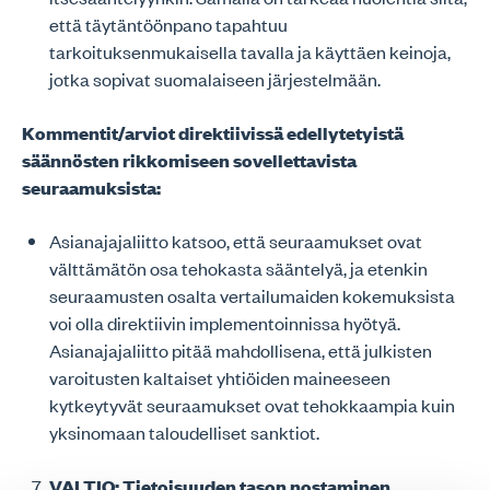
että täytäntöönpano tapahtuu
tarkoituksenmukaisella tavalla ja käyttäen keinoja,
jotka sopivat suomalaiseen järjestelmään.
Kommentit/arviot direktiivissä edellytetyistä
säännösten rikkomiseen sovellettavista
seuraamuksista:
Asianajajaliitto katsoo, että seuraamukset ovat
välttämätön osa tehokasta sääntelyä, ja etenkin
seuraamusten osalta vertailumaiden kokemuksista
voi olla direktiivin implementoinnissa hyötyä.
Asianajajaliitto pitää mahdollisena, että julkisten
varoitusten kaltaiset yhtiöiden maineeseen
kytkeytyvät seuraamukset ovat tehokkaampia kuin
yksinomaan taloudelliset sanktiot.
VALTIO: Tietoisuuden tason nostaminen