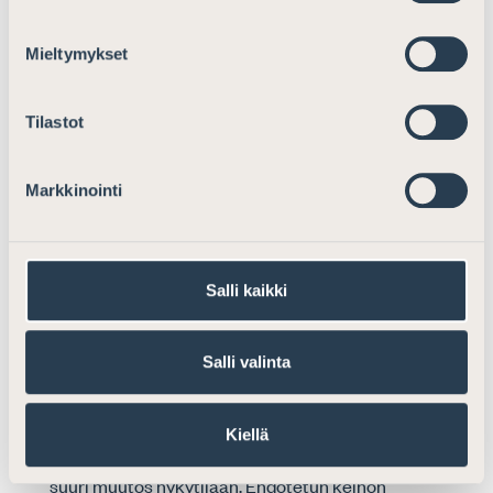
VALTIO: Yrityksille suunnattujen
Mieltymykset
yritysvastuu(raportointi)oppaiden ja
ohjeistusten ajantasaistaminen siten, että ne
Tilastot
sisältävät tietoa johtoryhmien ja hallitusten
monimuotoisuuden ja erityisesti sukupuolten
välisen tasa-arvon ja laajemman
Markkinointi
monimuotoisuuden merkityksestä yrityksen
arvon kasvattamisessa.
Salli kaikki
Melko tärkeä keino
Kommentit/ehdotukset keinoon liittyen:
Salli valinta
Asianajajaliitto kiinnittää huomiota siihen, että
ehdotettu keino voisi tarkoittaa myös muiden kuin
Kiellä
listayhtiöiden ohjeistamista, mikä olisi itsessään
suuri muutos nykytilaan. Ehdotetun keinon