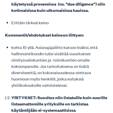
käytetyssä prosessissa (ns. ”due diligence”) niin
kotimaisissa kuin ulkomaisissa hauissa.
Erittäin tärkeä keino
Kommentit/ehdotukset keinoon liittyen:
kohta 10 yllä. Asianajajaliitto katsoo lisäksi, että
hallinnointikoodin tulisi sisältää suositukset
nimitysvaliokuntien ja -toimikuntien omalle
kokoonpanolle. Jos tarkoituksena on lisätä
diversiteettiä, on kokonaisuudessa otettava
huomioon myös henkilöt, jotka esityksiä
yhtiökokouksille valmistelevat.
YRITYKSET: Suositus niin listatuille kuin suurille
listaamattomille yrityksille on tarkistaa
käytäntöjään ei-systemaattisissa