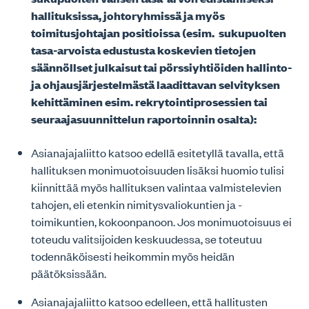
hallituksissa, johtoryhmissä ja myös
toimitusjohtajan positioissa (esim. sukupuolten
tasa-arvoista edustusta koskevien tietojen
säännöllset julkaisut tai pörssiyhtiöiden hallinto-
ja ohjausjärjestelmästä laadittavan selvityksen
kehittäminen esim. rekrytointiprosessien tai
seuraajasuunnittelun raportoinnin osalta):
Asianajajaliitto katsoo edellä esitetyllä tavalla, että
hallituksen monimuotoisuuden lisäksi huomio tulisi
kiinnittää myös hallituksen valintaa valmistelevien
tahojen, eli etenkin nimitysvaliokuntien ja -
toimikuntien, kokoonpanoon. Jos monimuotoisuus ei
toteudu valitsijoiden keskuudessa, se toteutuu
todennäköisesti heikommin myös heidän
päätöksissään.
Asianajajaliitto katsoo edelleen, että hallitusten