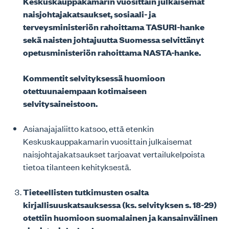
Keskuskauppakamarin vuosittain julkaisemat
naisjohtajakatsaukset, sosiaali- ja
terveysministeriön rahoittama TASURI-hanke
sekä naisten johtajuutta Suomessa selvittänyt
opetusministeriön rahoittama NASTA-hanke.
Kommentit selvityksessä huomioon
otettuunaiempaan kotimaiseen
selvitysaineistoon.
Asianajajaliitto katsoo, että etenkin
Keskuskauppakamarin vuosittain julkaisemat
naisjohtajakatsaukset tarjoavat vertailukelpoista
tietoa tilanteen kehityksestä.
Tieteellisten tutkimusten osalta
kirjallisuuskatsauksessa (ks. selvityksen s. 18-29)
otettiin huomioon suomalainen ja kansainvälinen