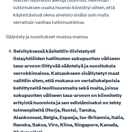
tutkimuksen osalta huomio kiinnittyi siihen, että
käytettävissä oleva aineisto sisälsi osin myös
verrattain vanhaa tutkimustietoa.
Sääntely ja suositukset muissa maissa
Selvityksessä käsiteltiin tiivistetysti
listayhtiöiden hallitusten sukupuolten väliseen
tasa-arvoon liittyvää sääntelyä ja suosituksia
verrokkimaissa. Katsaukseen sisällytetyt maat
valittiin siten, että mukana on vertailukelpoisia
kehittyneitä teollisuusmaita sekä maita, joissa
sukupuolten väliseen tasa-arvoon on kiinnitetty
erityistä huomiota ja sen edistämiseksi on tehty
toimenpiteitä (Norja, Ruotsi, Tanska,
Alankomaat, Belgia, Espanja, Iso-Britannia, Italia,
Ranska, Saksa, Viro, Kiina, Singapore, Kanada,
Yhdysvallat).