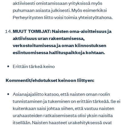
aktiivisesti omistamissaan yrityksissä myös
puhumaan asiasta julkisesti. Myös esimerkiksi
Perheyritysten liitto voisi toimia yhteistyötahona.
MUUT TOIMIJAT: Naisten oma-aloitteisuus ja
aktiivisuus uran rakentamisessa,
verkostoitumisessa ja oman kiinnostuksen
esiintuomisessa hallituspaikkoja kohtaan.
Erittäin tärkeä keino
Kommentit/ehdotukset keinoon liittyen:
Asianajajaliitto katsoo, että naisten oman roolin
tunnistaminen ja tukeminen on erittäin tärkeää. Se ei
kuitenkaan saisi johtaa siihen, että vastuu naisten
urahaasteiden ratkaisemisesta olisi yksin naisilla
itsellään. Naisten haasteet urakehityksessä ovat