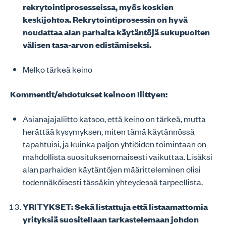
rekrytointiprosesseissa, myös koskien
keskijohtoa. Rekrytointiprosessin on hyvä
noudattaa alan parhaita käytäntöjä sukupuolten
välisen tasa-arvon edistämiseksi.
Melko tärkeä keino
Kommentit/ehdotukset keinoon liittyen:
Asianajajaliitto katsoo, että keino on tärkeä, mutta
herättää kysymyksen, miten tämä käytännössä
tapahtuisi, ja kuinka paljon yhtiöiden toimintaan on
mahdollista suosituksenomaisesti vaikuttaa. Lisäksi
alan parhaiden käytäntöjen määritteleminen olisi
todennäköisesti tässäkin yhteydessä tarpeellista.
YRITYKSET: Sekä listattuja että listaamattomia
yrityksiä suositellaan tarkastelemaan johdon