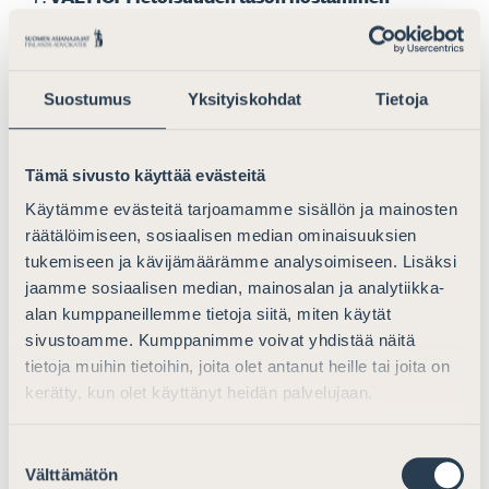
systemaattisesti hoidetun rekrytointiprosessin
eduista yritykselle (sisältäen mm. suositusten
laatiminen tutkimustulosten ja parhaiden
Suostumus
Yksityiskohdat
Tietoja
käytäntöjen pohjalta sekä tarvittaessa
selvityksen rekrytointiyritysten metodologioista,
tavoista ja tekniikoista kandidaattilistojen
Tämä sivusto käyttää evästeitä
koostamisessa).
Käytämme evästeitä tarjoamamme sisällön ja mainosten
räätälöimiseen, sosiaalisen median ominaisuuksien
Melko tärkeä keino
tukemiseen ja kävijämäärämme analysoimiseen. Lisäksi
jaamme sosiaalisen median, mainosalan ja analytiikka-
Kommentit/ehdotukset keinoon liittyen:
alan kumppaneillemme tietoja siitä, miten käytät
sivustoamme. Kumppanimme voivat yhdistää näitä
Asianajajaliitto katsoo, että mainittu keino on
tietoja muihin tietoihin, joita olet antanut heille tai joita on
itsessään tärkeä, mutta sen toteutus vaatii
kerätty, kun olet käyttänyt heidän palvelujaan.
systemaattista suunnittelua ja riittävästi resursseja.
Huomiota tulisi kiinnittää enemmän myös
Suostumuksen
rekrytoinnin taustalla vaikuttaviin asenteisiin ja
Välttämätön
valinta
mahdollisiin alitajuisiin syihin.