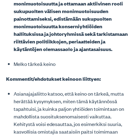
monimuotoisuutta ja ottamaan aktiivinen rooli
sukupuolten välisen monimuotoisuuden
painottamiseksi, edistämään sukupuolten
monimuotoisuutta konserniyhtiöiden
hallituksissa ja johtoryhmissä sekä tarkistamaan
riittävien politiikkojen, periaatteiden ja
käytäntöjen olemassaolo ja ajantasaisuus.
Melko tärkeä keino
Kommentit/ehdotukset keinoon liittyen:
Asianajajaliitto katsoo, että keino on tärkeä, mutta
herättää kysymyksen, miten tämä käytännössä
tapahtuisi, ja kuinka paljon yhtiöiden toimintaan on
mahdollista suosituksenomaisesti vaikuttaa.
Kehitystä voisi edesauttaa, jos esimerkiksi suuria,
kasvollisia omistajia saataisiin paitsi toimimaan