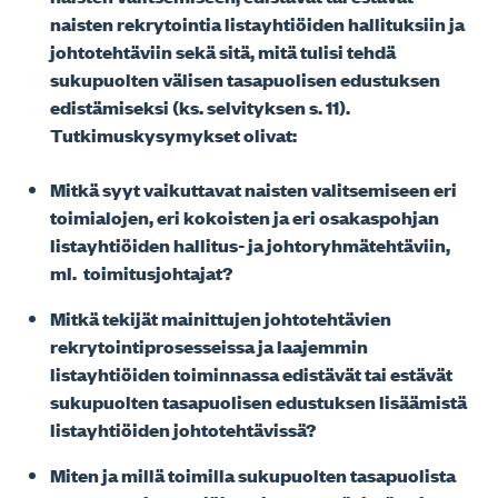
naisten rekrytointia listayhtiöiden hallituksiin ja
johtotehtäviin sekä sitä, mitä tulisi tehdä
sukupuolten välisen tasapuolisen edustuksen
edistämiseksi (ks. selvityksen s. 11).
Tutkimuskysymykset olivat:
Mitkä syyt vaikuttavat naisten valitsemiseen eri
toimialojen, eri kokoisten ja eri osakaspohjan
listayhtiöiden hallitus- ja johtoryhmätehtäviin,
ml. toimitusjohtajat?
Mitkä tekijät mainittujen johtotehtävien
rekrytointiprosesseissa ja laajemmin
listayhtiöiden toiminnassa edistävät tai estävät
sukupuolten tasapuolisen edustuksen lisäämistä
listayhtiöiden johtotehtävissä?
Miten ja millä toimilla sukupuolten tasapuolista