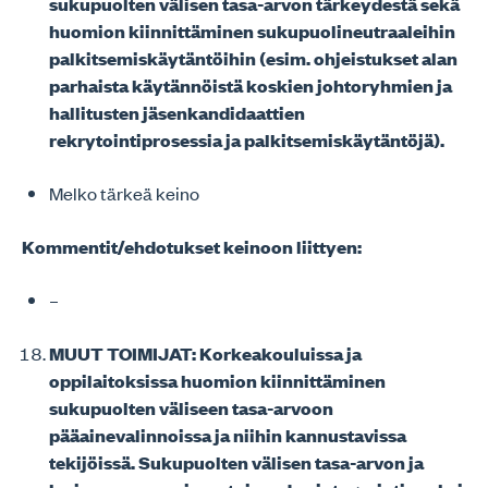
sukupuolten välisen tasa-arvon tärkeydestä sekä
huomion kiinnittäminen sukupuolineutraaleihin
palkitsemiskäytäntöihin (esim. ohjeistukset alan
parhaista käytännöistä koskien johtoryhmien ja
hallitusten jäsenkandidaattien
rekrytointiprosessia ja palkitsemiskäytäntöjä).
Melko tärkeä keino
Kommentit/ehdotukset keinoon liittyen:
–
MUUT TOIMIJAT: Korkeakouluissa ja
oppilaitoksissa huomion kiinnittäminen
sukupuolten väliseen tasa-arvoon
pääainevalinnoissa ja niihin kannustavissa
tekijöissä. Sukupuolten välisen tasa-arvon ja