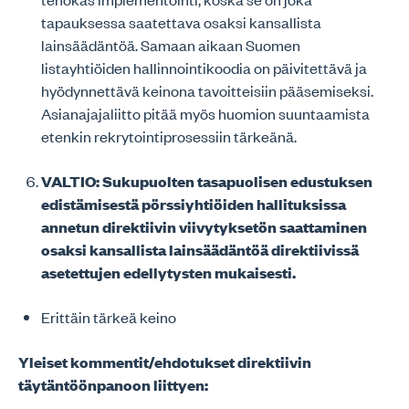
tapauksessa saatettava osaksi kansallista
lainsäädäntöä. Samaan aikaan Suomen
listayhtiöiden hallinnointikoodia on päivitettävä ja
hyödynnettävä keinona tavoitteisiin pääsemiseksi.
Asianajajaliitto pitää myös huomion suuntaamista
etenkin rekrytointiprosessiin tärkeänä.
VALTIO: Sukupuolten tasapuolisen edustuksen
edistämisestä pörssiyhtiöiden hallituksissa
annetun direktiivin viivytyksetön saattaminen
osaksi kansallista lainsäädäntöä direktiivissä
asetettujen edellytysten mukaisesti.
Erittäin tärkeä keino
Yleiset kommentit/ehdotukset direktiivin
täytäntöönpanoon liittyen: