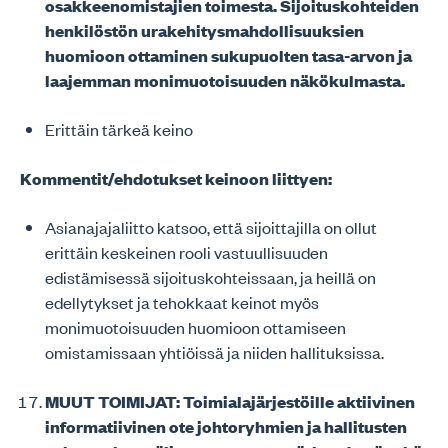
osakkeenomistajien toimesta. Sijoituskohteiden
henkilöstön urakehitysmahdollisuuksien
huomioon ottaminen sukupuolten tasa-arvon ja
laajemman monimuotoisuuden näkökulmasta.
Erittäin tärkeä keino
Kommentit/ehdotukset keinoon liittyen:
Asianajajaliitto katsoo, että sijoittajilla on ollut
erittäin keskeinen rooli vastuullisuuden
edistämisessä sijoituskohteissaan, ja heillä on
edellytykset ja tehokkaat keinot myös
monimuotoisuuden huomioon ottamiseen
omistamissaan yhtiöissä ja niiden hallituksissa.
MUUT TOIMIJAT: Toimialajärjestöille aktiivinen
informatiivinen ote johtoryhmien ja hallitusten