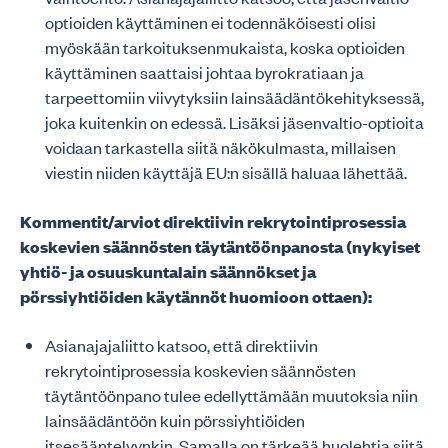
optioiden käyttäminen ei todennäköisesti olisi
myöskään tarkoituksenmukaista, koska optioiden
käyttäminen saattaisi johtaa byrokratiaan ja
tarpeettomiin viivytyksiin lainsäädäntökehityksessä,
joka kuitenkin on edessä. Lisäksi jäsenvaltio-optioita
voidaan tarkastella siitä näkökulmasta, millaisen
viestin niiden käyttäjä EU:n sisällä haluaa lähettää.
Kommentit/arviot direktiivin rekrytointiprosessia
koskevien säännösten täytäntöönpanosta (nykyiset
yhtiö- ja osuuskuntalain säännökset ja
pörssiyhtiöiden käytännöt huomioon ottaen):
Asianajajaliitto katsoo, että direktiivin
rekrytointiprosessia koskevien säännösten
täytäntöönpano tulee edellyttämään muutoksia niin
lainsäädäntöön kuin pörssiyhtiöiden
itsesääntelyynkin. Samalla on tärkeää huolehtia siitä,