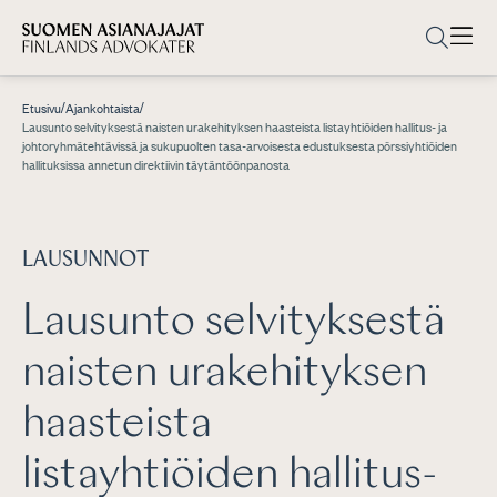
/
/
Etusivu
Ajankohtaista
Lausunto selvityksestä naisten urakehityksen haasteista listayhtiöiden hallitus- ja
johtoryhmätehtävissä ja sukupuolten tasa-arvoisesta edustuksesta pörssiyhtiöiden
hallituksissa annetun direktiivin täytäntöönpanosta
LAUSUNNOT
Lausunto selvityksestä
naisten urakehityksen
haasteista
listayhtiöiden hallitus-