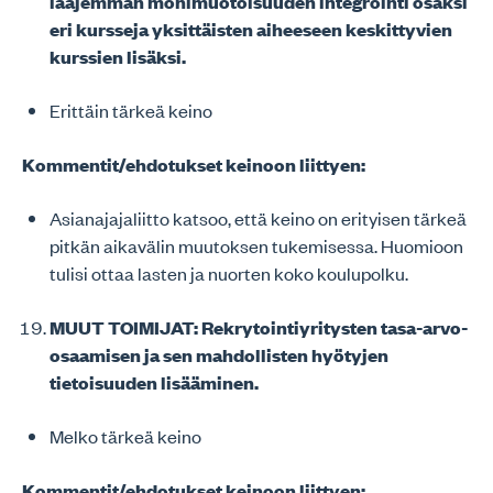
laajemman monimuotoisuuden integrointi osaksi
eri kursseja yksittäisten aiheeseen keskittyvien
kurssien lisäksi.
Erittäin tärkeä keino
Kommentit/ehdotukset keinoon liittyen:
Asianajajaliitto katsoo, että keino on erityisen tärkeä
pitkän aikavälin muutoksen tukemisessa. Huomioon
tulisi ottaa lasten ja nuorten koko koulupolku.
MUUT TOIMIJAT: Rekrytointiyritysten tasa-arvo-
osaamisen ja sen mahdollisten hyötyjen
tietoisuuden lisääminen.
Melko tärkeä keino
Kommentit/ehdotukset keinoon liittyen: