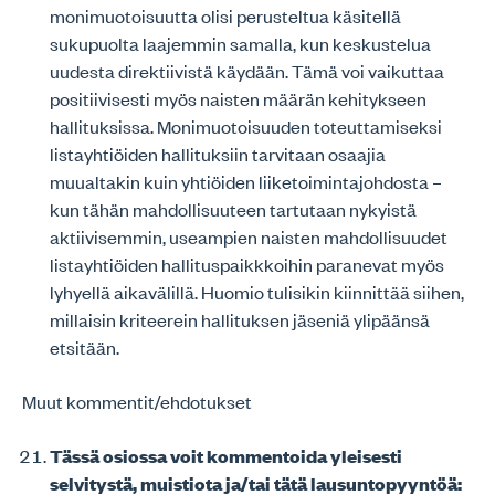
monimuotoisuutta olisi perusteltua käsitellä
sukupuolta laajemmin samalla, kun keskustelua
uudesta direktiivistä käydään. Tämä voi vaikuttaa
positiivisesti myös naisten määrän kehitykseen
hallituksissa. Monimuotoisuuden toteuttamiseksi
listayhtiöiden hallituksiin tarvitaan osaajia
muualtakin kuin yhtiöiden liiketoimintajohdosta –
kun tähän mahdollisuuteen tartutaan nykyistä
aktiivisemmin, useampien naisten mahdollisuudet
listayhtiöiden hallituspaikkkoihin paranevat myös
lyhyellä aikavälillä. Huomio tulisikin kiinnittää siihen,
millaisin kriteerein hallituksen jäseniä ylipäänsä
etsitään.
Muut kommentit/ehdotukset
Tässä osiossa voit kommentoida yleisesti
selvitystä, muistiota ja/tai tätä lausuntopyyntöä: