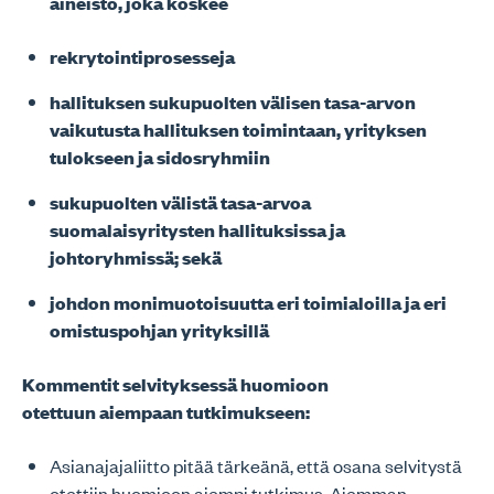
aineisto, joka koskee
rekrytointiprosesseja
hallituksen sukupuolten välisen tasa-arvon
vaikutusta hallituksen toimintaan, yrityksen
tulokseen ja sidosryhmiin
sukupuolten välistä tasa-arvoa
suomalaisyritysten hallituksissa ja
johtoryhmissä; sekä
johdon monimuotoisuutta eri toimialoilla ja eri
omistuspohjan yrityksillä
Kommentit selvityksessä huomioon
otettuun aiempaan tutkimukseen:
Asianajajaliitto pitää tärkeänä, että osana selvitystä
otettiin huomioon aiempi tutkimus. Aiemman