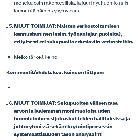
monelta osin rakenteellisia, ja juuri nyt huomio tulisi
kiinnittää näihin kysymyksiin.
MUUT TOIMIJAT: Naisten verkostoitumisen
kannustaminen (esim. työnantajan puolelta),
erityisesti eri sukupuolia edustaviin verkostoihin.
Melko tärkeä keino
Kommentit/ehdotukset keinoon liittyen:
–
MUUT TOIMIJAT: Sukupuolten välisen tasa-
arvon ja laajemman monimuotoisuuden
huomioiminen sijoituskohteiden hallituksissa ja
johtoryhmissä sekä rekrytointiprosessin
systemaattisuuden tason analysointi