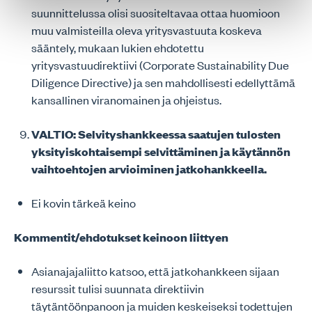
suunnittelussa olisi suositeltavaa ottaa huomioon
muu valmisteilla oleva yritysvastuuta koskeva
sääntely, mukaan lukien ehdotettu
yritysvastuudirektiivi (Corporate Sustainability Due
Diligence Directive) ja sen mahdollisesti edellyttämä
kansallinen viranomainen ja ohjeistus.
VALTIO: Selvityshankkeessa saatujen tulosten
yksityiskohtaisempi selvittäminen ja käytännön
vaihtoehtojen arvioiminen jatkohankkeella.
Ei kovin tärkeä keino
Kommentit/ehdotukset keinoon liittyen
Asianajajaliitto katsoo, että jatkohankkeen sijaan
resurssit tulisi suunnata direktiivin
täytäntöönpanoon ja muiden keskeiseksi todettujen