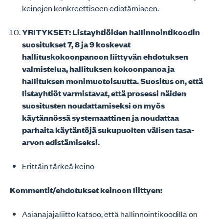
keinojen konkreettiseen edistämiseen.
YRITYKSET: Listayhtiöiden hallinnointikoodin
suositukset 7, 8 ja 9 koskevat
hallituskokoonpanoon liittyvän ehdotuksen
valmistelua, hallituksen kokoonpanoa ja
hallituksen monimuotoisuutta. Suositus on, että
listayhtiöt varmistavat, että prosessi näiden
suositusten noudattamiseksi on myös
käytännössä systemaattinen ja noudattaa
parhaita käytäntöjä sukupuolten välisen tasa-
arvon edistämiseksi.
Erittäin tärkeä keino
Kommentit/ehdotukset keinoon liittyen:
Asianajajaliitto katsoo, että hallinnointikoodilla on