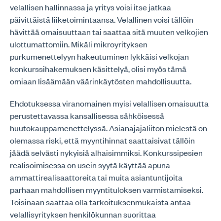
velallisen hallinnassa ja yritys voisi itse jatkaa
päivittäistä liiketoimintaansa. Velallinen voisi tällöin
hävittää omaisuuttaan tai saattaa sitä muuten velkojien
ulottumattomiin. Mikäli mikroyrityksen
purkumenettelyyn hakeutuminen lykkäisi velkojan
konkurssihakemuksen käsittelyä, olisi myös tämä
omiaan lisäämään väärinkäytösten mahdollisuutta.
Ehdotuksessa viranomainen myisi velallisen omaisuutta
perustettavassa kansallisessa sähköisessä
huutokauppamenettelyssä. Asianajajaliiton mielestä on
olemassa riski, että myyntihinnat saattaisivat tällöin
jäädä selvästi nykyisiä alhaisimmiksi. Konkurssipesien
realisoimisessa on usein syytä käyttää apuna
ammattirealisaattoreita tai muita asiantuntijoita
parhaan mahdollisen myyntituloksen varmistamiseksi.
Toisinaan saattaa olla tarkoituksenmukaista antaa
velallisyrityksen henkilökunnan suorittaa