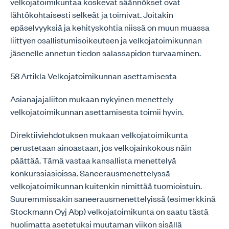
velkojatoimikuntaa koskevat säännökset ovat
lähtökohtaisesti selkeät ja toimivat. Joitakin
epäselvyyksiä ja kehityskohtia niissä on muun muassa
liittyen osallistumisoikeuteen ja velkojatoimikunnan
jäsenelle annetun tiedon salassapidon turvaaminen.
58 Artikla Velkojatoimikunnan asettamisesta
Asianajajaliiton mukaan nykyinen menettely
velkojatoimikunnan asettamisesta toimii hyvin.
Direktiiviehdotuksen mukaan velkojatoimikunta
perustetaan ainoastaan, jos velkojainkokous näin
päättää. Tämä vastaa kansallista menettelyä
konkurssiasioissa. Saneerausmenettelyssä
velkojatoimikunnan kuitenkin nimittää tuomioistuin.
Suuremmissakin saneerausmenettelyissä (esimerkkinä
Stockmann Oyj Abp) velkojatoimikunta on saatu tästä
huolimatta asetetuksi muutaman viikon sisällä