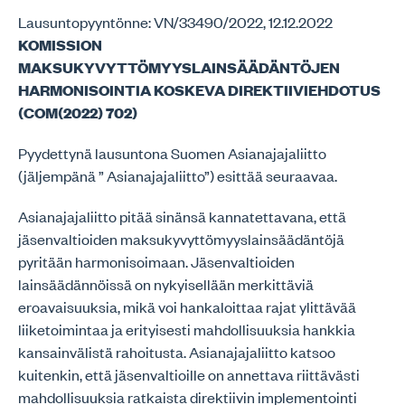
Lausuntopyyntönne: VN/33490/2022, 12.12.2022
KOMISSION
MAKSUKYVYTTÖMYYSLAINSÄÄDÄNTÖJEN
HARMONISOINTIA KOSKEVA DIREKTIIVIEHDOTUS
(COM(2022) 702)
Pyydettynä lausuntona Suomen Asianajajaliitto
(jäljempänä ” Asianajajaliitto”) esittää seuraavaa.
Asianajajaliitto pitää sinänsä kannatettavana, että
jäsenvaltioiden maksukyvyttömyyslainsäädäntöjä
pyritään harmonisoimaan. Jäsenvaltioiden
lainsäädännöissä on nykyisellään merkittäviä
eroavaisuuksia, mikä voi hankaloittaa rajat ylittävää
liiketoimintaa ja erityisesti mahdollisuuksia hankkia
kansainvälistä rahoitusta. Asianajajaliitto katsoo
kuitenkin, että jäsenvaltioille on annettava riittävästi
mahdollisuuksia ratkaista direktiivin implementointi