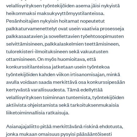
velallisyrityksen työntekijöiden asema jäisi nykyistä
heikommaksi maksukyvyttömyystilanteissa.
Pesänhoitajien nykyisin hoitamat nopeutetut
palkkaturvamenettelyt ovat usein vaativia prosesseja
palkkasaatavien ja sovellettavien työehtosopimusten
selvittämisineen, palkkalaskelmien teettämisineen,
tulorekisteri-ilmoituksineen sekä vakuutusten
ottamisineen. On myös huomioitava, että
konkurssitilanteissa jatketaan usein työntekoa
työntekijöiden kahden viikon irtisanomisajan, minkä
avulla voidaan saada merkittävä osa konkurssipesään
kertyvästä varallisuudesta. Tämä edellyttää
velallisyrityksen toiminnan tuntemista, työntekijöiden
aktiivista ohjeistamista sekä tarkoituksenmukaisia
liiketoiminnallisia ratkaisuja.
Asianajajaliitto pitää merkittävänä riskinä ehdotusta,
jonka mukaan omaisuus pysyisi pääsääntöisesti