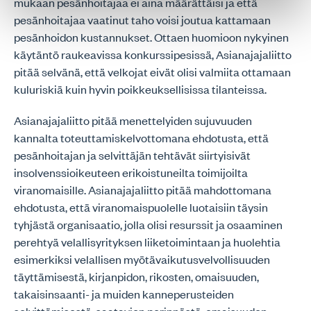
mukaan pesänhoitajaa ei aina määrättäisi ja että
pesänhoitajaa vaatinut taho voisi joutua kattamaan
pesänhoidon kustannukset. Ottaen huomioon nykyinen
käytäntö raukeavissa konkurssipesissä, Asianajajaliitto
pitää selvänä, että velkojat eivät olisi valmiita ottamaan
kuluriskiä kuin hyvin poikkeuksellisissa tilanteissa.
Asianajajaliitto pitää menettelyiden sujuvuuden
kannalta toteuttamiskelvottomana ehdotusta, että
pesänhoitajan ja selvittäjän tehtävät siirtyisivät
insolvenssioikeuteen erikoistuneilta toimijoilta
viranomaisille. Asianajajaliitto pitää mahdottomana
ehdotusta, että viranomaispuolelle luotaisiin täysin
tyhjästä organisaatio, jolla olisi resurssit ja osaaminen
perehtyä velallisyrityksen liiketoimintaan ja huolehtia
esimerkiksi velallisen myötävaikutusvelvollisuuden
täyttämisestä, kirjanpidon, rikosten, omaisuuden,
takaisinsaanti- ja muiden kanneperusteiden