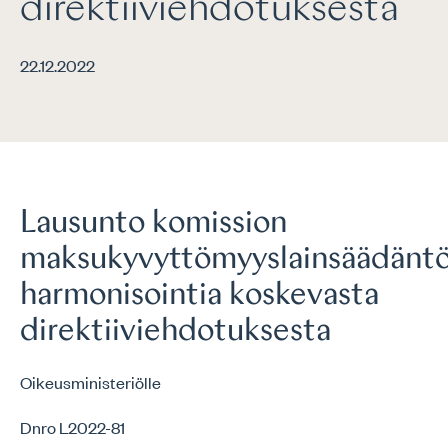
direktiiviehdotuksesta
22.12.2022
Lausunto komission
maksukyvyttömyyslainsäädäntö
harmonisointia koskevasta
direktiiviehdotuksesta
Oikeusministeriölle
Dnro L2022-81