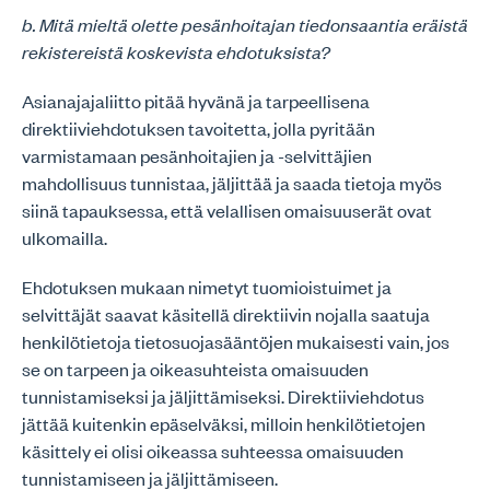
b. Mitä mieltä olette pesänhoitajan tiedonsaantia eräistä
rekistereistä koskevista ehdotuksista?
Asianajajaliitto pitää hyvänä ja tarpeellisena
direktiiviehdotuksen tavoitetta, jolla pyritään
varmistamaan pesänhoitajien ja -selvittäjien
mahdollisuus tunnistaa, jäljittää ja saada tietoja myös
siinä tapauksessa, että velallisen omaisuuserät ovat
ulkomailla.
Ehdotuksen mukaan nimetyt tuomioistuimet ja
selvittäjät saavat käsitellä direktiivin nojalla saatuja
henkilötietoja tietosuojasääntöjen mukaisesti vain, jos
se on tarpeen ja oikeasuhteista omaisuuden
tunnistamiseksi ja jäljittämiseksi. Direktiiviehdotus
jättää kuitenkin epäselväksi, milloin henkilötietojen
käsittely ei olisi oikeassa suhteessa omaisuuden
tunnistamiseen ja jäljittämiseen.