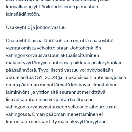
kansalliseen yhtiöoikeudelliseen ja muuhun
lainsäädäntöön.
Osakeyhtiö ja johdon vastuu
Osakeyhtiölaissa lähtökohtana on, että osakeyhtiö
vastaa omista velvoitteistaan. Johtohenkilön
vahingonkorvausvastuun aktualisoituminen
maksukyvyttömyystilanteissa poikkeaa osakeyhtiölain
pääsäännöstä. Tyypillisesti vastuu voi nykyisellään
aktualisoitua OYL 20:23 §:n mukaisissa tilanteissa, joissa
oman pääoman menettämistä koskevan ilmoituksen
laiminlyönti ja yhtiön sitä seurannut merkittävä
lisävelkaantuminen voi johtaa hallituksen
vahingonkorvausvastuuseen velkojalle aiheutetusta
vahingossa. Oman pääoman menettäminen ei
kuitenkaan suoraan liity maksukyvyttömyyteen.