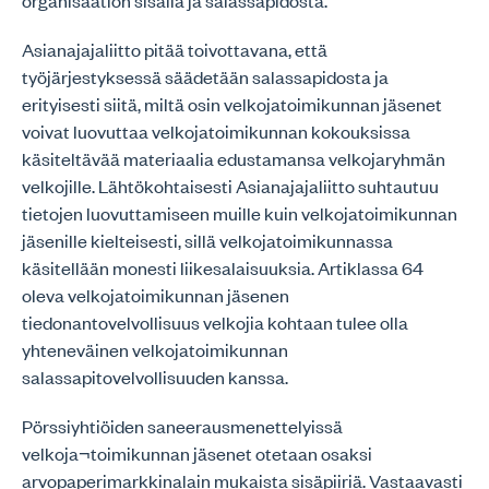
organisaation sisällä ja salassapidosta.
Asianajajaliitto pitää toivottavana, että
työjärjestyksessä säädetään salassapidosta ja
erityisesti siitä, miltä osin velkojatoimikunnan jäsenet
voivat luovuttaa velkojatoimikunnan kokouksissa
käsiteltävää materiaalia edustamansa velkojaryhmän
velkojille. Lähtökohtaisesti Asianajajaliitto suhtautuu
tietojen luovuttamiseen muille kuin velkojatoimikunnan
jäsenille kielteisesti, sillä velkojatoimikunnassa
käsitellään monesti liikesalaisuuksia. Artiklassa 64
oleva velkojatoimikunnan jäsenen
tiedonantovelvollisuus velkojia kohtaan tulee olla
yhteneväinen velkojatoimikunnan
salassapitovelvollisuuden kanssa.
Pörssiyhtiöiden saneerausmenettelyissä
velkoja¬toimikunnan jäsenet otetaan osaksi
arvopaperimarkkinalain mukaista sisäpiiriä. Vastaavasti