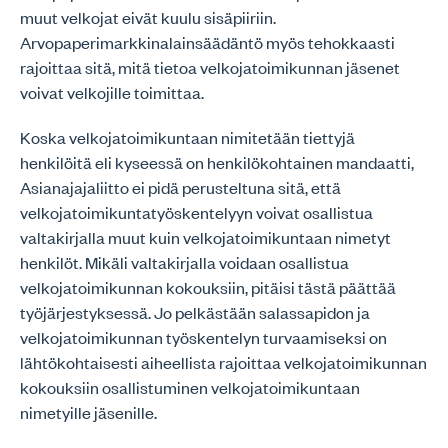
muut velkojat eivät kuulu sisäpiiriin.
Arvopaperimarkkinalainsäädäntö myös tehokkaasti
rajoittaa sitä, mitä tietoa velkojatoimikunnan jäsenet
voivat velkojille toimittaa.
Koska velkojatoimikuntaan nimitetään tiettyjä
henkilöitä eli kyseessä on henkilökohtainen mandaatti,
Asianajajaliitto ei pidä perusteltuna sitä, että
velkojatoimikuntatyöskentelyyn voivat osallistua
valtakirjalla muut kuin velkojatoimikuntaan nimetyt
henkilöt. Mikäli valtakirjalla voidaan osallistua
velkojatoimikunnan kokouksiin, pitäisi tästä päättää
työjärjestyksessä. Jo pelkästään salassapidon ja
velkojatoimikunnan työskentelyn turvaamiseksi on
lähtökohtaisesti aiheellista rajoittaa velkojatoimikunnan
kokouksiin osallistuminen velkojatoimikuntaan
nimetyille jäsenille.