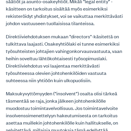
säätiöt ja asunto-osakeyhtiöt. Mikäli ”legal entity” -
käsitteen on tarkoitus sisältää myös esimerkiksi
rekisteröidyt yhdistykset, voi se vaikuttaa merkittävästi
johdon vastuuseen tuollaisissa tilanteissa.
Direktiiviehdotuksen mukaan ”directors”-käsitettä on
tulkittava laajasti. Osakeyhtiölaki ei tunne esimerkiksi
työsuhteisten johtajien vahingonkorvausvastuuta, vaan
heihin soveltuu lähtökohtaisesti työsopimuslaki.
Direktiiviehdotus voi laajentaa merkittävästi
työsuhteessa olevien johtohenkilöiden vastuuta
suhteessa niin yhtiöön kuin ulkopuolisiin.
Maksukyvyttömyyden (”insolvent”) osalta olisi tärkeä
täsmentää se raja, jonka jälkeen johtohenkilölle
muodostuu toimintavelvollisuus. Jos toimintavelvoite
insolvenssimenettelyyn hakeutumisesta on tarkoitus
asettaa muillekin johtohenkilölle kuin hallitukselle, on
selvitettävä, millaisia muutoksia tämä edellyttää