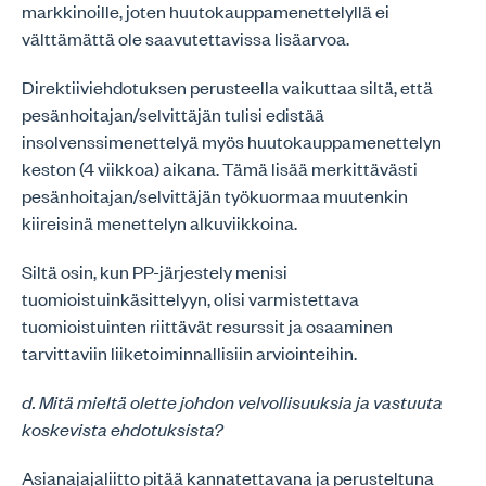
markkinoille, joten huutokauppamenettelyllä ei
välttämättä ole saavutettavissa lisäarvoa.
Direktiiviehdotuksen perusteella vaikuttaa siltä, että
pesänhoitajan/selvittäjän tulisi edistää
insolvenssimenettelyä myös huutokauppamenettelyn
keston (4 viikkoa) aikana. Tämä lisää merkittävästi
pesänhoitajan/selvittäjän työkuormaa muutenkin
kiireisinä menettelyn alkuviikkoina.
Siltä osin, kun PP-järjestely menisi
tuomioistuinkäsittelyyn, olisi varmistettava
tuomioistuinten riittävät resurssit ja osaaminen
tarvittaviin liiketoiminnallisiin arviointeihin.
d. Mitä mieltä olette johdon velvollisuuksia ja vastuuta
koskevista ehdotuksista?
Asianajajaliitto pitää kannatettavana ja perusteltuna