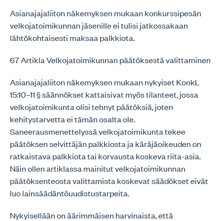
Asianajajaliiton näkemyksen mukaan konkurssipesän
velkojatoimikunnan jäsenille ei tulisi jatkossakaan
lähtökohtaisesti maksaa palkkiota.
67 Artikla Velkojatoimikunnan päätöksestä valittaminen
Asianajajaliiton näkemyksen mukaan nykyiset KonkL
15:10–11 § säännökset kattaisivat myös tilanteet, jossa
velkojatoimikunta olisi tehnyt päätöksiä, joten
kehitystarvetta ei tämän osalta ole.
Saneerausmenettelyssä velkojatoimikunta tekee
päätöksen selvittäjän palkkiosta ja käräjäoikeuden on
ratkaistava palkkiota tai korvausta koskeva riita-asia.
Näin ollen artiklassa mainitut velkojatoimikunnan
päätöksenteosta valittamista koskevat säädökset eivät
luo lainsäädäntöuudistustarpeita.
Nykyisellään on äärimmäisen harvinaista, että