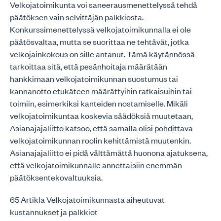
Velkojatoimikunta voi saneerausmenettelyssä tehdä
päätöksen vain selvittäjän palkkiosta.
Konkurssimenettelyssä velkojatoimikunnalla ei ole
päätösvaltaa, mutta se suorittaa ne tehtävät, jotka
velkojainkokous on sille antanut. Tämä käytännössä
tarkoittaa sitä, että pesänhoitaja määrätään
hankkimaan velkojatoimikunnan suostumus tai
kannanotto etukäteen määrättyihin ratkaisuihin tai
toimiin, esimerkiksi kanteiden nostamiselle. Mikäli
velkojatoimikuntaa koskevia säädöksiä muutetaan,
Asianajajaliitto katsoo, että samalla olisi pohdittava
velkojatoimikunnan roolin kehittämistä muutenkin.
Asianajajaliitto ei pidä välttämättä huonona ajatuksena,
että velkojatoimikunnalle annettaisiin enemmän
päätöksentekovaltuuksia.
65 Artikla Velkojatoimikunnasta aiheutuvat
kustannukset ja palkkiot