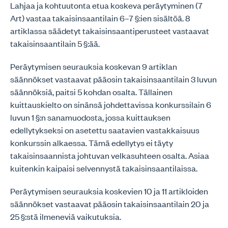
Lahjaa ja kohtuutonta etua koskeva peräytyminen (7
Art) vastaa takaisinsaantilain 6–7 §:ien sisältöä. 8
artiklassa säädetyt takaisinsaantiperusteet vastaavat
takaisinsaantilain 5 §:ää.
Peräytymisen seurauksia koskevan 9 artiklan
säännökset vastaavat pääosin takaisinsaantilain 3 luvun
säännöksiä, paitsi 5 kohdan osalta. Tällainen
kuittauskielto on sinänsä johdettavissa konkurssilain 6
luvun 1 §:n sanamuodosta, jossa kuittauksen
edellytykseksi on asetettu saatavien vastakkaisuus
konkurssin alkaessa. Tämä edellytys ei täyty
takaisinsaannista johtuvan velkasuhteen osalta. Asiaa
kuitenkin kaipaisi selvennystä takaisinsaantilaissa.
Peräytymisen seurauksia koskevien 10 ja 11 artikloiden
säännökset vastaavat pääosin takaisinsaantilain 20 ja
25 §:stä ilmeneviä vaikutuksia.