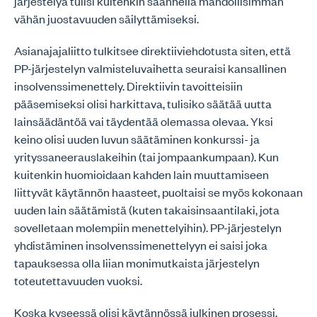
järjestelyä tulisi kuitenkin säännellä mahdollisimman
vähän juostavuuden säilyttämiseksi.
Asianajajaliitto tulkitsee direktiiviehdotusta siten, että
PP-järjestelyn valmisteluvaihetta seuraisi kansallinen
insolvenssimenettely. Direktiivin tavoitteisiin
pääsemiseksi olisi harkittava, tulisiko säätää uutta
lainsäädäntöä vai täydentää olemassa olevaa. Yksi
keino olisi uuden luvun säätäminen konkurssi- ja
yrityssaneerauslakeihin (tai jompaankumpaan). Kun
kuitenkin huomioidaan kahden lain muuttamiseen
liittyvät käytännön haasteet, puoltaisi se myös kokonaan
uuden lain säätämistä (kuten takaisinsaantilaki, jota
sovelletaan molempiin menettelyihin). PP-järjestelyn
yhdistäminen insolvenssimenettelyyn ei saisi joka
tapauksessa olla liian monimutkaista järjestelyn
toteutettavuuden vuoksi.
Koska kyseessä olisi käytännössä julkinen prosessi,