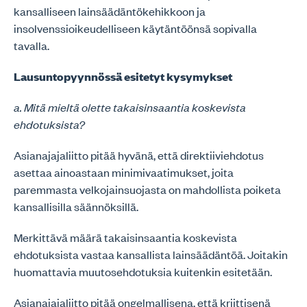
kansalliseen lainsäädäntökehikkoon ja
insolvenssioikeudelliseen käytäntöönsä sopivalla
tavalla.
Lausuntopyynnössä esitetyt kysymykset
a. Mitä mieltä olette takaisinsaantia koskevista
ehdotuksista?
Asianajajaliitto pitää hyvänä, että direktiiviehdotus
asettaa ainoastaan minimivaatimukset, joita
paremmasta velkojainsuojasta on mahdollista poiketa
kansallisilla säännöksillä.
Merkittävä määrä takaisinsaantia koskevista
ehdotuksista vastaa kansallista lainsäädäntöä. Joitakin
huomattavia muutosehdotuksia kuitenkin esitetään.
Asianajajaliitto pitää ongelmallisena, että kriittisenä