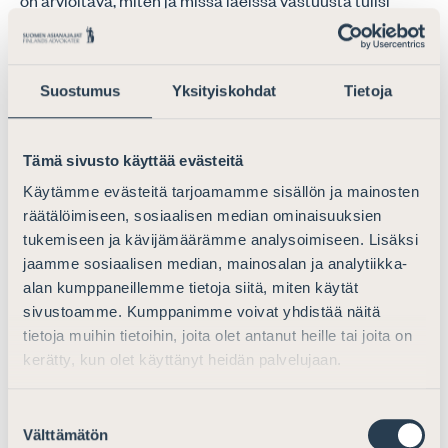
on arvioitava, miten ja missä laeissa vastuusta tulisi
säätää.
e. Mitä mieltä olette mikroyritysten purkumenettelyä
Suostumus
Yksityiskohdat
Tietoja
koskevista ehdotuksista? (38–57 artikla)
Asianajajaliitto pitää ehdotusta mikroyritysten
Tämä sivusto käyttää evästeitä
purkumenettelystä toteuttamiskelvottomana.
Käytämme evästeitä tarjoamamme sisällön ja mainosten
Valtaosa (arviolta yli 95 %) suomalaisista
räätälöimiseen, sosiaalisen median ominaisuuksien
maksukyvyttömyysmenettelyn kohteena olevista
tukemiseen ja kävijämäärämme analysoimiseen. Lisäksi
yrityksistä on ehdotuksessa tarkoitettuja mikroyrityksiä
jaamme sosiaalisen median, mainosalan ja analytiikka-
(vuosiliikevaihto tai taseen loppusumma enintään kaksi
alan kumppaneillemme tietoja siitä, miten käytät
miljoonaa euroa). Suomalainen
sivustoamme. Kumppanimme voivat yhdistää näitä
maksukyvyttömyysmenettely on kuitenkin nykyisellään
tietoja muihin tietoihin, joita olet antanut heille tai joita on
monelta osin tehokas ja toimiva: World Bank Group
kerätty, kun olet käyttänyt heidän palvelujaan.
julkaisee vuosittain Doing Business -selvityksen, jossa
Suomi on jo vuosia saanut vertailun parhaat pisteet
Suostumuksen
maksukyvyttömyystilanteiden selvittämisen (resolving
Välttämätön
valinta