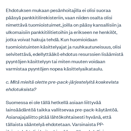
Ehdotuksen mukaan pesänhoitajilla ei olisi suoraa
pääsyä pankkitilirekisteriin, vaan niiden osalta olisi
nimettävä tuomioistuimet, joilla on pääsy kansallisiin ja
ulkomaisiin pankkitilitietoihin ja erikseen ne henkilöt,
jotka voivat hakuja tehdä. Kun huomioidaan
tuomioistuinten käsittelyajat ja ruuhkautuneisuus, olisi
selvitettävä, edellyttääkö ehdotus resurssien lisäämistä
pyyntöjen käsittelyyn tai miten muuten voidaan
varmistaa pyyntöjen nopea käsittelyaikataulu.
c. Mitä mieltä olette pre-pack-järjestelyitä koskevista
ehdotuksista?
Suomessa ei ole tällä hetkellä asiaan liittyvää
lainsäädäntöä taikka vallitsevaa pre-pack-käytäntöä.
Asianajajaliitto pitää lähtökohtaisesti hyvänä, että
tällaista sääntelyä ehdotetaan. Varsinaista PP-