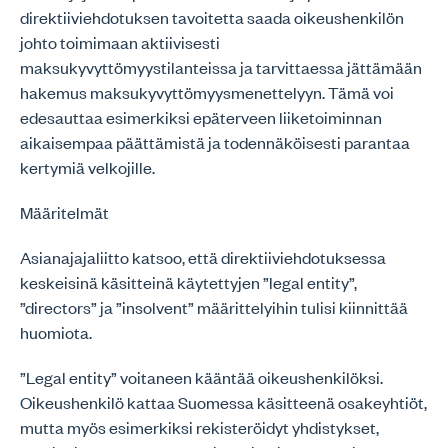
direktiiviehdotuksen tavoitetta saada oikeushenkilön
johto toimimaan aktiivisesti
maksukyvyttömyystilanteissa ja tarvittaessa jättämään
hakemus maksukyvyttömyysmenettelyyn. Tämä voi
edesauttaa esimerkiksi epäterveen liiketoiminnan
aikaisempaa päättämistä ja todennäköisesti parantaa
kertymiä velkojille.
Määritelmät
Asianajajaliitto katsoo, että direktiiviehdotuksessa
keskeisinä käsitteinä käytettyjen ”legal entity”,
”directors” ja ”insolvent” määrittelyihin tulisi kiinnittää
huomiota.
”Legal entity” voitaneen kääntää oikeushenkilöksi.
Oikeushenkilö kattaa Suomessa käsitteenä osakeyhtiöt,
mutta myös esimerkiksi rekisteröidyt yhdistykset,