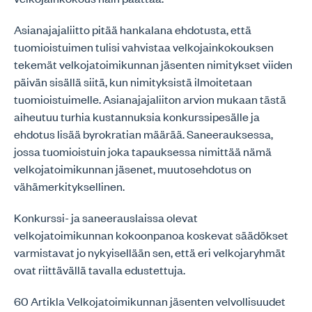
Asianajajaliitto pitää hankalana ehdotusta, että
tuomioistuimen tulisi vahvistaa velkojainkokouksen
tekemät velkojatoimikunnan jäsenten nimitykset viiden
päivän sisällä siitä, kun nimityksistä ilmoitetaan
tuomioistuimelle. Asianajajaliiton arvion mukaan tästä
aiheutuu turhia kustannuksia konkurssipesälle ja
ehdotus lisää byrokratian määrää. Saneerauksessa,
jossa tuomioistuin joka tapauksessa nimittää nämä
velkojatoimikunnan jäsenet, muutosehdotus on
vähämerkityksellinen.
Konkurssi- ja saneerauslaissa olevat
velkojatoimikunnan kokoonpanoa koskevat säädökset
varmistavat jo nykyisellään sen, että eri velkojaryhmät
ovat riittävällä tavalla edustettuja.
60 Artikla Velkojatoimikunnan jäsenten velvollisuudet