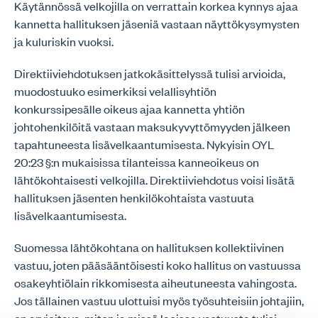
Käytännössä velkojilla on verrattain korkea kynnys ajaa
kannetta hallituksen jäseniä vastaan näyttökysymysten
ja kuluriskin vuoksi.
Direktiiviehdotuksen jatkokäsittelyssä tulisi arvioida,
muodostuuko esimerkiksi velallisyhtiön
konkurssipesälle oikeus ajaa kannetta yhtiön
johtohenkilöitä vastaan maksukyvyttömyyden jälkeen
tapahtuneesta lisävelkaantumisesta. Nykyisin OYL
20:23 §:n mukaisissa tilanteissa kanneoikeus on
lähtökohtaisesti velkojilla. Direktiiviehdotus voisi lisätä
hallituksen jäsenten henkilökohtaista vastuuta
lisävelkaantumisesta.
Suomessa lähtökohtana on hallituksen kollektiivinen
vastuu, joten pääsääntöisesti koko hallitus on vastuussa
osakeyhtiölain rikkomisesta aiheutuneesta vahingosta.
Jos tällainen vastuu ulottuisi myös työsuhteisiin johtajiin,