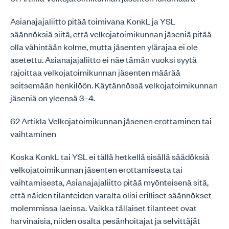
Asianajajaliitto pitää toimivana KonkL ja YSL
säännöksiä siitä, että velkojatoimikunnan jäseniä pitää
olla vähintään kolme, mutta jäsenten ylärajaa ei ole
asetettu. Asianajajaliitto ei näe tämän vuoksi syytä
rajoittaa velkojatoimikunnan jäsenten määrää
seitsemään henkilöön. Käytännössä velkojatoimikunnan
jäseniä on yleensä 3–4.
62 Artikla Velkojatoimikunnan jäsenen erottaminen tai
vaihtaminen
Koska KonkL tai YSL ei tällä hetkellä sisällä säädöksiä
velkojatoimikunnan jäsenten erottamisesta tai
vaihtamisesta, Asianajajaliitto pitää myönteisenä sitä,
että näiden tilanteiden varalta olisi erilliset säännökset
molemmissa laeissa. Vaikka tällaiset tilanteet ovat
harvinaisia, niiden osalta pesänhoitajat ja selvittäjät