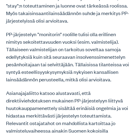
”stay”:n toteuttaminen ja luonne ovat tärkeässä roolissa.
Myös takaisinsaantilainsäädännön suhde ja merkitys PP-
järjestelyissä olisi arvioitava.
PP-järjestelyn ”monitorin” roolille tulisi olla erillinen
nimitys sekoitettavuuden vuoksi (esim. valmistelija).
Tällaiseen valmistelijan on tarkoitus soveltaa samoja
edellytyksiä kuin sitä seuraavan insolvenssimenettelyn
pesänhoitajaan tai selvittäjään. Tällaisissa tilanteissa voi
syntyä esteellisyyskysymyksiä nykyisen kansallisen
lainsäädännön perusteella, mitkä olisi arvioitava.
Asianajajaliitto katsoo alustavasti, että
direktiiviehdotuksen mukainen PP-järjestelyyn liittyvä
huutokauppamenettely sisältää erinäisiä ongelmia ja voi
hidastaa merkittävästi järjestelyn toteuttamista.
Relevantit ostajatahot on mahdollista kartoittaa jo
valmisteluvaiheessa ainakin Suomen kokoisilla