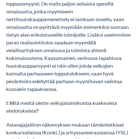
loppuunmyynti. On myös paljon sellaista spesifiä
omaisuutta, jonka myymiseen
nettihuutokauppamenettely ei lainkaan sovellu, vaan
omaisuutta on pyrittävä myymään esimerkiksi suoraan
tietyn alan erikoistuneille toimijoille. Lisäksi useimmiten
paras realisointitulos saadaan myymällä
velallisyrityksen omaisuus ja toiminta yhtenä
kokonaisuutena. Kaavamainen, verkossa tapahtuva
huutokauppamyynti ei näin ollen johda velkojien
kannalta parhaaseen lopputulokseen, vaan hyvä
pesänhoito edellyttää parhaan myyntitavan valintaa
kussakin tapauksessa.
f. Mitä mieltä olette velkojatoimikuntia koskevista
ehdotuksista?
Asianajajaliiton näkemyksen mukaan tämänhetkiset
konkurssilaissa (KonkL) ja yrityssaneerauslaissa (YSL)