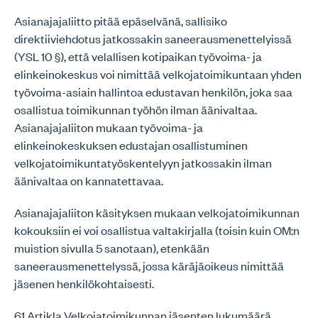
Asianajajaliitto pitää epäselvänä, sallisiko
direktiiviehdotus jatkossakin saneerausmenettelyissä
(YSL 10 §), että velallisen kotipaikan työvoima- ja
elinkeinokeskus voi nimittää velkojatoimikuntaan yhden
työvoima-asiain hallintoa edustavan henkilön, joka saa
osallistua toimikunnan työhön ilman äänivaltaa.
Asianajajaliiton mukaan työvoima- ja
elinkeinokeskuksen edustajan osallistuminen
velkojatoimikuntatyöskentelyyn jatkossakin ilman
äänivaltaa on kannatettavaa.
Asianajajaliiton käsityksen mukaan velkojatoimikunnan
kokouksiin ei voi osallistua valtakirjalla (toisin kuin OM:n
muistion sivulla 5 sanotaan), etenkään
saneerausmenettelyssä, jossa käräjäoikeus nimittää
jäsenen henkilökohtaisesti.
61 Artikla Velkojatoimikunnan jäsenten lukumäärä