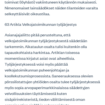
toimivat (löyhästi) vakiintuneen käytännön mukaisesti.
Nimenomaiset lainsäädökset näiden tilanteiden varalta
selkeyttäisivät oikeustilaa.
63 Artikla Velkojatoimikunnan työjärjestys
Asianajajaliitto pitää perusteltuna, että
velkojatoimikunnan työjärjestyksestä säädetään
tarkemmin. Aikataulun osalta tulisi kuitenkin olla
tapauskohtaista harkintaa. Artiklan toisessa
momentissa kirjatut asiat ovat aiheellisia.
Työjärjestyksessä voisi myös päättää
velkojatoimikunnan puheenjohtajan ja
koollekutsumisprosessista. Saneerauksessa olevien
pörssilistattujen yhtiöiden osalta tulee työjärjestyksessä
myös sopia arvopaperimarkkinalaissa säädettyjen
velvollisuuksien täyttämisestä kuten
sisäpiirirekisteristä, tiedon välittämisestä oman