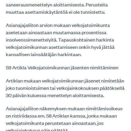
saneerausmenettelyn aloittamisesta. Perusteita
muuttaa asettamiskäytäntöä ei ole tunnistettu.
Asianajajaliiton arvion mukaan velkojatoimikunta
asetetaan ainoastaan muutamassa prosentissa
insolvenssimenettelyitä. Tapauskohtainen harkinta
velkojatoimikunnan asettamiseen onkin hyvä jättää
kansallisen lainsäätäjän harkintaan.
59 Artikla Velkojatoimikunnan jäsenten nimittäminen
Artiklan mukaan velkojatoimikunnan jäsenet nimitetään
joko tuomioistuimen tai velkojainkokouksen päätöksellä
30 päivän kuluessa menettelyn aloittamisesta.
Asianajajaliiton näkemyksen mukaan nimittämisoikeus
on ristiriidassa em. 58 Artiklan kanssa, jonka mukaan
velkojatoimikunta perustetaan ainoastaan, jos
velkojainkokous näin päättää.