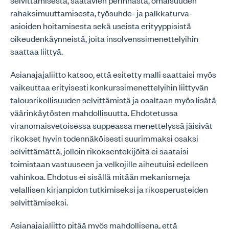
selvittämisestä, saatavien perinnästä, omaisuuden
rahaksimuuttamisesta, työsuhde- ja palkkaturva-
asioiden hoitamisesta sekä useista erityyppisistä
oikeudenkäynneistä, joita insolvenssimenettelyihin
saattaa liittyä.
Asianajajaliitto katsoo, että esitetty malli saattaisi myös
vaikeuttaa erityisesti konkurssimenettelyihin liittyvän
talousrikollisuuden selvittämistä ja osaltaan myös lisätä
väärinkäytösten mahdollisuutta. Ehdotetussa
viranomaisvetoisessa suppeassa menettelyssä jäisivät
rikokset hyvin todennäköisesti suurimmaksi osaksi
selvittämättä, jolloin rikoksentekijöitä ei saataisi
toimistaan vastuuseen ja velkojille aiheutuisi edelleen
vahinkoa. Ehdotus ei sisällä mitään mekanismeja
velallisen kirjanpidon tutkimiseksi ja rikosperusteiden
selvittämiseksi.
Asianajajaliitto pitää myös mahdollisena, että