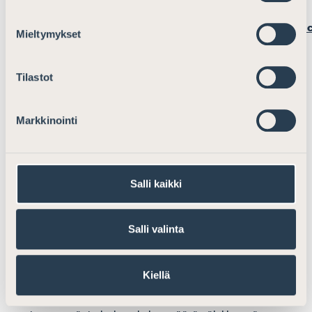
insolvency) osalta (
https://archive.doingbusiness.org/en/data/exploretopic
Mieltymykset
insolvency
).
Tilastot
Suomessa on jo olemassa keinoja hoitaa tehokkaasti
pienten yritysten konkurssimenettelyt. Velallisella on
Markkinointi
mahdollisuus hakea velkajärjestelyä, valtion varoista
maksetaan pesänhoidosta varattomuustapauksissa
palkkio sekä erillinen palkkio rikosilmoituksen
tekemisestä. Velalliseen kohdistuvien selvitystarpeiden
Salli kaikki
johdosta voidaan tarvittaessa siirtyä valtion varoin
maksettavaan julkisselvitykseen.
Salli valinta
Direktiiviehdotuksessa esitetyt ehdotukset muuttaisivat
koko suomalaisen insolvenssikentän.
Kiellä
Asianajajaliitto pitää riskialttiina ehdotusta, jonka