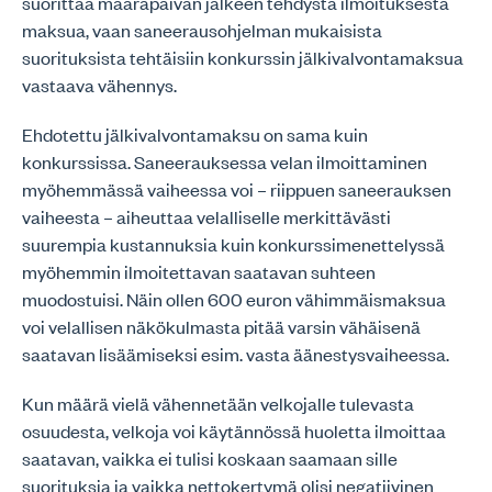
suorittaa määräpäivän jälkeen tehdystä ilmoituksesta
maksua, vaan saneerausohjelman mukaisista
suorituksista tehtäisiin konkurssin jälkivalvontamaksua
vastaava vähennys.
Ehdotettu jälkivalvontamaksu on sama kuin
konkurssissa. Saneerauksessa velan ilmoittaminen
myöhemmässä vaiheessa voi – riippuen saneerauksen
vaiheesta – aiheuttaa velalliselle merkittävästi
suurempia kustannuksia kuin konkurssimenettelyssä
myöhemmin ilmoitettavan saatavan suhteen
muodostuisi. Näin ollen 600 euron vähimmäismaksua
voi velallisen näkökulmasta pitää varsin vähäisenä
saatavan lisäämiseksi esim. vasta äänestysvaiheessa.
Kun määrä vielä vähennetään velkojalle tulevasta
osuudesta, velkoja voi käytännössä huoletta ilmoittaa
saatavan, vaikka ei tulisi koskaan saamaan sille
suorituksia ja vaikka nettokertymä olisi negatiivinen