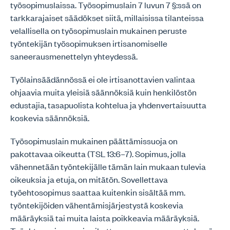
työsopimuslaissa. Työsopimuslain 7 luvun 7 §:ssä on
tarkkarajaiset säädökset siitä, millaisissa tilanteissa
velallisella on työsopimuslain mukainen peruste
työntekijän työsopimuksen irtisanomiselle
saneerausmenettelyn yhteydessä.
Työlainsäädännössä ei ole irtisanottavien valintaa
ohjaavia muita yleisiä säännöksiä kuin henkilöstön
edustajia, tasapuolista kohtelua ja yhdenvertaisuutta
koskevia säännöksiä.
Työsopimuslain mukainen päättämissuoja on
pakottavaa oikeutta (TSL 13:6–7). Sopimus, jolla
vähennetään työntekijälle tämän lain mukaan tulevia
oikeuksia ja etuja, on mitätön. Sovellettava
työehtosopimus saattaa kuitenkin sisältää mm.
työntekijöiden vähentämisjärjestystä koskevia
määräyksiä tai muita laista poikkeavia määräyksiä.