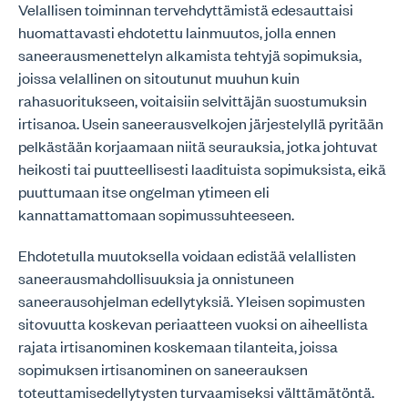
Velallisen toiminnan tervehdyttämistä edesauttaisi
huomattavasti ehdotettu lainmuutos, jolla ennen
saneerausmenettelyn alkamista tehtyjä sopimuksia,
joissa velallinen on sitoutunut muuhun kuin
rahasuoritukseen, voitaisiin selvittäjän suostumuksin
irtisanoa. Usein saneerausvelkojen järjestelyllä pyritään
pelkästään korjaamaan niitä seurauksia, jotka johtuvat
heikosti tai puutteellisesti laadituista sopimuksista, eikä
puuttumaan itse ongelman ytimeen eli
kannattamattomaan sopimussuhteeseen.
Ehdotetulla muutoksella voidaan edistää velallisten
saneerausmahdollisuuksia ja onnistuneen
saneerausohjelman edellytyksiä. Yleisen sopimusten
sitovuutta koskevan periaatteen vuoksi on aiheellista
rajata irtisanominen koskemaan tilanteita, joissa
sopimuksen irtisanominen on saneerauksen
toteuttamisedellytysten turvaamiseksi välttämätöntä.