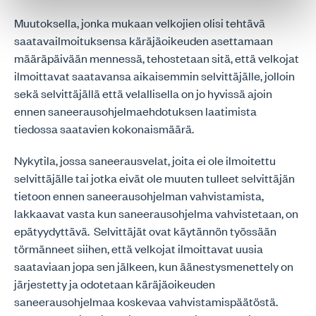
Muutoksella, jonka mukaan velkojien olisi tehtävä
saatavailmoituksensa käräjäoikeuden asettamaan
määräpäivään mennessä, tehostetaan sitä, että velkojat
ilmoittavat saatavansa aikaisemmin selvittäjälle, jolloin
sekä selvittäjällä että velallisella on jo hyvissä ajoin
ennen saneerausohjelmaehdotuksen laatimista
tiedossa saatavien kokonaismäärä.
Nykytila, jossa saneerausvelat, joita ei ole ilmoitettu
selvittäjälle tai jotka eivät ole muuten tulleet selvittäjän
tietoon ennen saneerausohjelman vahvistamista,
lakkaavat vasta kun saneerausohjelma vahvistetaan, on
epätyydyttävä. Selvittäjät ovat käytännön työssään
törmänneet siihen, että velkojat ilmoittavat uusia
saataviaan jopa sen jälkeen, kun äänestysmenettely on
järjestetty ja odotetaan käräjäoikeuden
saneerausohjelmaa koskevaa vahvistamispäätöstä.