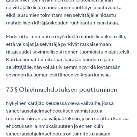
selvittäjälle lisää saneerausmenettelyn joustavuutta
eikä lausumien toimittaminen selvittäjälle hidastu
mahdollisen käräjäoikeuden ruuhkautumisen takia.
Ehdotettu lainmuutos myös lisää mahdollisuuksia sille,
että velkojat ja selvittäjä pyrkivät ratkaisemaan
riitaisuudet sovinnollisesti ennen tuomioistuinkäsittelyä.
Kun lausumat toimitetaan käräjäoikeuden sijaan
selvittäjälle, hän voi aktiivisemmin pyrkiä löytämään
sovinnon lausuman esittäneen velkojan kanssa.
73 § Ohjelmaehdotuksen puuttuminen
Nykyinen käräjäoikeudessa oleva välivaihe, jossa
saneerausohjelmaehdotuksen valmistuttua
tuomioistuin antaa välipäätöksen, jossa se ottaa kantaa
ehdotuksen lainmukaisuuteen jo ennen kuin
saneerausohjelmaehdotus on toimitettu asiaan