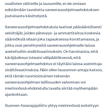
osallisten väitteille ja lausumille, ei ole omiaan
edistämään tavoitetta saneerausohjelmaehdotuksen
joutuisasta käsittelystä.
Saneerausohjelmaehdotuksia laativat pääsääntöisesti
selvittäjät, joiden pätevyys- ja ammattitaitoa koskevia
säännöksiä ollaan joka tapauksessa korottamassa, ja
jotka ovat perehtyneitä saneerausohjelmalle laissa
asetettuihin sisältövaatimuksiin. On harvinaista, että
käräjäoikeus toteaisi välipäätöksessä, että
saneerausohjelmaehdotus ei täyttäisi laissa asetettuja
sisältövaatimuksia. Näin ollen lausunnon antaja katsoo,
että tämän tuomioistuimen tekemän
saneerausohjelman laillisuuden valvonnan voi
mietinnössä ehdotetulla tavalla siirtää myöhempään
ajankohtaan.
Suomen Asianajajaliitto yhtyy mietinnössä esitettyyn