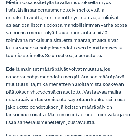
Mietinnössä esitetyllä tavalla muutoksella myös
lisättäisiin saneerausmenettelyn selkeyttä ja
ennakoitavuutta, kun menettelyn määräajat olisivat
asiaan osallisten tiedossa mahdollisimman varhaisessa
vaiheessa menettelyä. Lausunnon antaja pitää
toimivana ratkaisuna sitä, että määräajat alkaisivat
kulua saneerausohjelmaehdotuksen toimittamisesta
tuomioistuimelle. Se on selkeä ja perusteltu.
Edellä mainitut määräpäivät voivat muuttua, jos
saneerausohjelmaehdotuksen jättämisen määräpäivä
muuttuu siitä, mikä menettelyn aloittamista koskevan
päätöksen yhteydessä on asetettu. Vastaavaa mallia
määräpäivien laskemisesta käytetään konkurssilaissa
jakoluetteloehdotuksen jälkeisten määräpäivien
laskemisen osalta. Malli on osoittautunut toimivaksi ja se
lisää saneerausmenettelyn joustavuutta.
Lausumien toimittaminen tuomioistuimen sijaan