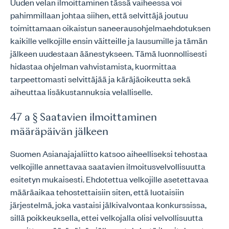
Uuden velan ilmoittaminen tässä vaiheessa voi
pahimmillaan johtaa siihen, että selvittäjä joutuu
toimittamaan oikaistun saneerausohjelmaehdotuksen
kaikille velkojille ensin väitteille ja lausumille ja tämän
jälkeen uudestaan äänestykseen. Tämä luonnollisesti
hidastaa ohjelman vahvistamista, kuormittaa
tarpeettomasti selvittäjää ja käräjäoikeutta sekä
aiheuttaa lisäkustannuksia velalliselle.
47 a § Saatavien ilmoittaminen
määräpäivän jälkeen
Suomen Asianajajaliitto katsoo aiheelliseksi tehostaa
velkojille annettavaa saatavien ilmoitusvelvollisuutta
esitetyn mukaisesti. Ehdotettua velkojille asetettavaa
määräaikaa tehostettaisiin siten, että luotaisiin
järjestelmä, joka vastaisi jälkivalvontaa konkurssissa,
sillä poikkeuksella, ettei velkojalla olisi velvollisuutta