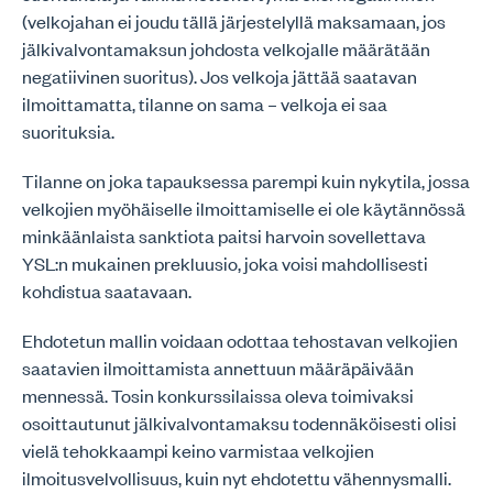
(velkojahan ei joudu tällä järjestelyllä maksamaan, jos
jälkivalvontamaksun johdosta velkojalle määrätään
negatiivinen suoritus). Jos velkoja jättää saatavan
ilmoittamatta, tilanne on sama – velkoja ei saa
suorituksia.
Tilanne on joka tapauksessa parempi kuin nykytila, jossa
velkojien myöhäiselle ilmoittamiselle ei ole käytännössä
minkäänlaista sanktiota paitsi harvoin sovellettava
YSL:n mukainen prekluusio, joka voisi mahdollisesti
kohdistua saatavaan.
Ehdotetun mallin voidaan odottaa tehostavan velkojien
saatavien ilmoittamista annettuun määräpäivään
mennessä. Tosin konkurssilaissa oleva toimivaksi
osoittautunut jälkivalvontamaksu todennäköisesti olisi
vielä tehokkaampi keino varmistaa velkojien
ilmoitusvelvollisuus, kuin nyt ehdotettu vähennysmalli.