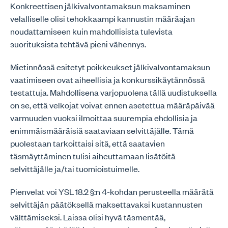
Konkreettisen jälkivalvontamaksun maksaminen
velalliselle olisi tehokkaampi kannustin määräajan
noudattamiseen kuin mahdollisista tulevista
suorituksista tehtävä pieni vähennys.
Mietinnössä esitetyt poikkeukset jälkivalvontamaksun
vaatimiseen ovat aiheellisia ja konkurssikäytännössä
testattuja. Mahdollisena varjopuolena tällä uudistuksella
on se, että velkojat voivat ennen asetettua määräpäivää
varmuuden vuoksi ilmoittaa suurempia ehdollisia ja
enimmäismääräisiä saataviaan selvittäjälle. Tämä
puolestaan tarkoittaisi sitä, että saatavien
täsmäyttäminen tulisi aiheuttamaan lisätöitä
selvittäjälle ja/tai tuomioistuimelle.
Pienvelat voi YSL 18.2 §:n 4-kohdan perusteella määrätä
selvittäjän päätöksellä maksettavaksi kustannusten
välttämiseksi. Laissa olisi hyvä täsmentää,