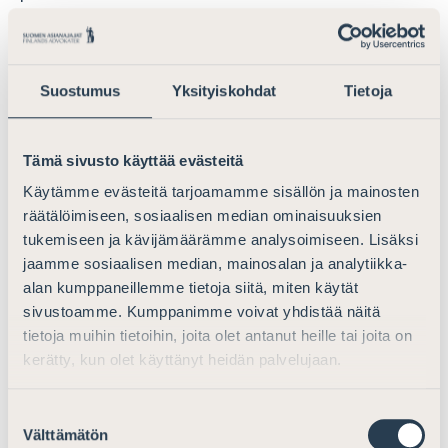
mittaiseksi on tarpeellista. Lausunnon antaja ei usko,
että kanneajan pidentäminen johtaisi siihen, etteivätkö
selvittäjät jatkossakin nostaisi takaisinsaantikanteita
niin pian kuin mahdollista. Takaisinsaantikanteiden
Suostumus
Yksityiskohdat
Tietoja
vireillepanoaikojen pidentäminen ei muutenkaan ole
käytännön vaikutuksiltaan suuri muutos, sillä
Tämä sivusto käyttää evästeitä
saneerausmenettelyissä vain harvoin pannaan vireille
takaisinsaantikanteita.
Käytämme evästeitä tarjoamamme sisällön ja mainosten
räätälöimiseen, sosiaalisen median ominaisuuksien
Takaisinsaantikanteen johdosta peräytyvien varojen
tukemiseen ja kävijämäärämme analysoimiseen. Lisäksi
säilyttäminen velallisen muusta omaisuudesta erillään
jaamme sosiaalisen median, mainosalan ja analytiikka-
pidetään kannatettava. Tällä varmistetaan muun
alan kumppaneillemme tietoja siitä, miten käytät
muassa se, että velallisella on varoja maksaa
sivustoamme. Kumppanimme voivat yhdistää näitä
takaisinsaantikanteesta aiheutuneet
tietoja muihin tietoihin, joita olet antanut heille tai joita on
oikeudenkäyntikulut ja muut asianosaiskustannukset
kerätty, kun olet käyttänyt heidän palvelujaan.
sekä se, että varojen käytöstä saneerauksen
edistämiseen voidaan päättää ja varojen käyttöä
Suostumuksen
Välttämätön
ohjelman mukaisesti valvoa.
valinta