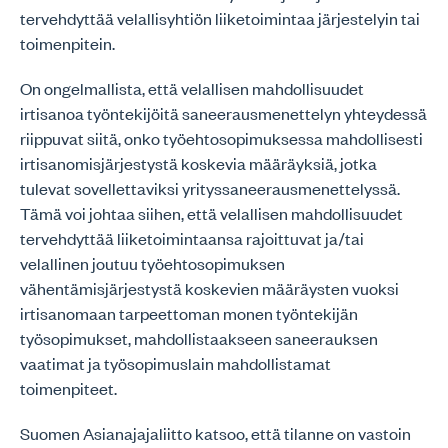
tervehdyttää velallisyhtiön liiketoimintaa järjestelyin tai
toimenpitein.
On ongelmallista, että velallisen mahdollisuudet
irtisanoa työntekijöitä saneerausmenettelyn yhteydessä
riippuvat siitä, onko työehtosopimuksessa mahdollisesti
irtisanomisjärjestystä koskevia määräyksiä, jotka
tulevat sovellettaviksi yrityssaneerausmenettelyssä.
Tämä voi johtaa siihen, että velallisen mahdollisuudet
tervehdyttää liiketoimintaansa rajoittuvat ja/tai
velallinen joutuu työehtosopimuksen
vähentämisjärjestystä koskevien määräysten vuoksi
irtisanomaan tarpeettoman monen työntekijän
työsopimukset, mahdollistaakseen saneerauksen
vaatimat ja työsopimuslain mahdollistamat
toimenpiteet.
Suomen Asianajajaliitto katsoo, että tilanne on vastoin