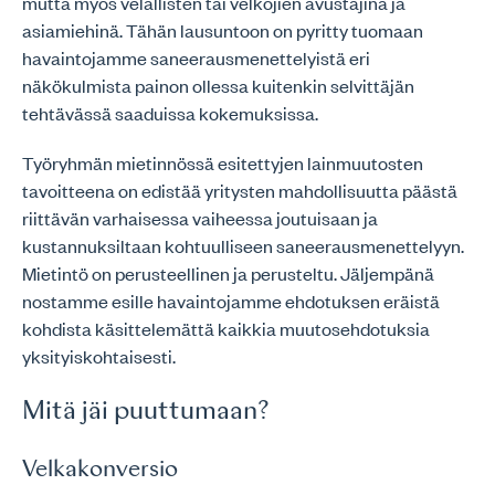
mutta myös velallisten tai velkojien avustajina ja
asiamiehinä. Tähän lausuntoon on pyritty tuomaan
havaintojamme saneerausmenettelyistä eri
näkökulmista painon ollessa kuitenkin selvittäjän
tehtävässä saaduissa kokemuksissa.
Työryhmän mietinnössä esitettyjen lainmuutosten
tavoitteena on edistää yritysten mahdollisuutta päästä
riittävän varhaisessa vaiheessa joutuisaan ja
kustannuksiltaan kohtuulliseen saneerausmenettelyyn.
Mietintö on perusteellinen ja perusteltu. Jäljempänä
nostamme esille havaintojamme ehdotuksen eräistä
kohdista käsittelemättä kaikkia muutosehdotuksia
yksityiskohtaisesti.
Mitä jäi puuttumaan?
Velkakonversio