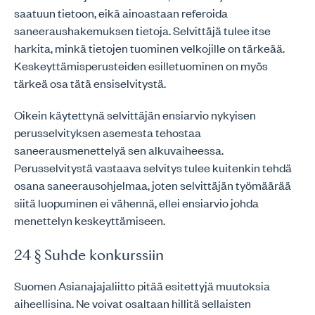
saatuun tietoon, eikä ainoastaan referoida
saneeraushakemuksen tietoja. Selvittäjä tulee itse
harkita, minkä tietojen tuominen velkojille on tärkeää.
Keskeyttämisperusteiden esilletuominen on myös
tärkeä osa tätä ensiselvitystä.
Oikein käytettynä selvittäjän ensiarvio nykyisen
perusselvityksen asemesta tehostaa
saneerausmenettelyä sen alkuvaiheessa.
Perusselvitystä vastaava selvitys tulee kuitenkin tehdä
osana saneerausohjelmaa, joten selvittäjän työmäärää
siitä luopuminen ei vähennä, ellei ensiarvio johda
menettelyn keskeyttämiseen.
24 § Suhde konkurssiin
Suomen Asianajajaliitto pitää esitettyjä muutoksia
aiheellisina. Ne voivat osaltaan hillitä sellaisten