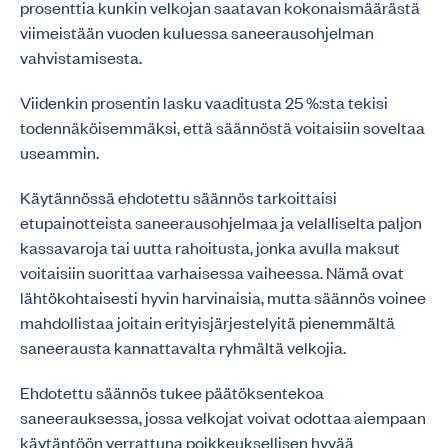
prosenttia kunkin velkojan saatavan kokonaismäärästä
viimeistään vuoden kuluessa saneerausohjelman
vahvistamisesta.
Viidenkin prosentin lasku vaaditusta 25 %:sta tekisi
todennäköisemmäksi, että säännöstä voitaisiin soveltaa
useammin.
Käytännössä ehdotettu säännös tarkoittaisi
etupainotteista saneerausohjelmaa ja velalliselta paljon
kassavaroja tai uutta rahoitusta, jonka avulla maksut
voitaisiin suorittaa varhaisessa vaiheessa. Nämä ovat
lähtökohtaisesti hyvin harvinaisia, mutta säännös voinee
mahdollistaa joitain erityisjärjestelyitä pienemmältä
saneerausta kannattavalta ryhmältä velkojia.
Ehdotettu säännös tukee päätöksentekoa
saneerauksessa, jossa velkojat voivat odottaa aiempaan
käytäntöön verrattuna poikkeuksellisen hyvää