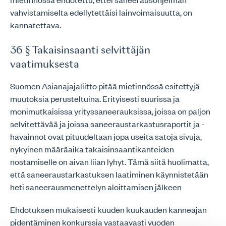
vahvistamiselta edellytettäisi lainvoimaisuutta, on
kannatettava.
36 § Takaisinsaanti selvittäjän
vaatimuksesta
Suomen Asianajajaliitto pitää mietinnössä esitettyjä
muutoksia perusteltuina. Erityisesti suurissa ja
monimutkaisissa yrityssaneerauksissa, joissa on paljon
selvitettävää ja joissa saneeraustarkastusraportit ja -
havainnot ovat pituudeltaan jopa useita satoja sivuja,
nykyinen määräaika takaisinsaantikanteiden
nostamiselle on aivan liian lyhyt. Tämä siitä huolimatta,
että saneeraustarkastuksen laatiminen käynnistetään
heti saneerausmenettelyn aloittamisen jälkeen
Ehdotuksen mukaisesti kuuden kuukauden kanneajan
pidentäminen konkurssia vastaavasti vuoden