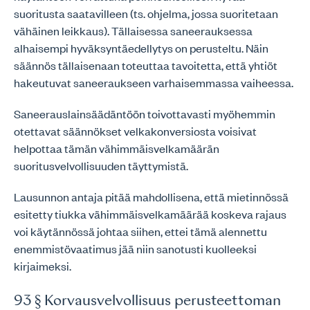
suoritusta saatavilleen (ts. ohjelma, jossa suoritetaan
vähäinen leikkaus). Tällaisessa saneerauksessa
alhaisempi hyväksyntäedellytys on perusteltu. Näin
säännös tällaisenaan toteuttaa tavoitetta, että yhtiöt
hakeutuvat saneeraukseen varhaisemmassa vaiheessa.
Saneerauslainsäädäntöön toivottavasti myöhemmin
otettavat säännökset velkakonversiosta voisivat
helpottaa tämän vähimmäisvelkamäärän
suoritusvelvollisuuden täyttymistä.
Lausunnon antaja pitää mahdollisena, että mietinnössä
esitetty tiukka vähimmäisvelkamäärää koskeva rajaus
voi käytännössä johtaa siihen, ettei tämä alennettu
enemmistövaatimus jää niin sanotusti kuolleeksi
kirjaimeksi.
93 § Korvausvelvollisuus perusteettoman