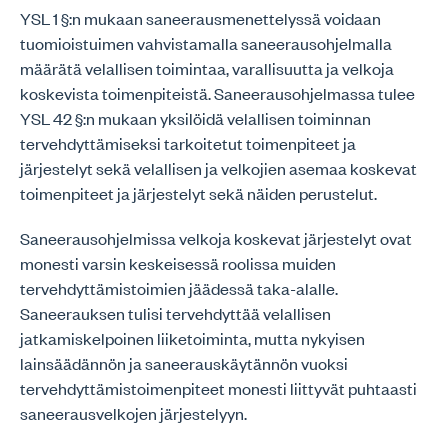
YSL 1 §:n mukaan saneerausmenettelyssä voidaan
tuomioistuimen vahvistamalla saneerausohjelmalla
määrätä velallisen toimintaa, varallisuutta ja velkoja
koskevista toimenpiteistä. Saneerausohjelmassa tulee
YSL 42 §:n mukaan yksilöidä velallisen toiminnan
tervehdyttämiseksi tarkoitetut toimenpiteet ja
järjestelyt sekä velallisen ja velkojien asemaa koskevat
toimenpiteet ja järjestelyt sekä näiden perustelut.
Saneerausohjelmissa velkoja koskevat järjestelyt ovat
monesti varsin keskeisessä roolissa muiden
tervehdyttämistoimien jäädessä taka-alalle.
Saneerauksen tulisi tervehdyttää velallisen
jatkamiskelpoinen liiketoiminta, mutta nykyisen
lainsäädännön ja saneerauskäytännön vuoksi
tervehdyttämistoimenpiteet monesti liittyvät puhtaasti
saneerausvelkojen järjestelyyn.