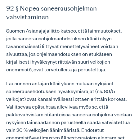
92 § Nopea saneerausohjelman
vahvistaminen
Suomen Asianajajaliitto katsoo, että lainmuutokset,
joilla saneerausohjelmaehdotuksen käsittelyyn
tavanomaisesti liittyvät menettelyvaiheet voidaan
sivuuttaa, jos ohjelmaehdotuksen on etukäteen
kirjallisesti hyväksynyt riittävän suuri velkojien
enemmistö, ovat tervetulleita ja perusteltuja.
Lausunnon antajan käsityksen mukaan nykyiset
saneerausehdotuksen hyväksymisrajat (ns. 80/5
velkojat) ovat kansainvälisesti ottaen erittäin korkeat.
Vallitsevaa epäsuhtaa alleviivaa myös se, että
pakkovahvistamistilanteissa saneerausohjelma voidaan
nykyisen lainsäädännön perusteella saada vahvistettua
vain 20 % velkojien äänimääristä. Ehdotetut
enemmistövaatimusten äänestysrajojen alentamiset