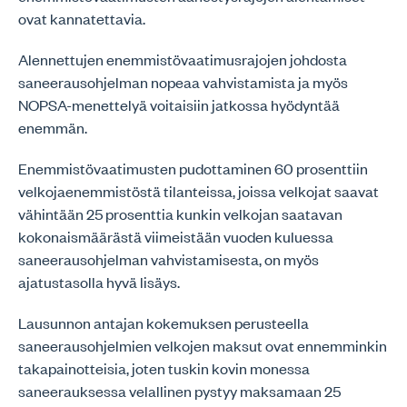
ovat kannatettavia.
Alennettujen enemmistövaatimusrajojen johdosta
saneerausohjelman nopeaa vahvistamista ja myös
NOPSA-menettelyä voitaisiin jatkossa hyödyntää
enemmän.
Enemmistövaatimusten pudottaminen 60 prosenttiin
velkojaenemmistöstä tilanteissa, joissa velkojat saavat
vähintään 25 prosenttia kunkin velkojan saatavan
kokonaismäärästä viimeistään vuoden kuluessa
saneerausohjelman vahvistamisesta, on myös
ajatustasolla hyvä lisäys.
Lausunnon antajan kokemuksen perusteella
saneerausohjelmien velkojen maksut ovat ennemminkin
takapainotteisia, joten tuskin kovin monessa
saneerauksessa velallinen pystyy maksamaan 25