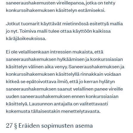
saneeraushakemusten vireillepanoa, jotka on tehty
konkurssihakemuksen käsittelyn estämiseksi.
Jotkut tuomarit käyttävät mietinnössä esitettyä mallia
jo nyt. Toimiva malli tulee ottaa käyttöön kaikissa
käräjäoikeuksissa.
Ei ole velallisenkaan intressien mukaista, että
saneeraushakemuksen hylkäämisen ja konkurssiasian
käsittelyn välinen aika venyy. Saneeraushakemuksen ja
konkurssihakemuksen käsittelyllä rinnakkain voidaan
kitkeä se epätoivottava ilmiö, että jo kerran hylätyn
saneeraushakemuksen saanut velallinen panee vireille
uuden saneeraushakemuksen ennen konkurssiasian
käsittelyä. Lausunnon antajalla on valitettavasti
kokemusta tällaisestakin menettelytavasta.
27 § Eräiden sopimusten asema