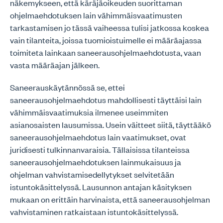
näkemykseen, että käräjäoikeuden suorittaman
ohjelmaehdotuksen lain vähimmäisvaatimusten
tarkastamisen jo tässä vaiheessa tulisi jatkossa koskea
vain tilanteita, joissa tuomioistuimelle ei määräajassa
toimiteta lainkaan saneerausohjelmaehdotusta, vaan
vasta määräajan jälkeen.
Saneerauskäytännössä se, ettei
saneerausohjelmaehdotus mahdollisesti täyttäisi lain
vähimmäisvaatimuksia ilmenee useimmiten
asianosaisten lausumissa. Usein väitteet siitä, täyttääkö
saneerausohjelmaehdotus lain vaatimukset, ovat
juridisesti tulkinnanvaraisia. Tällaisissa tilanteissa
saneerausohjelmaehdotuksen lainmukaisuus ja
ohjelman vahvistamisedellytykset selvitetään
istuntokäsittelyssä. Lausunnon antajan käsityksen
mukaan on erittäin harvinaista, että saneerausohjelman
vahvistaminen ratkaistaan istuntokäsittelyssä.