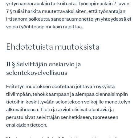
yrityssaneerauslain tarkoitusta. Työsopimuslain 7 luvun
7 § tulisi harkita muutettavaksi siten, että työnantajan
irtisanomisoikeutta saneerausmenettelyn yhteydessä ei
voida työehtosopimuksin rajoittaa.
Ehdotetuista muutoksista
11 § Selvittäjän ensiarvio ja
selontekovelvollisuus
Esitetyn muutoksen odotetaan johtavan nykyistä
tiiviimpään, tehokkaampaan ja aiempaa olennaisimpiin
tietoihin keskittyvään selontekoon velkojille menettelyn
alkuvaiheessa. Tieto ja arviot olisivat alustavia ja
perustuisivat selvittäjän senhetkiseen, tuoreeseen
ensikäden tietoon.