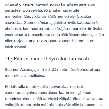
riitaisat oikeudenkäynnit, joissa kirjallisen aineiston
perusteella on selvää, että hakemus ei tule
menestymään, voitaisiin tällä menettelyllä osaksi
saavuttaa. Suomen Asianajajaliitto myös katsoo, että
ehdotettu lainmuutos antaa käräjätuomareille riittävästi
joustavuutta tapauskohtaiseen päätöksentekoon ja näin
ollen tarjoaa tarvittavan joustavuuden hakemusten
käsittelyssä.
71 § Päätös menettelyn aloittamisesta
Suomen Asianajajaliitto pitää mietinnössä ehdotettuja
muutoksia aiheellisina.
Ehdotetulla muutoksella saavutetaan se, ettei
saneerausohjelmaehdotuksen laatimisen jälkeen
tuomioistuimen enää tarvitsisi välipäätöksellä vahvistaa
velkojille annettavia määräaikoja väitteille ja lausumille.