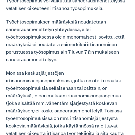
Työehtosopimus voi vaikuttaa saneerausmenettelyssä
velallisen oikeuteen irtisanoa työsopimuksia.
Työehtosopimuksen määräyksiä noudatetaan
saneerausmenettelyn yhteydessä, ellei
työehtosopimuksessa ole nimenomaisesti sovittu, että
määräyksiä ei noudateta esimerkiksi irtisanomisen
perustuessa työsopimuslain 7 luvun 7 §:n mukaiseen
saneerausmenettelyyn.
Monissa keskusjärjestöjen
irtisanomissuojasopimuksissa, jotka on otettu osaksi
työehtosopimuksia sellaisenaan tai osittain, on
määräyksiä, joiden mukaan irtisanomissuojasopimus
(joka sisältää mm. vähentämisjärjestystä koskevan
määräyksen) ei koske saneerausmenettelyä. Toisissa
työehtosopimuksissa on mm. irtisanomisjärjestystä
koskevia määräyksiä, jotka käytännössä rajoittavat
velallisen oikeutta irtisanoa työntekijöitä ja sitä kautta