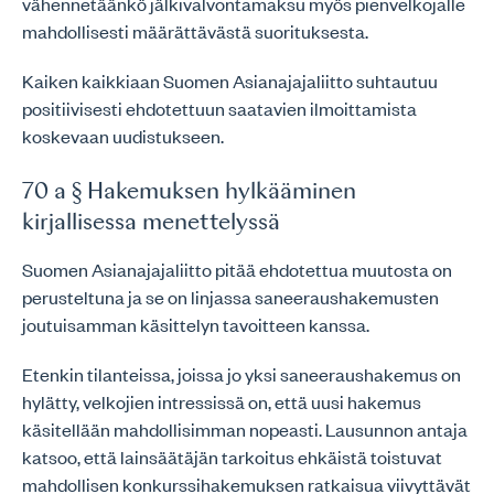
vähennetäänkö jälkivalvontamaksu myös pienvelkojalle
mahdollisesti määrättävästä suorituksesta.
Kaiken kaikkiaan Suomen Asianajajaliitto suhtautuu
positiivisesti ehdotettuun saatavien ilmoittamista
koskevaan uudistukseen.
70 a § Hakemuksen hylkääminen
kirjallisessa menettelyssä
Suomen Asianajajaliitto pitää ehdotettua muutosta on
perusteltuna ja se on linjassa saneeraushakemusten
joutuisamman käsittelyn tavoitteen kanssa.
Etenkin tilanteissa, joissa jo yksi saneeraushakemus on
hylätty, velkojien intressissä on, että uusi hakemus
käsitellään mahdollisimman nopeasti. Lausunnon antaja
katsoo, että lainsäätäjän tarkoitus ehkäistä toistuvat
mahdollisen konkurssihakemuksen ratkaisua viivyttävät