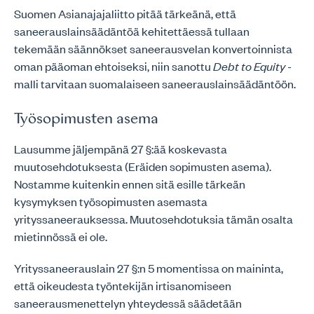
Suomen Asianajajaliitto pitää tärkeänä, että
saneerauslainsäädäntöä kehitettäessä tullaan
tekemään säännökset saneerausvelan konvertoinnista
oman pääoman ehtoiseksi, niin sanottu
Debt to Equity
-
malli tarvitaan suomalaiseen saneerauslainsäädäntöön.
Työsopimusten asema
Lausumme jäljempänä 27 §:ää koskevasta
muutosehdotuksesta (Eräiden sopimusten asema).
Nostamme kuitenkin ennen sitä esille tärkeän
kysymyksen työsopimusten asemasta
yrityssaneerauksessa. Muutosehdotuksia tämän osalta
mietinnössä ei ole.
Yrityssaneerauslain 27 §:n 5 momentissa on maininta,
että oikeudesta työntekijän irtisanomiseen
saneerausmenettelyn yhteydessä säädetään