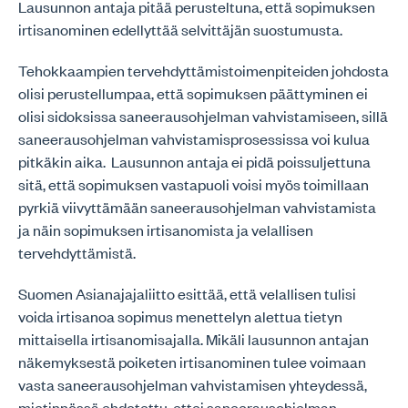
Lausunnon antaja pitää perusteltuna, että sopimuksen
irtisanominen edellyttää selvittäjän suostumusta.
Tehokkaampien tervehdyttämistoimenpiteiden johdosta
olisi perustellumpaa, että sopimuksen päättyminen ei
olisi sidoksissa saneerausohjelman vahvistamiseen, sillä
saneerausohjelman vahvistamisprosessissa voi kulua
pitkäkin aika. Lausunnon antaja ei pidä poissuljettuna
sitä, että sopimuksen vastapuoli voisi myös toimillaan
pyrkiä viivyttämään saneerausohjelman vahvistamista
ja näin sopimuksen irtisanomista ja velallisen
tervehdyttämistä.
Suomen Asianajajaliitto esittää, että velallisen tulisi
voida irtisanoa sopimus menettelyn alettua tietyn
mittaisella irtisanomisajalla. Mikäli lausunnon antajan
näkemyksestä poiketen irtisanominen tulee voimaan
vasta saneerausohjelman vahvistamisen yhteydessä,
mietinnössä ehdotettu, ettei saneerausohjelman