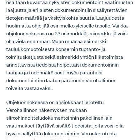
osaltaan kuvastaa nykyisten dokumentointivaatimusten
laajuutta ja erilaisten dokumentointiin sisällytettävien
tietojen määrää ja yksityiskohtaisuutta. Laajuudesta
huolimatta ohje jää osin melko yleiselle tasolle. Vaikka
ohjeluonnoksessa on 23 esimerkkiä, esimerkkejä voisi
olla vielä enemmän. Muun muassa esimerkki
taulukkomuotoisesta konsernin tuotanto- ja
toimitusketjusta sekä esimerkki yhtiön liiketoimista
annettavista tiedoista helpottaisi dokumentoinnin
laatijaa ja todennäköisesti myös parantaisi
dokumentointien laatua paremmin Verohallinnon
toiveita vastaavaksi.
Ohjeluonnoksessa on ansiokkaasti eroteltu
Verohallinnon näkemyksen mukaan
siirtohinnoitteludokumentoinnin pakollinen lain
vaatimukset täyttävä sisältö tiedoista, joita voisi olla
hyvä sisällyttää dokumentointiin. Veronkorotusta