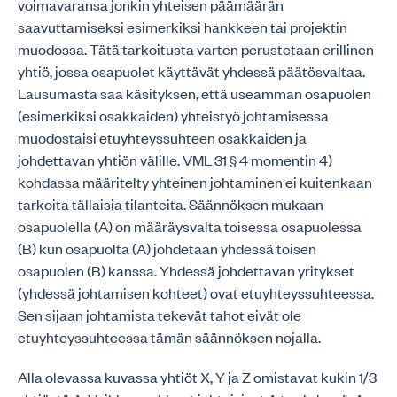
voimavaransa jonkin yhteisen päämäärän
saavuttamiseksi esimerkiksi hankkeen tai projektin
muodossa. Tätä tarkoitusta varten perustetaan erillinen
yhtiö, jossa osapuolet käyttävät yhdessä päätösvaltaa.
Lausumasta saa käsityksen, että useamman osapuolen
(esimerkiksi osakkaiden) yhteistyö johtamisessa
muodostaisi etuyhteyssuhteen osakkaiden ja
johdettavan yhtiön välille. VML 31 § 4 momentin 4)
kohdassa määritelty yhteinen johtaminen ei kuitenkaan
tarkoita tällaisia tilanteita. Säännöksen mukaan
osapuolella (A) on määräysvalta toisessa osapuolessa
(B) kun osapuolta (A) johdetaan yhdessä toisen
osapuolen (B) kanssa. Yhdessä johdettavan yritykset
(yhdessä johtamisen kohteet) ovat etuyhteyssuhteessa.
Sen sijaan johtamista tekevät tahot eivät ole
etuyhteyssuhteessa tämän säännöksen nojalla.
Alla olevassa kuvassa yhtiöt X, Y ja Z omistavat kukin 1/3