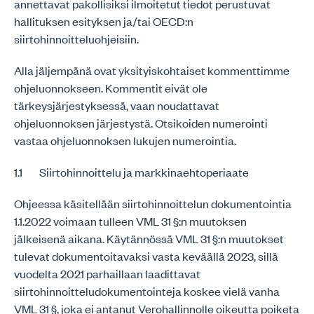
annettavat pakollisiksi ilmoitetut tiedot perustuvat
hallituksen esityksen ja/tai OECD:n
siirtohinnoitteluohjeisiin.
Alla jäljempänä ovat yksityiskohtaiset kommenttimme
ohjeluonnokseen. Kommentit eivät ole
tärkeysjärjestyksessä, vaan noudattavat
ohjeluonnoksen järjestystä. Otsikoiden numerointi
vastaa ohjeluonnoksen lukujen numerointia.
1.1 Siirtohinnoittelu ja markkinaehtoperiaate
Ohjeessa käsitellään siirtohinnoittelun dokumentointia
1.1.2022 voimaan tulleen VML 31 §:n muutoksen
jälkeisenä aikana. Käytännössä VML 31 §:n muutokset
tulevat dokumentoitavaksi vasta keväällä 2023, sillä
vuodelta 2021 parhaillaan laadittavat
siirtohinnoitteludokumentointeja koskee vielä vanha
VML 31 §, joka ei antanut Verohallinnolle oikeutta poiketa