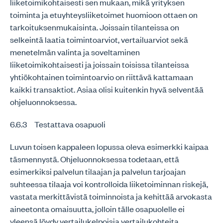
liiketoimikohtaisesti sen mukaan, mikä yrityksen
toiminta ja etuyhteysliiketoimet huomioon ottaen on
tarkoituksenmukaisinta. Joissain tilanteissa on
selkeintä laatia toimintoarviot, vertailuarviot sekä
menetelmän valinta ja soveltaminen
liiketoimikohtaisesti ja joissain toisissa tilanteissa
yhtiökohtainen toimintoarvio on riittävä kattamaan
kaikki transaktiot. Asiaa olisi kuitenkin hyvä selventää
ohjeluonnoksessa.
6.6.3 Testattava osapuoli
Luvun toisen kappaleen lopussa oleva esimerkki kaipaa
täsmennystä. Ohjeluonnoksessa todetaan, että
esimerkiksi palvelun tilaajan ja palvelun tarjoajan
suhteessa tilaaja voi kontrolloida liiketoiminnan riskejä,
vastata merkittävistä toiminnoista ja kehittää arvokasta
aineetonta omaisuutta, jolloin tälle osapuolelle ei
yleensä löydy vertailukelpoisia vertailukohteita.