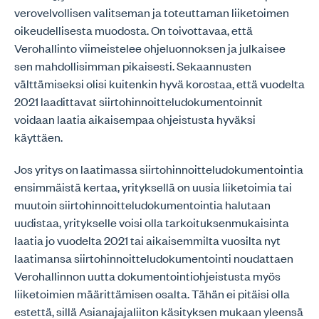
verovelvollisen valitseman ja toteuttaman liiketoimen
oikeudellisesta muodosta. On toivottavaa, että
Verohallinto viimeistelee ohjeluonnoksen ja julkaisee
sen mahdollisimman pikaisesti. Sekaannusten
välttämiseksi olisi kuitenkin hyvä korostaa, että vuodelta
2021 laadittavat siirtohinnoitteludokumentoinnit
voidaan laatia aikaisempaa ohjeistusta hyväksi
käyttäen.
Jos yritys on laatimassa siirtohinnoitteludokumentointia
ensimmäistä kertaa, yrityksellä on uusia liiketoimia tai
muutoin siirtohinnoitteludokumentointia halutaan
uudistaa, yritykselle voisi olla tarkoituksenmukaisinta
laatia jo vuodelta 2021 tai aikaisemmilta vuosilta nyt
laatimansa siirtohinnoitteludokumentointi noudattaen
Verohallinnon uutta dokumentointiohjeistusta myös
liiketoimien määrittämisen osalta. Tähän ei pitäisi olla
estettä, sillä Asianajajaliiton käsityksen mukaan yleensä