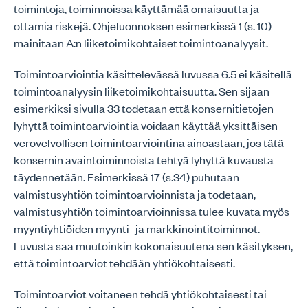
toimintoja, toiminnoissa käyttämää omaisuutta ja
ottamia riskejä. Ohjeluonnoksen esimerkissä 1 (s. 10)
mainitaan A:n liiketoimikohtaiset toimintoanalyysit.
Toimintoarviointia käsittelevässä luvussa 6.5 ei käsitellä
toimintoanalyysin liiketoimikohtaisuutta. Sen sijaan
esimerkiksi sivulla 33 todetaan että konsernitietojen
lyhyttä toimintoarviointia voidaan käyttää yksittäisen
verovelvollisen toimintoarviointina ainoastaan, jos tätä
konsernin avaintoiminnoista tehtyä lyhyttä kuvausta
täydennetään. Esimerkissä 17 (s.34) puhutaan
valmistusyhtiön toimintoarvioinnista ja todetaan,
valmistusyhtiön toimintoarvioinnissa tulee kuvata myös
myyntiyhtiöiden myynti- ja markkinointitoiminnot.
Luvusta saa muutoinkin kokonaisuutena sen käsityksen,
että toimintoarviot tehdään yhtiökohtaisesti.
Toimintoarviot voitaneen tehdä yhtiökohtaisesti tai