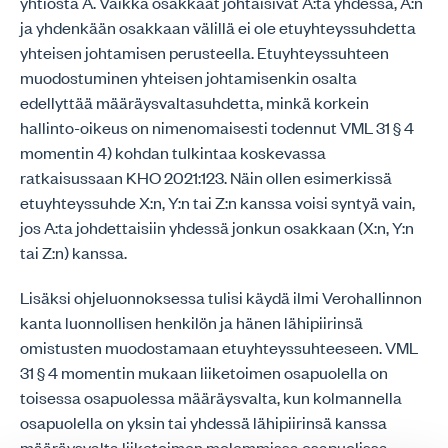
yhtiöstä A. Vaikka osakkaat johtaisivat A:ta yhdessä, A:n
ja yhdenkään osakkaan välillä ei ole etuyhteyssuhdetta
yhteisen johtamisen perusteella. Etuyhteyssuhteen
muodostuminen yhteisen johtamisenkin osalta
edellyttää määräysvaltasuhdetta, minkä korkein
hallinto-oikeus on nimenomaisesti todennut VML 31 § 4
momentin 4) kohdan tulkintaa koskevassa
ratkaisussaan KHO 2021:123. Näin ollen esimerkissä
etuyhteyssuhde X:n, Y:n tai Z:n kanssa voisi syntyä vain,
jos A:ta johdettaisiin yhdessä jonkun osakkaan (X:n, Y:n
tai Z:n) kanssa.
Lisäksi ohjeluonnoksessa tulisi käydä ilmi Verohallinnon
kanta luonnollisen henkilön ja hänen lähipiirinsä
omistusten muodostamaan etuyhteyssuhteeseen. VML
31 § 4 momentin mukaan liiketoimen osapuolella on
toisessa osapuolessa määräysvalta, kun kolmannella
osapuolella on yksin tai yhdessä lähipiirinsä kanssa
määräysvalta liiketoimen molemmissa osapuolissa.