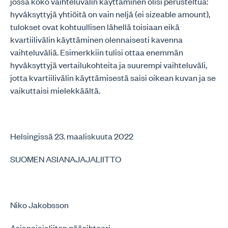
jossa koko vaihteluvälin käyttäminen olisi perusteltua:
hyväksyttyjä yhtiöitä on vain neljä (ei sizeable amount),
tulokset ovat kohtuullisen lähellä toisiaan eikä
kvartiilivälin käyttäminen olennaisesti kavenna
vaihteluväliä. Esimerkkiin tulisi ottaa enemmän
hyväksyttyjä vertailukohteita ja suurempi vaihteluväli,
jotta kvartiilivälin käyttämisestä saisi oikean kuvan ja se
vaikuttaisi mielekkäältä.
Helsingissä 23. maaliskuuta 2022
SUOMEN ASIANAJAJALIITTO
Niko Jakobsson
Asianajajaliiton pääsihteeri