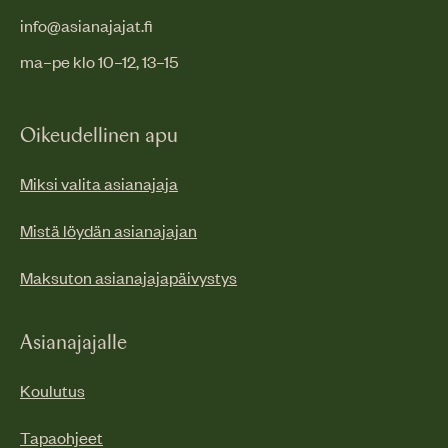
info@asianajajat.fi
ma–pe klo 10–12, 13–15
Oikeudellinen apu
Miksi valita asianajaja
Mistä löydän asianajajan
Maksuton asianajajapäivystys
Asianajajalle
Koulutus
Tapaohjeet