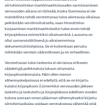
siirtohinnoittelun markkinaehtoisuuden varmistaminen
verovuoden aikana on tärkeää, koska Suomessa ei ole
mahdollista tehdä verotettavaa tuloa alentavaa oikaisua
pelkästään veroilmoituksella, vaan hinnoittelun
korjaaminen markkinaehtoiseksi tulee ensin tehdä
kirjanpidossa esimerkiksi oikaisueränä. Lausuma on
ollut samansisältöisenä jo aikaisemmissa
dokumentointiohjeissa. Se ei kuitenkaan perustu
mihinkään verolain säännökseen ja on virheellinen.
Verotettavan tulon laskenta ei ole laissa erikseen
säädettyjä poikkeuksia lukuun ottamatta
kirjanpitosidonnaista. Näin ollen menon
vähennyskelpoisuus ei edellytä, että se on kirjattu
kuluksi kirjanpitoon. Esimerkiksi verovuoden jälkeen
laskettu ja laskutettu ja kirjanpidossa edellisen vuoden
kuluna suoraan oman pääoman vähennykseksi kirjattu
siirtohintaoikaisu voidaan verotuksessa vähentää sinä