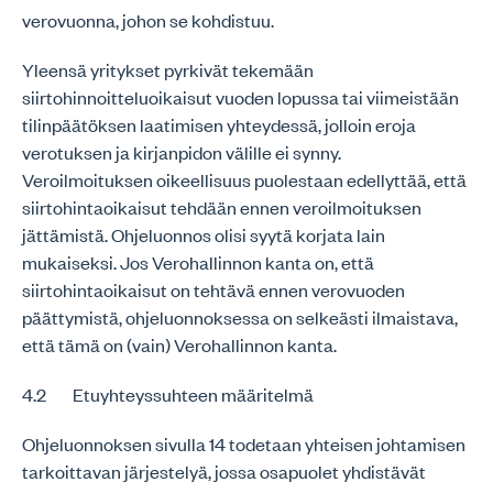
verovuonna, johon se kohdistuu.
Yleensä yritykset pyrkivät tekemään
siirtohinnoitteluoikaisut vuoden lopussa tai viimeistään
tilinpäätöksen laatimisen yhteydessä, jolloin eroja
verotuksen ja kirjanpidon välille ei synny.
Veroilmoituksen oikeellisuus puolestaan edellyttää, että
siirtohintaoikaisut tehdään ennen veroilmoituksen
jättämistä. Ohjeluonnos olisi syytä korjata lain
mukaiseksi. Jos Verohallinnon kanta on, että
siirtohintaoikaisut on tehtävä ennen verovuoden
päättymistä, ohjeluonnoksessa on selkeästi ilmaistava,
että tämä on (vain) Verohallinnon kanta.
4.2 Etuyhteyssuhteen määritelmä
Ohjeluonnoksen sivulla 14 todetaan yhteisen johtamisen
tarkoittavan järjestelyä, jossa osapuolet yhdistävät