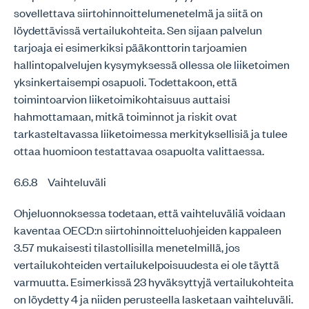
sovellettava siirtohinnoittelumenetelmä ja siitä on
löydettävissä vertailukohteita. Sen sijaan palvelun
tarjoaja ei esimerkiksi pääkonttorin tarjoamien
hallintopalvelujen kysymyksessä ollessa ole liiketoimen
yksinkertaisempi osapuoli. Todettakoon, että
toimintoarvion liiketoimikohtaisuus auttaisi
hahmottamaan, mitkä toiminnot ja riskit ovat
tarkasteltavassa liiketoimessa merkityksellisiä ja tulee
ottaa huomioon testattavaa osapuolta valittaessa.
6.6.8 Vaihteluväli
Ohjeluonnoksessa todetaan, että vaihteluväliä voidaan
kaventaa OECD:n siirtohinnoitteluohjeiden kappaleen
3.57 mukaisesti tilastollisilla menetelmillä, jos
vertailukohteiden vertailukelpoisuudesta ei ole täyttä
varmuutta. Esimerkissä 23 hyväksyttyjä vertailukohteita
on löydetty 4 ja niiden perusteella lasketaan vaihteluväli.