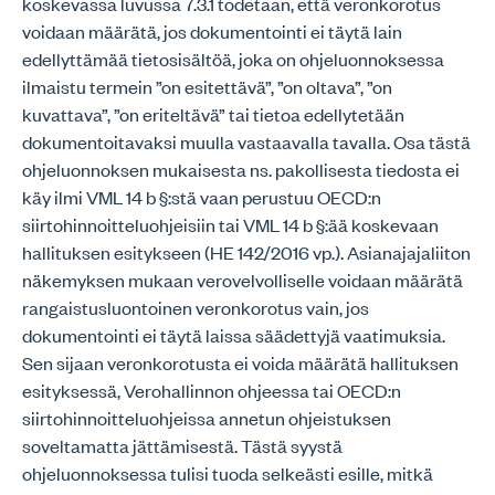
koskevassa luvussa 7.3.1 todetaan, että veronkorotus
voidaan määrätä, jos dokumentointi ei täytä lain
edellyttämää tietosisältöä, joka on ohjeluonnoksessa
ilmaistu termein ”on esitettävä”, ”on oltava”, ”on
kuvattava”, ”on eriteltävä” tai tietoa edellytetään
dokumentoitavaksi muulla vastaavalla tavalla. Osa tästä
ohjeluonnoksen mukaisesta ns. pakollisesta tiedosta ei
käy ilmi VML 14 b §:stä vaan perustuu OECD:n
siirtohinnoitteluohjeisiin tai VML 14 b §:ää koskevaan
hallituksen esitykseen (HE 142/2016 vp.). Asianajajaliiton
näkemyksen mukaan verovelvolliselle voidaan määrätä
rangaistusluontoinen veronkorotus vain, jos
dokumentointi ei täytä laissa säädettyjä vaatimuksia.
Sen sijaan veronkorotusta ei voida määrätä hallituksen
esityksessä, Verohallinnon ohjeessa tai OECD:n
siirtohinnoitteluohjeissa annetun ohjeistuksen
soveltamatta jättämisestä. Tästä syystä
ohjeluonnoksessa tulisi tuoda selkeästi esille, mitkä