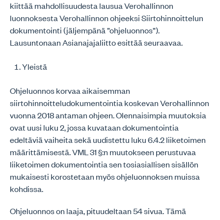
kiittää mahdollisuudesta lausua Verohallinnon
luonnoksesta Verohallinnon ohjeeksi Siirtohinnoittelun
dokumentointi (jäljempänä ”ohjeluonnos”).
Lausuntonaan Asianajajaliitto esittää seuraavaa.
Yleistä
Ohjeluonnos korvaa aikaisemman
siirtohinnoitteludokumentointia koskevan Verohallinnon
vuonna 2018 antaman ohjeen. Olennaisimpia muutoksia
ovat uusi luku 2, jossa kuvataan dokumentointia
edeltäviä vaiheita sekä uudistettu luku 6.4.2 liiketoimen
määrittämisestä. VML 31 §:n muutokseen perustuvaa
liiketoimen dokumentointia sen tosiasiallisen sisällön
mukaisesti korostetaan myös ohjeluonnoksen muissa
kohdissa.
Ohjeluonnos on laaja, pituudeltaan 54 sivua. Tämä