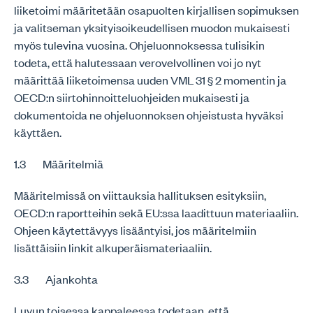
liiketoimi määritetään osapuolten kirjallisen sopimuksen
ja valitseman yksityisoikeudellisen muodon mukaisesti
myös tulevina vuosina. Ohjeluonnoksessa tulisikin
todeta, että halutessaan verovelvollinen voi jo nyt
määrittää liiketoimensa uuden VML 31 § 2 momentin ja
OECD:n siirtohinnoitteluohjeiden mukaisesti ja
dokumentoida ne ohjeluonnoksen ohjeistusta hyväksi
käyttäen.
1.3 Määritelmiä
Määritelmissä on viittauksia hallituksen esityksiin,
OECD:n raportteihin sekä EU:ssa laadittuun materiaaliin.
Ohjeen käytettävyys lisääntyisi, jos määritelmiin
lisättäisiin linkit alkuperäismateriaaliin.
3.3 Ajankohta
Luvun toisessa kappaleessa todetaan, että