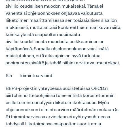
siviilioikeudellisen muodon mukaiseksi. Tämä ei
vähentäisi ohjeluonnoksen ohjaavaa vaikutusta
liiketoimen määrittämisessä sen tosiasiallisen sisällön
mukaisesti, mutta antaisi konkreettisemman kuvan siitä,
kuinka yleistä osapuolten sopimasta
siviilioikeudellisesta muodosta poikkeaminen on
käytännössä. Samalla ohjeluonnokseen voisi lisätä
muistutuksen, että aika ajoin on hyvä tarkistaa
sopimusten sisältö ja tehdä niihin tarvittavat muutokset.
6.5 Toimintoarviointi
BEPS-projektin yhteydessä uudistetuissa OECD:n
siirtohinnoitteluohjeissa tulee entistä korostetummin
esille toimintoanalyysin liiketoimikohtaisuus. Myös
ohjeluonnoksen toimintoarvion määritelmän mukaan (s.
9) toimintoarviossa arvioidaan etuyhteyssuhteessa
tehdyssä liiketoimessa osapuolten suorittamia