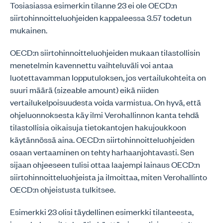
Tosiasiassa esimerkin tilanne 23 ei ole OECD:n
siirtohinnoitteluohjeiden kappaleessa 3.57 todetun
mukainen.
OECD:n siirtohinnoitteluohjeiden mukaan tilastollisin
menetelmin kavennettu vaihteluväli voi antaa
luotettavamman lopputuloksen, jos vertailukohteita on
suuri määrä (sizeable amount) eikä niiden
vertailukelpoisuudesta voida varmistua. On hyvä, että
ohjeluonnoksesta käy ilmi Verohallinnon kanta tehdä
tilastollisia oikaisuja tietokantojen hakujoukkoon
käytännössä aina. OECD:n siirtohinnoitteluohjeiden
osaan vertaaminen on tehty harhaanjohtavasti. Sen
sijaan ohjeeseen tulisi ottaa laajempi lainaus OECD:n
siirtohinnoitteluohjeista ja ilmoittaa, miten Verohallinto
OECD:n ohjeistusta tulkitsee.
Esimerkki 23 olisi täydellinen esimerkki tilanteesta,