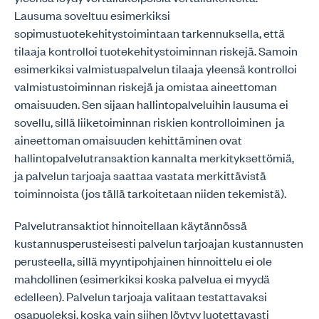
Lausuma soveltuu esimerkiksi
sopimustuotekehitystoimintaan tarkennuksella, että
tilaaja kontrolloi tuotekehitystoiminnan riskejä. Samoin
esimerkiksi valmistuspalvelun tilaaja yleensä kontrolloi
valmistustoiminnan riskejä ja omistaa aineettoman
omaisuuden. Sen sijaan hallintopalveluihin lausuma ei
sovellu, sillä liiketoiminnan riskien kontrolloiminen ja
aineettoman omaisuuden kehittäminen ovat
hallintopalvelutransaktion kannalta merkityksettömiä,
ja palvelun tarjoaja saattaa vastata merkittävistä
toiminnoista (jos tällä tarkoitetaan niiden tekemistä).
Palvelutransaktiot hinnoitellaan käytännössä
kustannusperusteisesti palvelun tarjoajan kustannusten
perusteella, sillä myyntipohjainen hinnoittelu ei ole
mahdollinen (esimerkiksi koska palvelua ei myydä
edelleen). Palvelun tarjoaja valitaan testattavaksi
osapuoleksi, koska vain siihen löytyy luotettavasti