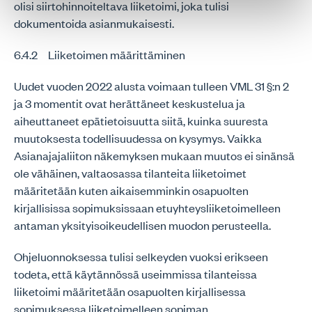
olisi siirtohinnoiteltava liiketoimi, joka tulisi
dokumentoida asianmukaisesti.
6.4.2 Liiketoimen määrittäminen
Uudet vuoden 2022 alusta voimaan tulleen VML 31 §:n 2
ja 3 momentit ovat herättäneet keskustelua ja
aiheuttaneet epätietoisuutta siitä, kuinka suuresta
muutoksesta todellisuudessa on kysymys. Vaikka
Asianajajaliiton näkemyksen mukaan muutos ei sinänsä
ole vähäinen, valtaosassa tilanteita liiketoimet
määritetään kuten aikaisemminkin osapuolten
kirjallisissa sopimuksissaan etuyhteysliiketoimelleen
antaman yksityisoikeudellisen muodon perusteella.
Ohjeluonnoksessa tulisi selkeyden vuoksi erikseen
todeta, että käytännössä useimmissa tilanteissa
liiketoimi määritetään osapuolten kirjallisessa
sopimuksessa liiketoimelleen sopiman